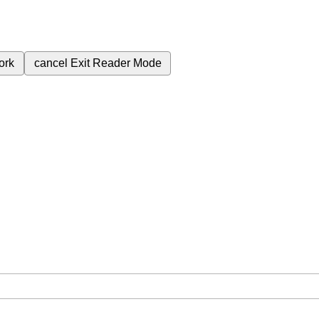
ork
cancel
Exit Reader Mode