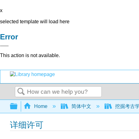
x
selected template will load here
Error
This action is not available.
Search
Expand/collapse global hierarchy
Home
简体中文
挖掘考古学：
详细许可