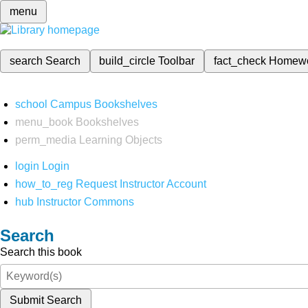
menu
search
Search
build_circle
Toolbar
fact_check
Homew
school
Campus Bookshelves
menu_book
Bookshelves
perm_media
Learning Objects
login
Login
how_to_reg
Request Instructor Account
hub
Instructor Commons
Search
Search this book
Submit Search