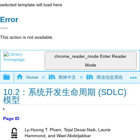
selected template will load here
Error
This action is not available.
chrome_reader_mode
Enter Reader
Mode
Expand/collapse global hierarchy
Home
简体中文
商业信息系统
10.2：系统开发生命周期 (SDLC)
模型
Page ID
Ly-Huong T. Pham, Tejal Desai-Naik, Laurie
Hammond, and Wael Abdeljabbar