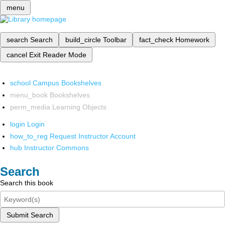
menu
search
Search
build_circle
Toolbar
fact_check
Homework
cancel
Exit Reader Mode
school
Campus Bookshelves
menu_book
Bookshelves
perm_media
Learning Objects
login
Login
how_to_reg
Request Instructor Account
hub
Instructor Commons
Search
Search this book
Submit Search