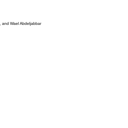
, and Wael Abdeljabbar
。