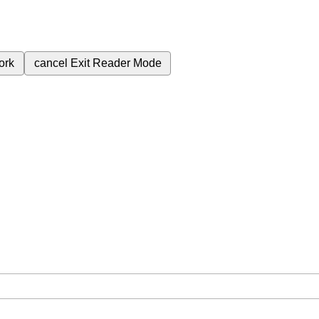
ork
cancel
Exit Reader Mode