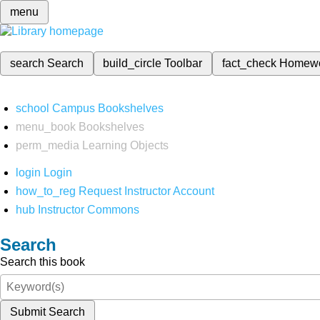
menu
search
Search
build_circle
Toolbar
fact_check
Homew
school
Campus Bookshelves
menu_book
Bookshelves
perm_media
Learning Objects
login
Login
how_to_reg
Request Instructor Account
hub
Instructor Commons
Search
Search this book
Submit Search