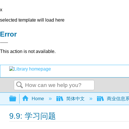
x
selected template will load here
Error
This action is not available.
Search
Expand/collapse global hierarchy
Home
简体中文
商业信息
9.9: 学习问题