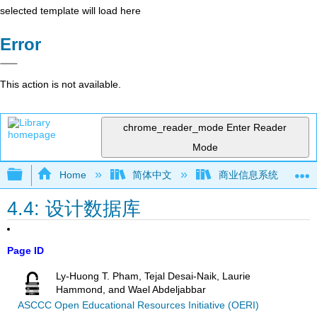
selected template will load here
Error
This action is not available.
chrome_reader_mode
Enter Reader
Mode
Expand/collapse global hierarchy
Home
简体中文
商业信息系统
4.4: 设计数据库
Page ID
Ly-Huong T. Pham, Tejal Desai-Naik, Laurie
Hammond, and Wael Abdeljabbar
ASCCC Open Educational Resources Initiative (OERI)