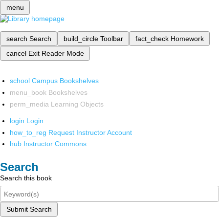
menu
search
Search
build_circle
Toolbar
fact_check
Homework
cancel
Exit Reader Mode
school
Campus Bookshelves
menu_book
Bookshelves
perm_media
Learning Objects
login
Login
how_to_reg
Request Instructor Account
hub
Instructor Commons
Search
Search this book
Submit Search