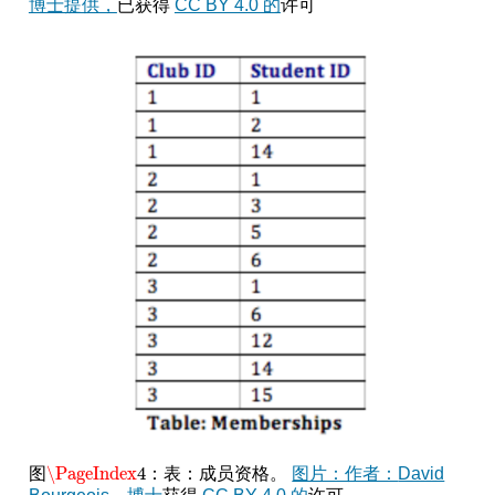
博士提供，
已获得
CC BY 4.0 的
许可
\PageIndex
4
图
：表：成员资格。
图片：作者：
David
\PageIndex
4