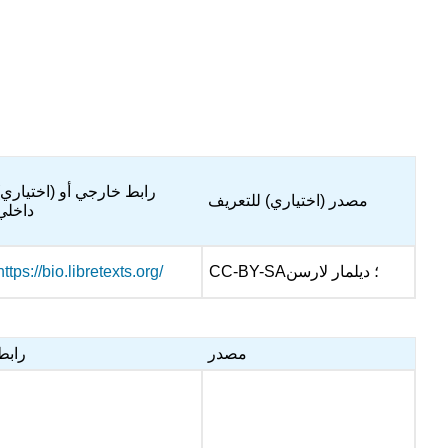
(ا
مصدر (اختياري) للتعريف
داخلي
CC-BY-SA؛ ديلمار لارسن
https://bio.libretexts.org/
مصدر
رابط