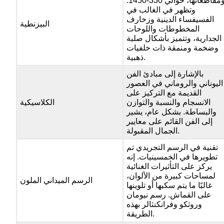
ومقاطعاتها، حوالي 330-1450.
وتظهر في الغالب في
الفسيفساء الدينية وزخارف
البيزنطية
المخطوطات واللوحات
الجدارية، وتتميز بأشكال صلبة
وضخمة ومنمقة ذات خلفيات
ذهبية.
بالإشارة إلى مبادئ الفن
اليوناني والروماني في العصور
القديمة مع التركيز على
الانسجام والنسبة والتوازن
الكلاسيكية
والبساطة. بشكل عام، يشير
إلى الفن القائم على معايير
الجمال المقبولة.
تقنية في الرسم التجريدي تم
تطويرها في الخمسينيات. إنه
يركز على التأثيرات الغنائية
لمساحات كبيرة من الألوان،
الرسم الميداني الملون
غالبًا ما يتم سكبها أو تلوينها
على القماش. رسم نيومان
وروثكو وفرانكنثالر بهذه
الطريقة.