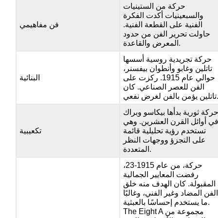
حركة من الستينيات
والسبعينيات أكدت الفكرة
الفنية على القطعة الفنية.
فن مفاهيمي
حاولت تحرير الفن من حدود
المعرض والقاعدة.
حركة تجريدية روسية أسسها
تاتلين وغابو وأنطوان بيفسنر،
حوالي عام 1915. ركزت على
البنائية
الفن للعصر الصناعي. كان
ن بالفن لغرض نفعي.
ركة ثورية بدأها بيكاسو وبراك
ي أوائل القرن العشرين. وهي
تستخدم رؤية تحليلية قائمة
تكعيبية
على التجزؤ ووجهات النظر
المتعددة.
حركة، من عام 1915-23،
رفضت المعايير الجمالية
المقبولة. كان الهدف منه خلق
لفن المضاد وغير الفني، وغالبًا
ما يستخدم إحساسًا بالعبثية.
A مجموعة من
The Eight