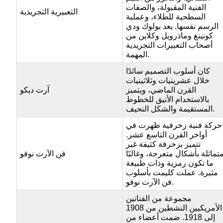
الفنية المقبولة، والصفات
التعبيرية التجريدية
السطحية للطلاء، وعملية
الرسم نفسها. يعد بولوك ودي
كونينغ وماذرويل وكلاين من
أصحاب التعبيرات التجريدية
المهمة.
كان أسلوب التصميم سائدًا
خلال عشرينيات وثلاثينيات
القرن الماضي، ويتميز
آرت ديكو
بالاستخدام الأنيق للخطوط
المستقيمة والشكل النحيف.
حركة فنية زخرفية ظهرت في
أواخر القرن التاسع عشر.
تتميز بزخرفة كثيفة غير
تماثلة بأشكال متعرجة، وغالبًا
فن الآرت نوفو
ما تكون رمزية وذات طبيعة
مثيرة. عملت كليمت بأسلوب
فن الآرت نوفو.
مجموعة من الفنانين
الأمريكيين النشطين من 1908
إلى 1918. ضمت أعضاء من