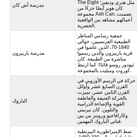
The Eight مثل هنري وديفيز؛
مدرسة آش كان
كان هوبر أيضًا جزءًا من
مجموعة Ash Can. تضمنت
أعمالهم مشاهد من الواقعية
الحضرية.
جمعية رسامي المناظر
الطبيعية الفرنسيين، حوالي
1840-70، الذين عاشوا في
قرية باربيزون والذين رسموا
مدرسة باربيزون
مباشرة من الطبيعة. كان
ثيودور روسو قائدًا؛ كما ارتبط
كوروت وميليت بالمجموعة.
حركة في الرسم الأوروبي في
القرن السابع عشر وأوائل
القرن الثامن عشر، تميزت
بالحركة العنيفة والعاطفة
الباروك
القوية والإضاءة الدرامية
والتلوين. كان بيرنيني
وكارافاجيو وروبنز من بين
فناني الباروك المهمين.
نمط الإمبراطورية البيزنطية