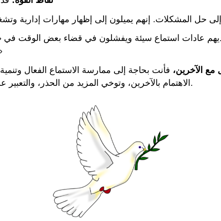
لديهم عادات استماع سيئة ويفشلون في قضاء بعض الوقت في «ش
ويقولون، «لقد شممت رائحة 2
مع الآخرين،
فأنت بحاجة إلى ممارسة الاستماع الفعال وتنمية ا
الاهتمام بالآخرين، وتوخي المزيد من الحذر، والتعبير عن أسباب استنتاجاتهم، والمشاركة أكثر كلاعبين في الفريق.