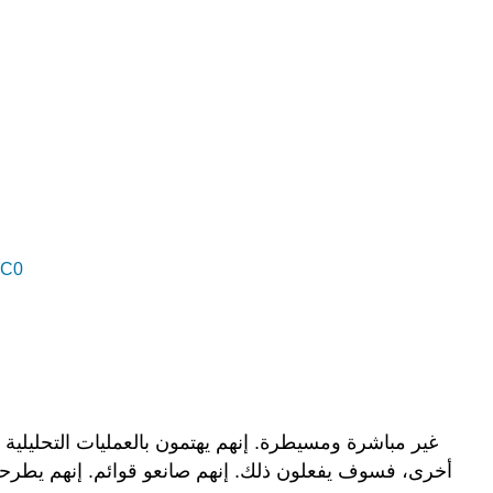
المجال ال
أخرى، فسوف يفعلون ذلك. إنهم صانعو قوائم. إنهم يطرحون