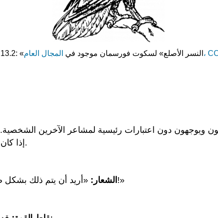
ل العام، CC0
2.13.2: «النسر الأصلع» لسكوت فورسمان موجود في
ويوجهون دون اعتبارات رئيسية لمشاعر الآخرين الشخصية. وهي م
إذا كان لديهم مكتب، فمن المحتمل أن ترى جوائزهم على الحائط.
«أريد أن يتم ذلك بشكل صحيح وأريد أن يتم ذلك الآن»، أو «أريد أن يتم ذلك بالأمس!»
الشعار:
نقاط القوة:
قدرت