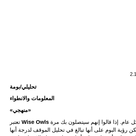
2.1
تحليلي/بومة
المعلومات والانطواء
«منهجي»
غير مباشرة ومسيطرة. إنهم يهتمون بالعمليات التحليلية ويحلون المشكلات بشكل مستمر ومنهجي ومنظمون جيدًا بشكل عام. إذا قالوا إنهم سيتصلون بك مرة
Wise Owls
تعتبر
رؤية البوم على أنها تبالغ في تحليل الموقف لدرجة أنها