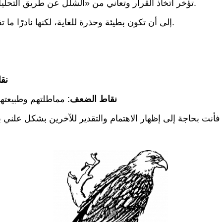
تؤخر اتخاذ القرار وتعاني من «الشلل عن طريق التحليل». يمكن أن تظهر على أنها منعزلة وسهلة الإرضاء وناقدة.
تميل إجراءات وقرارات Owl إلى أن تكون بطيئة وحذرة للغاية، لكنها نادرًا ما تفوت الموعد النهائي.
نقا
نقاط الضعف
: مماطلتهم وطبيعتهم
أنت بحاجة إلى إظهار الاهتمام والتقدير للآخرين بشكل علني ب