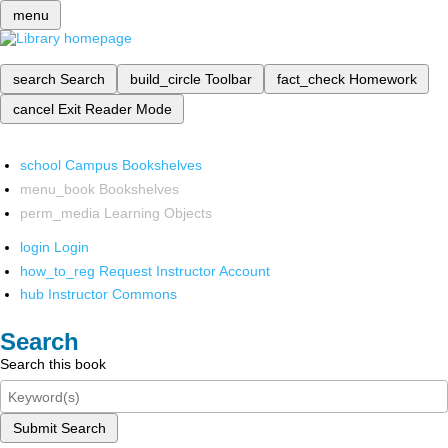
menu
search
Search
build_circle
Toolbar
fact_check
Homework
cancel
Exit Reader Mode
school
Campus Bookshelves
menu_book
Bookshelves
perm_media
Learning Objects
login
Login
how_to_reg
Request Instructor Account
hub
Instructor Commons
Search
Search this book
Submit Search