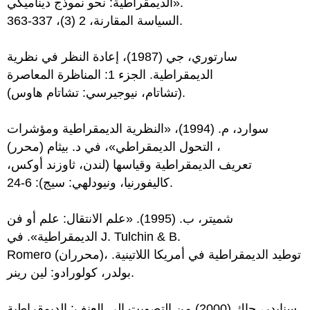
الديمقراطية: نحو نموذج ديناميكي».
السياسة المقارنة، 2 (3)، 337-363.
سارتوري، جي (1987)، إعادة النظر في نظرية
الديمقراطية. الجزء 1: المناظرة المعاصرة
(تشاتام، نيوجيرسي: تشاتام هاوس).
سوارد، م. (1994)، «النظرية الديمقراطية ومؤشرات
التحول الديمقراطي»، في د. بيثام (محرر) ،
تعريف الديمقراطية وقياسها (لندن، ثاوزند أوكس،
كاليفورنيا، ونيودلهي: سيج): 6-24.
شميتر، ب. (1995). «علم الانتقال: علم أو فن
الديمقراطية». في J. Tulchin & B.
Romero (محرران)، توطيد الديمقراطية في أمريكا اللاتينية.
بولدر، كولورادو: لين رينر.
سنايدر، جاك (2000) من التصويت إلى العنف: الديمقراطية