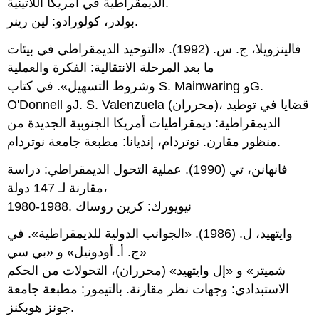
الديمقراطية في أمريكا اللاتينية.
بولدر، كولورادو: لين رينر.
فالينزويلا، ج. س. (1992). «التوحيد الديمقراطي في بيئات
ما بعد المرحلة الانتقالية: الفكرة والعملية
وشروط التسهيل». في كتاب S. Mainwaring وG.
O'Donnell وJ. S. Valenzuela (محرران)، قضايا في توطيد
الديمقراطية: ديمقراطيات أمريكا الجنوبية الجديدة من
منظور مقارن. نوتردام، إنديانا: مطبعة جامعة نوتردام.
فانهانن، تي (1990). عملية التحول الديمقراطي: دراسة
مقارنة لـ 147 دولة،
1980-1988. نيويورك: كرين روساك
وايتهيد، ل. (1986). «الجوانب الدولية للديمقراطية». في
«ج. أ. أودونيل» و «بي سي
شميتر» و «إل وايتهيد» (محرران)، التحولات من الحكم
الاستبدادي: وجهات نظر مقارنة. بالتيمور: مطبعة جامعة
جونز هوبكنز.