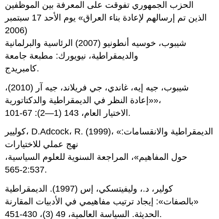
الحزب الجمهوري تفوقت على المعرفة بين الموظفين
الذين تم إرسالهم لإعادة بناء العراق» يوم الأحد 17 سبتمبر
2006)
شيبوب، خوسيه أنطونيو (2007) الرئاسية والبرلمانية
والديمقراطية، نيويورك: مطبعة جامعة
كامبريدج.
شيبوب، جيه إيه، غاندي، جي فريلاند، جيه آر (2010)،
«إعادة النظر في الديمقراطية والدكتاتورية»،
الاختيار العام، 143 (1—2): 67-101.
كوليير، D.Adcock، R. (1999)، «الديمقراطية والانقسامات:
نهج عملي للاختيارات
حول المفاهيم»، المراجعة السنوية للعلوم السياسية،
2:537-565.
كولير، د.، وليفيتسكي، إس (1997). الديمقراطية
«بالصفات»: إيجاد ترتيب مفاهيمي في الأدبيات المقارنة
الحديثة. السياسة العالمية، 49 (3)، 430-451.