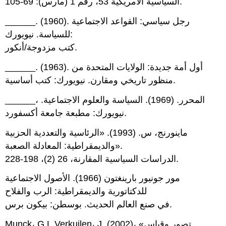
السياسية الأمريكية 53، رقم 1 (مارس): 69-105.
______. (1960). رجل سياسي: القواعد الاجتماعية
للسياسة. نيويورك:
كتب مزدوجة/أنكور.
______. (1963). أول أمة جديدة: الولايات المتحدة من
منظور تاريخي ومقارن. نيويورك: كتب أساسية.
______، المحرر. (1969). السياسة والعلوم الاجتماعية.
نيويورك: مطبعة جامعة أكسفورد.
ماينورنج، س. (1993). «الرئاسية والتعددية الحزبية
والديمقراطية: المعادلة الصعبة».
الدراسات السياسية المقارنة، 26 (2)، 198-228.
مور جونيور بارينغتون (1966). الأصول الاجتماعية
للدكتاتورية والديمقراطية: الرب والفلاح
في صنع العالم الحديث. بوسطن: بيكون برس.
Munck، G.L.Verkuilen، J. (2002)، «تصور وقياس