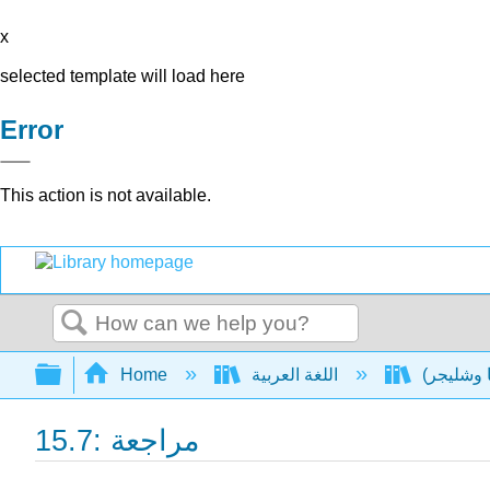
x
selected template will load here
Error
This action is not available.
Search
Expand/collapse global hierarchy
اللغة العربية
Home
15.7: مراجعة