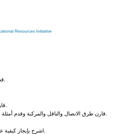
ional Resources Initiative
قدم أمثلة على المخاطر البيولوجية والكيميائية والفيزيائية.
قارن أنماط الإصابة المتفرقة والمتوطنة والوبائية والوبائية.
قارن طرق الاتصال والناقل والمركبة وقدم أمثلة عن كيفية تسبب التدهور البيئي في زيادة انتقال العدوى.
اشرح بإيجاز كيفية عمل اللقاحات ودورها في القضاء على الأمراض المعدية.