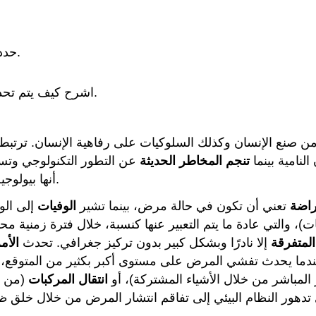
حدد وحدد خمسة عوامل تؤثر على سلامة المادة الكيميائية.
اشرح كيف يتم تحديد الجرعة المميتة -50% من منحنى الاستجابة للجرعة.
تي من صنع الإنسان وكذلك السلوكيات على رفاهية الإنسان. ترتب
لنامية بينما
تنجم المخاطر الحديثة
عن التطور التكنولوجي وتسو
أنها بيولوجية (أمراض معدية) أو كيميائية (التعرض للسموم) أو فيزيائية.
راضة
تعني أن تكون في حالة مرض، بينما تشير
الوفيات
إلى الو
)، والتي عادة ما يتم التعبير عنها كنسبة، خلال فترة زمنية مح
لمتفرقة
إلا نادرًا وبشكل كبير بدون تركيز جغرافي. تحدث
الأم
ما يحدث تفشي المرض على مستوى أكبر بكثير من المتوقع، سواء
المباشر من خلال الأشياء المشتركة)، أو
انتقال المركبات
(من خل