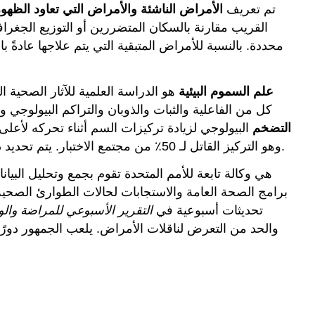
تم تعريف
الأمراض الناشئة والأمراض التي تعاود الظهو
القريب مقارنة بالسكان المتضررين أو التوزيع الجغرا
محددة. بالنسبة للأمراض المتبقية التي يتم علاجها عادةً بال
علم السموم البيئية
هو الدراسة العلمية للآثار الصحية ا
كل من الفاعلية والثبات والذوبان والتراكم البيولوجي و
التضخم
البيولوجي لزيادة تركيزات السم أثناء تحركه لأعل
، والذي يوضح النسبة المئوية للأفراد المتأثرين كدالة للتركيز.
)، وهو التركيز القاتل لـ 50٪ من مجتمع الاختبار. يتم تحديد ذلك من خلال
برامج الصحة العامة والاستجابات لحالات الطوارئ الصحية 
تحديثات أسبوعية في
التقرير الأسبوعي للمراضة وال
والحد من التعرض لناقلات الأمراض. يلعب الجمهور دورً