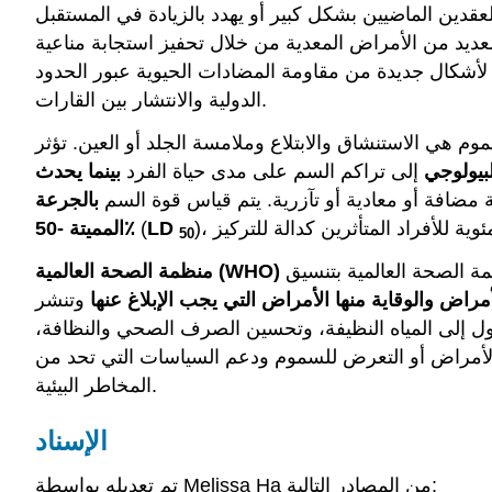
قدين الماضيين بشكل كبير أو يهدد بالزيادة في المستقبل
عديد من الأمراض المعدية من خلال تحفيز استجابة مناعية
أشكال جديدة من مقاومة المضادات الحيوية عبور الحدود
الدولية والانتشار بين القارات.
وم هي الاستنشاق والابتلاع وملامسة الجلد أو العين. تؤثر
لبيولوجي
إلى تراكم السم على مدى حياة الفرد
بينما يحدث
 مضافة أو معادية أو تآزرية. يتم قياس قوة السم
بالجرعة
LD
(
المميتة -50٪
50
هي وكالة تابعة للأمم المتحدة تقوم بجمع وتحليل البيانات المتعلقة بحدوث الأمراض من الدول الأعضاء. كما تقوم منظمة الصحة العالمية بتنسيق
منظمة الصحة العالمية (WHO)
راض والوقاية منها
الأمراض التي يجب الإبلاغ عنها
وتنشر
صول إلى المياه النظيفة، وتحسين الصرف الصحي والنظافة،
 الأمراض أو التعرض للسموم ودعم السياسات التي تحد من
المخاطر البيئية.
الإسناد
تم تعديله بواسطة Melissa Ha من المصادر التالية: