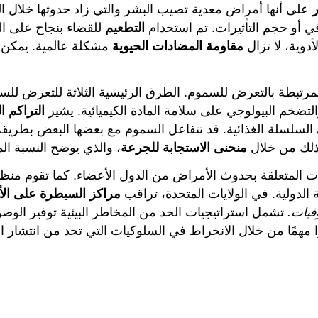
ر
على أنها أمراض معدية تصيب البشر والتي زاد حدوثها خلال الع
في أو حجم التأثيرات. تم استخدام
التطعيم
للقضاء بنجاح على ال
أدوية، لا تزال
مقاومة المضادات الحيوية
مشكلة عالمية. يمكن ل
لمرتبطة بالتعرض للسموم. الطرق الرئيسية الثلاثة للتعرض للسم
التضخم البيولوجي على سلامة المادة الكيميائية. يشير
التراكم ا
ى السلسلة الغذائية. قد تتفاعل السموم مع بعضها البعض بطريقة
منحنى الاستجابة للجرعة
الدولية. في الولايات المتحدة، تراقب
مراكز السيطرة على الأم
وفيات.
تشمل استراتيجيات الحد من المخاطر البيئية توفير الو
ا مهمًا من خلال الانخراط في السلوكيات التي تحد من انتشار