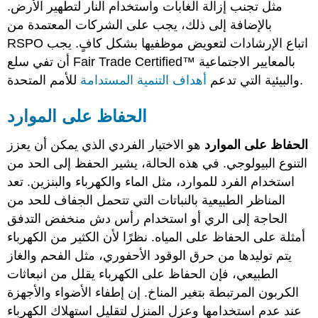
مثل تجنب إزالة الغابات واستخدام النار لتطهير الأرض.
بالإضافة إلى ذلك، يجب على الشركات المعتمدة من
RSPO اتباع الإرشادات لتعويض موظفيها بشكل كافٍ. يجب
أن تفي سلع Fair Trade Certified™ بالمعايير الاجتماعية
للأمم المتحدة.
والبيئية التي تدعم
أهداف التنمية المستدامة
الحفاظ على الموارد
الحفاظ على الموارد
هو الاختيار الفردي الذي يمكن أن يعزز
التنوع البيولوجي. في هذه الحالة، يشير الحفظ إلى الحد من
استخدام الفرد للموارد، مثل الماء والكهرباء والبنزين. تعد
المناظر الطبيعية بالنباتات التي تتحمل الجفاف للحد من
الحاجة إلى الري أو استخدام رأس دش منخفض التدفق
أمثلة على الحفاظ على المياه. نظرًا لأن الكثير من الكهرباء
يتم توليدها من حرق الوقود الأحفوري، مثل الفحم والغاز
الطبيعي، فإن الحفاظ على الكهرباء يقلل من انبعاثات
الكربون المرتبطة بتغير المناخ. إن إطفاء الأضواء والأجهزة
عند عدم استخدامها وعزل المنزل لتقليل استهلاك الكهرباء