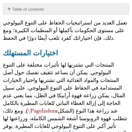
Table of contents
اختيارات
تعمل العديد من استراتيجيات الحفاظ على التنوع البيولوجي
المستهلك
على مستوى الحكومات بأكملها أو المنظمات الكبيرة؛ ومع
الحفاظ
على
ذلك، فإن اختياراتك كفرد تلعب أيضًا دورًا في الحفظ.
الموارد
دليل
اختيارات المستهلك
زراعة
حديقة
المنتجات التي تشتريها لها تأثيرات مختلفة على التنوع
الملقحات
البيولوجي. يمكن أن يساعد تثقيف نفسك حول أصل
علوم
المواطن
المنتجات والمواد الغذائية التي تشتريها واختيار الخيارات
الإسناد
المستدامة في الحفاظ على التنوع البيولوجي. على سبيل
المثال، يمكن زراعة قهوة أرابيكا في الظل، مما يعني عدم
الحاجة إلى إزالة الغطاء النباتي للغابات المطيرة بالكامل
عند زراعة هذا النوع (الشكل
\PageIndex
). ومع ذلك،
\PageIndex
a
a
تتطلب قهوة الروبوستا أشعة الشمس الكاملة، وزراعتها لها
تأثير أكبر على التنوع البيولوجي للغابات المطيرة. يوفر