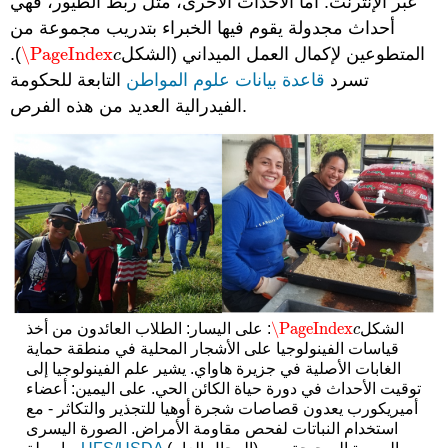
عبر الإنترنت. أما الأحداث الأخرى، مثل ربط الطيور، فهي
أحداث مجدولة يقوم فيها الخبراء بتدريب مجموعة من
المتطوعين لإكمال العمل الميداني (الشكل
\PageIndex
).
\PageIndex
c
c
تسرد
قاعدة بيانات علوم المواطن
التابعة للحكومة
الفيدرالية العديد من هذه الفرص.
\PageIndex
الشكل
: على اليسار: الطلاب العائدون من أخذ
\PageIndex
c
c
قياسات الفينولوجيا على الأشجار المحلية في منطقة حماية
الغابات الأصلية في جزيرة هاواي. يشير علم الفينولوجيا إلى
توقيت الأحداث في دورة حياة الكائن الحي. على اليمين: أعضاء
أميريكورب يعدون قصاصات شجرة أوهيا للتجذير والتكاثر - مع
استخدام النباتات لفحص مقاومة الأمراض. الصورة اليسرى