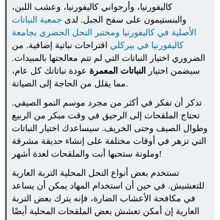
كاليفورنيا، وأرجواني كاليفورنيا، وعشب اللبن،
والبنستيمون على سفح الجبل. لدى
جمعية النباتات
الأصلية في كاليفورنيا
ومختبر النحل الحضري بجامعة
كاليفورنيا في بيركلي
اقتراحات نباتية إضافية. من
الضروري اختيار النباتات التي لم تتم معالجتها بالمبيدات.
سيضمن اختيار
النباتات المعمرة
عودة نباتاتك كل عام،
مما يقلل من الحاجة إلى الصيانة.
تذكر أن تفكر في أكثر من مجرد موسم النمو الصيفي.
تحتاج الملقحات إلى الرحيق في وقت مبكر من الربيع
وطوال الصيف وحتى الخريف. سيساعدك اختيار النباتات
التي تزهر في أوقات مختلفة على إنشاء حديقة مشرقة
وملونة ستحبها أنت والملقحات لعدة أشهر!
تستخدم بعض أنواع النحل المحلية التربة العارية
للتعشيش. في حين أن استخدام المهاد يمكن أن يساعد
في مكافحة الأعشاب الضارة، فإنه يترك بعض التربة
العارية إن أمكن تعشش بعض الملقحات المحلية أيضًا