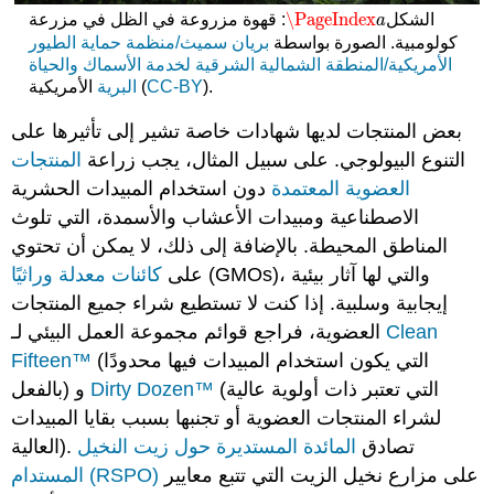
\PageIndex
الشكل
: قهوة مزروعة في الظل في مزرعة
\PageIndex
a
a
كولومبية. الصورة بواسطة
بريان سميث/منظمة حماية الطيور
الأمريكية/المنطقة الشمالية الشرقية لخدمة الأسماك والحياة
).
CC-BY
الأمريكية (
البرية
بعض المنتجات لديها شهادات خاصة تشير إلى تأثيرها على
التنوع البيولوجي. على سبيل المثال، يجب زراعة
المنتجات
العضوية المعتمدة
دون استخدام المبيدات الحشرية
الاصطناعية ومبيدات الأعشاب والأسمدة، التي تلوث
المناطق المحيطة. بالإضافة إلى ذلك، لا يمكن أن تحتوي
(GMOs)، والتي لها آثار بيئية
على
كائنات معدلة وراثيًا
إيجابية وسلبية. إذا كنت لا تستطيع شراء جميع المنتجات
Clean
العضوية، فراجع قوائم مجموعة العمل البيئي لـ
(التي يكون استخدام المبيدات فيها محدودًا
Fifteen™
(التي تعتبر ذات أولوية عالية
Dirty Dozen™
بالفعل) و
لشراء المنتجات العضوية أو تجنبها بسبب بقايا المبيدات
العالية). تصادق
المائدة المستديرة حول زيت النخيل
على مزارع نخيل الزيت التي تتبع معايير
المستدام (RSPO)