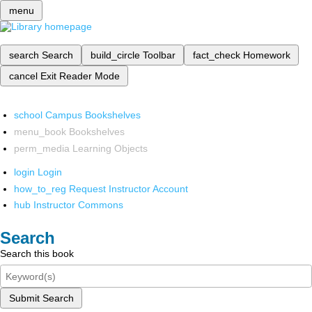
menu
search
Search
build_circle
Toolbar
fact_check
Homework
cancel
Exit Reader Mode
school
Campus Bookshelves
menu_book
Bookshelves
perm_media
Learning Objects
login
Login
how_to_reg
Request Instructor Account
hub
Instructor Commons
Search
Search this book
Submit Search