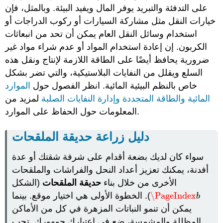
على التدفئة والتبريد يوفر المال ويفيد البيئة. وبالمثل، فإن
خيارات النقل مثل مشاركة السيارات أو ركوب الدراجات أو
استخدام وسائل النقل العام يمكن أن تحد من انبعاثات
الكربون. إن إعادة استخدام المواد أو عدم شراء مواد غير
ضرورية يحافظ أيضًا على الطاقة اللازمة لإنتاج ونقل هذه
السلع ويقلل من النفايات البلاستيكية، والتي تضر بشكل
خاص بالنظم البيئية المائية. انظر الفصول حول
الموارد
المائية
والطاقة المتجددة
وإدارة النفايات الصلبة
لمزيد من
المعلومات حول الحفاظ على الموارد.
دليل زراعة حديقة الملقحات
سواء كان لديك بضعة أقدام على شرفة شقتك أو عدة
أفدنة، يمكنك تعزيز أعداد النحل والفراشات والملقحات
الأخرى من خلال بناء
حديقة الملقحات
(الشكل
\PageIndex
). الخطوة الأولى هي اختيار موقع. بينما
\PageIndex
b
b
يمكن أن تنمو النباتات المزهرة في كل من الأماكن
المظللة والمشمسة، ضع في اعتبارك جمهورك. تحب