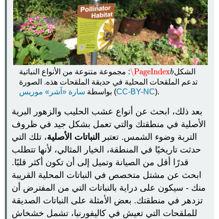
\PageIndex
الشكل
: مجموعة متنوعة من الأنواع النباتية
\PageIndex
b
b
تدعم الملقحات المحلية في حديقة الملقحات هذه. الصورة
).
CC-BY-NC
(
بواسطة
سارة «آشر» موريس
بعد ذلك، ابحث عن أنواع عشب الحليب والزهور البرية
الأصلية في منطقتك والتي تعمل بشكل جيد في ظروف
التربة وضوء الشمس. تعتبر
النباتات الأصلية
، تلك التي
حدثت تاريخيًا في المنطقة، الخيار المثالي، لأنها تتطلب
قدرًا أقل من الصيانة وتميل إلى أن تكون أكثر قلبًا.
ابحث عن مشتل متخصص في النباتات المحلية القريبة
منك - سيكون على دراية بالنباتات التي من المفترض أن
تزدهر في منطقتك. بعض الأمثلة على النباتات الصديقة
للملقحات التي تعيش في كاليفورنيا، تشمل خشخاش