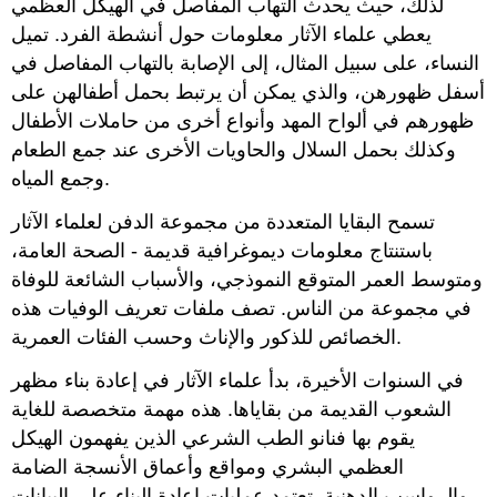
لذلك، حيث يحدث التهاب المفاصل في الهيكل العظمي
يعطي علماء الآثار معلومات حول أنشطة الفرد. تميل
النساء، على سبيل المثال، إلى الإصابة بالتهاب المفاصل في
أسفل ظهورهن، والذي يمكن أن يرتبط بحمل أطفالهن على
ظهورهم في ألواح المهد وأنواع أخرى من حاملات الأطفال
وكذلك بحمل السلال والحاويات الأخرى عند جمع الطعام
وجمع المياه.
تسمح البقايا المتعددة من مجموعة الدفن لعلماء الآثار
باستنتاج معلومات ديموغرافية قديمة - الصحة العامة،
ومتوسط العمر المتوقع النموذجي، والأسباب الشائعة للوفاة
في مجموعة من الناس. تصف ملفات تعريف الوفيات هذه
الخصائص للذكور والإناث وحسب الفئات العمرية.
في السنوات الأخيرة، بدأ علماء الآثار في إعادة بناء مظهر
الشعوب القديمة من بقاياها. هذه مهمة متخصصة للغاية
يقوم بها فنانو الطب الشرعي الذين يفهمون الهيكل
العظمي البشري ومواقع وأعماق الأنسجة الضامة
والرواسب الدهنية. تعتمد عمليات إعادة البناء على البيانات