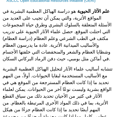
ASCCC Open Educational Resources Initiative (OERI)
علم الآثار الحيوية
هو دراسة الهياكل العظمية البشرية في
المواقع الأثرية، والتي يمكن أن تجيب على العديد من
الأسئلة المتعلقة بالسلوك البشري وطرق حياة المجموعات
التي احتلت الموقع. حصل علماء الآثار الحيوية على تدريب
مكثف في الطب الشرعي وعلم العظام (دراسة العظام)
والأساليب الميدانية الأثرية. عادة ما يدرسون العظام
وشظايا العظام والشعر والمنخفضات التي خلفتها الأجسام
في أماكن مثل بومبي، حيث دفن الرماد البركاني السكان.
تتشابه أساليب علماء الآثار لتحليل الهياكل العظمية البشرية
مع الأساليب المستخدمة لبقايا الحيوانات. أولاً، من المهم
تحديد ما إذا كانت العظام المسترجعة من الموقع هي في
الواقع بشرية وليست نوعًا آخر من الحيوانات. يمكن لعلماء
الآثار في كثير من الأحيان تحديد ذلك من سياق القطع
الأثرية، بما في ذلك المواد الأخرى المرتبطة بالعظام. من
المهم أيضًا تحديد ما إذا كانت العظام جزءًا من هيكل
عظمي كامل وما إذا كانت معزولة أو جزءًا من مجموعة