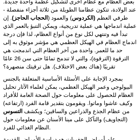
بعض العظام مع عظام أخرى لتشكيل عظمة واحدة جديدة.
عند الولادة، تتكون عظامنا الطويلة من ثلاثة أجزاء منفصلة -
طرفي العظم
(الكردوس
) والعمود (
الحجاب الحاجز)
. إن
عملية اندماجها هي عملية تدريجية، ويمكن التنبؤ بالعمر الذي
تبدأ فيه وتنتهي لكل نوع من أنواع العظام، لذا فإن درجة
اندماج العظام في الهيكل العظمي هي مؤشر موثوق به إلى
حد ما للعمر. واحدة من آخر العظام التي اندمجت هي
الترقوة (الترقوة)، والتي لا تندمج تمامًا حتى سن 26 عامًا
تقريبًا (هناك بعض الاختلاف). هل ترقيتك منصهرة؟
بمجرد الإجابة على الأسئلة الأساسية المتعلقة بالجنس
البيولوجي وعمر الهيكل العظمي، يمكن لعلماء الآثار تحليل
العظام للحصول على معلومات حول الصحة العامة للأفراد
وكيف عاشوا وماتوا. ويقومون بتقدير قامة الفرد (ارتفاعه)
من عظام الجذع والذراعين والساقين؛ ويكشف
التسوس
(التجاويف) والتآكل على مينا الأسنان عن معلومات حول
النظام الغذائي للفرد.
علم أمراض الحفريات هو دراسة الأمراض القديمة