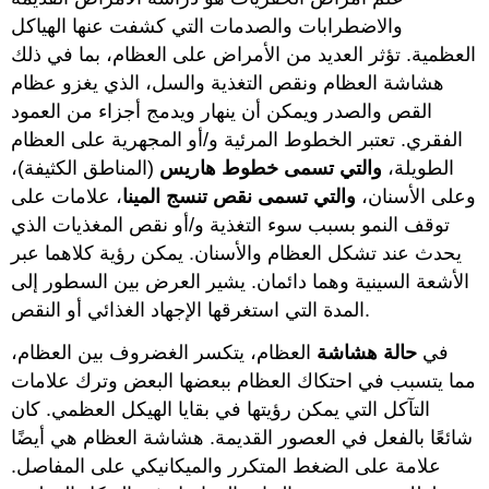
والاضطرابات والصدمات التي كشفت عنها الهياكل
العظمية. تؤثر العديد من الأمراض على العظام، بما في ذلك
هشاشة العظام ونقص التغذية والسل، الذي يغزو عظام
القص والصدر ويمكن أن ينهار ويدمج أجزاء من العمود
الفقري. تعتبر الخطوط المرئية و/أو المجهرية على العظام
الطويلة،
والتي تسمى خطوط هاريس
(المناطق الكثيفة)،
وعلى الأسنان،
والتي تسمى نقص تنسج المينا
، علامات على
توقف النمو بسبب سوء التغذية و/أو نقص المغذيات الذي
يحدث عند تشكل العظام والأسنان. يمكن رؤية كلاهما عبر
الأشعة السينية وهما دائمان. يشير العرض بين السطور إلى
المدة التي استغرقها الإجهاد الغذائي أو النقص.
في
حالة هشاشة
العظام، يتكسر الغضروف بين العظام،
مما يتسبب في احتكاك العظام ببعضها البعض وترك علامات
التآكل التي يمكن رؤيتها في بقايا الهيكل العظمي. كان
شائعًا بالفعل في العصور القديمة. هشاشة العظام هي أيضًا
علامة على الضغط المتكرر والميكانيكي على المفاصل.