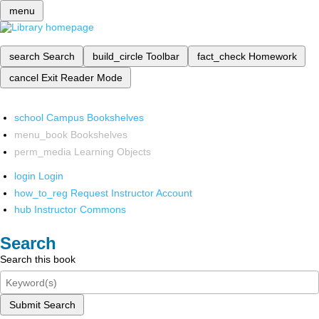
menu
search
Search
build_circle
Toolbar
fact_check
Homework
cancel
Exit Reader Mode
school
Campus Bookshelves
menu_book
Bookshelves
perm_media
Learning Objects
login
Login
how_to_reg
Request Instructor Account
hub
Instructor Commons
Search
Search this book
Submit Search