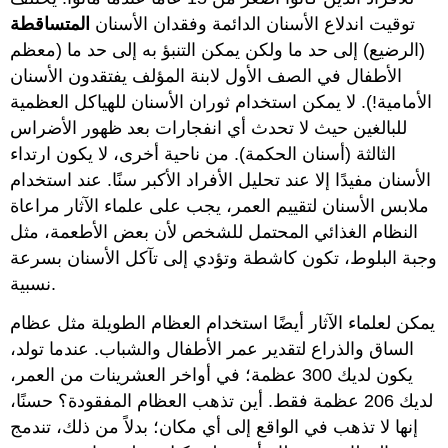
توقيت اندلاع الأسنان الدائمة وفقدان الأسنان
المتساقطة
(الرضيع) إلى حد ما ولكن يمكن التنبؤ به إلى حد ما (معظم
الأطفال في الصف الأول لابنة المؤلف يفتقدون الأسنان
الأمامية!). لا يمكن استخدام ثوران الأسنان للهياكل العظمية
للبالغين حيث لا تحدث أي انفجارات بعد ظهور الأضراس
الثالثة (أسنان الحكمة). من ناحية أخرى، لا يكون ارتداء
الأسنان مفيدًا إلا عند تحليل الأفراد الأكبر سنًا. عند استخدام
ملابس الأسنان لتقييم العمر، يجب على علماء الآثار مراعاة
النظام الغذائي المحتمل للشخص لأن بعض الأطعمة، مثل
وجبة البلوط، تكون كاشطة وتؤدي إلى تآكل الأسنان بسرعة
نسبية.
يمكن لعلماء الآثار أيضًا استخدام العظام الطويلة مثل عظام
الساق والذراع لتقدير عمر الأطفال والشباب. عندما تولد،
يكون لديك 300 عظمة؛ في أواخر العشرينات من العمر،
لديك 206 عظمة فقط. أين تذهب العظام المفقودة؟ حسنًا،
إنها لا تذهب في الواقع إلى أي مكان؛ بدلاً من ذلك، تندمج