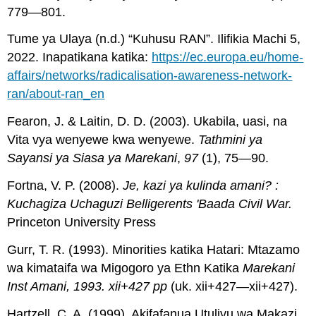
779—801.
Tume ya Ulaya (n.d.) “Kuhusu RAN”. Ilifikia Machi 5,
2022. Inapatikana katika:
https://ec.europa.eu/home-
affairs/networks/radicalisation-awareness-network-
ran/about-ran_en
Fearon, J. & Laitin, D. D. (2003). Ukabila, uasi, na
Vita vya wenyewe kwa wenyewe.
Tathmini ya
Sayansi ya Siasa ya Marekani
,
97
(1), 75—90.
Fortna, V. P. (2008).
Je, kazi ya kulinda amani? :
Kuchagiza Uchaguzi Belligerents 'Baada Civil War.
Princeton University Press
Gurr, T. R. (1993). Minorities katika Hatari: Mtazamo
wa kimataifa wa Migogoro ya Ethn Katika
Marekani
Inst Amani, 1993. xii+427 pp
(uk. xii+427—xii+427).
Hartzell, C. A. (1999). Akifafanua Utulivu wa Makazi