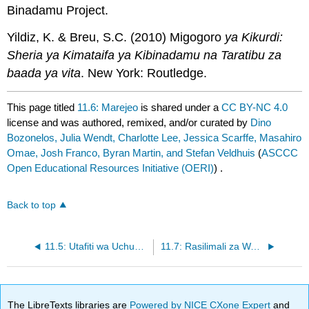
Binadamu Project.
Yildiz, K. & Breu, S.C. (2010) Migogoro
ya Kikurdi:
Sheria ya Kimataifa ya Kibinadamu na Taratibu za
baada ya vita
. New York: Routledge.
This page titled
11.6: Marejeo
is shared under a
CC BY-NC 4.0
license and was authored, remixed, and/or curated by
Dino
Bozonelos, Julia Wendt, Charlotte Lee, Jessica Scarffe, Masahiro
Omae, Josh Franco, Byran Martin, and Stefan Veldhuis
(
ASCCC
Open Educational Resources Initiative (OERI)
) .
Back to top
11.5: Utafiti wa Uchunguzi wa Kulinganisha - Kusitishwa kwa Migogoro - B
11.7: Rasilimali za Wanafunzi
The LibreTexts libraries are
Powered by NICE CXone Expert
and