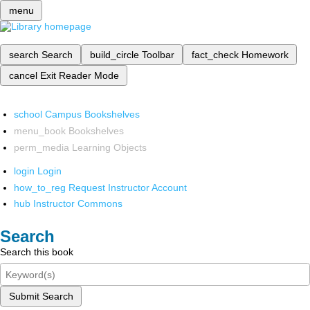
menu
search
Search
build_circle
Toolbar
fact_check
Homework
cancel
Exit Reader Mode
school
Campus Bookshelves
menu_book
Bookshelves
perm_media
Learning Objects
login
Login
how_to_reg
Request Instructor Account
hub
Instructor Commons
Search
Search this book
Submit Search