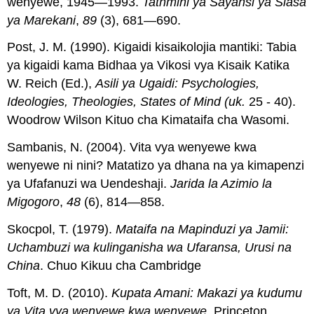
wenyewe, 1945—1993.
Tathmini ya Sayansi ya Siasa
ya Marekani
,
89
(3), 681—690.
Post, J. M. (1990). Kigaidi kisaikolojia mantiki: Tabia
ya kigaidi kama Bidhaa ya Vikosi vya Kisaik Katika
W. Reich (Ed.),
Asili ya Ugaidi: Psychologies,
Ideologies, Theologies, States of Mind (uk.
25 - 40).
Woodrow Wilson Kituo cha Kimataifa cha Wasomi.
Sambanis, N. (2004). Vita vya wenyewe kwa
wenyewe ni nini? Matatizo ya dhana na ya kimapenzi
ya Ufafanuzi wa Uendeshaji.
Jarida la Azimio la
Migogoro
,
48
(6), 814—858.
Skocpol, T. (1979).
Mataifa na Mapinduzi ya Jamii:
Uchambuzi wa kulinganisha wa Ufaransa, Urusi na
China
. Chuo Kikuu cha Cambridge
Toft, M. D. (2010).
Kupata Amani: Makazi ya kudumu
ya Vita vya wenyewe kwa wenyewe.
Princeton