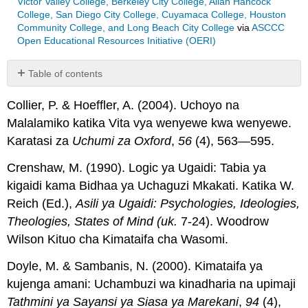
Victor Valley College, Berkeley City College, Allan Hancock
College, San Diego City College, Cuyamaca College, Houston
Community College, and Long Beach City College
via
ASCCC
Open Educational Resources Initiative (OERI)
Table of contents
No
headers
Collier, P. & Hoeffler, A. (2004). Uchoyo na
Malalamiko katika Vita vya wenyewe kwa wenyewe.
Karatasi za
Uchumi za Oxford
,
56
(4), 563—595.
Crenshaw, M. (1990). Logic ya Ugaidi: Tabia ya
kigaidi kama Bidhaa ya Uchaguzi Mkakati. Katika W.
Reich (Ed.),
Asili ya Ugaidi: Psychologies, Ideologies,
Theologies, States of Mind (uk.
7-24). Woodrow
Wilson Kituo cha Kimataifa cha Wasomi.
Doyle, M. & Sambanis, N. (2000). Kimataifa ya
kujenga amani: Uchambuzi wa kinadharia na upimaji
Tathmini ya Sayansi ya Siasa ya Marekani
,
94
(4),