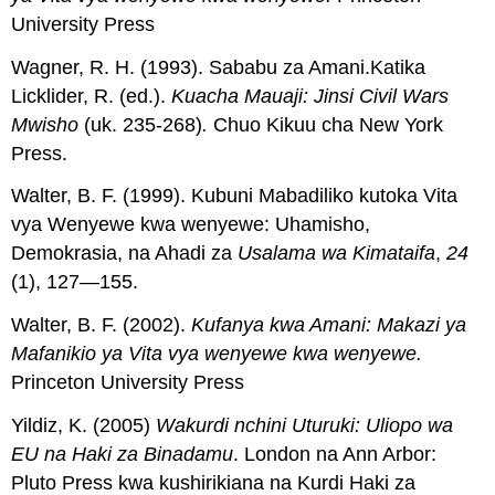
University Press
Wagner, R. H. (1993). Sababu za Amani.Katika
Licklider, R. (ed.).
Kuacha Mauaji: Jinsi Civil Wars
Mwisho
(uk. 235-268)
.
Chuo Kikuu cha New York
Press.
Walter, B. F. (1999). Kubuni Mabadiliko kutoka Vita
vya Wenyewe kwa wenyewe: Uhamisho,
Demokrasia, na Ahadi za
Usalama wa Kimataifa
,
24
(1), 127—155.
Walter, B. F. (2002).
Kufanya kwa Amani: Makazi ya
Mafanikio ya Vita vya wenyewe kwa wenyewe.
Princeton University Press
Yildiz, K. (2005)
Wakurdi nchini Uturuki: Uliopo wa
EU na Haki za Binadamu
. London na Ann Arbor:
Pluto Press kwa kushirikiana na Kurdi Haki za