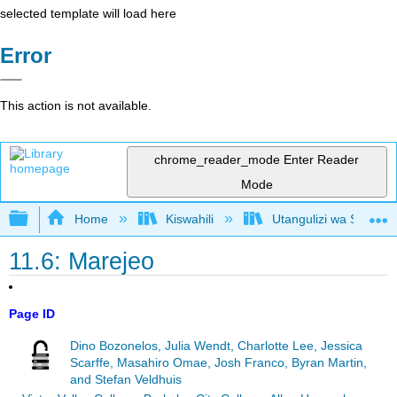
selected template will load here
Error
This action is not available.
chrome_reader_mode
Enter Reader
Mode
Expand/collapse global hierarchy
Home
Kiswahili
Utangulizi wa Serikali
11.6: Marejeo
Page ID
Dino Bozonelos, Julia Wendt, Charlotte Lee, Jessica
Scarffe, Masahiro Omae, Josh Franco, Byran Martin,
and Stefan Veldhuis