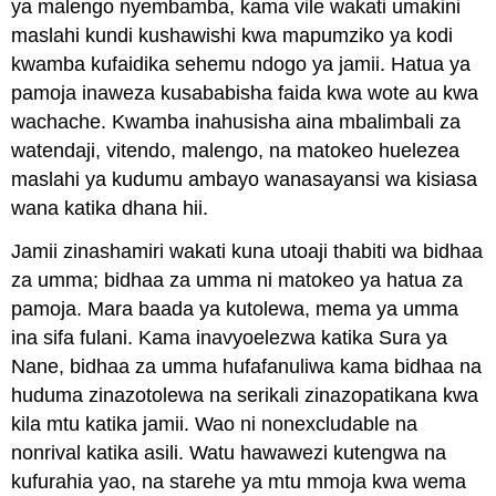
ya malengo nyembamba, kama vile wakati umakini
maslahi kundi kushawishi kwa mapumziko ya kodi
kwamba kufaidika sehemu ndogo ya jamii. Hatua ya
pamoja inaweza kusababisha faida kwa wote au kwa
wachache. Kwamba inahusisha aina mbalimbali za
watendaji, vitendo, malengo, na matokeo huelezea
maslahi ya kudumu ambayo wanasayansi wa kisiasa
wana katika dhana hii.
Jamii zinashamiri wakati kuna utoaji thabiti wa bidhaa
za umma; bidhaa za umma ni matokeo ya hatua za
pamoja. Mara baada ya kutolewa, mema ya umma
ina sifa fulani. Kama inavyoelezwa katika Sura ya
Nane, bidhaa za umma hufafanuliwa kama bidhaa na
huduma zinazotolewa na serikali zinazopatikana kwa
kila mtu katika jamii. Wao ni nonexcludable na
nonrival katika asili. Watu hawawezi kutengwa na
kufurahia yao, na starehe ya mtu mmoja kwa wema