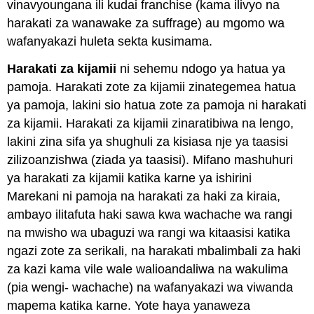
vinavyoungana ili kudai franchise (kama ilivyo na
harakati za wanawake za suffrage) au mgomo wa
wafanyakazi huleta sekta kusimama.
Harakati za kijamii
ni sehemu ndogo ya hatua ya
pamoja. Harakati zote za kijamii zinategemea hatua
ya pamoja, lakini sio hatua zote za pamoja ni harakati
za kijamii. Harakati za kijamii zinaratibiwa na lengo,
lakini zina sifa ya shughuli za kisiasa nje ya taasisi
zilizoanzishwa (ziada ya taasisi). Mifano mashuhuri
ya harakati za kijamii katika karne ya ishirini
Marekani ni pamoja na harakati za haki za kiraia,
ambayo ilitafuta haki sawa kwa wachache wa rangi
na mwisho wa ubaguzi wa rangi wa kitaasisi katika
ngazi zote za serikali, na harakati mbalimbali za haki
za kazi kama vile wale walioandaliwa na wakulima
(pia wengi- wachache) na wafanyakazi wa viwanda
mapema katika karne. Yote haya yanaweza