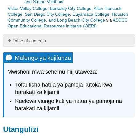
and Stefan Veldhuis
Victor Valley College, Berkeley City College, Allan Hancock
College, San Diego City College, Cuyamaca College, Houston
Community College, and Long Beach City College
via
ASCCC
Open Educational Resources Initiative (OERI)
Table of contents
Malengo
ya
Malengo ya kujifunza
kujifunza
Utangulizi
Mwishoni mwa sehemu hii, utaweza:
Tofautisha hatua ya pamoja kutoka kwa
harakati za kijamii
Kuelewa viungo kati ya hatua ya pamoja na
harakati za kijamii
Utangulizi