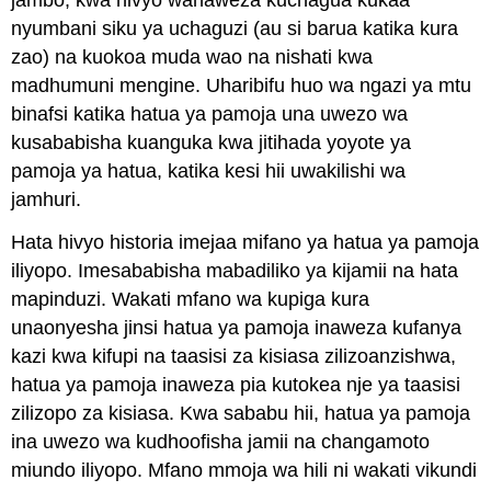
jambo, kwa hivyo wanaweza kuchagua kukaa
nyumbani siku ya uchaguzi (au si barua katika kura
zao) na kuokoa muda wao na nishati kwa
madhumuni mengine. Uharibifu huo wa ngazi ya mtu
binafsi katika hatua ya pamoja una uwezo wa
kusababisha kuanguka kwa jitihada yoyote ya
pamoja ya hatua, katika kesi hii uwakilishi wa
jamhuri.
Hata hivyo historia imejaa mifano ya hatua ya pamoja
iliyopo. Imesababisha mabadiliko ya kijamii na hata
mapinduzi. Wakati mfano wa kupiga kura
unaonyesha jinsi hatua ya pamoja inaweza kufanya
kazi kwa kifupi na taasisi za kisiasa zilizoanzishwa,
hatua ya pamoja inaweza pia kutokea nje ya taasisi
zilizopo za kisiasa. Kwa sababu hii, hatua ya pamoja
ina uwezo wa kudhoofisha jamii na changamoto
miundo iliyopo. Mfano mmoja wa hili ni wakati vikundi