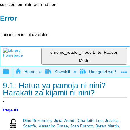
selected template will load here
Error
This action is not available.
chrome_reader_mode
Enter Reader
Mode
Expand/collapse global hierarchy
Home
Kiswahili
Utangulizi wa Serikali
9.1: Hatua ya pamoja ni nini?
Harakati za kijamii ni nini?
Page ID
Dino Bozonelos, Julia Wendt, Charlotte Lee, Jessica
Scarffe, Masahiro Omae, Josh Franco, Byran Martin,