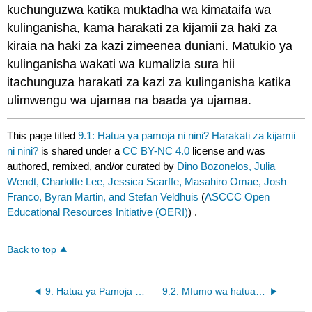
kuchunguzwa katika muktadha wa kimataifa wa
kulinganisha, kama harakati za kijamii za haki za
kiraia na haki za kazi zimeenea duniani. Matukio ya
kulinganisha wakati wa kumalizia sura hii
itachunguza harakati za kazi za kulinganisha katika
ulimwengu wa ujamaa na baada ya ujamaa.
This page titled
9.1: Hatua ya pamoja ni nini? Harakati za kijamii
ni nini?
is shared under a
CC BY-NC 4.0
license and was
authored, remixed, and/or curated by
Dino Bozonelos, Julia
Wendt, Charlotte Lee, Jessica Scarffe, Masahiro Omae, Josh
Franco, Byran Martin, and Stefan Veldhuis
(
ASCCC Open
Educational Resources Initiative (OERI)
) .
Back to top
9: Hatua ya Pamoja na Harakati za Jamii
9.2: Mfumo wa hatua za pamoja