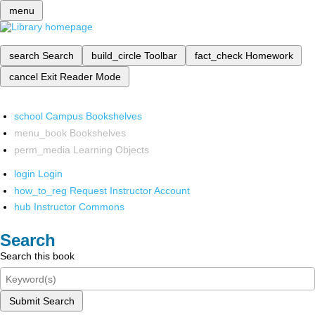
menu
search
Search
build_circle
Toolbar
fact_check
Homework
cancel
Exit Reader Mode
school
Campus Bookshelves
menu_book
Bookshelves
perm_media
Learning Objects
login
Login
how_to_reg
Request Instructor Account
hub
Instructor Commons
Search
Search this book
Submit Search