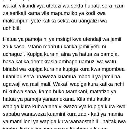
wakati vikundi vya utetezi wa sekta hupata sera nzuri
za serikali kama vile mapumziko ya kodi kwa
makampuni yote katika sekta au uangalizi wa
udhibiti.
Hatua ya pamoja ni ya msingi kwa utendaji wa jamii
za kisasa. Mfano maarufu katika jamii yetu ni
uchaguzi. Kupiga kura ni aina ya hatua za pamoja,
hasa katika demokrasia ambapo uamuzi wa watu
binafsi wa kupiga kura na kupiga kura kwa mgombea
fulani au sera unaweza kuamua maadili ya jamii na
ugawaji wa rasilimali. Wakati wapiga kura katika nchi
ni kubwa sana, kama huko Marekani, matatizo ya
hatua ya pamoja yanaonekana. Kila mtu katika
wapiga kura kubwa ana vikwazo vya kupiga kura kwa
sababu wanaweza kuamini kura zao - kati ya mamia
ya mamilioni ya wapiga kura wanaostahili - haitakuwa