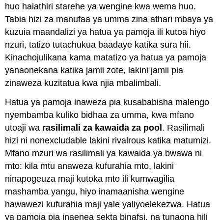
huo haiathiri starehe ya wengine kwa wema huo.
Tabia hizi za manufaa ya umma zina athari mbaya ya
kuzuia maandalizi ya hatua ya pamoja ili kutoa hiyo
nzuri, tatizo tutachukua baadaye katika sura hii.
Kinachojulikana kama matatizo ya hatua ya pamoja
yanaonekana katika jamii zote, lakini jamii pia
zinaweza kuzitatua kwa njia mbalimbali.
Hatua ya pamoja inaweza pia kusababisha malengo
nyembamba kuliko bidhaa za umma, kwa mfano
utoaji wa
rasilimali za kawaida za pool
. Rasilimali
hizi ni nonexcludable lakini rivalrous katika matumizi.
Mfano mzuri wa rasilimali ya kawaida ya bwawa ni
mto: kila mtu anaweza kufurahia mto, lakini
ninapogeuza maji kutoka mto ili kumwagilia
mashamba yangu, hiyo inamaanisha wengine
hawawezi kufurahia maji yale yaliyoelekezwa. Hatua
ya pamoja pia inaenea sekta binafsi, na tunaona hili