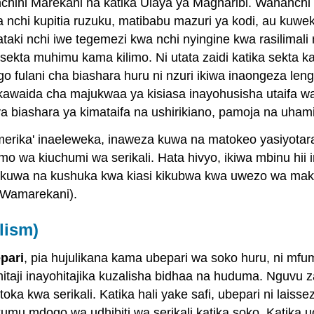
hini Marekani na katika Ulaya ya Magharibi. Wananchi
a nchi kupitia ruzuku, matibabu mazuri ya kodi, au kuwe
taki nchi iwe tegemezi kwa nchi nyingine kwa rasilima
 sekta muhimu kama kilimo. Ni utata zaidi katika sekta 
fulani cha biashara huru ni nzuri ikiwa inaongeza leng
ha kawaida cha majukwaa ya kisiasa inayohusisha utaif
a biashara ya kimataifa na ushirikiano, pamoja na uhami
erika' inaeleweka, inaweza kuwa na matokeo yasiyotaraj
o wa kiuchumi wa serikali. Hata hivyo, ikiwa mbinu hi
utakuwa na kushuka kwa kiasi kikubwa kwa uwezo wa maka
i Wamarekani).
lism)
pari
, pia hujulikana kama ubepari wa soko huru, ni mf
mitaji inayohitajika kuzalisha bidhaa na huduma. Nguvu 
a kwa serikali. Katika hali yake safi, ubepari ni laissez
jukumu mdogo wa udhibiti wa serikali katika soko. Katika 