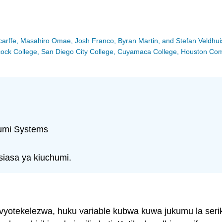
Scarffe, Masahiro Omae, Josh Franco, Byran Martin, and Stefan Veldhui
Hancock College, San Diego City College, Cuyamaca College, Houston C
humi Systems
siasa ya kiuchumi.
avyotekelezwa, huku variable kubwa kuwa jukumu la seri