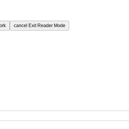
ork
cancel
Exit Reader Mode