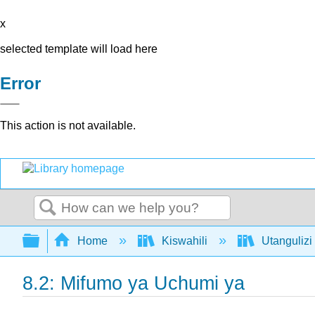
x
selected template will load here
Error
This action is not available.
Search
Expand/collapse global hierarchy
Home
Kiswahili
Utangulizi 
8.2: Mifumo ya Uchumi ya