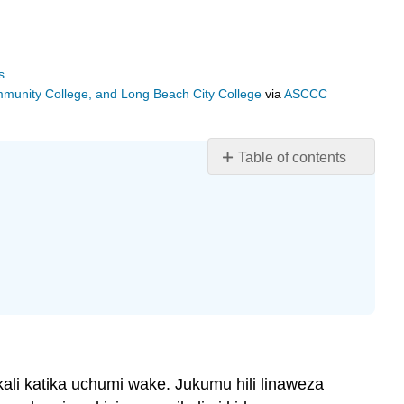
s
ommunity College, and Long Beach City College
via
ASCCC
Table of contents
Malengo
ya
kujifunza
Utangulizi
Mercantilism
(Utaifa
wa
Uchumi)
Bure
Market
kali katika uchumi wake. Jukumu hili linaweza
Ubepari