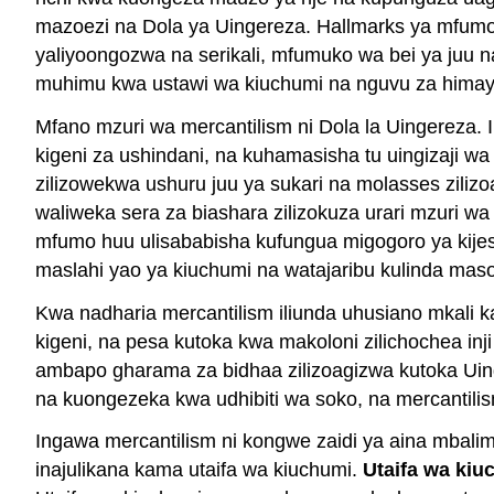
mazoezi na Dola ya Uingereza. Hallmarks ya mfumo w
yaliyoongozwa na serikali, mfumuko wa bei ya juu 
muhimu kwa ustawi wa kiuchumi na nguvu za himay
Mfano mzuri wa mercantilism ni Dola la Uingereza. I
kigeni za ushindani, na kuhamasisha tu uingizaji wa
zilizowekwa ushuru juu ya sukari na molasses zilizo
waliweka sera za biashara zilizokuza urari mzuri wa
mfumo huu ulisababisha kufungua migogoro ya kijesh
maslahi yao ya kiuchumi na watajaribu kulinda maso
Kwa nadharia mercantilism iliunda uhusiano mkali ka
kigeni, na pesa kutoka kwa makoloni zilichochea inj
ambapo gharama za bidhaa zilizoagizwa kutoka Uing
na kuongezeka kwa udhibiti wa soko, na mercantili
Ingawa mercantilism ni kongwe zaidi ya aina mbalimb
inajulikana kama utaifa wa kiuchumi.
Utaifa wa kiu