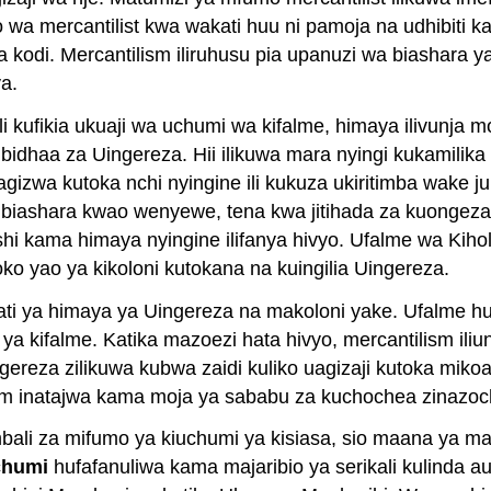
a mercantilist kwa wakati huu ni pamoja na udhibiti ka
na kodi. Mercantilism iliruhusu pia upanuzi wa biasha
a.
li kufikia ukuaji wa uchumi wa kifalme, himaya ilivunja
 bidhaa za Uingereza. Hii ilikuwa mara nyingi kukamilik
agizwa kutoka nchi nyingine ili kukuza ukiritimba wake j
 biashara kwao wenyewe, tena kwa jitihada za kuongeza n
i kama himaya nyingine ilifanya hivyo. Ufalme wa Kihol
ko yao ya kikoloni kutokana na kuingilia Uingereza.
ti ya himaya ya Uingereza na makoloni yake. Ufalme huo 
i ya kifalme. Katika mazoezi hata hivyo, mercantilism il
ereza zilikuwa kubwa zaidi kuliko uagizaji kutoka miko
sm inatajwa kama moja ya sababu za kuchochea zinazoc
ali za mifumo ya kiuchumi ya kisiasa, sio maana ya masa
chumi
hufafanuliwa kama majaribio ya serikali kulinda a