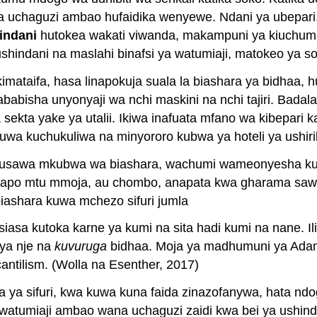
chaguzi ambao hufaidika wenyewe. Ndani ya ubepari, ma
indani
hutokea wakati viwanda, makampuni ya kiuchumi 
shindani na maslahi binafsi ya watumiaji, matokeo ya s
imataifa, hasa linapokuja suala la biashara ya bidhaa, 
isha unyonyaji wa nchi maskini na nchi tajiri. Badala 
 sekta yake ya utalii. Ikiwa inafuata mfano wa kibepari 
kuwa kuchukuliwa na minyororo kubwa ya hoteli ya ushiri
usawa mkubwa wa biashara, wachumi wameonyesha kuwa
bapo mtu mmoja, au chombo, anapata kwa gharama sawa
iashara kuwa mchezo sifuri jumla
iasa kutoka karne ya kumi na sita hadi kumi na nane. Il
ya nje na
kuvuruga
bidhaa. Moja ya madhumuni ya Adam 
ntilism. (Wolla na Esenther, 2017)
a ya sifuri, kwa kuwa kuna faida zinazofanywa, hata ndo
a watumiaji ambao wana uchaguzi zaidi kwa bei ya ushin