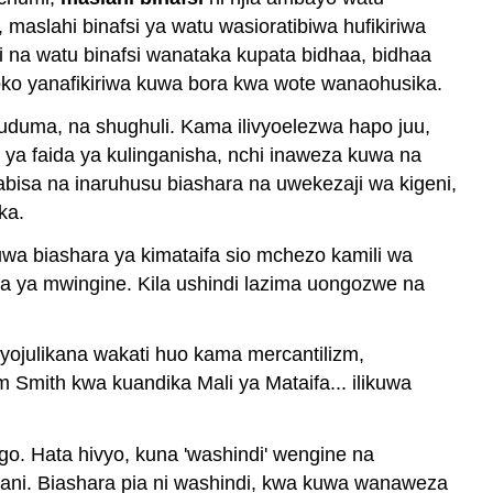
slahi binafsi ya watu wasioratibiwa hufikiriwa
na watu binafsi wanataka kupata bidhaa, bidhaa
oko yanafikiriwa kuwa bora kwa wote wanaohusika.
huduma, na shughuli. Kama ilivyoelezwa hapo juu,
ya faida ya kulinganisha, nchi inaweza kuwa na
kabisa na inaruhusu biashara na uwekezaji wa kigeni,
ka.
 biashara ya kimataifa sio mchezo kamili wa
 ya mwingine. Kila ushindi lazima uongozwe na
iyojulikana wakati huo kama mercantilizm,
Smith kwa kuandika Mali ya Mataifa... ilikuwa
go. Hata hivyo, kuna 'washindi' wengine na
dani. Biashara pia ni washindi, kwa kuwa wanaweza