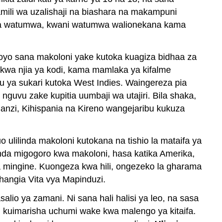
mili wa uzalishaji na biashara na makampuni
ra ya watumwa, kwani watumwa walionekana kama
 moyo sana makoloni yake kutoka kuagiza bidhaa za
a kwa njia ya kodi, kama mamlaka ya kifalme
uu ya sukari kutoka West Indies. Waingereza pia
guvu zake kupitia uumbaji wa utajiri. Bila shaka,
anzi, Kihispania na Kireno wangejaribu kukuza
ulilinda makoloni kutokana na tishio la mataifa ya
iunda migogoro kwa makoloni, hasa katika Amerika,
a mingine. Kuongeza kwa hili, ongezeko la gharama
hangia Vita vya Mapinduzi.
lio ya zamani. Ni sana hali halisi ya leo, na sasa
u kuimarisha uchumi wake kwa malengo ya kitaifa.