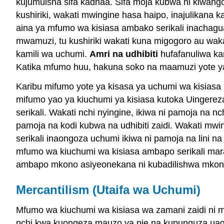
kujumuisha sifa kadhaa. Sifa moja kubwa ni kiwango c
kushiriki, wakati mwingine hasa haipo, inajulikana 
aina ya mfumo wa kisiasa ambako serikali inachagua k
mwamuzi, tu kushiriki wakati kuna migogoro au wak
kamili wa uchumi.
Amri na udhibiti
hufafanuliwa kam
Katika mfumo huu, hakuna soko na maamuzi yote ya k
Karibu mifumo yote ya kisasa ya uchumi wa kisiasa
mifumo yao ya kiuchumi ya kisiasa kutoka Uingereza
serikali. Wakati nchi nyingine, ikiwa ni pamoja na nc
pamoja na kodi kubwa na udhibiti zaidi. Wakati mwin
serikali inaongoza uchumi ikiwa ni pamoja na lini 
mfumo wa kiuchumi wa kisiasa ambapo serikali mara n
ambapo mkono asiyeonekana ni kubadilishwa mkono
Mercantilism (Utaifa wa Uchumi)
Mfumo wa kiuchumi wa kisiasa wa zamani zaidi ni m
nchi kwa kuongeza mauzo ya nje na kupunguza uagizaj