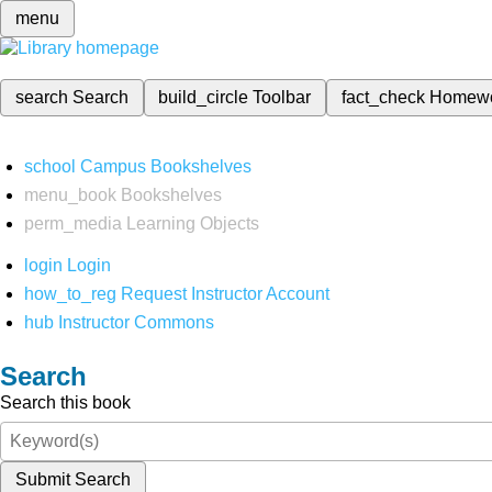
menu
search
Search
build_circle
Toolbar
fact_check
Homew
school
Campus Bookshelves
menu_book
Bookshelves
perm_media
Learning Objects
login
Login
how_to_reg
Request Instructor Account
hub
Instructor Commons
Search
Search this book
Submit Search