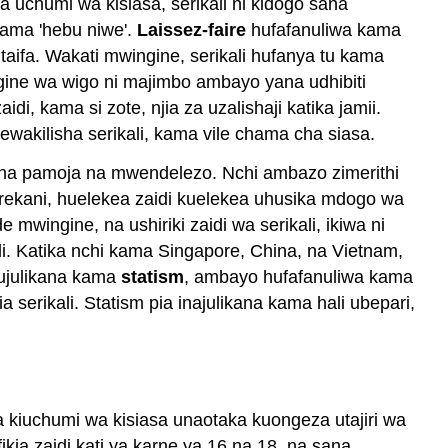
a uchumi wa kisiasa, serikali ni kidogo sana
(Uchumi
kama 'hebu niwe'.
Laissez-faire
hufafanuliwa kama
Liberalism)
taifa. Wakati mwingine, serikali hufanya tu kama
Marxism
(Uchumi
gine wa wigo ni majimbo ambayo yana udhibiti
Muundo)
i, kama si zote, njia za uzalishaji katika jamii.
Ujamaa
wakilisha serikali, kama vile chama cha siasa.
(Demokrasia
ya
isha pamoja na mwendelezo. Nchi ambazo zimerithi
Jamii)
arekani, huelekea zaidi kuelekea uhusika mdogo wa
 mwingine, na ushiriki zaidi wa serikali, ikiwa ni
li. Katika nchi kama Singapore, China, na Vietnam,
hujulikana kama
statism
, ambayo hufafanuliwa kama
serikali. Statism pia inajulikana kama hali ubepari,
kiuchumi wa kisiasa unaotaka kuongeza utajiri wa
kia zaidi kati ya karne ya 16 na 18, na sana