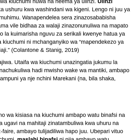
 wa kiuchumi huwa na neema ya ulinzi.
Ulinzi
ka ushuru kwa washindani wa kigeni. Lengo ni juu ya
li muhimu. Wanapendelea sera zinazosababisha
kama vile bidhaa za walaji zinazonunuliwa na mapato
o la kuimarisha nguvu za serikali kwenye hatua ya
a wa kiuchumi ni mchanganyiko wa “mapendekezo ya
aji.” (Colantone & Stanig, 2019)
iwa. Utaifa wa kiuchumi unazingatia jukumu la
i inachukuliwa hadi mwisho wake wa mantiki, ambapo
mpuni ya nje nchini Marekani (na, bila shaka,
umo wa kisiasa na kiuchumi ambapo watu binafsi na
za ugavi na mahitaji zinatambuliwa kwa uhuru na
-faire, ambayo tulijadiliwa hapo juu. Ubepari vituo
uchumi,
maslahi binafsi
ni njia ambayo watu