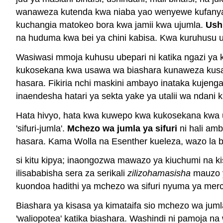
wanaweza kutenda kwa niaba yao wenyewe kufanya u
kuchangia matokeo bora kwa jamii kwa ujumla.
Ush
na huduma kwa bei ya chini kabisa. Kwa kuruhusu u
Wasiwasi mmoja kuhusu ubepari ni katika ngazi ya k
kukosekana kwa usawa wa biashara kunaweza kusabab
hasara. Fikiria nchi maskini ambayo inataka kujenga
inaendesha hatari ya sekta yake ya utalii wa ndani 
Hata hivyo, hata kwa kuwepo kwa kukosekana kwa 
'sifuri-jumla'.
Mchezo wa jumla ya sifuri
ni hali am
hasara. Kama Wolla na Esenther kueleza, wazo la b
si kitu kipya; inaongozwa mawazo ya kiuchumi na kis
ilisababisha sera za serikali
zilizohamasisha
mauzo 
kuondoa hadithi ya mchezo wa sifuri nyuma ya merca
Biashara ya kisasa ya kimataifa sio mchezo wa juml
'waliopotea' katika biashara. Washindi ni pamoja n