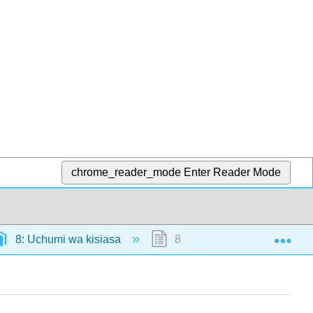
chrome_reader_mode
Enter Reader Mode
Exp
8: Uchumi wa kisiasa
8.2: Mifumo ya Uchumi ya