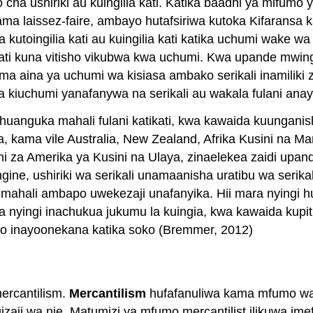
ha ushiriki au kuingilia kati. Katika baadhi ya mifumo y
kama laissez-faire, ambayo hutafsiriwa kutoka Kifaransa 
utoingilia kati au kuingilia kati katika uchumi wake wa 
ati kuna vitisho vikubwa kwa uchumi. Kwa upande mwin
a aina ya uchumi wa kisiasa ambako serikali inamiliki zaid
iuchumi yanafanywa na serikali au wakala fulani anaye
 huanguka mahali fulani katikati, kwa kawaida kuungan
, kama vile Australia, New Zealand, Afrika Kusini na M
hi za Amerika ya Kusini na Ulaya, zinaelekea zaidi upande
gine, ushiriki wa serikali unamaanisha uratibu wa serika
na mahali ambapo uwekezaji unafanyika. Hii mara nyingi 
yingi inachukua jukumu la kuingia, kwa kawaida kupitia 
 inayoonekana katika soko (Bremmer, 2012)
ercantilism.
Mercantilism
hufafanuliwa kama mfumo wa 
i wa nje. Matumizi ya mfumo mercantilist ilikuwa imefi