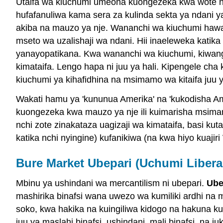
Utaifa wa kiuchumi umeona kuongezeka kwa wote nc
hufafanuliwa kama sera za kulinda sekta ya ndani y
akiba na mauzo ya nje. Wananchi wa kiuchumi hawa
mseto wa uzalishaji wa ndani. Hii inaeleweka katika
yanayopatikana. Kwa wananchi wa kiuchumi, kiwango 
kimataifa. Lengo hapa ni juu ya hali. Kipengele c
kiuchumi ya kihafidhina na msimamo wa kitaifa juu y
Wakati hamu ya 'kununua Amerika' na 'kukodisha Am
kuongezeka kwa mauzo ya nje ili kuimarisha msimam
nchi zote zinakataza uagizaji wa kimataifa, basi k
katika nchi nyingine) kufanikiwa (na kwa hiyo kuajir
Bure Market Ubepari (Uchumi Libera
Mbinu ya ushindani wa mercantilism ni ubepari.
Ube
mashirika binafsi wana uwezo wa kumiliki ardhi na 
soko, kwa hakika na kuingiliwa kidogo na hakuna kutok
juu ya maslahi binafsi, ushindani, mali binafsi, na 