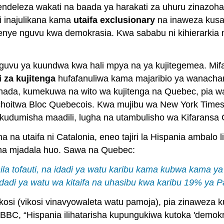
endeleza wakati na baada ya harakati za uhuru zinazoh
ii inajulikana kama
utaifa exclusionary
na inaweza kusab
ye nguvu kwa demokrasia. Kwa sababu ni kihierarkia n
nguvu ya kuundwa kwa hali mpya na ya kujitegemea. Mi
i za kujitenga
hufafanuliwa kama majaribio ya wanacham
Kanada, kumekuwa na wito wa kujitenga na Quebec, pia 
achoitwa Bloc Quebecois. Kwa mujibu wa New York Time
ga kudumisha maadili, lugha na utambulisho wa Kifaransa
 na utaifa ni Catalonia, eneo tajiri la Hispania ambalo 
sha mjadala huo. Sawa na Quebec:
a tofauti, na idadi ya watu karibu kama kubwa kama ya U
 idadi ya watu wa kitaifa na uhasibu kwa karibu 19% ya Pa
ikosi (vikosi vinavyowaleta watu pamoja), pia zinaweza
BBC, “Hispania ilihatarisha kupungukiwa kutoka 'demokras