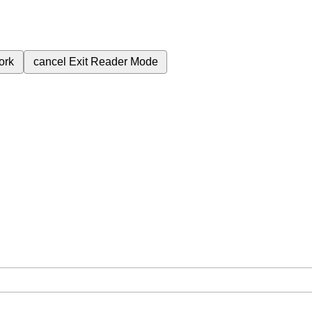
ork
cancel
Exit Reader Mode