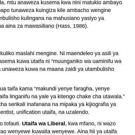
awaida, mtu anaweza kusema kwa nini matukio ambayo
mbapo tunaweza kuingiza kile ambacho wengine
tambulisho kulingana na mahusiano yasiyo ya
na aina za mawasiliano (Hass, 1986).
kuliko maslahi mengine. Ni maendeleo ya asili ya
inasema kuwa utaifa ni “muunganiko wa uaminifu wa
aifa unaweza kuwa na maana zaidi ya utambulisho
anua taifa kama “makundi yenye faragha, yenye
aifa linganifu na yale ya kitengo chake cha utawala.”
cha serikali inafanana na mipaka ya kijiografia ya
ntist, unification utaifa, na uzalendo.
 tofauti.
Utaifa wa Liberal
, kwa mfano, ni wazo
ao wenyewe kuwaita wenyewe. Aina hii ya utaifa