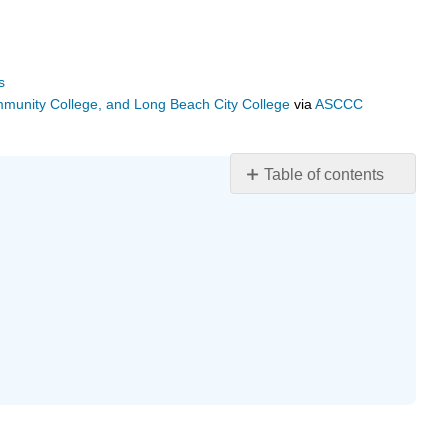
s
ommunity College, and Long Beach City College
via
ASCCC
Table of contents
Malengo
ya
kujifunza
Utangulizi
Je,
“Utambulisho
wa
kisiasa”
ni
sawa
na