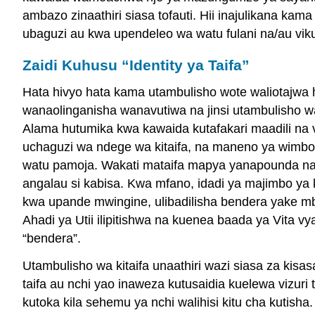
ambazo zinaathiri siasa tofauti. Hii inajulikana kam
ubaguzi au kwa upendeleo wa watu fulani na/au viku
Zaidi Kuhusu “Identity ya Taifa”
Hata hivyo hata kama utambulisho wote waliotajwa h
wanaolinganisha wanavutiwa na jinsi utambulisho wa
Alama hutumika kwa kawaida kutafakari maadili na v
uchaguzi wa ndege wa kitaifa, na maneno ya wimb
watu pamoja. Wakati mataifa mapya yanapounda na b
angalau si kabisa. Kwa mfano, idadi ya majimbo ya
kwa upande mwingine, ulibadilisha bendera yake mba
Ahadi ya Utii ilipitishwa na kuenea baada ya Vita 
“bendera”.
Utambulisho wa kitaifa unaathiri wazi siasa za k
taifa au nchi yao inaweza kutusaidia kuelewa vizuri
kutoka kila sehemu ya nchi walihisi kitu cha kutis