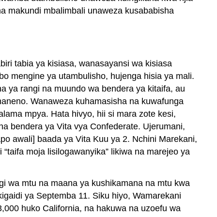
 na makundi mbalimbali unaweza kusababisha
Je,
uzalendo
unahusiana
na
Uraia?
ri tabia ya kisiasa, wanasayansi wa kisiasa
bo mengine ya utambulisho, hujenga hisia ya mali.
na ya rangi na muundo wa bendera ya kitaifa, au
na maneno. Wanaweza kuhamasisha na kuwafunga
ama mpya. Hata hivyo, hii si mara zote kesi,
ha bendera ya Vita vya Confederate. Ujerumani,
o awali] baada ya Vita Kuu ya 2. Nchini Marekani,
taifa moja lisilogawanyika” likiwa na marejeo ya
ingi wa mtu na maana ya kushikamana na mtu kwa
 kigaidi ya Septemba 11. Siku hiyo, Wamarekani
3,000 huko California, na hakuwa na uzoefu wa