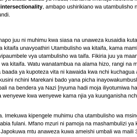
a
intersectionality
, ambapo ushirikiano wa utambulisho
ndi.
apo juu ni muhimu kwa siasa na unaweza kusaidia kutabi
 kitaifa unavyoathiri Utambulisho wa kitaifa, kama mam
ipaumbele vya utambulisho wa taifa. Fikiria juu ya maa
o wa kitaifa. Watu wanatambua na alama hizo, rangi 
aada ya kupoteza vita ni kawaida kwa nchi kuchagua al
 kusini nchini Marekani bado yana picha inayowakumbus
li na bendera ya Nazi [nyuma hadi moja iliyotumiwa hap
vya wenyewe kwa wenyewe kama njia ya kuunganisha nchi “
isasa. Imekuwa kipengele muhimu cha utambulisho wa ms
 tabia fulani. Mfano mzuri ni pamoja na mashambulizi ya
ha. Japokuwa mtu anaweza kuwa ameishi umbali wa maili 