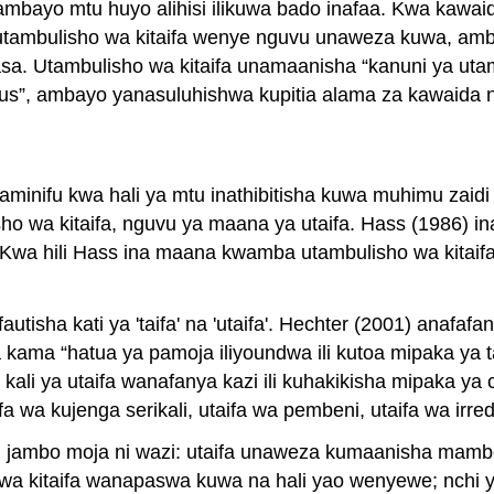
ira ambayo mtu huyo alihisi ilikuwa bado inafaa. Kwa k
nsi utambulisho wa kitaifa wenye nguvu unaweza kuwa, a
isiasa. Utambulisho wa kitaifa unamaanisha “kanuni ya u
ious”, ambayo yanasuluhishwa kupitia alama za kawaida 
minifu kwa hali ya mtu inathibitisha kuwa muhimu zaidi 
sho wa kitaifa, nguvu ya maana ya utaifa. Hass (1986) 
ano”. Kwa hili Hass ina maana kwamba utambulisho wa kit
isha kati ya 'taifa' na 'utaifa'. Hechter (2001) anafaf
fa kama “hatua ya pamoja iliyoundwa ili kutoa mipaka ya t
 kali ya utaifa wanafanya kazi ili kuhakikisha mipaka ya
fa wa kujenga serikali, utaifa wa pembeni, utaifa wa irrede
a, jambo moja ni wazi: utaifa unaweza kumaanisha mambo
wa kitaifa wanapaswa kuwa na hali yao wenyewe; nchi y