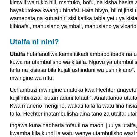
kimwili wa tukio hili, mshtuko, hofu, na kisha has
hayakutokea kwangu binafsi. Hata hivyo, hii ni ji
wamepata na kutuathiri sisi katika tabia yetu ya k
kibinafsi, mahusiano ya mbali, mahusiano ya vicar
Utaifa ni nini?
Utaifa
hufafanuliwa kama itikadi ambapo ibada na ua
kuwa na utambulisho wa kitaifa. Nguvu ya utambuli
taifa na kisiasa bila kujali ushindani wa ushiriki
mwingine wa mtu.
Uchambuzi mwingine unatoka kwa Hechter anayetofaut
kujilimbikizia, kiutamaduni tofauti”. Anafafanua utai
Kwa maneno mengine, wakati taifa la watu lina hisia
taifa. Hechter inatambulisha aina tano za utaifa: utai
Ingawa kuna nadharia tofauti na maoni juu ya utaif
kwamba kila kundi la watu wenye utambulisho wazi 