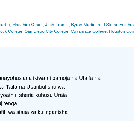
Scarffe, Masahiro Omae, Josh Franco, Byran Martin, and Stefan Veldhui
Hancock College, San Diego City College, Cuyamaca College, Houston C
anayohusiana ikiwa ni pamoja na Utaifa na
 wa Taifa na Utambulisho wa
yoathiri sheria kuhusu Uraia
ujitenga
afiti wa siasa za kulinganisha