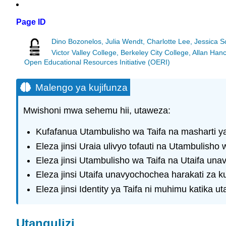
Page ID
Dino Bozonelos, Julia Wendt, Charlotte Lee, Jessica 
Victor Valley College, Berkeley City College, Allan 
Open Educational Resources Initiative (OERI)
Malengo ya kujifunza
Mwishoni mwa sehemu hii, utaweza:
Kufafanua Utambulisho wa Taifa na masharti y
Eleza jinsi Uraia ulivyo tofauti na Utambulisho
Eleza jinsi Utambulisho wa Taifa na Utaifa unav
Eleza jinsi Utaifa unavyochochea harakati za k
Eleza jinsi Identity ya Taifa ni muhimu katika ut
Utangulizi