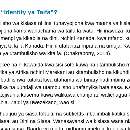
“Identity ya Taifa”?
lisho wa kisiasa ni jinsi tunavyojiona kwa maana ya kisi
yojiona kama wanachama wa taifa la watu. Hii inaweza k
engi ya kikabila na dini. Nchini Kanada, kwa mfano, ku
nya taifa la Kanada. Hii ni ufafanuzi mpana na umoja. 
ya utambulisho wa kitaifa. (Chakraborty, 2014).
pekee na ni kawaida kwa sisi sote kuwa na utambulisho
ka ya Afrika nchini Marekani au kitambulisho na kikundi 
badilishwa kutoka kwa ufahamu wa binary hadi mbinu za
lika na uundaji wa utambulisho unafanyika hata sasa. Kat
aojivunia kusema kuwa walikuwa chanjo au walichagua 
shia. Zaidi ya uwezekano, wao si.
o huu juu ya siasa tofauti, na subfields mbalimbali kati
 Siasa, au Dini na Siasa. Wanasayansi wa kisiasa wana
ya siasa. Baada ya muda, nidhamu imekuja kuelewa k