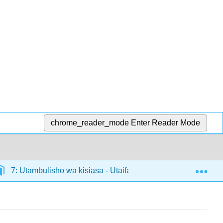
chrome_reader_mode
Enter Reader Mode
Exp
7: Utambulisho wa kisiasa - Utaifa, Dini, Hatari
7.2