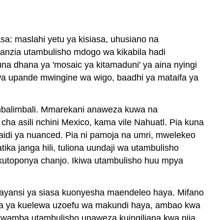
“Identity
ya
Taifa”?
asa: maslahi yetu ya kisiasa, uhusiano na
Zaidi
Kuhusu
uanzia utambulisho mdogo wa kikabila hadi
“Identity
na dhana ya 'mosaic ya kitamaduni' ya aina nyingi
ya
Kwa upande mwingine wa wigo, baadhi ya mataifa ya
Taifa”
Utaifa
ni
 mbalimbali. Mmarekani anaweza kuwa na
nini?
cha asili nchini Mexico, kama vile Nahuatl. Pia kuna
Je,
idi ya nuanced. Pia ni pamoja na umri, mwelekeo
utaifa
ika janga hili, tuliona uundaji wa utambulisho
ni
kutoponya chanjo. Ikiwa utambulisho huu mpya
sawa
na
uzalendo?
ka sayansi ya siasa kuonyesha maendeleo haya. Mifano
Uraia
 nia ya kuelewa uzoefu wa makundi haya, ambao kwa
ni
wamba utambulisho unaweza kuingiliana kwa njia
nini?