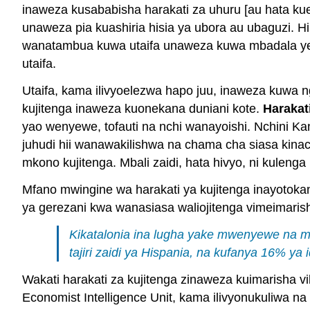
inaweza kusababisha harakati za uhuru [au hata ku
unaweza pia kuashiria hisia ya ubora au ubaguzi. H
wanatambua kuwa utaifa unaweza kuwa mbadala yen
utaifa.
Utaifa, kama ilivyoelezwa hapo juu, inaweza kuwa 
kujitenga inaweza kuonekana duniani kote.
Harakat
yao wenyewe, tofauti na nchi wanayoishi. Nchini 
juhudi hii wanawakilishwa na chama cha siasa kin
mkono kujitenga. Mbali zaidi, hata hivyo, ni kulen
Mfano mwingine wa harakati ya kujitenga inayotokana
ya gerezani kwa wanasiasa waliojitenga vimeimari
Kikatalonia ina lugha yake mwenyewe na mil
tajiri zaidi ya Hispania, na kufanya 16% ya
Wakati harakati za kujitenga zinaweza kuimarisha v
Economist Intelligence Unit, kama ilivyonukuliwa na 