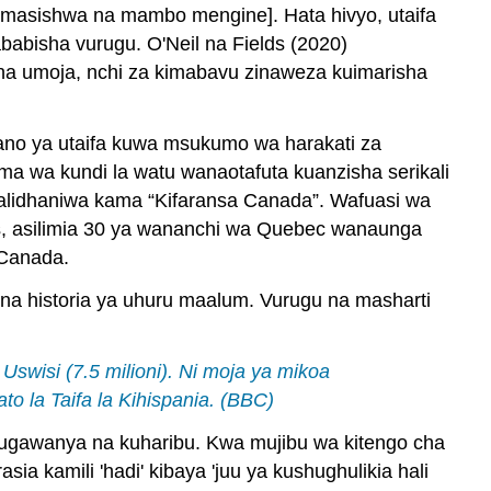
amasishwa na mambo mengine]. Hata hivyo, utaifa
abisha vurugu. O'Neil na Fields (2020)
a umoja, nchi za kimabavu zinaweza kuimarisha
fano ya utaifa kuwa msukumo wa harakati za
a wa kundi la watu wanaotafuta kuanzisha serikali
walidhaniwa kama “Kifaransa Canada”. Wafuasi wa
s, asilimia 30 ya wananchi wa Quebec wanaunga
 Canada.
lina historia ya uhuru maalum. Vurugu na masharti
swisi (7.5 milioni). Ni moja ya mikoa
to la Taifa la Kihispania. (BBC)
 kugawanya na kuharibu. Kwa mujibu wa kitengo cha
ia kamili 'hadi' kibaya 'juu ya kushughulikia hali