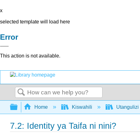
x
selected template will load here
Error
This action is not available.
Search
Expand/collapse global hierarchy
Home
Kiswahili
Utangulizi 
7.2: Identity ya Taifa ni nini?