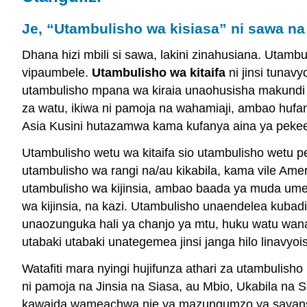
Je, “Utambulisho wa kisiasa” ni sawa na 
Dhana hizi mbili si sawa, lakini zinahusiana. Utambu
vipaumbele.
Utambulisho wa kitaifa
ni jinsi tunav
utambulisho mpana wa kiraia unaohusisha makundi m
za watu, ikiwa ni pamoja na wahamiaji, ambao hufa
Asia Kusini hutazamwa kama kufanya aina ya pekee 
Utambulisho wetu wa kitaifa sio utambulisho wetu 
utambulisho wa rangi na/au kikabila, kama vile Ameri
utambulisho wa kijinsia, ambao baada ya muda ume
wa kijinsia, na kazi. Utambulisho unaendelea kubadi
unaozunguka hali ya chanjo ya mtu, huku watu wan
utabaki utabaki unategemea jinsi janga hilo linavyoi
Watafiti mara nyingi hujifunza athari za utambulish
ni pamoja na Jinsia na Siasa, au Mbio, Ukabila na
kawaida wameachwa nje ya mazungumzo ya sayansi 