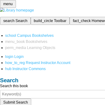
menu
search
Search
build_circle
Toolbar
fact_check
Homew
school
Campus Bookshelves
menu_book
Bookshelves
perm_media
Learning Objects
login
Login
how_to_reg
Request Instructor Account
hub
Instructor Commons
Search
Search this book
Submit Search