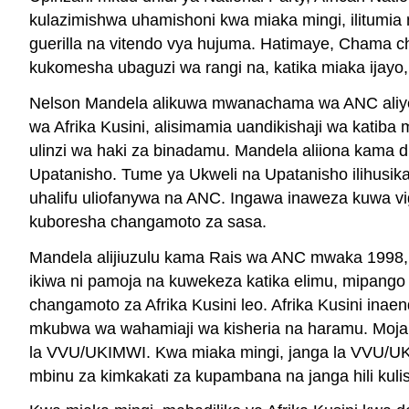
kulazimishwa uhamishoni kwa miaka mingi, ilitumia 
guerilla na vitendo vya hujuma. Hatimaye, Chama ch
kukomesha ubaguzi wa rangi na, katika miaka ijayo
Nelson Mandela alikuwa mwanachama wa ANC aliye
wa Afrika Kusini, alisimamia uandikishaji wa katib
ulinzi wa haki za binadamu. Mandela aliiona kama 
Upatanisho. Tume ya Ukweli na Upatanisho ilihusika
uhalifu uliofanywa na ANC. Ingawa inaweza kuwa v
kuboresha changamoto za sasa.
Mandela alijiuzulu kama Rais wa ANC mwaka 1998, n
ikiwa ni pamoja na kuwekeza katika elimu, mipang
changamoto za Afrika Kusini leo. Afrika Kusini i
mkubwa wa wahamiaji wa kisheria na haramu. Moja
la VVU/UKIMWI. Kwa miaka mingi, janga la VVU/UKIM
mbinu za kimkakati za kupambana na janga hili kul