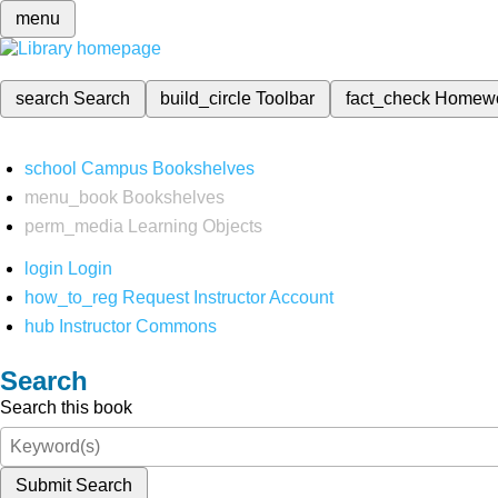
menu
search
Search
build_circle
Toolbar
fact_check
Homew
school
Campus Bookshelves
menu_book
Bookshelves
perm_media
Learning Objects
login
Login
how_to_reg
Request Instructor Account
hub
Instructor Commons
Search
Search this book
Submit Search