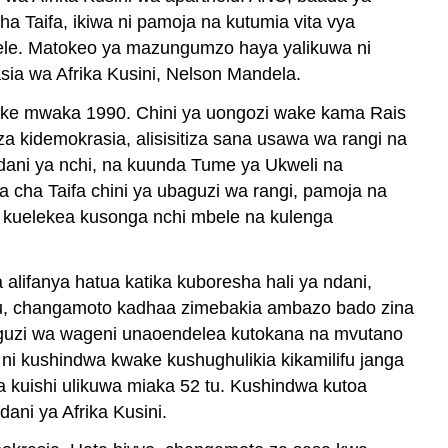
a Taifa, ikiwa ni pamoja na kutumia vita vya
mbele. Matokeo ya mazungumzo haya yalikuwa ni
ia wa Afrika Kusini, Nelson Mandela.
ke mwaka 1990. Chini ya uongozi wake kama Rais
a kidemokrasia, alisisitiza sana usawa wa rangi na
dani ya nchi, na kuunda Tume ya Ukweli na
a cha Taifa chini ya ubaguzi wa rangi, pamoja na
 kuelekea kusonga nchi mbele na kulenga
ifanya hatua katika kuboresha hali ya ndani,
ufu, changamoto kadhaa zimebakia ambazo bado zina
baguzi wa wageni unaoendelea kutokana na mvutano
 kushindwa kwake kushughulikia kikamilifu janga
 kuishi ulikuwa miaka 52 tu. Kushindwa kutoa
ni ya Afrika Kusini.