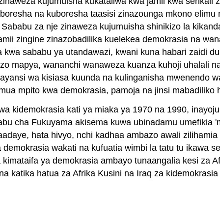
 zinaweza kujumuisha kukataliwa kwa jamii kwa serikali
oresha na kuboresha taasisi zinazounga mkono elimu na t
si. Sababu za nje zinaweza kujumuisha shinikizo la kikand
ii zingine zinazobadilika kuelekea demokrasia na wana
a kwa sababu ya utandawazi, kwani kuna habari zaidi du
azo mapya, wananchi wanaweza kuanza kuhoji uhalali na
ayansi wa kisiasa kuunda na kulinganisha mwenendo wa
amua mpito kwa demokrasia, pamoja na jinsi mabadiliko 
a kidemokrasia kati ya miaka ya 1970 na 1990, inayojuli
ka kitabu cha Fukuyama akisema kuwa ubinadamu umefikia 
aadaye, hata hivyo, nchi kadhaa ambazo awali zilihamia
 demokrasia wakati na kufuatia wimbi la tatu tu ikawa s
 kimataifa ya demokrasia ambayo tunaangalia kesi za Afr
a katika hatua za Afrika Kusini na Iraq za kidemokrasia 