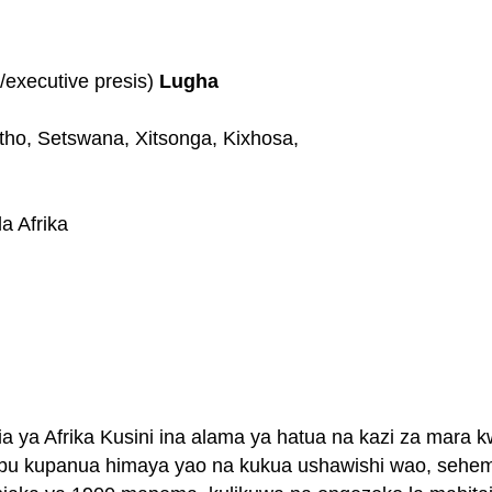
/executive presis)
Lugha
otho, Setswana, Xitsonga, Kixhosa,
a Afrika
a ya Afrika Kusini ina alama ya hatua na kazi za mara k
ibu kupanua himaya yao na kukua ushawishi wao, sehemu