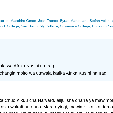
Scarffe, Masahiro Omae, Josh Franco, Byran Martin, and Stefan Veldhui
Hancock College, San Diego City College, Cuyamaca College, Houston C
la wa Afrika Kusini na Iraq.
angia mpito wa utawala katika Afrika Kusini na Iraq
a Chuo Kikuu cha Harvard, alijulisha dhana ya mawimb
okrasia wakati huo huo. Mara nyingi, mawimbi katika d