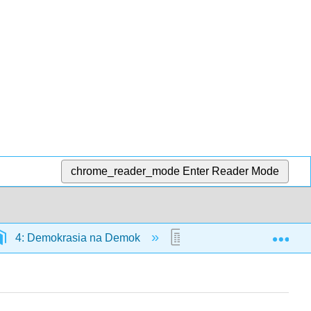
chrome_reader_mode
Enter Reader Mode
Exp
4: Demokrasia na Demok
4.5: Utafiti wa Kesi ya K