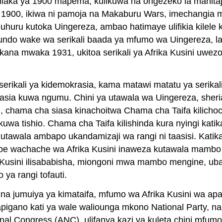
miaka ya 1900 mapema, kulikuwa na ongezeko la mahitaji
 1900, ikiwa ni pamoja na Makaburu Wars, imechangia 
 uhuru kutoka Uingereza, ambao hatimaye ulifikia kilel
undo wake wa serikali baada ya mfumo wa Uingereza, la
kana mwaka 1931, ukitoa serikali ya Afrika Kusini uwezo
a serikali ya kidemokrasia, kama matawi matatu ya serika
asia kuwa ngumu. Chini ya utawala wa Uingereza, sheri
I, chama cha siasa kinachoitwa Chama cha Taifa kilich
ikuwa tishio. Chama cha Taifa kilishinda kura nyingi ka
wala ambapo ukandamizaji wa rangi ni taasisi. Katika ke
eupe wachache wa Afrika Kusini inaweza kutawala mambo y
 Kusini ilisababisha, miongoni mwa mambo mengine, ub
ya rangi tofauti.
na jumuiya ya kimataifa, mfumo wa Afrika Kusini wa apa
apigano kati ya wale waliounga mkono National Party, na
onal Congress (ANC), ulifanya kazi ya kuleta chini mfum