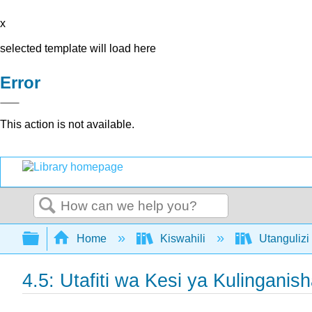
x
selected template will load here
Error
This action is not available.
Search
Expand/collapse global hierarchy
Home
Kiswahili
Utangulizi 
4.5: Utafiti wa Kesi ya Kulinganish