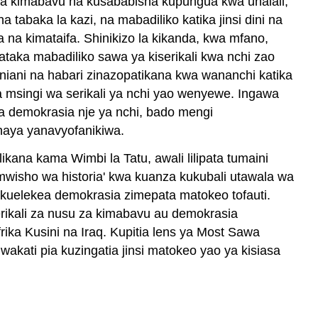
 za kimabavu na kusababisha kupungua kwa uhalali,
abaka la kazi, na mabadiliko katika jinsi dini na
a na kimataifa. Shinikizo la kikanda, kwa mfano,
taka mabadiliko sawa ya kiserikali kwa nchi zao
niani na habari zinazopatikana kwa wananchi katika
 msingi wa serikali ya nchi yao wenyewe. Ingawa
 demokrasia nje ya nchi, bado mengi
haya yanavyofanikiwa.
kana kama Wimbi la Tatu, awali lilipata tumaini
'mwisho wa historia' kwa kuanza kukubali utawala wa
 kuelekea demokrasia zimepata matokeo tofauti.
erikali za nusu za kimabavu au demokrasia
ika Kusini na Iraq. Kupitia lens ya Most Sawa
wakati pia kuzingatia jinsi matokeo yao ya kisiasa