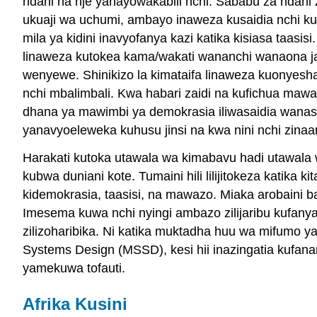
ndani na nje yanayowakabili nchi. Sababu za ndani
ukuaji wa uchumi, ambayo inaweza kusaidia nchi kub
mila ya kidini inavyofanya kazi katika kisiasa taasi
linaweza kutokea kama/wakati wananchi wanaona jam
wenyewe. Shinikizo la kimataifa linaweza kuonyesh
nchi mbalimbali. Kwa habari zaidi na kufichua maw
dhana ya mawimbi ya demokrasia iliwasaidia wanas
yanavyoeleweka kuhusu jinsi na kwa nini nchi zina
Harakati kutoka utawala wa kimabavu hadi utawala w
kubwa duniani kote. Tumaini hili lilijitokeza kati
kidemokrasia, taasisi, na mawazo. Miaka arobaini b
Imesema kuwa nchi nyingi ambazo zilijaribu kufanya
zilizoharibika. Ni katika muktadha huu wa mifumo ya
Systems Design (MSSD), kesi hii inazingatia kufanan
yamekuwa tofauti.
Afrika Kusini