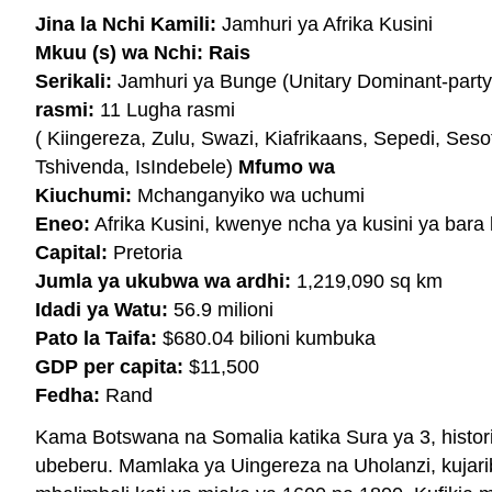
Jina la Nchi Kamili:
Jamhuri ya Afrika Kusini
Mkuu (s) wa Nchi: Rais
Serikali:
Jamhuri ya Bunge (Unitary Dominant-party
rasmi:
11 Lugha rasmi
( Kiingereza, Zulu, Swazi, Kiafrikaans, Sepedi, Ses
Tshivenda, IsIndebele)
Mfumo wa
Kiuchumi:
Mchanganyiko wa uchumi
Eneo:
Afrika Kusini, kwenye ncha ya kusini ya bara l
Capital:
Pretoria
Jumla ya ukubwa wa ardhi:
1,219,090 sq km
Idadi ya Watu:
56.9 milioni
Pato la Taifa:
$680.04 bilioni kumbuka
GDP per capita:
$11,500
Fedha:
Rand
Kama Botswana na Somalia katika Sura ya 3, histori
ubeberu. Mamlaka ya Uingereza na Uholanzi, kujar