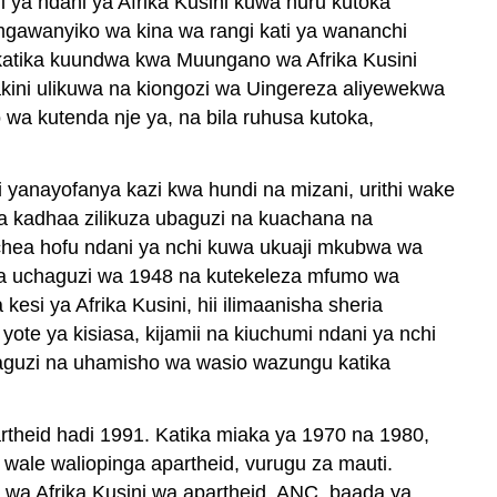
 ya ndani ya Afrika Kusini kuwa huru kutoka
mgawanyiko wa kina wa rangi kati ya wananchi
e katika kuundwa kwa Muungano wa Afrika Kusini
kini ulikuwa na kiongozi wa Uingereza aliyewekwa
 wa kutenda nje ya, na bila ruhusa kutoka,
li yanayofanya kazi kwa hundi na mizani, urithi wake
a kadhaa zilikuza ubaguzi na kuachana na
ochea hofu ndani ya nchi kuwa ukuaji mkubwa wa
tika uchaguzi wa 1948 na kutekeleza mfumo wa
si ya Afrika Kusini, hii ilimaanisha sheria
ote ya kisiasa, kijamii na kiuchumi ndani ya nchi
aguzi na uhamisho wa wasio wazungu katika
rtheid hadi 1991. Katika miaka ya 1970 na 1980,
 wale waliopinga apartheid, vurugu za mauti.
o wa Afrika Kusini wa apartheid. ANC, baada ya