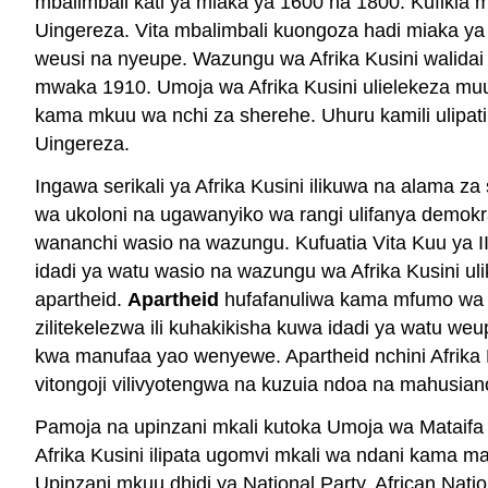
mbalimbali kati ya miaka ya 1600 na 1800. Kufikia 
Uingereza. Vita mbalimbali kuongoza hadi miaka ya
weusi na nyeupe. Wazungu wa Afrika Kusini walidai
mwaka 1910. Umoja wa Afrika Kusini ulielekeza mu
kama mkuu wa nchi za sherehe. Uhuru kamili ulipati
Uingereza.
Ingawa serikali ya Afrika Kusini ilikuwa na alama z
wa ukoloni na ugawanyiko wa rangi ulifanya demokr
wananchi wasio na wazungu. Kufuatia Vita Kuu ya I
idadi ya watu wasio na wazungu wa Afrika Kusini ul
apartheid.
Apartheid
hufafanuliwa kama mfumo wa uta
zilitekelezwa ili kuhakikisha kuwa idadi ya watu w
kwa manufaa yao wenyewe. Apartheid nchini Afrika
vitongoji vilivyotengwa na kuzuia ndoa na mahusiano 
Pamoja na upinzani mkali kutoka Umoja wa Mataifa 
Afrika Kusini ilipata ugomvi mkali wa ndani kama m
Upinzani mkuu dhidi ya National Party, African Nati