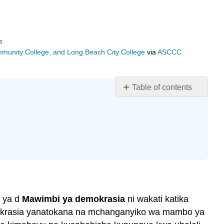
s
ommunity College, and Long Beach City College
via
ASCCC
Table of contents
Malengo
ya
kujifunza
Utangulizi
Afrika
Kusini
Iraki
i ya d
Mawimbi ya demokrasia
ni wakati katika
emokrasia yanatokana na mchanganyiko wa mambo ya