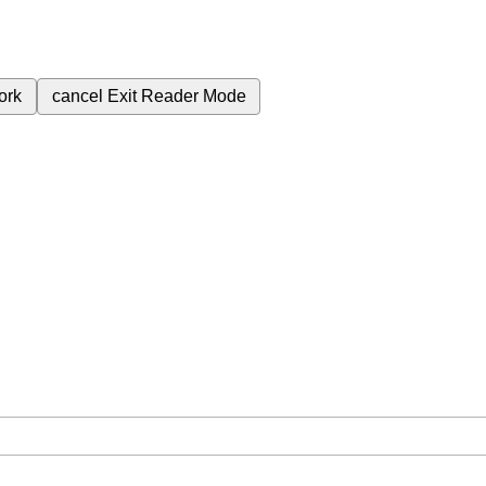
ork
cancel
Exit Reader Mode