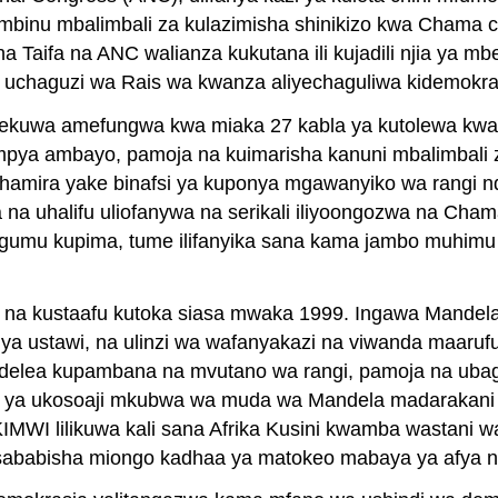
mbinu mbalimbali za kulazimisha shinikizo kwa Chama ch
a Taifa na ANC walianza kukutana ili kujadili njia ya 
, uchaguzi wa Rais wa kwanza aliyechaguliwa kidemokras
kuwa amefungwa kwa miaka 27 kabla ya kutolewa kwa
a mpya ambayo, pamoja na kuimarisha kanuni mbalimbali z
dhamira yake binafsi ya kuponya mgawanyiko wa rangi n
 na uhalifu uliofanywa na serikali iliyoongozwa na Cham
igumu kupima, tume ilifanyika sana kama jambo muhimu
a kustaafu kutoka siasa mwaka 1999. Ingawa Mandela al
o ya ustawi, na ulinzi wa wafanyakazi na viwanda maar
naendelea kupambana na mvutano wa rangi, pamoja na u
 ya ukosoaji mkubwa wa muda wa Mandela madarakani ni
WI lilikuwa kali sana Afrika Kusini kwamba wastani wa
isababisha miongo kadhaa ya matokeo mabaya ya afya nda