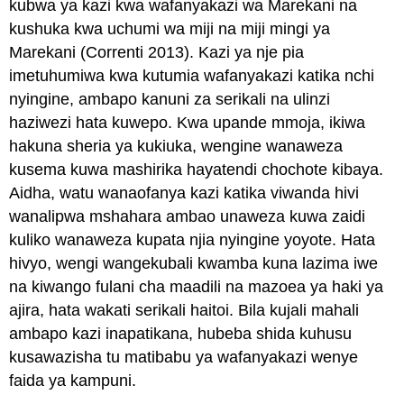
kubwa ya kazi kwa wafanyakazi wa Marekani na
kushuka kwa uchumi wa miji na miji mingi ya
Marekani (Correnti 2013). Kazi ya nje pia
imetuhumiwa kwa kutumia wafanyakazi katika nchi
nyingine, ambapo kanuni za serikali na ulinzi
haziwezi hata kuwepo. Kwa upande mmoja, ikiwa
hakuna sheria ya kukiuka, wengine wanaweza
kusema kuwa mashirika hayatendi chochote kibaya.
Aidha, watu wanaofanya kazi katika viwanda hivi
wanalipwa mshahara ambao unaweza kuwa zaidi
kuliko wanaweza kupata njia nyingine yoyote. Hata
hivyo, wengi wangekubali kwamba kuna lazima iwe
na kiwango fulani cha maadili na mazoea ya haki ya
ajira, hata wakati serikali haitoi. Bila kujali mahali
ambapo kazi inapatikana, hubeba shida kuhusu
kusawazisha tu matibabu ya wafanyakazi wenye
faida ya kampuni.