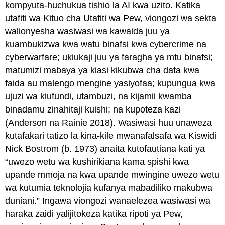
kompyuta-huchukua tishio la AI kwa uzito. Katika
utafiti wa Kituo cha Utafiti wa Pew, viongozi wa sekta
walionyesha wasiwasi wa kawaida juu ya
kuambukizwa kwa watu binafsi kwa cybercrime na
cyberwarfare; ukiukaji juu ya faragha ya mtu binafsi;
matumizi mabaya ya kiasi kikubwa cha data kwa
faida au malengo mengine yasiyofaa; kupungua kwa
ujuzi wa kiufundi, utambuzi, na kijamii kwamba
binadamu zinahitaji kuishi; na kupoteza kazi
(Anderson na Rainie 2018). Wasiwasi huu unaweza
kutafakari tatizo la kina-kile mwanafalsafa wa Kiswidi
Nick Bostrom (b. 1973) anaita kutofautiana kati ya
“uwezo wetu wa kushirikiana kama spishi kwa
upande mmoja na kwa upande mwingine uwezo wetu
wa kutumia teknolojia kufanya mabadiliko makubwa
duniani.” Ingawa viongozi wanaelezea wasiwasi wa
haraka zaidi yalijitokeza katika ripoti ya Pew,