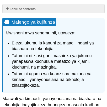
Table of contents
Malengo
ya
Malengo ya kujifunza
kujifunza
Kanuni
Mwishoni mwa sehemu hii, utaweza:
za
Maadili
Eleza jukumu la kanuni za maadili ndani ya
Wajibu
biashara na teknolojia.
wa
Tathmini ni kiasi gani mashirika ya jukumu
Kampuni
yanapaswa kuchukua matatizo ya kijamii,
Maslahi
kiuchumi, na mazingira.
ya
Wanahisa
Tathmini ugumu wa kuanzisha mazoea ya
na
kimaadili yanayohusiana na teknolojia
wadau
zinazojitokeza.
Usalama
na
Dhima
Maswali ya kimaadili yanayohusiana na biashara na
Kazi
teknolojia inayojitokeza huongeza masuala kadhaa,
yenye