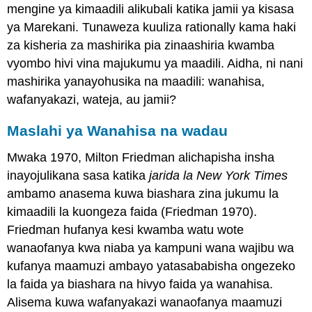
mengine ya kimaadili alikubali katika jamii ya kisasa
ya Marekani. Tunaweza kuuliza rationally kama haki
za kisheria za mashirika pia zinaashiria kwamba
vyombo hivi vina majukumu ya maadili. Aidha, ni nani
mashirika yanayohusika na maadili: wanahisa,
wafanyakazi, wateja, au jamii?
Maslahi ya Wanahisa na wadau
Mwaka 1970, Milton Friedman alichapisha insha
inayojulikana sasa katika
jarida la New York Times
ambamo anasema kuwa biashara zina jukumu la
kimaadili la kuongeza faida (Friedman 1970).
Friedman hufanya kesi kwamba watu wote
wanaofanya kwa niaba ya kampuni wana wajibu wa
kufanya maamuzi ambayo yatasababisha ongezeko
la faida ya biashara na hivyo faida ya wanahisa.
Alisema kuwa wafanyakazi wanaofanya maamuzi