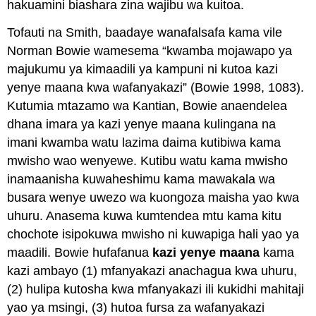
hakuamini biashara zina wajibu wa kuitoa.
Tofauti na Smith, baadaye wanafalsafa kama vile
Norman Bowie wamesema “kwamba mojawapo ya
majukumu ya kimaadili ya kampuni ni kutoa kazi
yenye maana kwa wafanyakazi” (Bowie 1998, 1083).
Kutumia mtazamo wa Kantian, Bowie anaendelea
dhana imara ya kazi yenye maana kulingana na
imani kwamba watu lazima daima kutibiwa kama
mwisho wao wenyewe. Kutibu watu kama mwisho
inamaanisha kuwaheshimu kama mawakala wa
busara wenye uwezo wa kuongoza maisha yao kwa
uhuru. Anasema kuwa kumtendea mtu kama kitu
chochote isipokuwa mwisho ni kuwapiga hali yao ya
maadili. Bowie hufafanua
kazi yenye maana
kama
kazi ambayo (1) mfanyakazi anachagua kwa uhuru,
(2) hulipa kutosha kwa mfanyakazi ili kukidhi mahitaji
yao ya msingi, (3) hutoa fursa za wafanyakazi