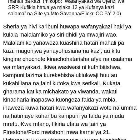
mahali pa kazi. (mikopo: “Wafanyakazi wa Ujenzi wa
SRR Kufikia hatua ya miaka 12 ya Kufanya kazi
salama” na Site ya Mto Savanna/Flickr, CC BY 2.0)
Sheria ya hivi karibuni huwapa wafanyakazi haki ya
kulala malalamiko ya siri dhidi ya mwajiri wao.
Malalamiko yanaweza kuashiria hatari mahali pa
kazi, magonjwa yanayohusiana na kazi, au kitu
kingine chochote kinachohatarisha afya na usalama
wa mfanyakazi. Ikiwa wasiwasi ni kuthibitishwa,
kampuni lazima kurekebisha ukiukwaji huu au
kukabiliana na faini kutoka kwa serikali. Kukata
gharama katika michakato ya viwanda, wakati
kinadharia inapaswa kuongeza faida ya mbia,
inaweza kuwa hatari kwa wafanyakazi wote na umma
na hatimaye kuharibu kampuni ya faida ya muda
mrefu. Kwa mfano, fikiria utata wa tairi ya
Firestone/Ford mwishoni mwa karne ya 21.