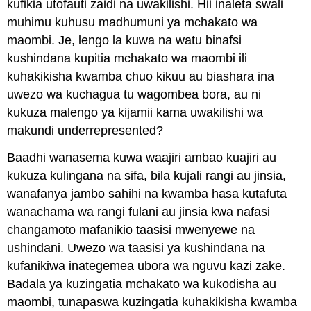
kufikia utofauti zaidi na uwakilishi. Hii inaleta swali
muhimu kuhusu madhumuni ya mchakato wa
maombi. Je, lengo la kuwa na watu binafsi
kushindana kupitia mchakato wa maombi ili
kuhakikisha kwamba chuo kikuu au biashara ina
uwezo wa kuchagua tu wagombea bora, au ni
kukuza malengo ya kijamii kama uwakilishi wa
makundi underrepresented?
Baadhi wanasema kuwa waajiri ambao kuajiri au
kukuza kulingana na sifa, bila kujali rangi au jinsia,
wanafanya jambo sahihi na kwamba hasa kutafuta
wanachama wa rangi fulani au jinsia kwa nafasi
changamoto mafanikio taasisi mwenyewe na
ushindani. Uwezo wa taasisi ya kushindana na
kufanikiwa inategemea ubora wa nguvu kazi zake.
Badala ya kuzingatia mchakato wa kukodisha au
maombi, tunapaswa kuzingatia kuhakikisha kwamba