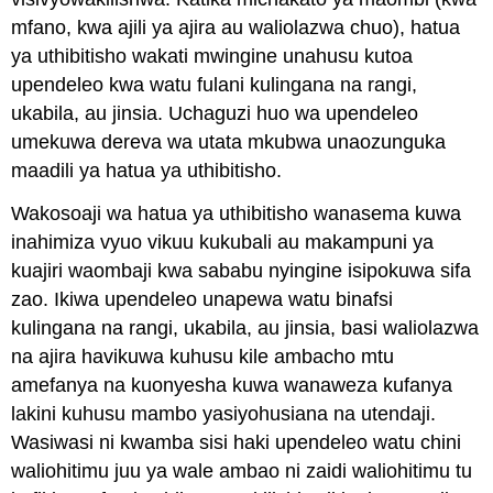
mfano, kwa ajili ya ajira au waliolazwa chuo), hatua
ya uthibitisho wakati mwingine unahusu kutoa
upendeleo kwa watu fulani kulingana na rangi,
ukabila, au jinsia. Uchaguzi huo wa upendeleo
umekuwa dereva wa utata mkubwa unaozunguka
maadili ya hatua ya uthibitisho.
Wakosoaji wa hatua ya uthibitisho wanasema kuwa
inahimiza vyuo vikuu kukubali au makampuni ya
kuajiri waombaji kwa sababu nyingine isipokuwa sifa
zao. Ikiwa upendeleo unapewa watu binafsi
kulingana na rangi, ukabila, au jinsia, basi waliolazwa
na ajira havikuwa kuhusu kile ambacho mtu
amefanya na kuonyesha kuwa wanaweza kufanya
lakini kuhusu mambo yasiyohusiana na utendaji.
Wasiwasi ni kwamba sisi haki upendeleo watu chini
waliohitimu juu ya wale ambao ni zaidi waliohitimu tu