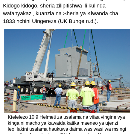
Kidogo kidogo, sheria zilipitishwa ili kulinda
wafanyakazi, kuanzia na Sheria ya Kiwanda cha
1833 nchini Uingereza (UK Bunge n.d.).
Kielelezo 10.9 Helmeti za usalama na vifaa vingine vya
kinga ni macho ya kawaida katika maeneo ya ujenzi
leo, lakini usalama haukuwa daima wasiwasi wa msingi