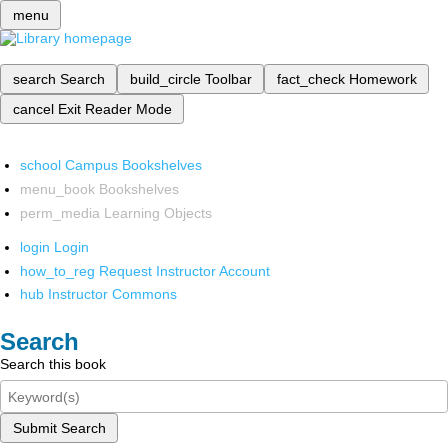
menu
search
Search
build_circle
Toolbar
fact_check
Homework
cancel
Exit Reader Mode
school
Campus Bookshelves
menu_book
Bookshelves
perm_media
Learning Objects
login
Login
how_to_reg
Request Instructor Account
hub
Instructor Commons
Search
Search this book
Submit Search