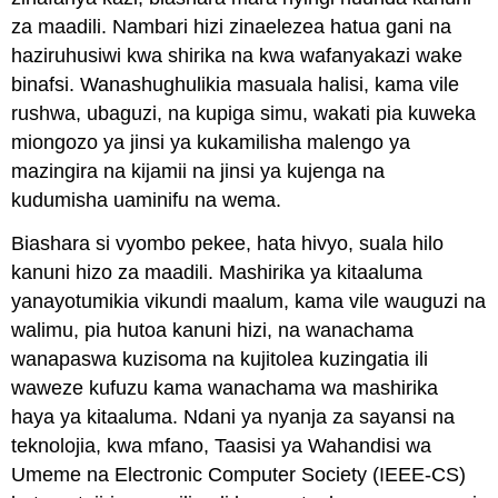
za maadili. Nambari hizi zinaelezea hatua gani na
haziruhusiwi kwa shirika na kwa wafanyakazi wake
binafsi. Wanashughulikia masuala halisi, kama vile
rushwa, ubaguzi, na kupiga simu, wakati pia kuweka
miongozo ya jinsi ya kukamilisha malengo ya
mazingira na kijamii na jinsi ya kujenga na
kudumisha uaminifu na wema.
Biashara si vyombo pekee, hata hivyo, suala hilo
kanuni hizo za maadili. Mashirika ya kitaaluma
yanayotumikia vikundi maalum, kama vile wauguzi na
walimu, pia hutoa kanuni hizi, na wanachama
wanapaswa kuzisoma na kujitolea kuzingatia ili
waweze kufuzu kama wanachama wa mashirika
haya ya kitaaluma. Ndani ya nyanja za sayansi na
teknolojia, kwa mfano, Taasisi ya Wahandisi wa
Umeme na Electronic Computer Society (IEEE-CS)