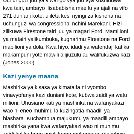
Uchunguzi juu ya viwango vya juu vya kushindwa
kwa tairi, ambayo ilisababisha maelfu ya ajali na vifo
271 duniani kote, ulileta kesi nyingi za kisheria na
uchunguzi wa congressional nchini Marekani. Hizi
zilikuwa Firestone tairi juu ya magari Ford. Mamilioni
ya matairi yalikumbuka, kugharimu Firestone na Ford
mabilioni ya dola. Kwa hiyo, idadi ya watendaji katika
makampuni yote mawili alijiuzulu au walifukuzwa kazi
(Jones 2000).
Kazi yenye maana
Mashirika ya kisasa ya kimataifa ni vyombo
vinavyofanya kazi duniani kote, kubwa zaidi ya watu
milioni. Uhusiano kati ya mashirika na wafanyakazi
wao ni eneo muhimu la kuzingatia maadili ya
biashara. Kuchambua majukumu ya maadili ambayo
mashirika yana kwa wafanyakazi wao ni muhimu