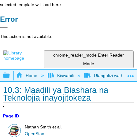
selected template will load here
Error
This action is not available.
chrome_reader_mode
Enter Reader
Mode
Expand/collapse global hierarchy
Home
Kiswahili
Utangulizi wa Falsafa
10.3: Maadili ya Biashara na
Teknolojia inayojitokeza
Page ID
Nathan Smith et al.
OpenStax