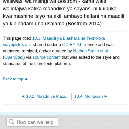
wasiwasi wa msingi wa Bostrom - kama wale
waliotajwa katika maandiko ya sayansi-ni kuibuka
kwa mashine isiyo na akili ambayo haifani na maadili
ya kibinadamu na usalama (Bostrom 2014).
This page titled
10.3: Maadili ya Biashara na Teknolojia
inayojitokeza
is shared under a
CC BY 4.0
license and was
authored, remixed, and/or curated by
Nathan Smith et al.
(
OpenStax
) via
source content
that was edited to the style and
standards of the LibreTexts platform.
Back to top
10.2: Maadili ya Mazingira
10.4: Muhtasari
The LibreTexts libraries are
Powered by NICE CXone Expert
and
are supported by the Department of Education Open Textbook Pilot