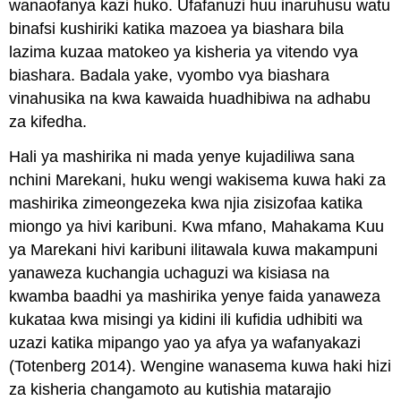
wanaofanya kazi huko. Ufafanuzi huu inaruhusu watu
binafsi kushiriki katika mazoea ya biashara bila
lazima kuzaa matokeo ya kisheria ya vitendo vya
biashara. Badala yake, vyombo vya biashara
vinahusika na kwa kawaida huadhibiwa na adhabu
za kifedha.
Hali ya mashirika ni mada yenye kujadiliwa sana
nchini Marekani, huku wengi wakisema kuwa haki za
mashirika zimeongezeka kwa njia zisizofaa katika
miongo ya hivi karibuni. Kwa mfano, Mahakama Kuu
ya Marekani hivi karibuni ilitawala kuwa makampuni
yanaweza kuchangia uchaguzi wa kisiasa na
kwamba baadhi ya mashirika yenye faida yanaweza
kukataa kwa misingi ya kidini ili kufidia udhibiti wa
uzazi katika mipango yao ya afya ya wafanyakazi
(Totenberg 2014). Wengine wanasema kuwa haki hizi
za kisheria changamoto au kutishia matarajio