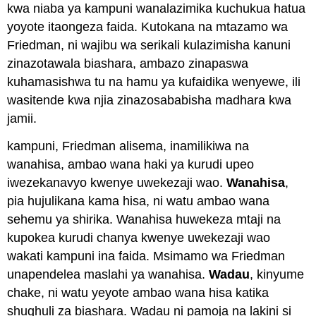
kwa niaba ya kampuni wanalazimika kuchukua hatua
yoyote itaongeza faida. Kutokana na mtazamo wa
Friedman, ni wajibu wa serikali kulazimisha kanuni
zinazotawala biashara, ambazo zinapaswa
kuhamasishwa tu na hamu ya kufaidika wenyewe, ili
wasitende kwa njia zinazosababisha madhara kwa
jamii.
kampuni, Friedman alisema, inamilikiwa na
wanahisa, ambao wana haki ya kurudi upeo
iwezekanavyo kwenye uwekezaji wao.
Wanahisa
,
pia hujulikana kama hisa, ni watu ambao wana
sehemu ya shirika. Wanahisa huwekeza mtaji na
kupokea kurudi chanya kwenye uwekezaji wao
wakati kampuni ina faida. Msimamo wa Friedman
unapendelea maslahi ya wanahisa.
Wadau
, kinyume
chake, ni watu yeyote ambao wana hisa katika
shughuli za biashara. Wadau ni pamoja na lakini si