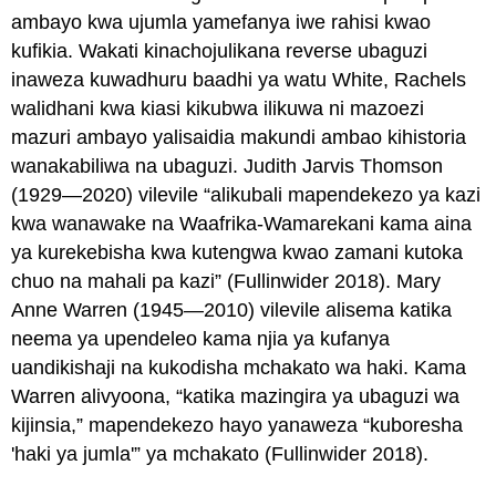
ambayo kwa ujumla yamefanya iwe rahisi kwao
kufikia. Wakati kinachojulikana reverse ubaguzi
inaweza kuwadhuru baadhi ya watu White, Rachels
walidhani kwa kiasi kikubwa ilikuwa ni mazoezi
mazuri ambayo yalisaidia makundi ambao kihistoria
wanakabiliwa na ubaguzi. Judith Jarvis Thomson
(1929—2020) vilevile “alikubali mapendekezo ya kazi
kwa wanawake na Waafrika-Wamarekani kama aina
ya kurekebisha kwa kutengwa kwao zamani kutoka
chuo na mahali pa kazi” (Fullinwider 2018). Mary
Anne Warren (1945—2010) vilevile alisema katika
neema ya upendeleo kama njia ya kufanya
uandikishaji na kukodisha mchakato wa haki. Kama
Warren alivyoona, “katika mazingira ya ubaguzi wa
kijinsia,” mapendekezo hayo yanaweza “kuboresha
'haki ya jumla'” ya mchakato (Fullinwider 2018).