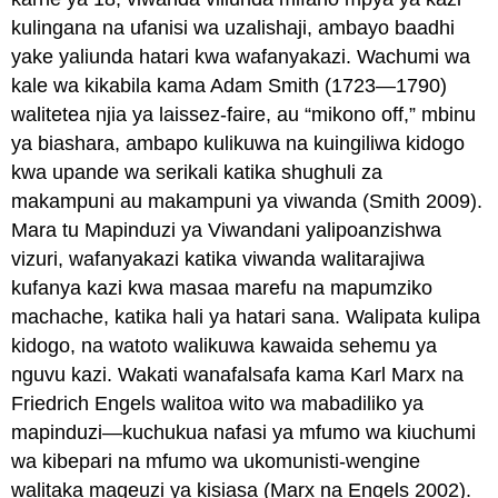
kulingana na ufanisi wa uzalishaji, ambayo baadhi
yake yaliunda hatari kwa wafanyakazi. Wachumi wa
kale wa kikabila kama Adam Smith (1723—1790)
walitetea njia ya laissez-faire, au “mikono off,” mbinu
ya biashara, ambapo kulikuwa na kuingiliwa kidogo
kwa upande wa serikali katika shughuli za
makampuni au makampuni ya viwanda (Smith 2009).
Mara tu Mapinduzi ya Viwandani yalipoanzishwa
vizuri, wafanyakazi katika viwanda walitarajiwa
kufanya kazi kwa masaa marefu na mapumziko
machache, katika hali ya hatari sana. Walipata kulipa
kidogo, na watoto walikuwa kawaida sehemu ya
nguvu kazi. Wakati wanafalsafa kama Karl Marx na
Friedrich Engels walitoa wito wa mabadiliko ya
mapinduzi—kuchukua nafasi ya mfumo wa kiuchumi
wa kibepari na mfumo wa ukomunisti-wengine
walitaka mageuzi ya kisiasa (Marx na Engels 2002).