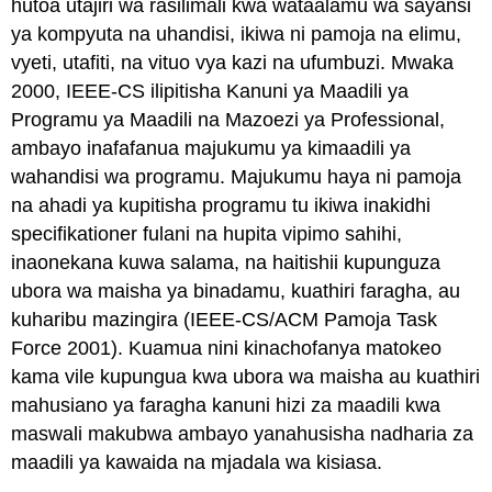
hutoa utajiri wa rasilimali kwa wataalamu wa sayansi
ya kompyuta na uhandisi, ikiwa ni pamoja na elimu,
vyeti, utafiti, na vituo vya kazi na ufumbuzi. Mwaka
2000, IEEE-CS ilipitisha Kanuni ya Maadili ya
Programu ya Maadili na Mazoezi ya Professional,
ambayo inafafanua majukumu ya kimaadili ya
wahandisi wa programu. Majukumu haya ni pamoja
na ahadi ya kupitisha programu tu ikiwa inakidhi
specifikationer fulani na hupita vipimo sahihi,
inaonekana kuwa salama, na haitishii kupunguza
ubora wa maisha ya binadamu, kuathiri faragha, au
kuharibu mazingira (IEEE-CS/ACM Pamoja Task
Force 2001). Kuamua nini kinachofanya matokeo
kama vile kupungua kwa ubora wa maisha au kuathiri
mahusiano ya faragha kanuni hizi za maadili kwa
maswali makubwa ambayo yanahusisha nadharia za
maadili ya kawaida na mjadala wa kisiasa.