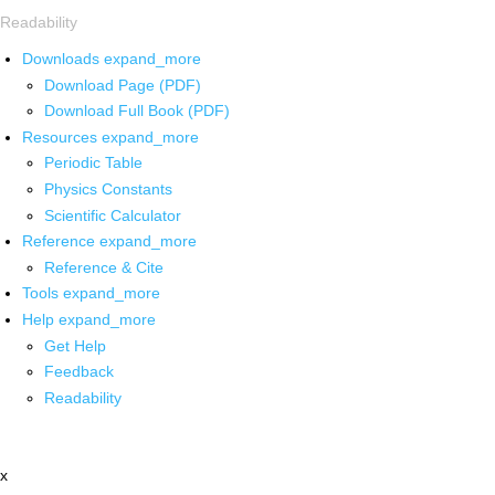
Readability
Downloads
expand_more
Download Page (PDF)
Download Full Book (PDF)
Resources
expand_more
Periodic Table
Physics Constants
Scientific Calculator
Reference
expand_more
Reference & Cite
Tools
expand_more
Help
expand_more
Get Help
Feedback
Readability
x