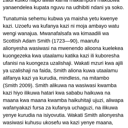
zaidi kuliko hapo awali kama makampuni makubwa
yanaendelea kupata nguvu na udhibiti ndani ya soko.
Tunatumia sehemu kubwa ya maisha yetu kwenye
kazi. Uzoefu wa kufanya kazi ni moja ambayo watu
wengi wanajua. Mwanafalsafa wa kimaadili wa
Scottish Adam Smith (1723—90), maarufu
alionyesha wasiwasi na mwenendo alioona kuelekea
kuongezeka kwa utaalamu katika kazi ili kuboresha
ufanisi na kuongeza uzalishaji. Wakati mzuri kwa ajili
ya uzalishaji na faida, Smith aliona kuwa utaalamu
alifanya kazi ya kurudia, mindless, na mitambo
(Smith 2009). Smith alikuwa na wasiwasi kwamba
kazi hiyo ilikuwa hatari kwa sababu haikuwa na
maana kwa maana kwamba haikuhitaji ujuzi, aliwapa
wafanyakazi fursa za kufanya uchaguzi, na ilikuwa
yenye kurudia na isiyovutia. Wakati Smith alionyesha
wasiwasi kuhusu ukosefu wa kazi yenye maana,