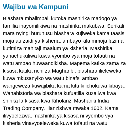
Wajibu wa Kampuni
Biashara mbalimbali kutoka mashirika madogo ya
familia inayomilikiwa na mashirika makubwa. Serikali
mara nyingi huruhusu biashara kujiweka kama taasisi
moja au zaidi ya kisheria, ambayo kila mmoja lazima
kutimiza mahitaji maalum ya kisheria. Mashirika
yanachukuliwa kuwa vyombo vya moja tofauti na
watu ambao huwaandikisha. Mapema katika zama za
kisasa katika nchi za Magharibi, biashara ilieleweka
kuwa mkusanyiko wa watu binafsi ambao
wangeweza kuwajibika kama kitu kilichokuwa kibaya.
Wanahistoria wa biashara kufuatilia kuzaliwa kwa
shirika la kisasa kwa Kiholanzi Mashariki India
Trading Company, ilianzishwa mwaka 1602. Kama
ilivyoelezwa, mashirika ya kisasa ni vyombo vya
kisheria vinavyoeleweka kuwa tofauti na watu