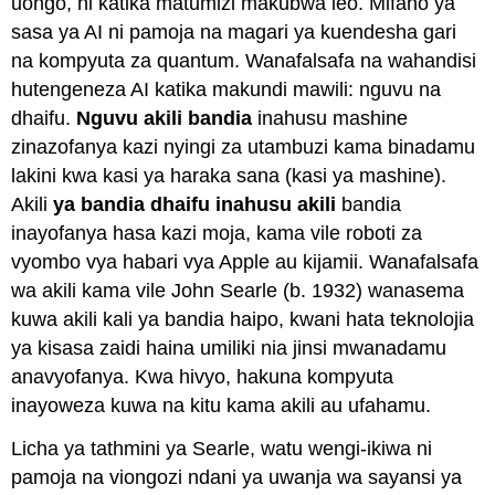
uongo, ni katika matumizi makubwa leo. Mifano ya
sasa ya AI ni pamoja na magari ya kuendesha gari
na kompyuta za quantum. Wanafalsafa na wahandisi
hutengeneza AI katika makundi mawili: nguvu na
dhaifu.
Nguvu akili bandia
inahusu mashine
zinazofanya kazi nyingi za utambuzi kama binadamu
lakini kwa kasi ya haraka sana (kasi ya mashine).
Akili
ya bandia dhaifu inahusu akili
bandia
inayofanya hasa kazi moja, kama vile roboti za
vyombo vya habari vya Apple au kijamii. Wanafalsafa
wa akili kama vile John Searle (b. 1932) wanasema
kuwa akili kali ya bandia haipo, kwani hata teknolojia
ya kisasa zaidi haina umiliki nia jinsi mwanadamu
anavyofanya. Kwa hivyo, hakuna kompyuta
inayoweza kuwa na kitu kama akili au ufahamu.
Licha ya tathmini ya Searle, watu wengi-ikiwa ni
pamoja na viongozi ndani ya uwanja wa sayansi ya