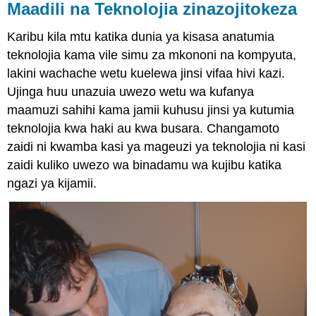
Maadili na Teknolojia zinazojitokeza
Karibu kila mtu katika dunia ya kisasa anatumia
teknolojia kama vile simu za mkononi na kompyuta,
lakini wachache wetu kuelewa jinsi vifaa hivi kazi.
Ujinga huu unazuia uwezo wetu wa kufanya
maamuzi sahihi kama jamii kuhusu jinsi ya kutumia
teknolojia kwa haki au kwa busara. Changamoto
zaidi ni kwamba kasi ya mageuzi ya teknolojia ni kasi
zaidi kuliko uwezo wa binadamu wa kujibu katika
ngazi ya kijamii.