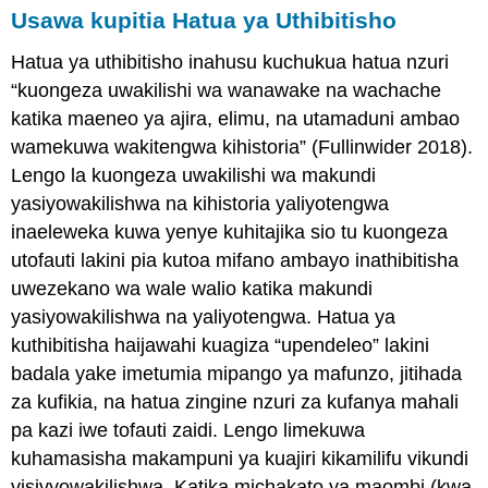
Usawa kupitia Hatua ya Uthibitisho
Hatua ya uthibitisho inahusu kuchukua hatua nzuri
“kuongeza uwakilishi wa wanawake na wachache
katika maeneo ya ajira, elimu, na utamaduni ambao
wamekuwa wakitengwa kihistoria” (Fullinwider 2018).
Lengo la kuongeza uwakilishi wa makundi
yasiyowakilishwa na kihistoria yaliyotengwa
inaeleweka kuwa yenye kuhitajika sio tu kuongeza
utofauti lakini pia kutoa mifano ambayo inathibitisha
uwezekano wa wale walio katika makundi
yasiyowakilishwa na yaliyotengwa. Hatua ya
kuthibitisha haijawahi kuagiza “upendeleo” lakini
badala yake imetumia mipango ya mafunzo, jitihada
za kufikia, na hatua zingine nzuri za kufanya mahali
pa kazi iwe tofauti zaidi. Lengo limekuwa
kuhamasisha makampuni ya kuajiri kikamilifu vikundi
visivyowakilishwa. Katika michakato ya maombi (kwa