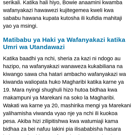
serikali. Katika hali hiyo, Bowie anaamini kwamba
wafanyakazi hawawezi kujitegemea kweli kwa
sababu hawana kupata kutosha ili kufidia mahitaji
yao ya msingi.
Matibabu ya Haki ya Wafanyakazi katika
Umri wa Utandawazi
Katika baadhi ya nchi, sheria za kazi ni ndogo au
hazipo, na wafanyakazi wanaweza kukabiliana na
kiwango sawa cha hatari ambacho wafanyakazi wa
kiwanda waliopata huko Magharibi katika karne ya
19. Mara nyingi shughuli hizo hutoa bidhaa kwa
makampuni ya Marekani na soko la Magharibi.
Wakati wa karne ya 20, mashirika mengi ya Marekani
yalihamisha viwanda vyao nje ya nchi ili kuokoa
pesa. Akiba hizi zilipitishwa kwa watumiaji kama
bidhaa za bei nafuu lakini pia ilisababisha hasara