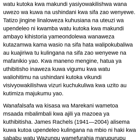
watu kutoka kwa makundi yasiyowakilishwa wana
uwezo wa kuwa na ushindani kwa sifa zao wenyewe.
Tatizo jingine linaloweza kuhusiana na uteuzi wa
upendeleo ni kwamba watu kutoka kwa makundi
ambayo kihistoria yameondolewa wanaweza
kutazamwa kama wasio na sifa hata walipokubaliwa
au kuajiriwa tu kulingana na sifa zao wenyewe na
mafanikio yao. Kwa maneno mengine, hatua ya
uthibitisho inaweza kuwa vigumu kwa watu
waliohitimu na ushindani kutoka vikundi
visivyowakilishwa vizuri kuchukuliwa kwa uzito au
kutimiza majukumu yao.
Wanafalsafa wa kisasa wa Marekani wametoa
msaada mbalimbali kwa ajili ya mazoea ya
kuthibitisha. James Rachels (1941—2004) alisema
kuwa kutoa upendeleo kulingana na mbio ni haki kwa
sababu watu Wazungu wamefurahia marupurupu