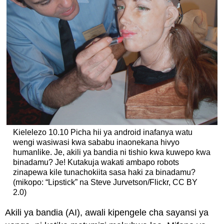
Kielelezo 10.10 Picha hii ya android inafanya watu
wengi wasiwasi kwa sababu inaonekana hivyo
humanlike. Je, akili ya bandia ni tishio kwa kuwepo kwa
binadamu? Je! Kutakuja wakati ambapo robots
zinapewa kile tunachokiita sasa haki za binadamu?
(mikopo: “Lipstick” na Steve Jurvetson/Flickr, CC BY
2.0)
Akili ya bandia (AI), awali kipengele cha sayansi ya