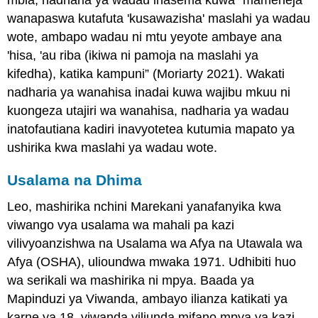
wanapaswa kutafuta 'kusawazisha' maslahi ya wadau
wote, ambapo wadau ni mtu yeyote ambaye ana
'hisa, 'au riba (ikiwa ni pamoja na maslahi ya
kifedha), katika kampuni” (Moriarty 2021). Wakati
nadharia ya wanahisa inadai kuwa wajibu mkuu ni
kuongeza utajiri wa wanahisa, nadharia ya wadau
inatofautiana kadiri inavyotetea kutumia mapato ya
ushirika kwa maslahi ya wadau wote.
Usalama na Dhima
Leo, mashirika nchini Marekani yanafanyika kwa
viwango vya usalama wa mahali pa kazi
vilivyoanzishwa na Usalama wa Afya na Utawala wa
Afya (OSHA), ulioundwa mwaka 1971. Udhibiti huo
wa serikali wa mashirika ni mpya. Baada ya
Mapinduzi ya Viwanda, ambayo ilianza katikati ya
karne ya 18, viwanda viliunda mifano mpya ya kazi