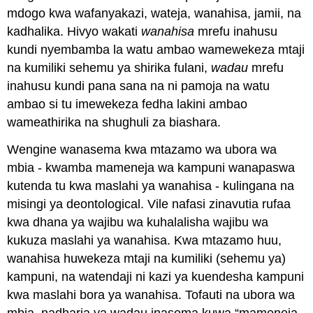
mdogo kwa wafanyakazi, wateja, wanahisa, jamii, na
kadhalika. Hivyo wakati
wanahisa
mrefu inahusu
kundi nyembamba la watu ambao wamewekeza mtaji
na kumiliki sehemu ya shirika fulani,
wadau
mrefu
inahusu kundi pana sana na ni pamoja na watu
ambao si tu imewekeza fedha lakini ambao
wameathirika na shughuli za biashara.
Wengine wanasema kwa mtazamo wa ubora wa
mbia - kwamba mameneja wa kampuni wanapaswa
kutenda tu kwa maslahi ya wanahisa - kulingana na
misingi ya deontological. Vile nafasi zinavutia rufaa
kwa dhana ya wajibu wa kuhalalisha wajibu wa
kukuza maslahi ya wanahisa. Kwa mtazamo huu,
wanahisa huwekeza mtaji na kumiliki (sehemu ya)
kampuni, na watendaji ni kazi ya kuendesha kampuni
kwa maslahi bora ya wanahisa. Tofauti na ubora wa
mbia, nadharia ya wadau inasema kuwa “mameneja