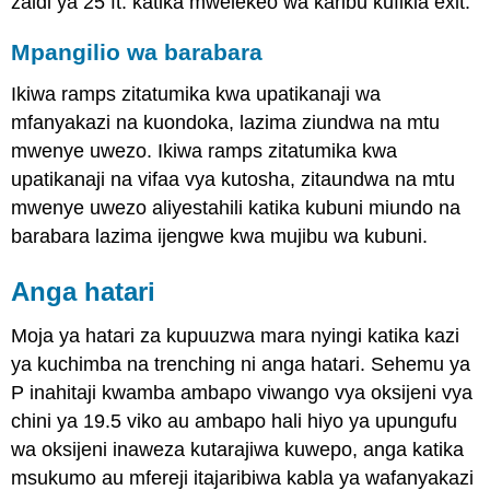
zaidi ya 25 ft. katika mwelekeo wa karibu kufikia exit.
Mpangilio wa barabara
Ikiwa ramps zitatumika kwa upatikanaji wa
mfanyakazi na kuondoka, lazima ziundwa na mtu
mwenye uwezo. Ikiwa ramps zitatumika kwa
upatikanaji na vifaa vya kutosha, zitaundwa na mtu
mwenye uwezo aliyestahili katika kubuni miundo na
barabara lazima ijengwe kwa mujibu wa kubuni.
Anga hatari
Moja ya hatari za kupuuzwa mara nyingi katika kazi
ya kuchimba na trenching ni anga hatari. Sehemu ya
P inahitaji kwamba ambapo viwango vya oksijeni vya
chini ya 19.5 viko au ambapo hali hiyo ya upungufu
wa oksijeni inaweza kutarajiwa kuwepo, anga katika
msukumo au mfereji itajaribiwa kabla ya wafanyakazi