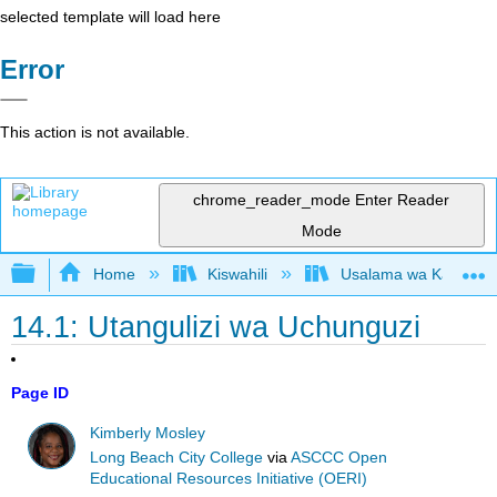
selected template will load here
Error
This action is not available.
chrome_reader_mode
Enter Reader
Mode
Expand/collapse global hierarchy
Home
Kiswahili
Usalama wa Kazi kwa 
14.1: Utangulizi wa Uchunguzi
Page ID
Kimberly Mosley
Long Beach City College
via
ASCCC Open
Educational Resources Initiative (OERI)