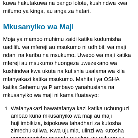
kuwa hakutakuwa na pango lolote, kushindwa kwa
mifumo ya kinga, au anga za hatari.
Mkusanyiko wa Maji
Moja ya mambo muhimu zaidi katika kudumisha
uadilifu wa mfereji au msukumo ni udhibiti wa maji
ndani na karibu na msukumo. Uwepo wa maji katika
mfereji au msukumo huongeza uwezekano wa
kushindwa kwa ukuta na kutishia usalama wa kila
mfanyakazi katika msukumo. Mahitaji ya OSHA
katika Sehemu ya P ambayo yanahusiana na
mkusanyiko wa maji ni kama ifuatavyo:
Wafanyakazi hawatafanya kazi katika uchunguzi
ambao kuna mkusanyiko wa maji au maji
hujilimbikiza, isipokuwa tahadhari za kutosha
zimechukuliwa. Kwa ujumla, ulinzi wa kutosha
ungemaanisha msaada maalum au mifumo ya