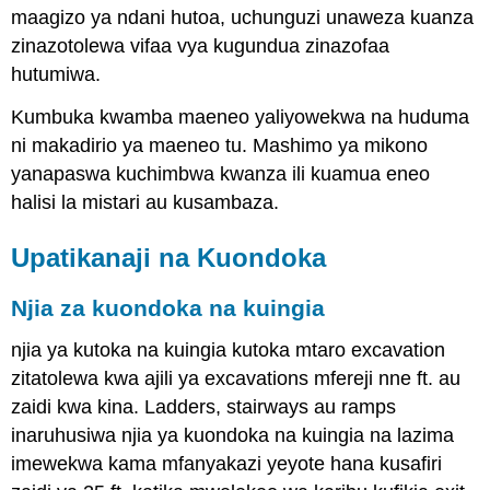
maagizo ya ndani hutoa, uchunguzi unaweza kuanza
zinazotolewa vifaa vya kugundua zinazofaa
hutumiwa.
Kumbuka kwamba maeneo yaliyowekwa na huduma
ni makadirio ya maeneo tu. Mashimo ya mikono
yanapaswa kuchimbwa kwanza ili kuamua eneo
halisi la mistari au kusambaza.
Upatikanaji na Kuondoka
Njia za kuondoka na kuingia
njia ya kutoka na kuingia kutoka mtaro excavation
zitatolewa kwa ajili ya excavations mfereji nne ft. au
zaidi kwa kina. Ladders, stairways au ramps
inaruhusiwa njia ya kuondoka na kuingia na lazima
imewekwa kama mfanyakazi yeyote hana kusafiri