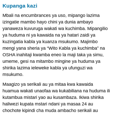
Kupanga kazi
Mbali na encumbrances ya uso, mipango lazima
izingatie mambo hayo chini ya dunia ambayo
yanaweza kuvuruga wakati wa kuchimba. Mipangilio
ya huduma ni ya kawaida na ya hatari zaidi ya
kuzingatia kabla ya kuanza msukumo. Majimbo
mengi yana sheria ya “Wito Kabla ya kuchimba” na
OSHA inahitaji kwamba eneo la maji taka ya simu,
umeme, gesi na mitambo mingine ya huduma ya
shirika lazima ieleweke kabla ya ufunguzi wa
msukumo.
Maagizo ya serikali au ya mitaa kwa kawaida
huamua wakati unaofaa wa kukabiliana na huduma ili
kutambua mistari yao au kusambaza. Ikiwa shirika
haliwezi kupata mstari ndani ya masaa 24 au
chochote kipindi cha muda ambacho serikali au