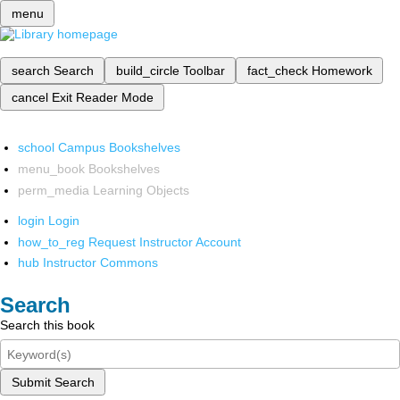
menu
search
Search
build_circle
Toolbar
fact_check
Homework
cancel
Exit Reader Mode
school
Campus Bookshelves
menu_book
Bookshelves
perm_media
Learning Objects
login
Login
how_to_reg
Request Instructor Account
hub
Instructor Commons
Search
Search this book
Submit Search