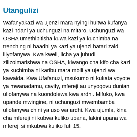
Utangulizi
Wafanyakazi wa ujenzi mara nyingi huitwa kufanya
kazi ndani ya uchunguzi na mitaro. Uchunguzi wa
OSHA umethibitisha kuwa kazi ya kuchimba na
trenching ni baadhi ya kazi ya ujenzi hatari zaidi
iliyofanywa. Kwa kweli, licha ya juhudi
zilizoimarishwa na OSHA, kiwango cha kifo cha kazi
ya kuchimba ni karibu mara mbili ya ujenzi wa
kawaida. Kwa Ufafanuzi, msukumo ni kukata yoyote
ya mwanadamu, cavity, mfereji au unyogovu duniani
uliofanywa na kuondolewa kwa ardhi. Mifuko, kwa
upande mwingine, ni uchunguzi mwembamba
uliofanywa chini ya uso wa ardhi. Kwa ujumla, kina
cha mfereji ni kubwa kuliko upana, lakini upana wa
mfereji si mkubwa kuliko futi 15.