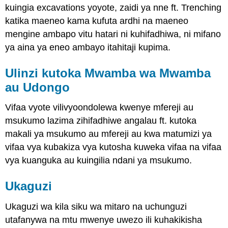
kuingia excavations yoyote, zaidi ya nne ft. Trenching
katika maeneo kama kufuta ardhi na maeneo
mengine ambapo vitu hatari ni kuhifadhiwa, ni mifano
ya aina ya eneo ambayo itahitaji kupima.
Ulinzi kutoka Mwamba wa Mwamba
au Udongo
Vifaa vyote vilivyoondolewa kwenye mfereji au
msukumo lazima zihifadhiwe angalau ft. kutoka
makali ya msukumo au mfereji au kwa matumizi ya
vifaa vya kubakiza vya kutosha kuweka vifaa na vifaa
vya kuanguka au kuingilia ndani ya msukumo.
Ukaguzi
Ukaguzi wa kila siku wa mitaro na uchunguzi
utafanywa na mtu mwenye uwezo ili kuhakikisha