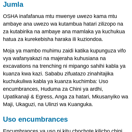
Jumla
OSHA inafafanua mtu mwenye uwezo kama mtu
ambaye ana uwezo wa kutambua hatari zilizopo na
za kutabirika na ambaye ana mamlaka ya kuchukua
hatua za kurekebisha haraka ili kuziondoa.
Moja ya mambo muhimu zaidi katika kupunguza vifo
vya wafanyakazi na majeraha kuhusiana na
excavations na trenching ni mipango sahihi kabla ya
kuanza kwa kazi. Sababu zifuatazo zinahitajika
kuchukuliwa kabla ya kuanza kuchimba: Uso
encumbrances, Huduma za Chini ya ardhi,
Upatikanaji & Egress, Anga za hatari, Mkusanyiko wa
Maji, Ukaguzi, na Ulinzi wa Kuanguka.
Uso encumbrances
Encumbrances ya uso ni kitu chochote kilicho chini