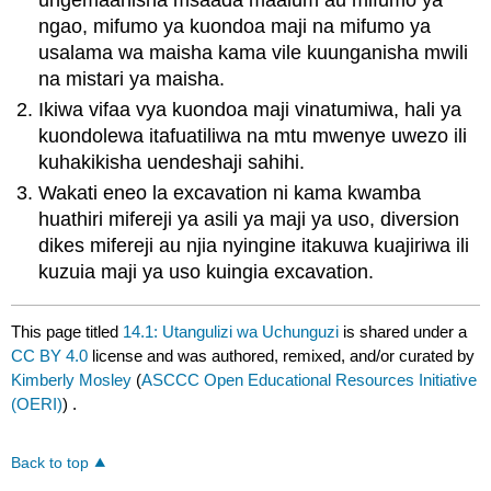
ngao, mifumo ya kuondoa maji na mifumo ya
usalama wa maisha kama vile kuunganisha mwili
na mistari ya maisha.
Ikiwa vifaa vya kuondoa maji vinatumiwa, hali ya
kuondolewa itafuatiliwa na mtu mwenye uwezo ili
kuhakikisha uendeshaji sahihi.
Wakati eneo la excavation ni kama kwamba
huathiri mifereji ya asili ya maji ya uso, diversion
dikes mifereji au njia nyingine itakuwa kuajiriwa ili
kuzuia maji ya uso kuingia excavation.
This page titled
14.1: Utangulizi wa Uchunguzi
is shared under a
CC BY 4.0
license and was authored, remixed, and/or curated by
Kimberly Mosley
(
ASCCC Open Educational Resources Initiative
(OERI)
) .
Back to top