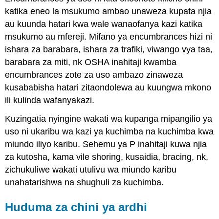
katika eneo la msukumo ambao unaweza kupata njia
au kuunda hatari kwa wale wanaofanya kazi katika
msukumo au mfereji. Mifano ya encumbrances hizi ni
ishara za barabara, ishara za trafiki, viwango vya taa,
barabara za miti, nk OSHA inahitaji kwamba
encumbrances zote za uso ambazo zinaweza
kusababisha hatari zitaondolewa au kuungwa mkono
ili kulinda wafanyakazi.
Kuzingatia nyingine wakati wa kupanga mipangilio ya
uso ni ukaribu wa kazi ya kuchimba na kuchimba kwa
miundo iliyo karibu. Sehemu ya P inahitaji kuwa njia
za kutosha, kama vile shoring, kusaidia, bracing, nk,
zichukuliwe wakati utulivu wa miundo karibu
unahatarishwa na shughuli za kuchimba.
Huduma za chini ya ardhi