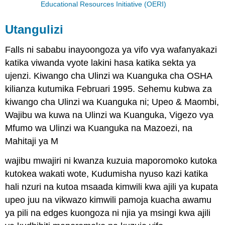
Educational Resources Initiative (OERI)
Utangulizi
Falls ni sababu inayoongoza ya vifo vya wafanyakazi
katika viwanda vyote lakini hasa katika sekta ya
ujenzi. Kiwango cha Ulinzi wa Kuanguka cha OSHA
kilianza kutumika Februari 1995. Sehemu kubwa za
kiwango cha Ulinzi wa Kuanguka ni; Upeo & Maombi,
Wajibu wa kuwa na Ulinzi wa Kuanguka, Vigezo vya
Mfumo wa Ulinzi wa Kuanguka na Mazoezi, na
Mahitaji ya M
wajibu mwajiri ni kwanza kuzuia maporomoko kutoka
kutokea wakati wote, Kudumisha nyuso kazi katika
hali nzuri na kutoa msaada kimwili kwa ajili ya kupata
upeo juu na vikwazo kimwili pamoja kuacha awamu
ya pili na edges kuongoza ni njia ya msingi kwa ajili