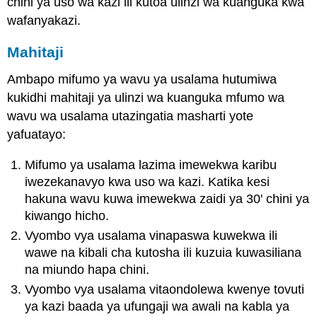
chini ya uso wa kazi ili kutoa ulinzi wa kuanguka kwa
wafanyakazi.
Mahitaji
Ambapo mifumo ya wavu ya usalama hutumiwa
kukidhi mahitaji ya ulinzi wa kuanguka mfumo wa
wavu wa usalama utazingatia masharti yote
yafuatayo:
Mifumo ya usalama lazima imewekwa karibu
iwezekanavyo kwa uso wa kazi. Katika kesi
hakuna wavu kuwa imewekwa zaidi ya 30' chini ya
kiwango hicho.
Vyombo vya usalama vinapaswa kuwekwa ili
wawe na kibali cha kutosha ili kuzuia kuwasiliana
na miundo hapa chini.
Vyombo vya usalama vitaondolewa kwenye tovuti
ya kazi baada ya ufungaji wa awali na kabla ya