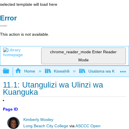
selected template will load here
Error
This action is not available.
chrome_reader_mode
Enter Reader
Mode
Expand/collapse global hierarchy
Home
Kiswahili
Usalama wa Kazi kwa 
11.1: Utangulizi wa Ulinzi wa
Kuanguka
Page ID
Kimberly Mosley
Long Beach City College
via
ASCCC Open