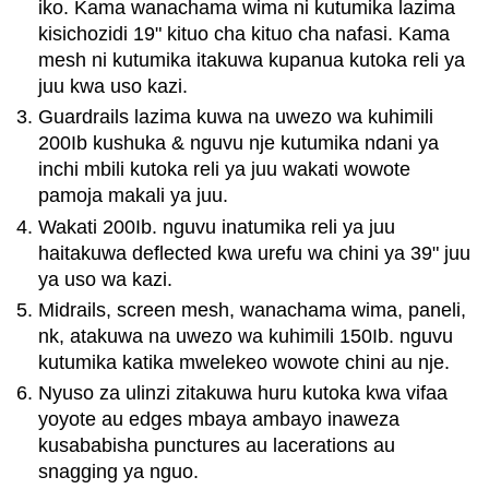
iko. Kama wanachama wima ni kutumika lazima
kisichozidi 19" kituo cha kituo cha nafasi. Kama
mesh ni kutumika itakuwa kupanua kutoka reli ya
juu kwa uso kazi.
Guardrails lazima kuwa na uwezo wa kuhimili
200Ib kushuka & nguvu nje kutumika ndani ya
inchi mbili kutoka reli ya juu wakati wowote
pamoja makali ya juu.
Wakati 200Ib. nguvu inatumika reli ya juu
haitakuwa deflected kwa urefu wa chini ya 39" juu
ya uso wa kazi.
Midrails, screen mesh, wanachama wima, paneli,
nk, atakuwa na uwezo wa kuhimili 150Ib. nguvu
kutumika katika mwelekeo wowote chini au nje.
Nyuso za ulinzi zitakuwa huru kutoka kwa vifaa
yoyote au edges mbaya ambayo inaweza
kusababisha punctures au lacerations au
snagging ya nguo.