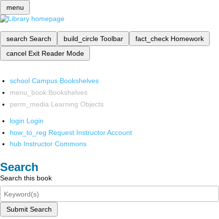
menu
search
Search
build_circle
Toolbar
fact_check
Homework
cancel
Exit Reader Mode
school
Campus Bookshelves
menu_book
Bookshelves
perm_media
Learning Objects
login
Login
how_to_reg
Request Instructor Account
hub
Instructor Commons
Search
Search this book
Submit Search