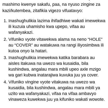
mashimo kwenye sakafu, paa, na nyuso zingine za
kazi/kutembea, zitafikia vigezo vifuatavyo:
Inashughulikia lazima ihifadhiwe wakati imewekwa
ili kuzuia uhamisho kwa upepo, vifaa au
wafanyakazi.
Vifuniko vyote vitawekwa alama na neno “HOLE”
au “COVER” au watakuwa na rangi iliyosimbwa ili
kutoa onyo la hatari.
Inashughulikia imewekwa katika barabara au
aisles itakuwa na uwezo wa kusaidia, bila
kushindwa, angalau mara mbili upeo axle mzigo
wa gari kubwa inatarajiwa kuvuka juu ya cover.
Vifuniko vingine vyote vitakuwa na uwezo wa
kusaidia, bila kushindwa, angalau mara mbili ya
uzito wa wafanyakazi, vifaa na vifaa ambavyo
vinaweza kuwekwa juu ya kifuniko wakati wowote.