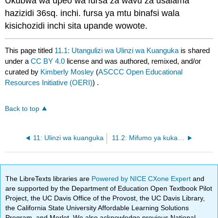
Ukubwa wa upeo wa fursa za wavu za usalama
hazizidi 36sq. inchi. fursa ya mtu binafsi wala
kisichozidi inchi sita upande wowote.
This page titled
11.1: Utangulizi wa Ulinzi wa Kuanguka
is shared
under a
CC BY 4.0
license and was authored, remixed, and/or
curated by
Kimberly Mosley
(
ASCCC Open Educational
Resources Initiative (OERI)
) .
Back to top
11: Ulinzi wa kuanguka
11.2: Mifumo ya kukamatwa kwa kibinafsi
The LibreTexts libraries are
Powered by NICE CXone Expert
and
are supported by the Department of Education Open Textbook Pilot
Project, the UC Davis Office of the Provost, the UC Davis Library,
the California State University Affordable Learning Solutions
Program, and Merlot. We also acknowledge previous National