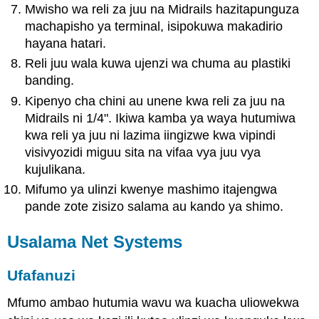
Mwisho wa reli za juu na Midrails hazitapunguza
machapisho ya terminal, isipokuwa makadirio
hayana hatari.
Reli juu wala kuwa ujenzi wa chuma au plastiki
banding.
Kipenyo cha chini au unene kwa reli za juu na
Midrails ni 1/4". Ikiwa kamba ya waya hutumiwa
kwa reli ya juu ni lazima iingizwe kwa vipindi
visivyozidi miguu sita na vifaa vya juu vya
kujulikana.
Mifumo ya ulinzi kwenye mashimo itajengwa
pande zote zisizo salama au kando ya shimo.
Usalama Net Systems
Ufafanuzi
Mfumo ambao hutumia wavu wa kuacha uliowekwa