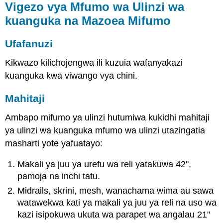
Vigezo vya Mfumo wa Ulinzi wa
kuanguka na Mazoea Mifumo
Ufafanuzi
Kikwazo kilichojengwa ili kuzuia wafanyakazi
kuanguka kwa viwango vya chini.
Mahitaji
Ambapo mifumo ya ulinzi hutumiwa kukidhi mahitaji
ya ulinzi wa kuanguka mfumo wa ulinzi utazingatia
masharti yote yafuatayo:
Makali ya juu ya urefu wa reli yatakuwa 42",
pamoja na inchi tatu.
Midrails, skrini, mesh, wanachama wima au sawa
watawekwa kati ya makali ya juu ya reli na uso wa
kazi isipokuwa ukuta wa parapet wa angalau 21"