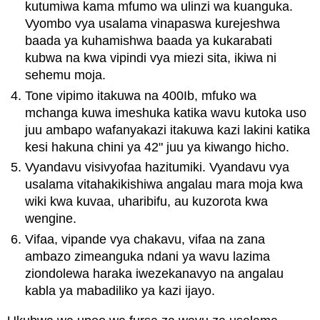
kutumiwa kama mfumo wa ulinzi wa kuanguka.
Vyombo vya usalama vinapaswa kurejeshwa
baada ya kuhamishwa baada ya kukarabati
kubwa na kwa vipindi vya miezi sita, ikiwa ni
sehemu moja.
Tone vipimo itakuwa na 400Ib, mfuko wa
mchanga kuwa imeshuka katika wavu kutoka uso
juu ambapo wafanyakazi itakuwa kazi lakini katika
kesi hakuna chini ya 42" juu ya kiwango hicho.
Vyandavu visivyofaa hazitumiki. Vyandavu vya
usalama vitahakikishiwa angalau mara moja kwa
wiki kwa kuvaa, uharibifu, au kuzorota kwa
wengine.
Vifaa, vipande vya chakavu, vifaa na zana
ambazo zimeanguka ndani ya wavu lazima
ziondolewa haraka iwezekanavyo na angalau
kabla ya mabadiliko ya kazi ijayo.