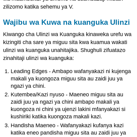
zilizomo katika sehemu ya V.
Wajibu wa Kuwa na kuanguka Ulinzi
Kiwango cha Ulinzi wa Kuanguka kinaweka urefu wa
kizingiti cha sare ya miguu sita kwa kuamua wakati
ulinzi wa kuanguka unahitajika. Shughuli zifuatazo
zinahitaji ulinzi wa kuanguka:
Leading Edges - Ambapo wafanyakazi ni kujenga
makali ya kuongoza miguu sita au zaidi juu ya
ngazi ya chini.
Kutembea/Kazi nyuso - Maeneo miguu sita au
zaidi juu ya ngazi ya chini ambapo makali ya
kuongoza ni chini ya ujenzi lakini mfanyakazi si
kushiriki katika kuongoza makali kazi.
Handisha Maeneo - Wafanyakazi kufanya kazi
katika eneo pandisha miguu sita au zaidi juu ya