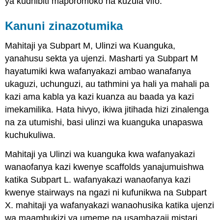
ya kudhibiti maporomoko na kuzuia vifo.
Kanuni zinazotumika
Mahitaji ya Subpart M, Ulinzi wa Kuanguka,
yanahusu sekta ya ujenzi. Masharti ya Subpart M
hayatumiki kwa wafanyakazi ambao wanafanya
ukaguzi, uchunguzi, au tathmini ya hali ya mahali pa
kazi ama kabla ya kazi kuanza au baada ya kazi
imekamilika. Hata hivyo, ikiwa jitihada hizi zinalenga
na za utumishi, basi ulinzi wa kuanguka unapaswa
kuchukuliwa.
Mahitaji ya Ulinzi wa kuanguka kwa wafanyakazi
wanaofanya kazi kwenye scaffolds yanajumuishwa
katika Subpart L. wafanyakazi wanaofanya kazi
kwenye stairways na ngazi ni kufunikwa na Subpart
X. mahitaji ya wafanyakazi wanaohusika katika ujenzi
wa maambukizi ya umeme na usambazaji mistari