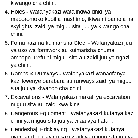
kiwango cha chini.
Holes - Wafanyakazi watalindwa dhidi ya
maporomoko kupitia mashimo, ikiwa ni pamoja na
skylights, zaidi ya miguu sita juu ya kiwango cha
chini.
Fomu kazi na kuimarisha Steel - Wafanyakazi juu
ya uso wa formwork au kuimarisha chuma
ambapo urefu ni miguu sita au zaidi juu ya ngazi
ya chini.
Ramps & Runways - Wafanyakazi wanaofanya
kazi kwenye barabara au runways zaidi ya miguu
sita juu ya kiwango cha chini.
Excavations - Wafanyakazi makali ya excavation
miguu sita au zaidi kwa kina.
Dangerous Equipment - Wafanyakazi kufanya kazi
chini ya miguu sita juu ya vifaa vya hatari.
Uendeshaji Bricklaying - Wafanyakazi kufanya
overhand briclaying kazi zaidi ya miguu sita juu ya