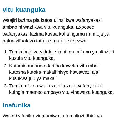
vitu kuanguka
Waajiri lazima pia kutoa ulinzi kwa wafanyakazi
ambao ni wazi kwa vitu kuanguka, Exposed
wafanyakazi lazima kuvaa kofia ngumu na moja ya
hatua zifuatazo tatu lazima kutekelezwa:
Tumia bodi za vidole, skrini, au mifumo ya ulinzi ili
kuzuia vitu kuanguka.
Kutumia muundo dari na kuweka vitu mbali
kutosha kutoka makali hivyo hawawezi ajali
kusukwa juu ya makali.
Tumia mfumo wa kuzuia kuzuia wafanyakazi
kuingia maeneo ambayo vitu vinaweza kuanguka.
Inafunika
Wakati vifuniko vinatumiwa kutoa ulinzi dhidi ya