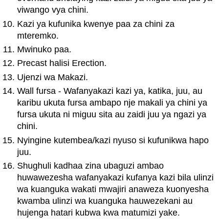
viwango vya chini.
Kazi ya kufunika kwenye paa za chini za
mteremko.
Mwinuko paa.
Precast halisi Erection.
Ujenzi wa Makazi.
Wall fursa - Wafanyakazi kazi ya, katika, juu, au
karibu ukuta fursa ambapo nje makali ya chini ya
fursa ukuta ni miguu sita au zaidi juu ya ngazi ya
chini.
Nyingine kutembea/kazi nyuso si kufunikwa hapo
juu.
Shughuli kadhaa zina ubaguzi ambao
huwawezesha wafanyakazi kufanya kazi bila ulinzi
wa kuanguka wakati mwajiri anaweza kuonyesha
kwamba ulinzi wa kuanguka hauwezekani au
hujenga hatari kubwa kwa matumizi yake.