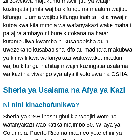
zilizowekwa majukumu mawili juu ya waajiri
kuzingatia jumla wajibu kifungu na maalum wajibu
kifungu, ujumla wajibu kifungu inahitaji kila mwajiri
kutoa kwa kila mmoja wa wafanyakazi wake mahali
pa ajira ambayo ni bure kutokana na hatari
kutambuliwa kwamba ni kusababisha au ni
uwezekano kusababisha kifo au madhara makubwa
ya kimwili kwa wafanyakazi wake/wake, maalum
wajibu kifungu inahitaji mwajiri kuzingatia usalama
wa kazi na viwango vya afya iliyotolewa na OSHA.
Sheria ya Usalama na Afya ya Kazi
Ni nini kinachofunikwa?
Sheria ya OSH inashughulikia waajiri wote na
wafanyakazi wao katika majimbo 50, Wilaya ya
Columbia, Puerto Rico na maeneo yote chini ya