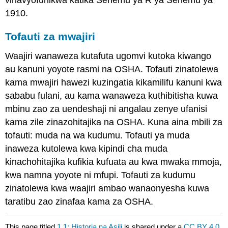
vinavyofunikwa katika Sehemu ya R ya Sehemu ya
1910.
Tofauti za mwajiri
Waajiri wanaweza kutafuta ugomvi kutoka kiwango
au kanuni yoyote rasmi na OSHA. Tofauti zinatolewa
kama mwajiri hawezi kuzingatia kikamilifu kanuni kwa
sababu fulani, au kama wanaweza kuthibitisha kuwa
mbinu zao za uendeshaji ni angalau zenye ufanisi
kama zile zinazohitajika na OSHA. Kuna aina mbili za
tofauti: muda na wa kudumu. Tofauti ya muda
inaweza kutolewa kwa kipindi cha muda
kinachohitajika kufikia kufuata au kwa mwaka mmoja,
kwa namna yoyote ni mfupi. Tofauti za kudumu
zinatolewa kwa waajiri ambao wanaonyesha kuwa
taratibu zao zinafaa kama za OSHA.
This page titled
1.1: Historia na Asili
is shared under a
CC BY 4.0