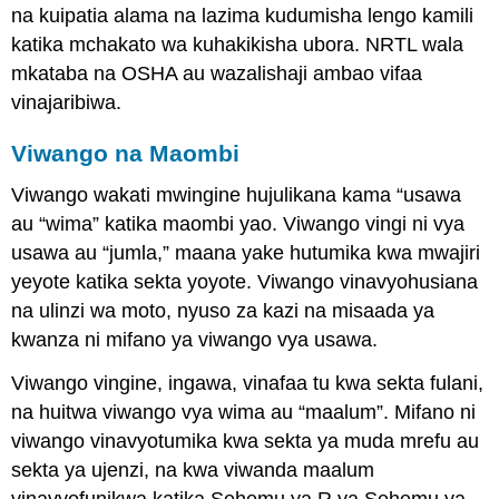
na kuipatia alama na lazima kudumisha lengo kamili
katika mchakato wa kuhakikisha ubora. NRTL wala
mkataba na OSHA au wazalishaji ambao vifaa
vinajaribiwa.
Viwango na Maombi
Viwango wakati mwingine hujulikana kama “usawa
au “wima” katika maombi yao. Viwango vingi ni vya
usawa au “jumla,” maana yake hutumika kwa mwajiri
yeyote katika sekta yoyote. Viwango vinavyohusiana
na ulinzi wa moto, nyuso za kazi na misaada ya
kwanza ni mifano ya viwango vya usawa.
Viwango vingine, ingawa, vinafaa tu kwa sekta fulani,
na huitwa viwango vya wima au “maalum”. Mifano ni
viwango vinavyotumika kwa sekta ya muda mrefu au
sekta ya ujenzi, na kwa viwanda maalum