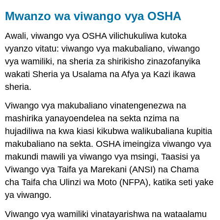
Mwanzo wa viwango vya OSHA
Awali, viwango vya OSHA vilichukuliwa kutoka
vyanzo vitatu: viwango vya makubaliano, viwango
vya wamiliki, na sheria za shirikisho zinazofanyika
wakati Sheria ya Usalama na Afya ya Kazi ikawa
sheria.
Viwango vya makubaliano vinatengenezwa na
mashirika yanayoendelea na sekta nzima na
hujadiliwa na kwa kiasi kikubwa walikubaliana kupitia
makubaliano na sekta. OSHA imeingiza viwango vya
makundi mawili ya viwango vya msingi, Taasisi ya
Viwango vya Taifa ya Marekani (ANSI) na Chama
cha Taifa cha Ulinzi wa Moto (NFPA), katika seti yake
ya viwango.
Viwango vya wamiliki vinatayarishwa na wataalamu