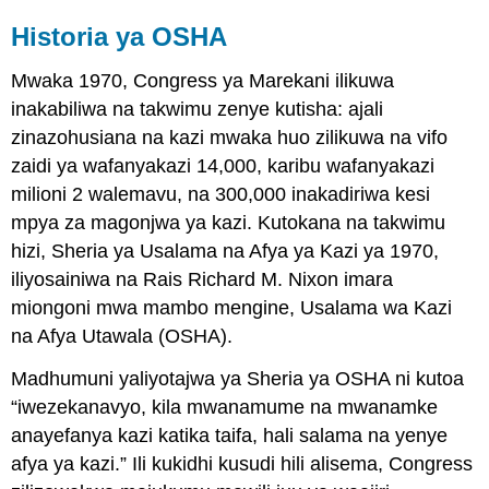
Historia ya OSHA
Mwaka 1970, Congress ya Marekani ilikuwa
inakabiliwa na takwimu zenye kutisha: ajali
zinazohusiana na kazi mwaka huo zilikuwa na vifo
zaidi ya wafanyakazi 14,000, karibu wafanyakazi
milioni 2 walemavu, na 300,000 inakadiriwa kesi
mpya za magonjwa ya kazi. Kutokana na takwimu
hizi, Sheria ya Usalama na Afya ya Kazi ya 1970,
iliyosainiwa na Rais Richard M. Nixon imara
miongoni mwa mambo mengine, Usalama wa Kazi
na Afya Utawala (OSHA).
Madhumuni yaliyotajwa ya Sheria ya OSHA ni kutoa
“iwezekanavyo, kila mwanamume na mwanamke
anayefanya kazi katika taifa, hali salama na yenye
afya ya kazi.” Ili kukidhi kusudi hili alisema, Congress