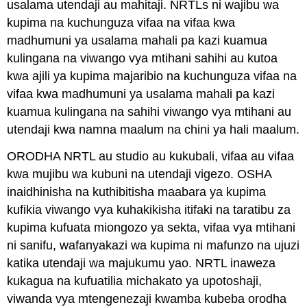
usalama utendaji au mahitaji. NRTLs ni wajibu wa
kupima na kuchunguza vifaa na vifaa kwa
madhumuni ya usalama mahali pa kazi kuamua
kulingana na viwango vya mtihani sahihi au kutoa
kwa ajili ya kupima majaribio na kuchunguza vifaa na
vifaa kwa madhumuni ya usalama mahali pa kazi
kuamua kulingana na sahihi viwango vya mtihani au
utendaji kwa namna maalum na chini ya hali maalum.
ORODHA NRTL au studio au kukubali, vifaa au vifaa
kwa mujibu wa kubuni na utendaji vigezo. OSHA
inaidhinisha na kuthibitisha maabara ya kupima
kufikia viwango vya kuhakikisha itifaki na taratibu za
kupima kufuata miongozo ya sekta, vifaa vya mtihani
ni sanifu, wafanyakazi wa kupima ni mafunzo na ujuzi
katika utendaji wa majukumu yao. NRTL inaweza
kukagua na kufuatilia michakato ya upotoshaji,
viwanda vya mtengenezaji kwamba kubeba orodha