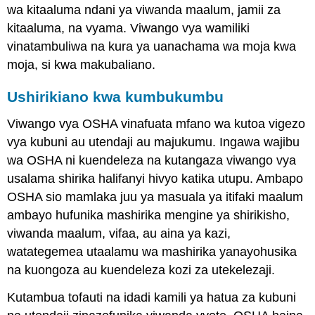
wa kitaaluma ndani ya viwanda maalum, jamii za
kitaaluma, na vyama. Viwango vya wamiliki
vinatambuliwa na kura ya uanachama wa moja kwa
moja, si kwa makubaliano.
Ushirikiano kwa kumbukumbu
Viwango vya OSHA vinafuata mfano wa kutoa vigezo
vya kubuni au utendaji au majukumu. Ingawa wajibu
wa OSHA ni kuendeleza na kutangaza viwango vya
usalama shirika halifanyi hivyo katika utupu. Ambapo
OSHA sio mamlaka juu ya masuala ya itifaki maalum
ambayo hufunika mashirika mengine ya shirikisho,
viwanda maalum, vifaa, au aina ya kazi,
watategemea utaalamu wa mashirika yanayohusika
na kuongoza au kuendeleza kozi za utekelezaji.
Kutambua tofauti na idadi kamili ya hatua za kubuni