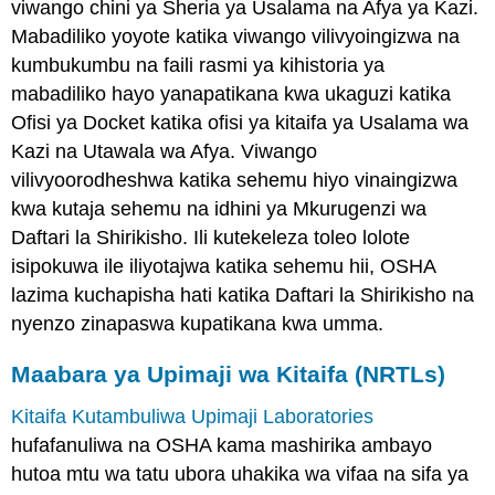
viwango chini ya Sheria ya Usalama na Afya ya Kazi.
Mabadiliko yoyote katika viwango vilivyoingizwa na
kumbukumbu na faili rasmi ya kihistoria ya
mabadiliko hayo yanapatikana kwa ukaguzi katika
Ofisi ya Docket katika ofisi ya kitaifa ya Usalama wa
Kazi na Utawala wa Afya. Viwango
vilivyoorodheshwa katika sehemu hiyo vinaingizwa
kwa kutaja sehemu na idhini ya Mkurugenzi wa
Daftari la Shirikisho. Ili kutekeleza toleo lolote
isipokuwa ile iliyotajwa katika sehemu hii, OSHA
lazima kuchapisha hati katika Daftari la Shirikisho na
nyenzo zinapaswa kupatikana kwa umma.
Maabara ya Upimaji wa Kitaifa (NRTLs)
Kitaifa Kutambuliwa Upimaji Laboratories
hufafanuliwa na OSHA kama mashirika ambayo
hutoa mtu wa tatu ubora uhakika wa vifaa na sifa ya