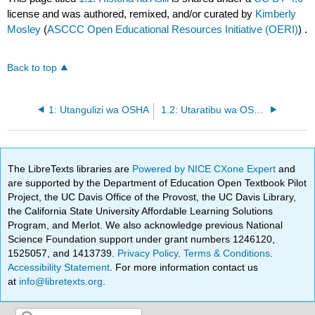
license and was authored, remixed, and/or curated by
Kimberly
Mosley
(
ASCCC Open Educational Resources Initiative (OERI)
) .
Back to top
1: Utangulizi wa OSHA
1.2: Utaratibu wa OSHA
The LibreTexts libraries are
Powered by NICE CXone Expert
and
are supported by the Department of Education Open Textbook Pilot
Project, the UC Davis Office of the Provost, the UC Davis Library,
the California State University Affordable Learning Solutions
Program, and Merlot. We also acknowledge previous National
Science Foundation support under grant numbers 1246120,
1525057, and 1413739.
Privacy Policy
.
Terms & Conditions
.
Accessibility Statement
. For more information contact us
at
info@libretexts.org
.