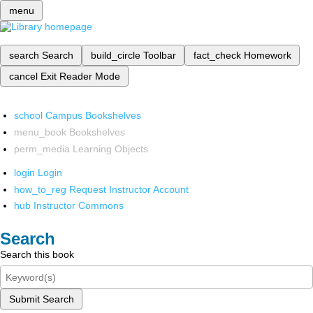
menu
search
Search
build_circle
Toolbar
fact_check
Homework
cancel
Exit Reader Mode
school
Campus Bookshelves
menu_book
Bookshelves
perm_media
Learning Objects
login
Login
how_to_reg
Request Instructor Account
hub
Instructor Commons
Search
Search this book
Submit Search