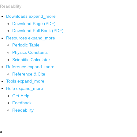
Readability
Downloads
expand_more
Download Page (PDF)
Download Full Book (PDF)
Resources
expand_more
Periodic Table
Physics Constants
Scientific Calculator
Reference
expand_more
Reference & Cite
Tools
expand_more
Help
expand_more
Get Help
Feedback
Readability
x