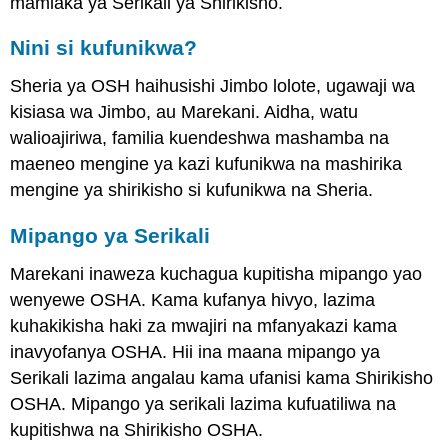
mamlaka ya Serikali ya Shirikisho.
Nini si kufunikwa?
Sheria ya OSH haihusishi Jimbo lolote, ugawaji wa
kisiasa wa Jimbo, au Marekani. Aidha, watu
walioajiriwa, familia kuendeshwa mashamba na
maeneo mengine ya kazi kufunikwa na mashirika
mengine ya shirikisho si kufunikwa na Sheria.
Mipango ya Serikali
Marekani inaweza kuchagua kupitisha mipango yao
wenyewe OSHA. Kama kufanya hivyo, lazima
kuhakikisha haki za mwajiri na mfanyakazi kama
inavyofanya OSHA. Hii ina maana mipango ya
Serikali lazima angalau kama ufanisi kama Shirikisho
OSHA. Mipango ya serikali lazima kufuatiliwa na
kupitishwa na Shirikisho OSHA.