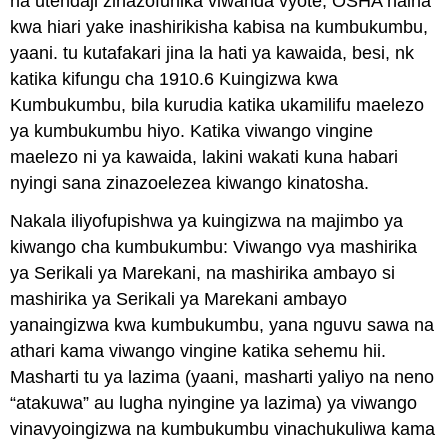
na utendaji zinazofunika viwanda vyote, OSHA haina
kwa hiari yake inashirikisha kabisa na kumbukumbu,
yaani. tu kutafakari jina la hati ya kawaida, besi, nk
katika kifungu cha 1910.6 Kuingizwa kwa
Kumbukumbu, bila kurudia katika ukamilifu maelezo
ya kumbukumbu hiyo. Katika viwango vingine
maelezo ni ya kawaida, lakini wakati kuna habari
nyingi sana zinazoelezea kiwango kinatosha.
Nakala iliyofupishwa ya kuingizwa na majimbo ya
kiwango cha kumbukumbu: Viwango vya mashirika
ya Serikali ya Marekani, na mashirika ambayo si
mashirika ya Serikali ya Marekani ambayo
yanaingizwa kwa kumbukumbu, yana nguvu sawa na
athari kama viwango vingine katika sehemu hii.
Masharti tu ya lazima (yaani, masharti yaliyo na neno
“atakuwa” au lugha nyingine ya lazima) ya viwango
vinavyoingizwa na kumbukumbu vinachukuliwa kama