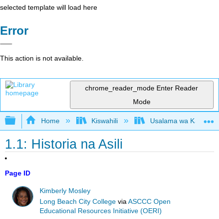
selected template will load here
Error
This action is not available.
chrome_reader_mode
Enter Reader
Mode
Expand/collapse global hierarchy
Home
Kiswahili
Usalama wa Kazi kwa 
1.1: Historia na Asili
Page ID
Kimberly Mosley
Long Beach City College
via
ASCCC Open
Educational Resources Initiative (OERI)