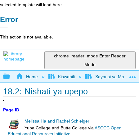
selected template will load here
Error
This action is not available.
chrome_reader_mode
Enter Reader
Mode
Expand/collapse global hierarchy
Home
Kiswahili
Sayansi ya Mazingira 
18.2: Nishati ya upepo
Page ID
Melissa Ha and Rachel Schleiger
Yuba College and Butte College
via
ASCCC Open
Educational Resources Initiative