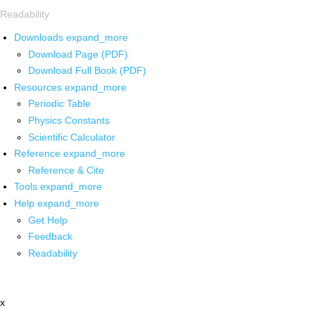
Readability
Downloads
expand_more
Download Page (PDF)
Download Full Book (PDF)
Resources
expand_more
Periodic Table
Physics Constants
Scientific Calculator
Reference
expand_more
Reference & Cite
Tools
expand_more
Help
expand_more
Get Help
Feedback
Readability
x