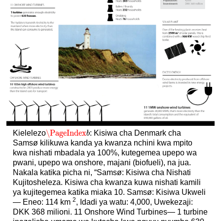
\PageIndex
Kielelezo
: Kisiwa cha Denmark cha
\PageIndex
b
b
Samsø kilikuwa kanda ya kwanza nchini kwa mpito
kwa nishati mbadala ya 100%, kutegemea upepo wa
pwani, upepo wa onshore, majani (biofueli), na jua.
Nakala katika picha ni, “Samsø: Kisiwa cha Nishati
Kujitosheleza. Kisiwa cha kwanza kuwa nishati kamili
ya kujitegemea katika miaka 10. Samsø: Kisiwa Ukweli
2
— Eneo: 114 km
, Idadi ya watu: 4,000, Uwekezaji:
DKK 368 milioni. 11 Onshore Wind Turbines— 1 turbine