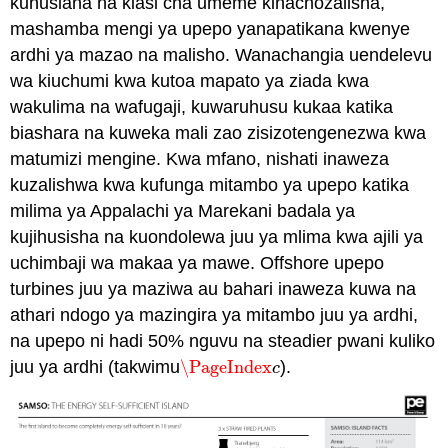
kuhusiana na kiasi cha umeme kinachozalisha,
mashamba mengi ya upepo yanapatikana kwenye
ardhi ya mazao na malisho. Wanachangia uendelevu
wa kiuchumi kwa kutoa mapato ya ziada kwa
wakulima na wafugaji, kuwaruhusu kukaa katika
biashara na kuweka mali zao zisizotengenezwa kwa
matumizi mengine. Kwa mfano, nishati inaweza
kuzalishwa kwa kufunga mitambo ya upepo katika
milima ya Appalachi ya Marekani badala ya
kujihusisha na kuondolewa juu ya mlima kwa ajili ya
uchimbaji wa makaa ya mawe. Offshore upepo
turbines juu ya maziwa au bahari inaweza kuwa na
athari ndogo ya mazingira ya mitambo juu ya ardhi,
na upepo ni hadi 50% nguvu na steadier pwani kuliko
juu ya ardhi (takwimu
\PageIndex
).
\PageIndex
c
c