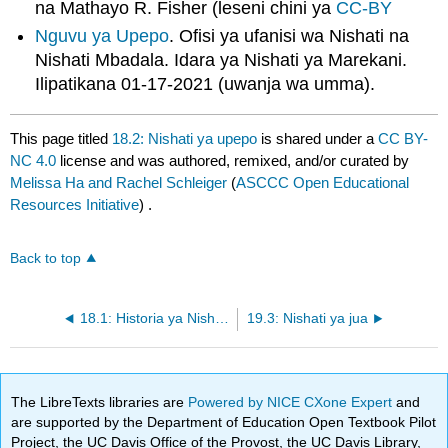
na Mathayo R. Fisher (leseni chini ya
CC-BY
Nguvu ya Upepo
. Ofisi ya ufanisi wa Nishati na
Nishati Mbadala. Idara ya Nishati ya Marekani.
Ilipatikana 01-17-2021 (uwanja wa umma).
This page titled
18.2: Nishati ya upepo
is shared under a
CC BY-
NC 4.0
license and was authored, remixed, and/or curated by
Melissa Ha and Rachel Schleiger
(
ASCCC Open Educational
Resources Initiative
) .
Back to top
18.1: Historia ya Nishati Mbadala na Matumizi
19.3: Nishati ya jua
The LibreTexts libraries are
Powered by NICE CXone Expert
and
are supported by the Department of Education Open Textbook Pilot
Project, the UC Davis Office of the Provost, the UC Davis Library,