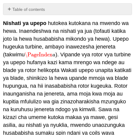
Table of contents
Kipengele
Nishati ya upepo
hutokea kutokana na mwendo wa
cha
Maingiliano
hewa. Inaendeshwa na nishati ya jua (tofauti katika
Faida
joto la hewa husababisha mikondo ya hewa). Upepo
za
hugeuka turbine, ambayo inawezesha jenereta
Nishati
(takwimu
\PageIndex
). Vipande vya rotor vya turbine
\PageIndex
a
a
ya
Upepo
ya upepo hufanya kazi kama mrengo wa ndege au
Hasara
blade ya rotor helikopta Wakati upepo unapita katikati
za
ya blade, shinikizo la hewa upande mmoja wa blade
Nishati
hupungua, na hii inasababisha rotor kugeuka. Rotor
ya
upepo
inaunganisha na jenereta, ama moja kwa moja au
Attribution
kupitia mfululizo wa gia zinazoharakisha mzunguko
na kuruhusu jenereta ndogo ya kimwili. Sawa na
kizazi cha umeme kutoka makaa ya mawe, gesi
asilia, au nishati ya nyuklia, mwendo unaozunguka
husababisha sumaku spin ndani ya coils waya