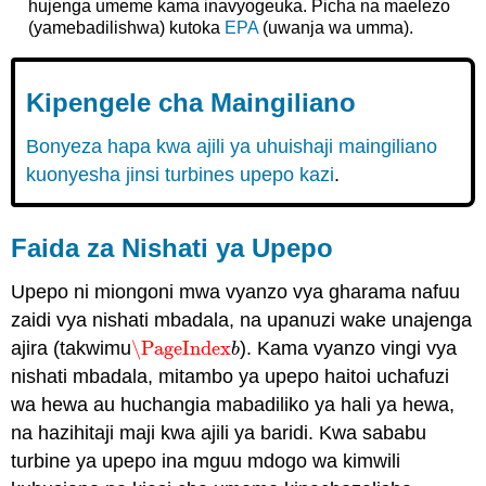
hujenga umeme kama inavyogeuka. Picha na maelezo
(yamebadilishwa) kutoka
EPA
(uwanja wa umma).
Kipengele cha Maingiliano
Bonyeza hapa kwa ajili ya uhuishaji maingiliano
kuonyesha jinsi turbines upepo kazi
.
Faida za Nishati ya Upepo
Upepo ni miongoni mwa vyanzo vya gharama nafuu
zaidi vya nishati mbadala, na upanuzi wake unajenga
ajira (takwimu
\PageIndex
). Kama vyanzo vingi vya
\PageIndex
b
b
nishati mbadala, mitambo ya upepo haitoi uchafuzi
wa hewa au huchangia mabadiliko ya hali ya hewa,
na hazihitaji maji kwa ajili ya baridi. Kwa sababu
turbine ya upepo ina mguu mdogo wa kimwili