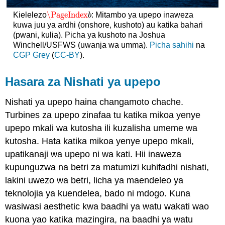
\PageIndex
Kielelezo
: Mitambo ya upepo inaweza
\PageIndex
b
b
kuwa juu ya ardhi (onshore, kushoto) au katika bahari
(pwani, kulia). Picha ya kushoto na Joshua
Winchell/USFWS (uwanja wa umma).
Picha sahihi
na
CGP Grey
(
CC-BY
).
Hasara za Nishati ya upepo
Nishati ya upepo haina changamoto chache.
Turbines za upepo zinafaa tu katika mikoa yenye
upepo mkali wa kutosha ili kuzalisha umeme wa
kutosha. Hata katika mikoa yenye upepo mkali,
upatikanaji wa upepo ni wa kati. Hii inaweza
kupunguzwa na betri za matumizi kuhifadhi nishati,
lakini uwezo wa betri, licha ya maendeleo ya
teknolojia ya kuendelea, bado ni mdogo. Kuna
wasiwasi aesthetic kwa baadhi ya watu wakati wao
kuona yao katika mazingira, na baadhi ya watu