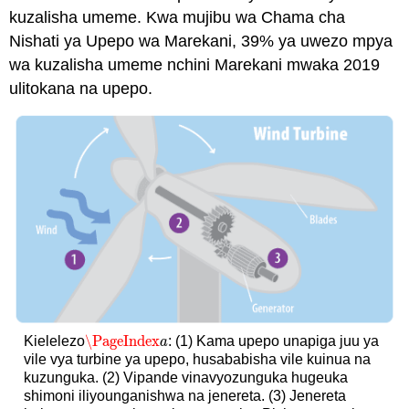
kuzalisha umeme. Kwa mujibu wa Chama cha
Nishati ya Upepo wa Marekani, 39% ya uwezo mpya
wa kuzalisha umeme nchini Marekani mwaka 2019
ulitokana na upepo.
\PageIndex
Kielelezo
: (1) Kama upepo unapiga juu ya
\PageIndex
a
a
vile vya turbine ya upepo, husababisha vile kuinua na
kuzunguka. (2) Vipande vinavyozunguka hugeuka
shimoni iliyounganishwa na jenereta. (3) Jenereta