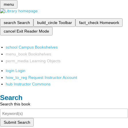
menu
search
Search
build_circle
Toolbar
fact_check
Homework
cancel
Exit Reader Mode
school
Campus Bookshelves
menu_book
Bookshelves
perm_media
Learning Objects
login
Login
how_to_reg
Request Instructor Account
hub
Instructor Commons
Search
Search this book
Submit Search