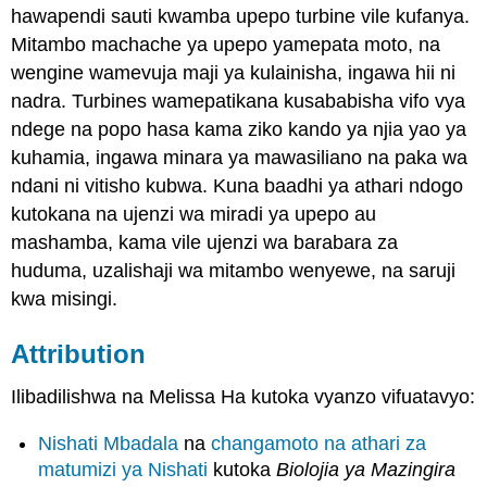
hawapendi sauti kwamba upepo turbine vile kufanya.
Mitambo machache ya upepo yamepata moto, na
wengine wamevuja maji ya kulainisha, ingawa hii ni
nadra. Turbines wamepatikana kusababisha vifo vya
ndege na popo hasa kama ziko kando ya njia yao ya
kuhamia, ingawa minara ya mawasiliano na paka wa
ndani ni vitisho kubwa. Kuna baadhi ya athari ndogo
kutokana na ujenzi wa miradi ya upepo au
mashamba, kama vile ujenzi wa barabara za
huduma, uzalishaji wa mitambo wenyewe, na saruji
kwa misingi.
Attribution
Ilibadilishwa na Melissa Ha kutoka vyanzo vifuatavyo:
Nishati Mbadala
na
changamoto na athari za
matumizi ya Nishati
kutoka
Biolojia ya Mazingira