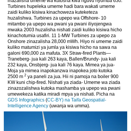
inazalisha umeme wa kutosha kwa nguvu nyumba 630.
Turbines hupeleka umeme hadi bara wakati umeme
zaidi kuliko kisiwa kinachoweza kuteketeza
huzalishwa. Turbines za upepo wa Offshore- 10
mitambo ya upepo wa pwani ya pwani iliyojengwa
mwaka 2003 huzalisha nishati zaidi kuliko kisiwa hicho
kinachotumia usafiri. 11 1-MW Turbines za upepo za
Onshore zinazalisha 28,000 mWh. Hiyo ni umeme zaidi
kuliko matumizi ya jumla ya kisiwa hicho na sawa na
galoni 690,000 za mafuta. 3X Straw-fired Plants—
Traneberg- jua kali 263 kaya, Ballen/Brundy- jua kali
232 kaya, Onsbjerg- jua kali 76 kaya. Mimea ya jua-
Moja ya mimea inapokanzwa inapokea joto kutoka
2
2500 m
ya paneli za jua. Hii ni pamoja na boiler 900
KW kuni chip-fired. Nishati ya ziada- Umeme wa ziada
zinazozalishwa kutoka mashamba ya upepo wa pwani
umewekeza katika miradi mpya ya nishati. Picha na
GDS Infographics
(
CC-BY) na
Taifa Geospatial-
Intelligence Agency
(uwanja wa umma).