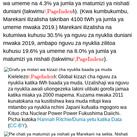
wa umeme na 4.3% ya jumla ya matumizi ya nishati
duniani (takwimu
\PageIndex
). (Kwa kumbukumbu,
\PageIndex
b
b
Marekani ilizalisha takriban 4100 tWh ya jumla ya
umeme mwaka 2019.) Marekani ilizalisha na
kutumiwa kuhusu 30.5% ya nguvu za nyuklia duniani
mwaka 2019, ambapo nguvu za nyuklia zilitoa
kuhusu 19.6% ya umeme na 8.0% ya jumla ya
matumizi ya nishati (takwimu
\PageIndex
).
\PageIndex
c
c
\PageIndex
Kielelezo
: Global kizazi cha nguvu za
\PageIndex
b
b
nyuklia katika tWh baada ya muda. Uzalishaji wa nguvu
za nyuklia awali uliongezeka lakini ulibaki gorofa jamaa
katika miaka ya 2000 mapema. Kuzama mwaka 2011
kunatokana na kusitishwa kwa muda mfupi kwa
mitambo ya nyuklia nchini Japani kufuatia mgogoro wa
Kituo cha Nuclear Power Power Fukushima Daiichi.
Picha kutoka
Hannah Ritchie/Dunia yetu katika Data
(
CC-BY
).