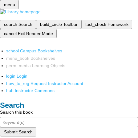
menu
search
Search
build_circle
Toolbar
fact_check
Homework
cancel
Exit Reader Mode
school
Campus Bookshelves
menu_book
Bookshelves
perm_media
Learning Objects
login
Login
how_to_reg
Request Instructor Account
hub
Instructor Commons
Search
Search this book
Submit Search