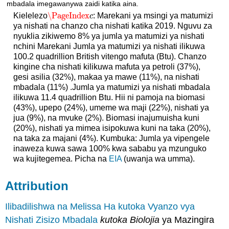
\PageIndex
Kielelezo
: Marekani ya msingi ya matumizi
\PageIndex
c
c
ya nishati na chanzo cha nishati katika 2019. Nguvu za
nyuklia zikiwemo 8% ya jumla ya matumizi ya nishati
nchini Marekani Jumla ya matumizi ya nishati ilikuwa
100.2 quadrillion British vitengo mafuta (Btu). Chanzo
kingine cha nishati kilikuwa mafuta ya petroli (37%),
gesi asilia (32%), makaa ya mawe (11%), na nishati
mbadala (11%) .Jumla ya matumizi ya nishati mbadala
ilikuwa 11.4 quadrillion Btu. Hii ni pamoja na biomasi
(43%), upepo (24%), umeme wa maji (22%), nishati ya
jua (9%), na mvuke (2%). Biomasi inajumuisha kuni
(20%), nishati ya mimea isipokuwa kuni na taka (20%),
na taka za majani (4%). Kumbuka: Jumla ya vipengele
inaweza kuwa sawa 100% kwa sababu ya mzunguko
wa kujitegemea. Picha na
EIA
(uwanja wa umma).
Attribution
Ilibadilishwa na Melissa Ha kutoka
Vyanzo vya
Nishati Zisizo Mbadala
kutoka Biolojia
ya Mazingira