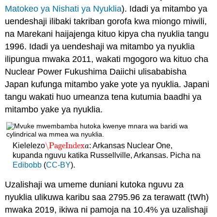
Matokeo ya Nishati ya Nyuklia
). Idadi ya mitambo ya
uendeshaji ilibaki takriban gorofa kwa miongo miwili,
na Marekani haijajenga kituo kipya cha nyuklia tangu
1996. Idadi ya uendeshaji wa mitambo ya nyuklia
ilipungua mwaka 2011, wakati mgogoro wa kituo cha
Nuclear Power Fukushima Daiichi ulisababisha
Japan kufunga mitambo yake yote ya nyuklia. Japani
tangu wakati huo umeanza tena kutumia baadhi ya
mitambo yake ya nyuklia.
\PageIndex
Kielelezo
: Arkansas Nuclear One,
\PageIndex
a
a
kupanda nguvu katika Russellville, Arkansas. Picha na
Edibobb
(
CC-BY
).
Uzalishaji wa umeme duniani kutoka nguvu za
nyuklia ulikuwa karibu saa 2795.96 za terawatt (tWh)
mwaka 2019, ikiwa ni pamoja na 10.4% ya uzalishaji