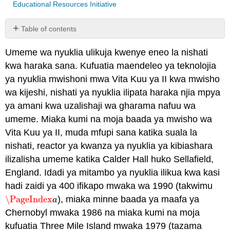
Educational Resources Initiative
Table of contents
Attribution
Umeme wa nyuklia ulikuja kwenye eneo la nishati
kwa haraka sana. Kufuatia maendeleo ya teknolojia
ya nyuklia mwishoni mwa Vita Kuu ya II kwa mwisho
wa kijeshi, nishati ya nyuklia ilipata haraka njia mpya
ya amani kwa uzalishaji wa gharama nafuu wa
umeme. Miaka kumi na moja baada ya mwisho wa
Vita Kuu ya II, muda mfupi sana katika suala la
nishati, reactor ya kwanza ya nyuklia ya kibiashara
ilizalisha umeme katika Calder Hall huko Sellafield,
England. Idadi ya mitambo ya nyuklia ilikua kwa kasi
hadi zaidi ya 400 ifikapo mwaka wa 1990 (takwimu
\PageIndex
), miaka minne baada ya maafa ya
\PageIndex
a
a
Chernobyl mwaka 1986 na miaka kumi na moja
kufuatia Three Mile Island mwaka 1979 (tazama