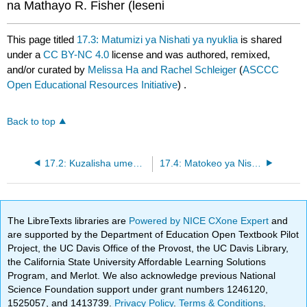
na Mathayo R. Fisher (leseni
This page titled
17.3: Matumizi ya Nishati ya nyuklia
is shared
under a
CC BY-NC 4.0
license and was authored, remixed,
and/or curated by
Melissa Ha and Rachel Schleiger
(
ASCCC
Open Educational Resources Initiative
) .
Back to top
17.2: Kuzalisha umeme na Nishati ya nyuklia
17.4: Matokeo ya Nishati ya nyuklia
The LibreTexts libraries are
Powered by NICE CXone Expert
and
are supported by the Department of Education Open Textbook Pilot
Project, the UC Davis Office of the Provost, the UC Davis Library,
the California State University Affordable Learning Solutions
Program, and Merlot. We also acknowledge previous National
Science Foundation support under grant numbers 1246120,
1525057, and 1413739.
Privacy Policy
.
Terms & Conditions
.