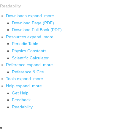
Readability
Downloads
expand_more
Download Page (PDF)
Download Full Book (PDF)
Resources
expand_more
Periodic Table
Physics Constants
Scientific Calculator
Reference
expand_more
Reference & Cite
Tools
expand_more
Help
expand_more
Get Help
Feedback
Readability
x