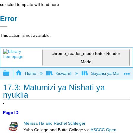
selected template will load here
Error
This action is not available.
chrome_reader_mode
Enter Reader
Mode
Expand/collapse global hierarchy
Home
Kiswahili
Sayansi ya Mazingira 
17.3: Matumizi ya Nishati ya
nyuklia
Page ID
Melissa Ha and Rachel Schleiger
Yuba College and Butte College
via
ASCCC Open