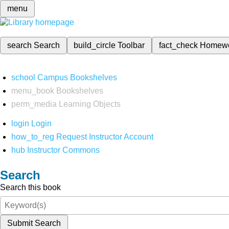
menu
search
Search
build_circle
Toolbar
fact_check
Homew
school
Campus Bookshelves
menu_book
Bookshelves
perm_media
Learning Objects
login
Login
how_to_reg
Request Instructor Account
hub
Instructor Commons
Search
Search this book
Submit Search