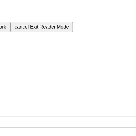
ork
cancel
Exit Reader Mode