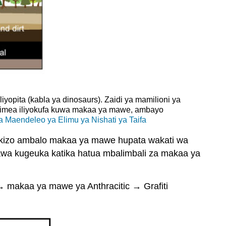
yopita (kabla ya dinosaurs). Zaidi ya mamilioni ya
uza mimea iliyokufa kuwa makaa ya mawe, ambayo
a Maendeleo ya Elimu ya Nishati ya Taifa
inikizo ambalo makaa ya mawe hupata wakati wa
wawa kugeuka katika hatua mbalimbali za makaa ya
makaa ya mawe ya Anthracitic → Grafiti