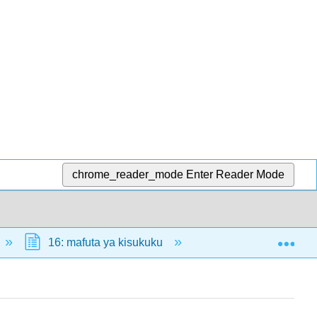
chrome_reader_mode
Enter Reader Mode
Exp
16: mafuta ya kisukuku
16.1: Aina ya mafut