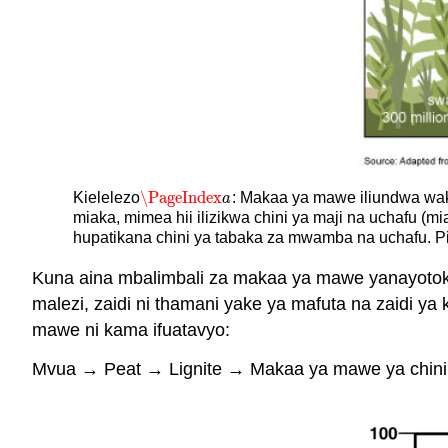
\PageIndex
Kielelezo
: Makaa ya mawe iliundwa waka
\PageIndex
a
a
miaka, mimea hii ilizikwa chini ya maji na uchafu (m
hupatikana chini ya tabaka za mwamba na uchafu. P
Kuna aina mbalimbali za makaa ya mawe yanayoto
malezi, zaidi ni thamani yake ya mafuta na zaidi 
mawe ni kama ifuatavyo:
Mvua → Peat → Lignite → Makaa ya mawe ya chini