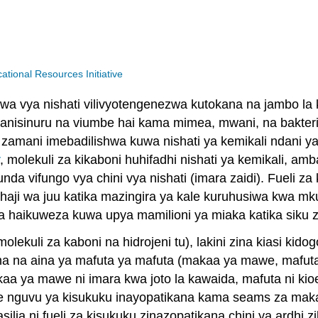
ional Resources Initiative
wa vya nishati vilivyotengenezwa kutokana na jambo la k
ia usanisinuru na viumbe hai kama mimea, mwani, na bakter
 zamani imebadilishwa kuwa nishati ya kemikali ndani ya 
, molekuli za kikaboni huhifadhi nishati ya kemikali, am
kuunda vifungo vya chini vya nishati (imara zaidi). Fueli
ishaji wa juu katika mazingira ya kale kuruhusiwa kwa m
 haikuweza kuwa upya mamilioni ya miaka katika siku z
olekuli za kaboni na hidrojeni tu), lakini zina kiasi kidog
gana na aina ya mafuta ya mafuta (makaa ya mawe, mafuta
kaa ya mawe ni imara kwa joto la kawaida, mafuta ni kioe
ye nguvu ya kisukuku inayopatikana kama seams za ma
lia ni fueli
za kisukuku zinazopatikana chini ya ardhi z