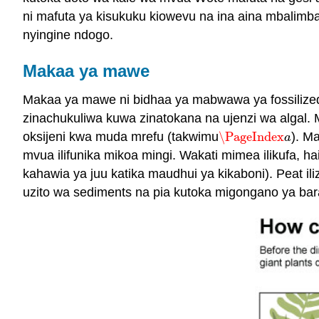
ni mafuta ya kisukuku kiowevu na ina aina mbalimba
nyingine ndogo.
Makaa ya mawe
Makaa ya mawe ni bidhaa ya mabwawa ya fossilize
zinachukuliwa kuwa zinatokana na ujenzi wa algal.
oksijeni kwa muda mrefu (takwimu
\PageIndex
). M
\PageIndex
a
a
mvua ilifunika mikoa mingi. Wakati mimea ilikufa, ha
kahawia ya juu katika maudhui ya kikaboni). Peat il
uzito wa sediments na pia kutoka migongano ya bar