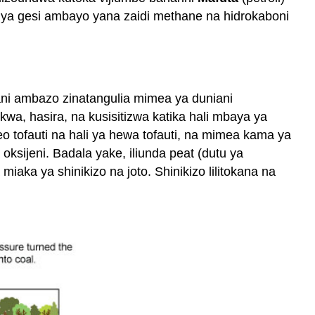
u ya gesi ambayo yana zaidi methane na hidrokaboni
i ambazo zinatangulia mimea ya duniani
a, hasira, na kusisitizwa katika hali mbaya ya
eo tofauti na hali ya hewa tofauti, na mimea kama ya
oksijeni. Badala yake, iliunda peat (dutu ya
aka ya shinikizo na joto. Shinikizo lilitokana na