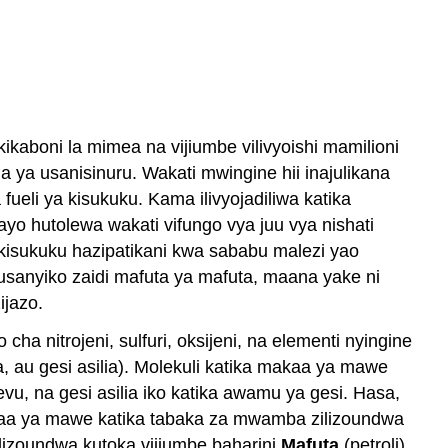
ikaboni la mimea na vijiumbe vilivyoishi mamilioni
ia ya usanisinuru. Wakati mwingine hii inajulikana
fueli ya kisukuku. Kama ilivyojadiliwa katika
bayo hutolewa wakati vifungo vya juu vya nishati
 za kisukuku hazipatikani kwa sababu malezi yao
kusanyiko zaidi mafuta ya mafuta, maana yake ni
ijazo.
o cha nitrojeni, sulfuri, oksijeni, na elementi nyingine
, au gesi asilia). Molekuli katika makaa ya mawe
vu, na gesi asilia iko katika awamu ya gesi. Hasa,
kaa ya mawe katika tabaka za mwamba zilizoundwa
ilizoundwa kutoka vijiumbe baharini
Mafuta
(petroli)