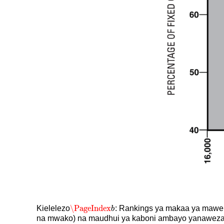
\PageIndex
Kielelezo
: Rankings ya makaa ya mawe h
\PageIndex
b
b
na mwako) na maudhui ya kaboni ambayo yanaweza 