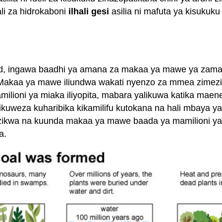
li za hidrokaboni
ilhali gesi
asilia ni mafuta ya kisukuk
d, ingawa baadhi ya amana za makaa ya mawe ya zaman
 Makaa ya mawe iliundwa wakati nyenzo za mmea zimezikw
amilioni ya miaka iliyopita, mabara yalikuwa katika maen
ikuweza kuharibika kikamilifu kutokana na hali mbaya ya 
izikwa na kuunda makaa ya mawe baada ya mamilioni ya mi
a.