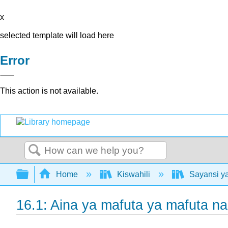
x
selected template will load here
Error
This action is not available.
Search
Expand/collapse global hierarchy
Home
Kiswahili
Sayansi ya
16.1: Aina ya mafuta ya mafuta na