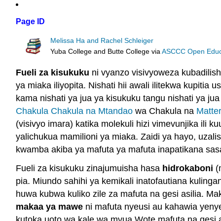
Page ID
Melissa Ha and Rachel Schleiger
Yuba College and Butte College
via
ASCCC Open Educat
Fueli za kisukuku
ni vyanzo visivyoweza kubadilish
ya miaka iliyopita. Nishati hii awali ilitekwa kupit
kama nishati ya jua ya kisukuku tangu nishati ya jua
Chakula Chakula na Mtandao
wa Chakula na
Matter
(visivyo imara) katika molekuli hizi vimevunjika ili 
yalichukua mamilioni ya miaka. Zaidi ya hayo, uzal
kwamba akiba ya mafuta ya mafuta inapatikana sasa
Fueli za kisukuku zinajumuisha hasa
hidrokaboni
(m
pia. Miundo sahihi ya kemikali inatofautiana kulin
huwa kubwa kuliko zile za mafuta na gesi asilia. Ma
makaa ya mawe
ni mafuta nyeusi au kahawia yen
kutoka uoto wa kale wa mvua Wote mafuta na gesi asi