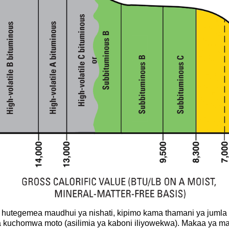
utegemea maudhui ya nishati, kipimo kama thamani ya jumla ya
kuchomwa moto (asilimia ya kaboni iliyowekwa). Makaa ya ma