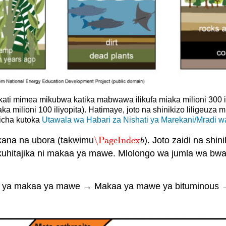
ti mimea mikubwa katika mabwawa ilikufa miaka milioni 300 ili
iaka milioni 100 iliyopita). Hatimaye, joto na shinikizo lilige
icha kutoka
Utawala wa Habari za Nishati ya Marekani/Mradi w
kana na ubora (takwimu
\PageIndex
). Joto zaidi na sh
\PageIndex
b
b
ya kuhitajika ni makaa ya mawe. Mlolongo wa jumla wa b
 ya makaa ya mawe → Makaa ya mawe ya bituminous → 