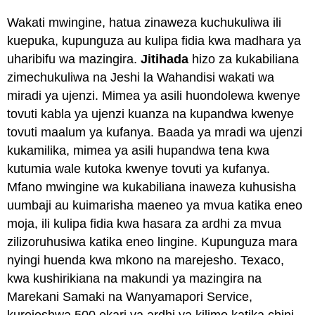
Wakati mwingine, hatua zinaweza kuchukuliwa ili
kuepuka, kupunguza au kulipa fidia kwa madhara ya
uharibifu wa mazingira.
Jitihada
hizo za kukabiliana
zimechukuliwa na Jeshi la Wahandisi wakati wa
miradi ya ujenzi. Mimea ya asili huondolewa kwenye
tovuti kabla ya ujenzi kuanza na kupandwa kwenye
tovuti maalum ya kufanya. Baada ya mradi wa ujenzi
kukamilika, mimea ya asili hupandwa tena kwa
kutumia wale kutoka kwenye tovuti ya kufanya.
Mfano mwingine wa kukabiliana inaweza kuhusisha
uumbaji au kuimarisha maeneo ya mvua katika eneo
moja, ili kulipa fidia kwa hasara za ardhi za mvua
zilizoruhusiwa katika eneo lingine. Kupunguza mara
nyingi huenda kwa mkono na marejesho. Texaco,
kwa kushirikiana na makundi ya mazingira na
Marekani Samaki na Wanyamapori Service,
kurejeshwa 500 ekari ya ardhi ya kilimo katika chini