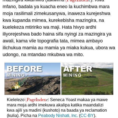
\PageIndex
c
c
mfano, badala ya kuacha eneo la kuchimbwa mara
moja rasilimali zimekusanywa, inaweza kurejeshwa
kwa kupanda mimea, kurekebisha mazingira, na
kuelekeza mtiririko wa maji. Hata hivyo ardhi
iliyorejeshwa bado haina sifa nyingi za mazingira ya
awali, kama vile topografia tata, mimea ambayo
ilichukua mamia au mamia ya miaka kukua, ubora wa
udongo, na mtandao mkubwa wa mito.
\PageIndex
Kielelezo
: Seneca Yoast makaa ya mawe
\PageIndex
c
c
mara moja ardhi imekuwa akalipa katika maandalizi
kwa ajili ya madini (kushoto) na baada ya reclamation
(kulia). Picha na
Peabody Nishati, Inc.
(
CC-BY
).