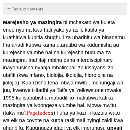
Table of contents
Remediation
Marejesho ya mazingira
ni mchakato wa kuleta
ya
mazingira
eneo nyuma kwa hali yake ya asili, kabla ya
Reclamation
kuathiriwa kupitia shughuli za uharibifu wa binadamu.
na
Ina ahadi kubwa kama utaratibu wa kudumisha au
Kupunguza
kurejesha viumbe hai na kurejesha huduma za
Attributions
mazingira. Inahitaji mbinu pana interdisciplinary
inayohusisha nyanja mbalimbali za kisayansi za
utafiti (kwa mfano, biolojia, ikolojia, hidrolojia na
jiolojia). Kuanzisha tena mbwa mwitu, mchungaji wa
juu, kwenye Hifadhi ya Taifa ya Yellowstone mwaka
1995 kulisababisha mabadiliko makubwa katika
mazingira yaliyoongeza viumbe hai. Mbwa mwitu
(takwimu
\PageIndex
) hufanya kazi ili kuzuia watu
\PageIndex
a
a
wa elk na coyote na kutoa rasilimali nyingi zaidi kwa
uharibifu. Kupunguza idadi ya elk imeruhusu
upyaji