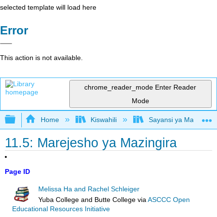
selected template will load here
Error
This action is not available.
chrome_reader_mode
Enter Reader
Mode
Expand/collapse global hierarchy
Home
Kiswahili
Sayansi ya Mazingira 
11.5: Marejesho ya Mazingira
Page ID
Melissa Ha and Rachel Schleiger
Yuba College and Butte College
via
ASCCC Open
Educational Resources Initiative