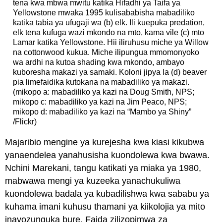
tena kwa mbwa mwitu katika Hifadhi ya Taifa ya
Yellowstone mwaka 1995 kulisababisha mabadiliko
katika tabia ya ufugaji wa (b) elk. Ili kuepuka predation,
elk tena kufuga wazi mkondo na mto, kama vile (c) mto
Lamar katika Yellowstone. Hii iliruhusu miche ya Willow
na cottonwood kukua. Miche ilipungua mmomonyoko
wa ardhi na kutoa shading kwa mkondo, ambayo
kuboresha makazi ya samaki. Koloni jipya la (d) beaver
pia limefaidika kutokana na mabadiliko ya makazi.
(mikopo a: mabadiliko ya kazi na Doug Smith, NPS;
mikopo c: mabadiliko ya kazi na Jim Peaco, NPS;
mikopo d: mabadiliko ya kazi na “Mambo ya Shiny”
/Flickr)
Majaribio mengine ya kurejesha kwa kiasi kikubwa
yanaendelea yanahusisha kuondolewa kwa bwawa.
Nchini Marekani, tangu katikati ya miaka ya 1980,
mabwawa mengi ya kuzeeka yanachukuliwa
kuondolewa badala ya kubadilishwa kwa sababu ya
kuhama imani kuhusu thamani ya kiikolojia ya mito
inayozunguka bure. Faida zilizopimwa za