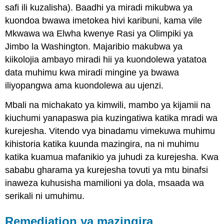
safi ili kuzalisha). Baadhi ya miradi mikubwa ya
kuondoa bwawa imetokea hivi karibuni, kama vile
Mkwawa wa Elwha kwenye Rasi ya Olimpiki ya
Jimbo la Washington. Majaribio makubwa ya
kiikolojia ambayo miradi hii ya kuondolewa yatatoa
data muhimu kwa miradi mingine ya bwawa
iliyopangwa ama kuondolewa au ujenzi.
Mbali na michakato ya kimwili, mambo ya kijamii na
kiuchumi yanapaswa pia kuzingatiwa katika mradi wa
kurejesha. Vitendo vya binadamu vimekuwa muhimu
kihistoria katika kuunda mazingira, na ni muhimu
katika kuamua mafanikio ya juhudi za kurejesha. Kwa
sababu gharama ya kurejesha tovuti ya mtu binafsi
inaweza kuhusisha mamilioni ya dola, msaada wa
serikali ni umuhimu.
Remediation ya mazingira