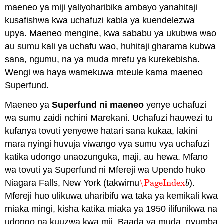
maeneo ya miji yaliyoharibika ambayo yanahitaji
kusafishwa kwa uchafuzi kabla ya kuendelezwa
upya. Maeneo mengine, kwa sababu ya ukubwa wao
au sumu kali ya uchafu wao, huhitaji gharama kubwa
sana, ngumu, na ya muda mrefu ya kurekebisha.
Wengi wa haya wamekuwa mteule kama maeneo
Superfund.
Maeneo ya
Superfund ni maeneo
yenye uchafuzi
wa sumu zaidi nchini Marekani. Uchafuzi hauwezi tu
kufanya tovuti yenyewe hatari sana kukaa, lakini
mara nyingi huvuja viwango vya sumu vya uchafuzi
katika udongo unaozunguka, maji, au hewa. Mfano
wa tovuti ya Superfund ni Mfereji wa Upendo huko
Niagara Falls, New York (takwimu
\PageIndex
).
\PageIndex
b
b
Mfereji huo ulikuwa uharibifu wa taka ya kemikali kwa
miaka mingi, kisha katika miaka ya 1950 ilifunikwa na
udongo na kuuzwa kwa mji. Baada ya muda, nyumba