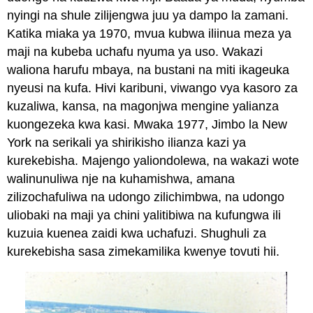
nyingi na shule zilijengwa juu ya dampo la zamani.
Katika miaka ya 1970, mvua kubwa iliinua meza ya
maji na kubeba uchafu nyuma ya uso. Wakazi
waliona harufu mbaya, na bustani na miti ikageuka
nyeusi na kufa. Hivi karibuni, viwango vya kasoro za
kuzaliwa, kansa, na magonjwa mengine yalianza
kuongezeka kwa kasi. Mwaka 1977, Jimbo la New
York na serikali ya shirikisho ilianza kazi ya
kurekebisha. Majengo yaliondolewa, na wakazi wote
walinunuliwa nje na kuhamishwa, amana
zilizochafuliwa na udongo zilichimbwa, na udongo
uliobaki na maji ya chini yalitibiwa na kufungwa ili
kuzuia kuenea zaidi kwa uchafuzi. Shughuli za
kurekebisha sasa zimekamilika kwenye tovuti hii.