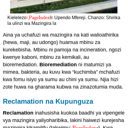
\PageIndex
Kielelezo
: Upendo Mfereji. Chanzo: Shirika
\PageIndex
b
b
la ulinzi wa Mazingira la
Aina ya uchafuzi wa mazingira na kati walioathirika
(hewa, maji, au udongo) huamua mbinu za
kurekebisha. Mbinu ni pamoja na incineration, ngozi
kwenye kaboni, mbinu za kemikali, au
bioremediation.
Bioremediation
ni matumizi ya
mimea, bakteria, au kuvu kwa “kuchimba” mchafuzi
kwa fomu isiyo ya sumu au chini ya sumu. Njia hizi
zote huwa na gharama kubwa na zinazotumia muda.
Reclamation na Kupunguza
Reclamation
inahusisha kuokoa baadhi ya vipengele
vya mazingira yaliyoharibika, lakini haiwezi kurejesha
mazingira kikamilifu (takwimu
\PageIndex
). Kwa