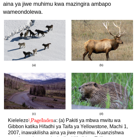
aina ya jiwe muhimu kwa mazingira ambapo
wameondolewa.
\PageIndex
Kielelezo
: (a) Pakiti ya mbwa mwitu wa
\PageIndex
a
a
Gibbon katika Hifadhi ya Taifa ya Yellowstone, Machi 1,
2007, inawakilisha aina ya jiwe muhimu. Kuanzishwa