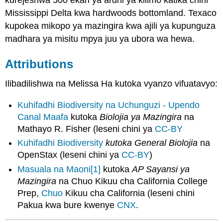
Mississippi Delta kwa hardwoods bottomland. Texaco
kupokea mikopo ya mazingira kwa ajili ya kupunguza
madhara ya misitu mpya juu ya ubora wa hewa.
Attributions
Ilibadilishwa na Melissa Ha kutoka vyanzo vifuatavyo:
Kuhifadhi Biodiversity
na Uchunguzi - Upendo
Canal
Maafa
kutoka
Biolojia ya Mazingira
na
Mathayo R. Fisher (leseni chini ya
CC-BY
Kuhifadhi Biodiversity
kutoka General Biolojia
na
OpenStax (leseni chini ya
CC-BY
)
Masuala na Maoni
[1]
kutoka
AP Sayansi ya
Mazingira
na Chuo Kikuu cha California College
Prep,
Chuo
Kikuu cha California (leseni chini
Pakua kwa bure kwenye
CNX
.