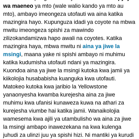
wa maeneo
ya mto (wale walio kando ya mto au
mto), ambayo imeongeza utofauti wa aina katika
mazingira hayo. Kupunguza idadi ya coyote na mbwa
mwitu imeongeza spishi za mawindo
zilizokandamizwa hapo awali na coyotes. Katika
mazingira haya, mbwa mwitu ni
aina ya jiwe la
msingi
, maana yake ni spishi ambayo ni muhimu
katika kudumisha utofauti ndani ya mazingira.
Kuondoa aina ya jiwe la msingi kutoka kwa jamii ya
kiikolojia husababisha kuanguka kwa utofauti.
Matokeo kutoka kwa jaribio la Yellowstone
yanaonyesha kwamba kurejesha aina za jiwe
muhimu kwa ufanisi kunaweza kuwa na athari za
kurejesha viumbe hai katika jamii. Wanaikolojia
wamesema kwa ajili ya utambulisho wa aina za jiwe
la msingi ambapo inawezekana na kwa kulenga
juhudi za ulinzi juu ya spishi hizi. Ni mantiki ya kurudi