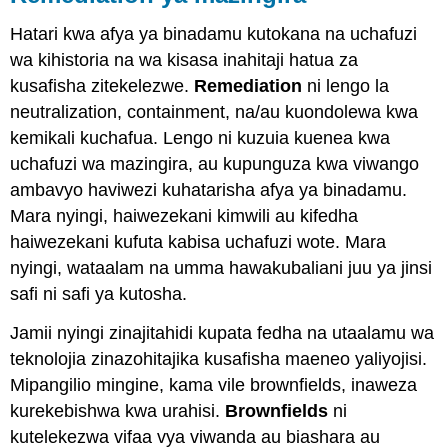
Hatari kwa afya ya binadamu kutokana na uchafuzi
wa kihistoria na wa kisasa inahitaji hatua za
kusafisha zitekelezwe.
Remediation
ni lengo la
neutralization, containment, na/au kuondolewa kwa
kemikali kuchafua. Lengo ni kuzuia kuenea kwa
uchafuzi wa mazingira, au kupunguza kwa viwango
ambavyo haviwezi kuhatarisha afya ya binadamu.
Mara nyingi, haiwezekani kimwili au kifedha
haiwezekani kufuta kabisa uchafuzi wote. Mara
nyingi, wataalam na umma hawakubaliani juu ya jinsi
safi ni safi ya kutosha.
Jamii nyingi zinajitahidi kupata fedha na utaalamu wa
teknolojia zinazohitajika kusafisha maeneo yaliyojisi.
Mipangilio mingine, kama vile brownfields, inaweza
kurekebishwa kwa urahisi.
Brownfields
ni
kutelekezwa vifaa vya viwanda au biashara au