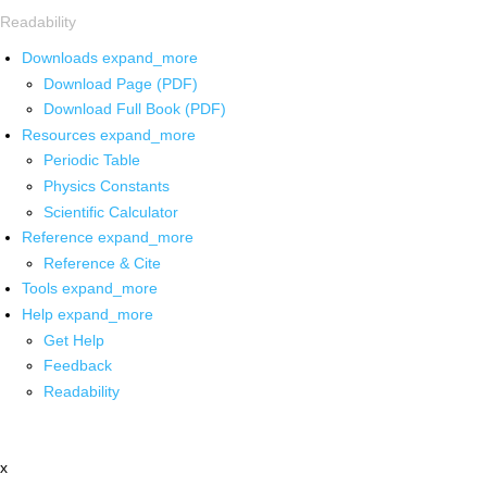
Readability
Downloads
expand_more
Download Page (PDF)
Download Full Book (PDF)
Resources
expand_more
Periodic Table
Physics Constants
Scientific Calculator
Reference
expand_more
Reference & Cite
Tools
expand_more
Help
expand_more
Get Help
Feedback
Readability
x