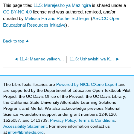
This page titled
11.5: Marejesho ya Mazingira
is shared under a
CC BY-NC 4.0
license and was authored, remixed, and/or
curated by
Melissa Ha and Rachel Schleiger
(
ASCCC Open
Educational Resources Initiative
) .
Back to top
11.4: Maeneo yaliyohifadhiwa
11.6: Ushawishi wa Kiuchumi juu ya Uhifadhi
The LibreTexts libraries are
Powered by NICE CXone Expert
and
are supported by the Department of Education Open Textbook Pilot
Project, the UC Davis Office of the Provost, the UC Davis Library,
the California State University Affordable Learning Solutions
Program, and Merlot. We also acknowledge previous National
Science Foundation support under grant numbers 1246120,
1525057, and 1413739.
Privacy Policy
.
Terms & Conditions
.
Accessibility Statement
. For more information contact us
at
info@libretexts.org
.