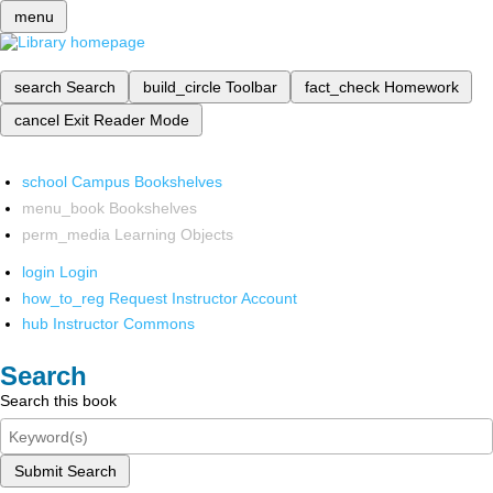
menu
search
Search
build_circle
Toolbar
fact_check
Homework
cancel
Exit Reader Mode
school
Campus Bookshelves
menu_book
Bookshelves
perm_media
Learning Objects
login
Login
how_to_reg
Request Instructor Account
hub
Instructor Commons
Search
Search this book
Submit Search