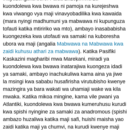
kuondolewa kwa bwawa ni pamoja na kurejeshwa
kwa viwango vya maji vinavyobadilika kwa kawaida
(mara nyingi madhumuni ya mabwawa ni kupunguza
tofauti katika mtiririko wa mto), ambayo inasababisha
kuongezeka kwa utofauti wa samaki na kuboresha
ubora wa maji (angalia
Mabwawa na Mabwawa kwa
zaidi kuhusu athari za mabwawa
). Katika Pasifiki
Kaskazini magharibi mwa Marekani, miradi ya
kuondolewa kwa bwawa inatarajiwa kuongeza idadi
ya samaki, ambayo inachukuliwa kama aina ya jiwe
la msingi kwa sababu husafirisha virutubisho kwenye
mazingira ya bara wakati wa uhamiaji wake wa kila
mwaka. Katika mikoa mingine, kama vile pwani ya
Atlantiki, kuondolewa kwa bwawa kumeruhusu kurudi
kwa spishi nyingine za samaki za anadromous (spishi
ambazo huzaliwa katika maji safi, huishi maisha yao
zaidi katika maji ya chumvi, na kurudi kwenye maji