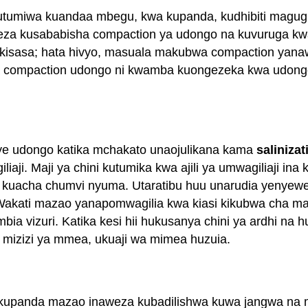
hutumiwa kuandaa mbegu, kwa kupanda, kudhibiti magugu
aweza kusababisha compaction ya udongo na kuvuruga kwa
kisasa; hata hivyo, masuala makubwa compaction yanawez
 na compaction udongo ni kwamba kuongezeka kwa udongo
nye udongo katika mchakato unaojulikana kama
salinizat
iaji. Maji ya chini kutumika kwa ajili ya umwagiliaji ina
kuacha chumvi nyuma. Utaratibu huu unarudia yenyewe n
. Wakati mazao yanapomwagilia kwa kiasi kikubwa cha m
bia vizuri. Katika kesi hii hukusanya chini ya ardhi na
a mizizi ya mmea, ukuaji wa mimea huzuia.
ya kupanda mazao inaweza kubadilishwa kuwa jangwa na m