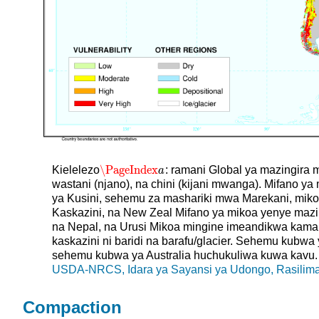
\PageIndex
Kielelezo
: ramani Global ya mazingir
\PageIndex
a
a
wastani (njano), na chini (kijani mwanga). Mifano
ya Kusini, sehemu za mashariki mwa Marekani, mikoa
Kaskazini, na New Zeal Mifano ya mikoa yenye mazi
na Nepal, na Urusi Mikoa mingine imeandikwa kama kav
kaskazini ni baridi na barafu/glacier. Sehemu kubwa
sehemu kubwa ya Australia huchukuliwa kuwa kavu. 
USDA-NRCS, Idara ya Sayansi ya Udongo, Rasilima
Compaction