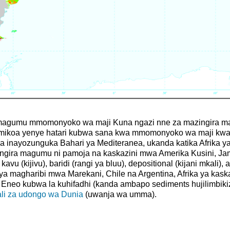
a magumu mmomonyoko wa maji Kuna ngazi nne za mazingira ma
 ya mikoa yenye hatari kubwa sana kwa mmomonyoko wa maji kwa
 inayozunguka Bahari ya Mediteranea, ukanda katika Afrika ya 
ngira magumu ni pamoja na kaskazini mwa Amerika Kusini, Jam
u (kijivu), baridi (rangi ya bluu), depositional (kijani mkali),
 ya magharibi mwa Marekani, Chile na Argentina, Afrika ya kaska
Eneo kubwa la kuhifadhi (kanda ambapo sediments hujilimbikiz
li za udongo wa Dunia
(uwanja wa umma).