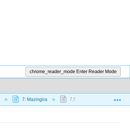
chrome_reader_mode
Enter Reader Mode
Exp
a
7: Mazingira
7.5: Uharibifu wa udongo