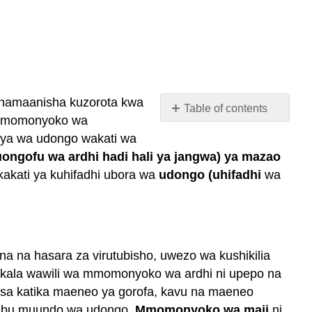
namaanisha kuzorota kwa
Table of contents
 mmomonyoko wa
Uharibifu
aya wa udongo wakati wa
Compaction
uongofu wa ardhi hadi hali ya jangwa) ya mazao
Salinization
ikakati ya kuhifadhi ubora wa
udongo (uhifadhi
wa
Uharibifu
wa
nchi
Attribution
 na hasara za virutubisho, uwezo wa kushikilia
akala wawili wa mmomonyoko wa ardhi ni upepo na
sa katika maeneo ya gorofa, kavu na maeneo
aribu muundo wa udongo.
Mmomonyoko wa maji
ni