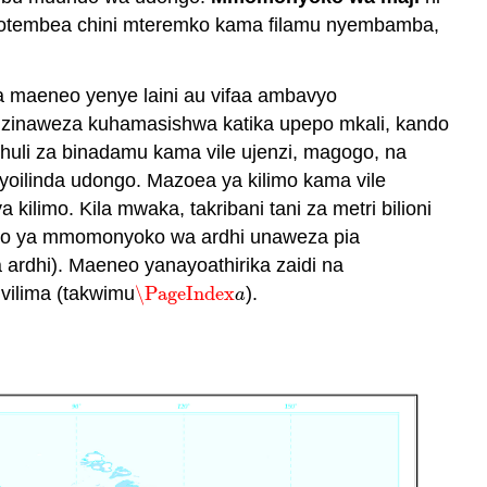
apotembea chini mteremko kama filamu nyembamba,
 maeneo yenye laini au vifaa ambavyo
 zinaweza kuhamasishwa katika upepo mkali, kando
huli za binadamu kama vile ujenzi, magogo, na
oilinda udongo. Mazoea ya kilimo kama vile
imo. Kila mwaka, takribani tani za metri bilioni
ato ya mmomonyoko wa ardhi unaweza pia
 ardhi). Maeneo yanayoathirika zaidi na
ilima (takwimu
\PageIndex
).
\PageIndex
a
a