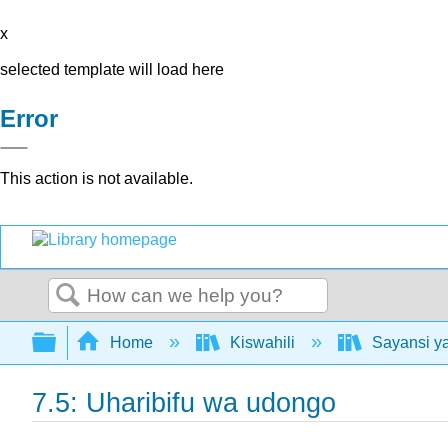
x
selected template will load here
Error
This action is not available.
Search
Expand/collapse global hierarchy
Home
Kiswahili
Sayansi ya
7.5: Uharibifu wa udongo