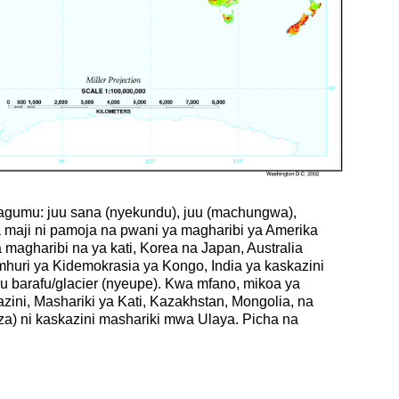
gumu: juu sana (nyekundu), juu (machungwa),
 maji ni pamoja na pwani ya magharibi ya Amerika
magharibi na ya kati, Korea na Japan, Australia
huri ya Kidemokrasia ya Kongo, India ya kaskazini
 au barafu/glacier (nyeupe). Kwa mfano, mikoa ya
zini, Mashariki ya Kati, Kazakhstan, Mongolia, na
a) ni kaskazini mashariki mwa Ulaya. Picha na