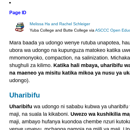
Page ID
Melissa Ha and Rachel Schleiger
Yuba College and Butte College
via
ASCCC Open Educat
Mara baada ya udongo wenye rutuba unapotea, hauw
ubora wa udongo na kupunguza matokeo katika u
mmomonyoko, compaction, na salinization. Michaka
shughuli za kilimo.
Katika hali mbaya, uharibifu 
na maeneo ya misitu katika mikoa ya nusu ya u
udongo).
Uharibifu
Uharibifu
wa udongo ni sababu kubwa ya uharibifu 
maji, na suala la kikaboni.
Uwezo wa kushikilia ma
maji, ambayo hufanya kuondoa chembe nzuri kuto
yenye unyevu, mchanga pamoja na miili ya maji. U