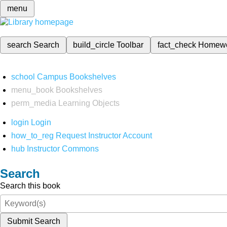
menu
search
Search
build_circle
Toolbar
fact_check
Homew
school
Campus Bookshelves
menu_book
Bookshelves
perm_media
Learning Objects
login
Login
how_to_reg
Request Instructor Account
hub
Instructor Commons
Search
Search this book
Submit Search