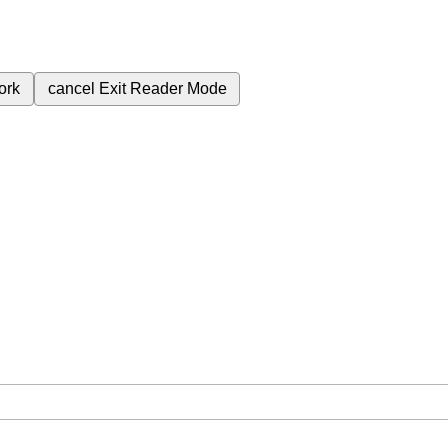
ork
cancel
Exit Reader Mode