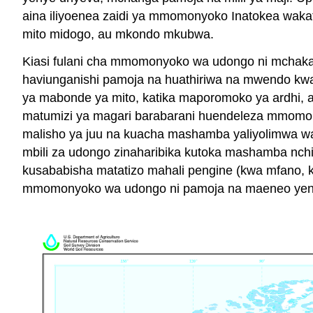
aina iliyoenea zaidi ya mmomonyoko Inatokea wak
mito midogo, au mkondo mkubwa.
Kiasi fulani cha mmomonyoko wa udongo ni mchakat
haviunganishi pamoja na huathiriwa na mwendo kw
ya mabonde ya mito, katika maporomoko ya ardhi, a
matumizi ya magari barabarani huendeleza mmomony
malisho ya juu na kuacha mashamba yaliyolimwa waz
mbili za udongo zinaharibika kutoka mashamba nc
kusababisha matatizo mahali pengine (kwa mfano, kw
mmomonyoko wa udongo ni pamoja na maeneo yenye