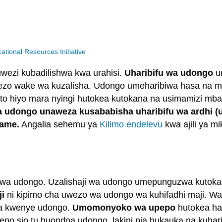
ional Resources Initiative
ezi kubadilishwa kwa urahisi.
Uharibifu wa udongo
u
wezo wake wa kuzalisha. Udongo umeharibiwa hasa na
to hiyo mara nyingi hutokea kutokana na usimamizi mb
wa udongo unaweza kusababisha uharibifu wa ardhi (
kame.
Angalia sehemu ya
Kilimo endelevu
kwa ajili ya m
wa udongo. Uzalishaji wa udongo umepunguzwa kutokana
ji
ni kipimo cha uwezo wa udongo wa kuhifadhi maji. W
ka kwenye udongo.
Umomonyoko wa upepo
hutokea ha
pepo sio tu huondoa udongo, lakini pia hukauka na kuh