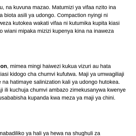
, na kuvuna mazao. Matumizi ya vifaa nzito ina
 biota asili ya udongo. Compaction nyingi ni
a kutokea wakati vifaa ni kutumika kupita kiasi
 wiani mipaka mizizi kupenya kina na inaweza
ion
, mimea mingi haiwezi kukua vizuri au hata
 kiasi kidogo cha chumvi kufutwa. Maji ya umwagiliaji
a hatimaye salinization kali ya udongo hutokea.
aji ili kuchuja chumvi ambazo zimekusanywa kwenye
 husababisha kupanda kwa meza ya maji ya chini.
abadiliko ya hali ya hewa na shughuli za