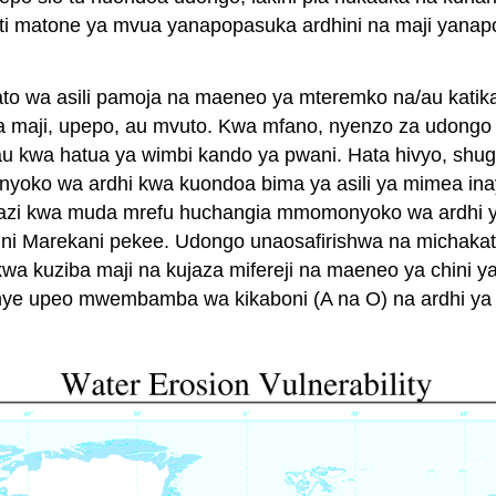
ati matone ya mvua yanapopasuka ardhini na maji yan
o wa asili pamoja na maeneo ya mteremko na/au katika
a maji, upepo, au mvuto. Kwa mfano, nyenzo za udongo
u kwa hatua ya wimbi kando ya pwani. Hata hivyo, shug
oko wa ardhi kwa kuondoa bima ya asili ya mimea inay
i kwa muda mrefu huchangia mmomonyoko wa ardhi ya kil
hini Marekani pekee. Udongo unaosafirishwa na michak
a kuziba maji na kujaza mifereji na maeneo ya chini ya
 upeo mwembamba wa kikaboni (A na O) na ardhi ya v