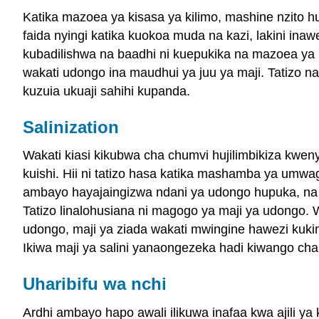
Katika mazoea ya kisasa ya kilimo, mashine nzito 
faida nyingi katika kuokoa muda na kazi, lakini in
kubadilishwa na baadhi ni kuepukika na mazoea ya 
wakati udongo ina maudhui ya juu ya maji. Tatizo
kuzuia ukuaji sahihi kupanda.
Salinization
Wakati kiasi kikubwa cha chumvi hujilimbikiza kwe
kuishi. Hii ni tatizo hasa katika mashamba ya umwagil
ambayo hayajaingizwa ndani ya udongo hupuka, na 
Tatizo linalohusiana ni magogo ya maji ya udongo
udongo, maji ya ziada wakati mwingine hawezi kukim
Ikiwa maji ya salini yanaongezeka hadi kiwango ch
Uharibifu wa nchi
Ardhi ambayo hapo awali ilikuwa inafaa kwa ajili 