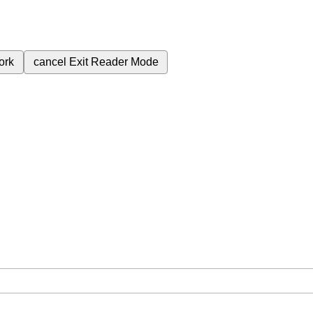
ork
cancel
Exit Reader Mode