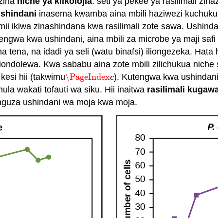
zina
niche ya kiikolojia
: seti ya pekee ya rasilimali zi
shindani
inasema kwamba aina mbili haziwezi kuchuku
jamii ikiwa zinashindana kwa rasilimali zote sawa. Ush
tengwa kwa ushindani, aina mbili za microbe ya maji safi
a tena, na idadi ya seli (watu binafsi) iliongezeka. Hata 
iliondolewa. Kwa sababu aina zote mbili zilichukua nich
kesi hii (takwimu
\PageIndex
). Kutengwa kwa ushindani
\PageIndex
c
c
hula wakati tofauti wa siku. Hii inaitwa
rasilimali kugaw
punguza ushindani wa moja kwa moja.