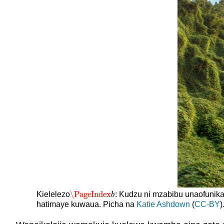
\PageIndex
Kielelezo
: Kudzu ni mzabibu unaofunika
\PageIndex
b
b
hatimaye kuwaua. Picha na
Katie Ashdown
(
CC-BY
)