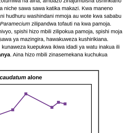
nazotumiwa na aina, ambazo zinajumuisha ushirikiano
a niche sawa sawa katika makazi. Kwa maneno
indani hudhuru washindani mmoja au wote kwa sababu
Paramecium
zilipandwa tofauti na kwa pamoja.
hivyo, spishi hizo mbili zilipokua pamoja, spishi moja
e sawa ya mazingira, hawakuweza kushirikiana.
 kunaweza kuepukwa ikiwa idadi ya watu inakua ili
anya
. Aina hizo mbili zinasemekana kuchukua