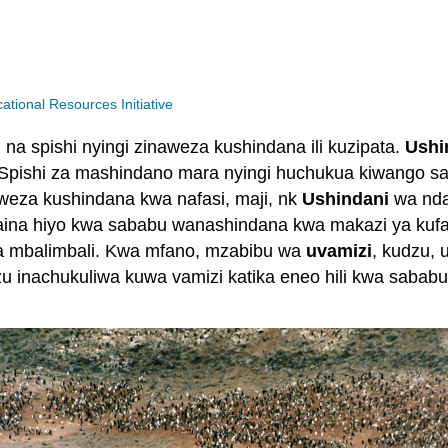
ional Resources Initiative
na spishi nyingi zinaweza kushindana ili kuzipata.
Ushi
a. Spishi za mashindano mara nyingi huchukua kiwango sa
inaweza kushindana kwa nafasi, maji, nk
Ushindani
wa nda
ina hiyo kwa sababu wanashindana kwa makazi ya kufaa 
na mbalimbali. Kwa mfano, mzabibu wa
uvamizi
, kudzu, 
zu inachukuliwa kuwa vamizi katika eneo hili kwa sababu