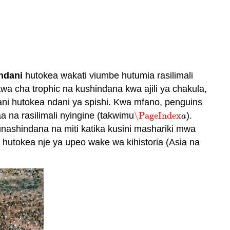
ndani
hutokea wakati viumbe hutumia rasilimali
wa cha trophic na kushindana kwa ajili ya chakula,
ni hutokea ndani ya spishi. Kwa mfano, penguins
na rasilimali nyingine (takwimu
\PageIndex
).
\PageIndex
a
a
unashindana na miti katika kusini mashariki mwa
 hutokea nje ya upeo wake wa kihistoria (Asia na