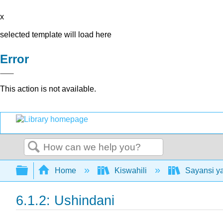
x
selected template will load here
Error
This action is not available.
Search
Expand/collapse global hierarchy
Home
Kiswahili
Sayansi ya
6.1.2: Ushindani