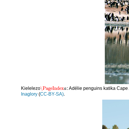
\PageIndex
Kielelezo
: Adélie penguins katika Cap
\PageIndex
a
a
Inaglory
(
CC-BY-SA)
.