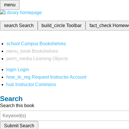
menu
search
Search
build_circle
Toolbar
fact_check
Homew
school
Campus Bookshelves
menu_book
Bookshelves
perm_media
Learning Objects
login
Login
how_to_reg
Request Instructor Account
hub
Instructor Commons
Search
Search this book
Submit Search