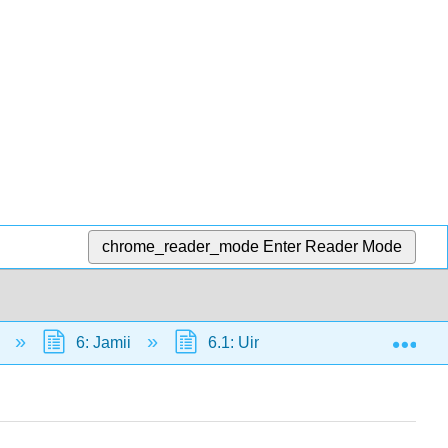
chrome_reader_mode
Enter Reader Mode
Exp
a
6: Jamii
6.1: Uingiliano wa Biotic