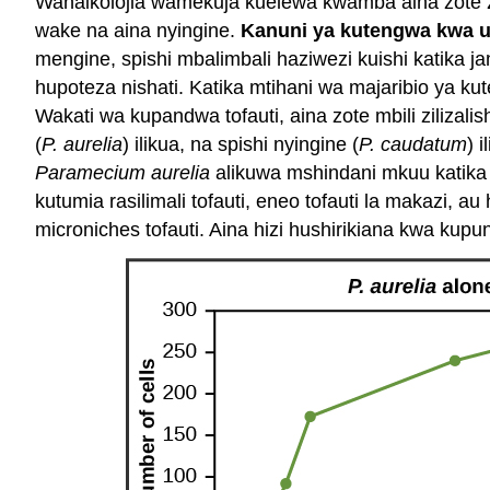
Wanaikolojia wamekuja kuelewa kwamba aina zote 
wake na aina nyingine.
Kanuni ya kutengwa kwa u
mengine, spishi mbalimbali haziwezi kuishi katika 
hupoteza nishati. Katika mtihani wa majaribio ya ku
Wakati wa kupandwa tofauti, aina zote mbili zilizalish
(
P. aurelia
) ilikua, na spishi nyingine (
P. caudatum
) 
Paramecium aurelia
alikuwa mshindani mkuu katika 
kutumia rasilimali tofauti, eneo tofauti la makazi, au 
microniches tofauti. Aina hizi hushirikiana kwa ku