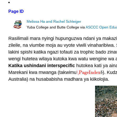
Page ID
Melissa Ha and Rachel Schleiger
Yuba College and Butte College
via
ASCCC Open Educat
Rasilimali mara nyingi hupunguzwa ndani ya makazi 
zileile, na viumbe moja au vyote viwili vinaharibiw
lakini spishi katika ngazi tofauti za trophic bado z
wengi hutetea wilaya kutoka kwa watu wengine wa a
Katika
ushindani
interspecific
hutokea kati ya ai
Marekani kwa mwanga (takwimu
\PageIndex
). Kud
\PageIndex
b
b
Australia) na husababisha madhara ya kiikolojia.