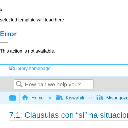
x
selected template will load here
Error
This action is not available.
Search
Expand/collapse global hierarchy
Home
Kiswahili
Mwongozo w
7.1: Cláusulas con “si” na situaci