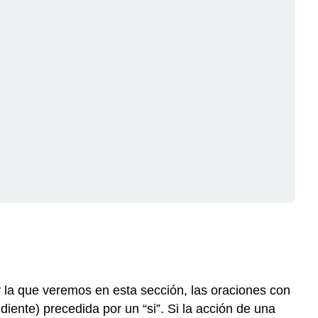
“si”?
¡Ahora
a
practicar!
Actividad
7.1.1
Actividad
7.1.2
Actividad
7.1.3
Actividad
7.1.4
y la que veremos en esta sección, las oraciones con
iente) precedida por un “si”. Si la acción de una