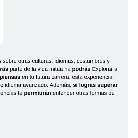
wa
shule
na
extranjero
Presentación
de
las
cláusulas
con
s sobre otras culturas, idiomas, costumbres y
“si”
rás
parte de la vida mitaa na
podrás
Explorar a
na
 piensas
en tu futura carrera, esta experiencia
sus
de idioma avanzado. Además,
si logras superar
usos
vencias te
permitirán
entender otras formas de
Ver...
к
Qué
mwana
las
cláusulas
con