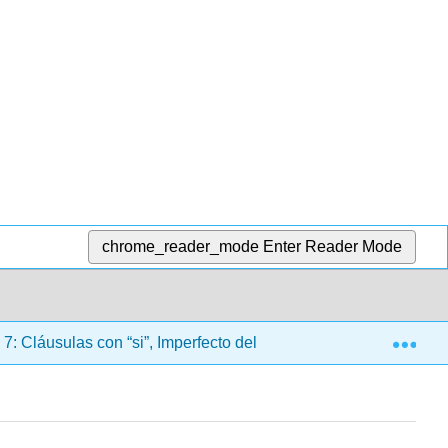
chrome_reader_mode
Enter Reader Mode
Exp
7: Cláusulas con “si”, Imperfecto del subjuntivo, Cláusulas con 