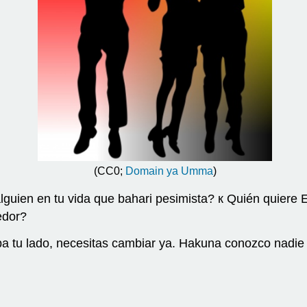
(CC0;
Domain ya Umma
)
lguien en tu vida que bahari pesimista? к Quién quier
edor?
pa tu lado, necesitas cambiar ya. Hakuna conozco nadi