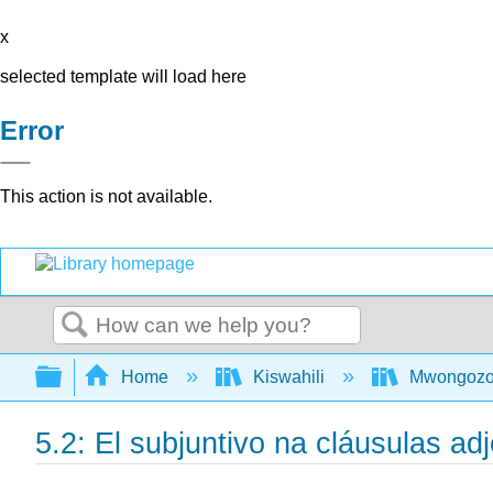
x
selected template will load here
Error
This action is not available.
Search
Expand/collapse global hierarchy
Home
Kiswahili
Mwongozo w
5.2: El subjuntivo na cláusulas adj