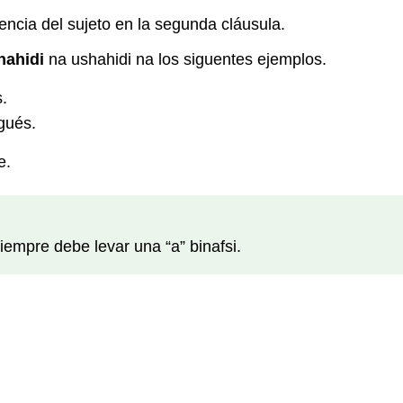
ncia del sujeto en la segunda cláusula.
hahidi
na ushahidi na los siguentes ejemplos.
.
gués.
e.
siempre debe levar una “a” binafsi.