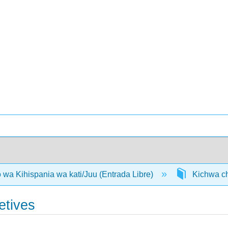
a Kihispania wa kati/Juu (Entrada Libre)
Kichwa cha
etives