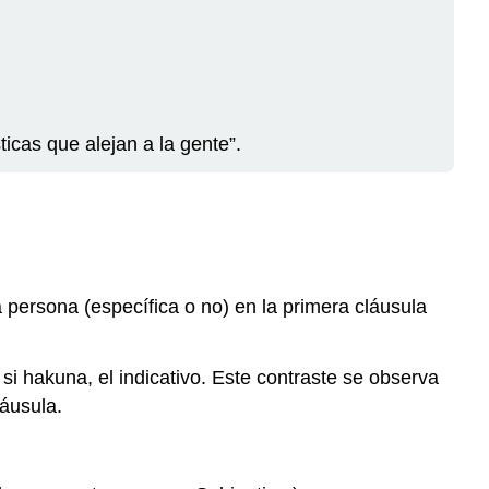
Actividad
5.2.1
Actividad
5.2.2
Actividad
ticas que alejan a la gente”.
5.2.3
 persona (específica o no) en la primera cláusula
si hakuna, el indicativo. Este contraste se observa
láusula.