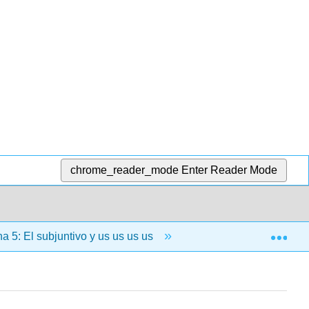
chrome_reader_mode
Enter Reader Mode
Exp
 5: El subjuntivo y us us us us
5.2: El subjuntivo na