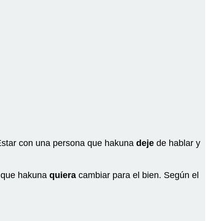
ya
ndani
Presentación
y
sus
usos
Kwa
kweli...
к
Cuándo
usamos
el
subjuntivo
e Estar con una persona que hakuna
deje
de hablar y
na
cláusulas
adjetivals?
e que hakuna
quiera
cambiar para el bien. Según el
¡Ojo!
¡Ahora
a
practicar!