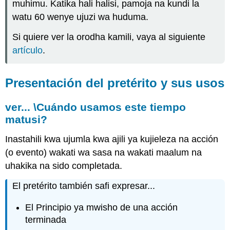
muhimu. Katika hali halisi, pamoja na kundi la
el
pretérito
watu 60 wenye ujuzi wa huduma.
Hifadhi
Si quiere ver la orodha kamili, vaya al siguiente
ya
Los
artículo
.
Verbos
katika
cambios
Presentación del pretérito y sus usos
de
raíz
ver... \Cuándo usamos este tiempo
¡Ojo!
matusi?
¡Ahora
a
Inastahili kwa ujumla kwa ajili ya kujieleza na acción
practicar!
(o evento) wakati wa sasa na wakati maalum na
Actividad
uhakika na sido completada.
3.2.1
Actividad
El pretérito también safi expresar...
3.2.2
Actividad
El Principio ya mwisho de una acción
3.2.3
terminada
Actividad