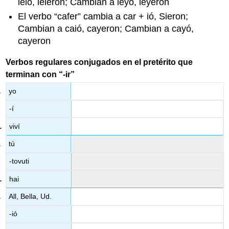
leió, leieron; Cambian a leyó, leyeron
El verbo “cafer” cambia a car +
ió, Sieron;
Cambian a caió, cayeron; Cambian a cayó,
cayeron
Verbos regulares conjugados en el pretérito que
terminan con “-ir”
yo
-í
viví
tú
-tovuti
hai
All, Bella, Ud.
-ió