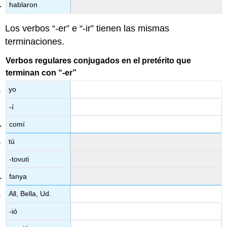
hablaron
Los verbos “-er” e “-ir” tienen las mismas
terminaciones.
Verbos regulares conjugados en el pretérito que
terminan con “-er”
yo
-í
comí
tú
-tovuti
fanya
All, Bella, Ud.
-ió