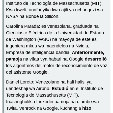
en
Instituto de Tecnología de Massachusetts (MIT).
el
Kwa kweli, unafanyika kwa ajili ya uchunguzi wa
pretérito?
NASA na
Bonde la Silicon
.
◊
Cómo
Carolina Parada: es venezolana, graduada na
se
Ciencias e Eléctrica de la Universidad de Estado
conjugan
los
de Washington (WSU) na mayoya de este es
verbos
ingeniera mkuu wa maendeleo na Nvidia,
irregulares
Empresa de inteligencia bandia.
Anteriormente,
en
el
pamoja
na vifaa vya habari na Google
desarrolló
pretérito?
los algoritmos del motor de reconocimiento de voz
Regulares
del asistente Google.
de
verbos
Daniel Loreto: Venezolano na hali halisi ya
irregulares
uendeshaji wa Airbnb.
Estudió
en el Instituto de
na
Tecnología de Massachusetts (MIT).
cambio
na
Inashughulikia Linkedin pamoja na ujumbe wa
raíz
Twita, Venrock na Google, kuchangia
hizo
en