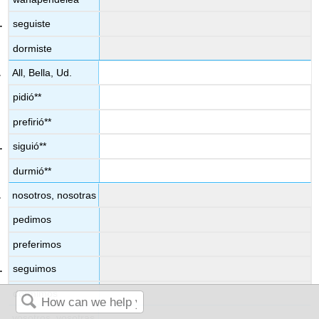
seguiste
dormiste
All, Bella, Ud.
pidió**
prefirió**
siguió**
durmió**
nosotros, nosotras
pedimos
preferimos
seguimos
dormimos
vosotros, vosotras