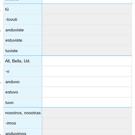
tú
-tovuti
anduviste
estuviste
tuviste
All, Bella, Ud.
-o
anduvo
estuvo
tuvo
nosotros, nosotras
-imos
anduvimos