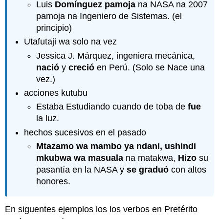
Luis
Domínguez pamoja
na NASA na 2007
3.2.4
pamoja na Ingeniero de Sistemas. (el
Actividad
3.2.5
principio)
Actividad
Utafutaji wa solo na vez
3.2.6
Jessica J. Márquez, ingeniera mecánica,
Actividad
nació
y
creció
en Perú. (Solo se Nace una
3.2.7
vez.)
acciones kutubu
Estaba Estudiando cuando de toba de
fue
la luz.
hechos sucesivos en el pasado
Mtazamo wa mambo ya ndani, ushindi
mkubwa wa masuala
na matakwa,
Hizo
su
pasantía en la NASA y
se graduó
con altos
honores.
En siguentes ejemplos los los verbos en Pretérito