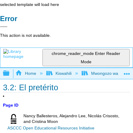
selected template will load here
Error
This action is not available.
chrome_reader_mode
Enter Reader
Mode
Expand/collapse global hierarchy
Home
Kiswahili
Mwongozo wa Kihispani
3.2: El pretérito
Page ID
Nancy Ballesteros, Alejandro Lee, Nicolás Crisosto,
and Cristina Moon
ASCCC Open Educational Resources Initiative