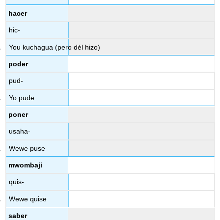
hacer
hic-
You kuchagua (pero dél hizo)
poder
pud-
Yo pude
poner
usaha-
Wewe puse
mwombaji
quis-
Wewe quise
saber