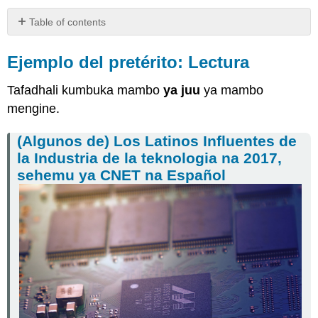
Table of contents
Ejemplo
del
Ejemplo del pretérito: Lectura
pretérito:
Lectura
Tafadhali kumbuka mambo
ya juu
ya mambo
(Algunos
mengine.
de)
Los
(Algunos de) Los Latinos Influentes de
Latinos
la Industria de la teknologia na 2017,
Influentes
sehemu ya CNET na Español
de
la
Industria
de
la
teknologia
na
2017,
sehemu
ya
CNET