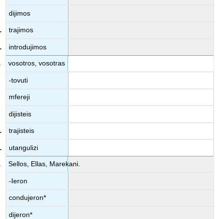
dijimos
trajimos
introdujimos
vosotros, vosotras
-tovuti
mfereji
dijisteis
trajisteis
utangulizi
Sellos, Ellas, Marekani.
-Ieron
condujeron*
dijeron*