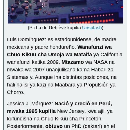
na
Español
Presentación
del
(Picha de Debiève kupitia
Unsplash
)
pretérito
y
Luis Domínguez: es estadounidense, de madre
sus
mexicana y padre hondureño.
Wanafunzi wa
usos
Chuo Kikuu cha Umoja
wa Mataifa
ya California
ver...
\Cuándo
wanafunzi katika 2009.
Mtazamo
wa NASA na
usamos
mwaka wa 2007 unaojulikana kama Habari za
este
Sistemas y, Aunque ina distintas posiciones, na
tiempo
matusi?
hali halisi ya kazi na Maabara ya Propulsión ya
◊
Chorro.
Cómo
se
Jessica J. Márquez:
Nació
y creció
en Perú,
conjugan
mwaka 1995 kupitia
New Jersey
, kwa ajili ya
los
kufundisha na Chuo Kikuu cha Princeton.
verbos
Posteriormente,
obtuvo
un PhD (daktari) en el
regulares