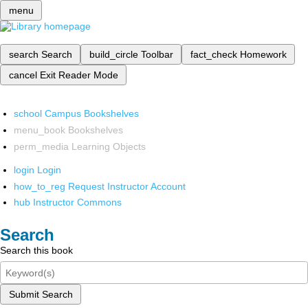
menu
search
Search
build_circle
Toolbar
fact_check
Homework
cancel
Exit Reader Mode
school
Campus Bookshelves
menu_book
Bookshelves
perm_media
Learning Objects
login
Login
how_to_reg
Request Instructor Account
hub
Instructor Commons
Search
Search this book
Submit Search