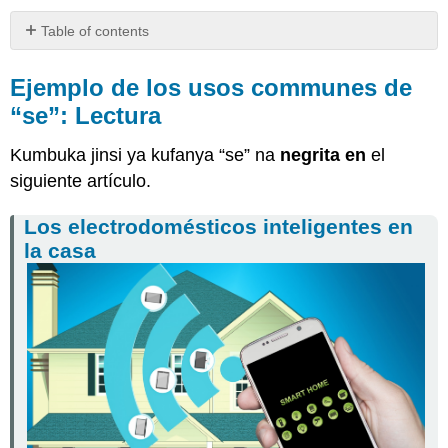
Table of contents
Ejemplo
de
Ejemplo de los usos communes de
los
“se”: Lectura
usos
communes
Kumbuka jinsi ya kufanya “se” na
negrita en
el
de
“se”:
siguiente artículo.
Lectura
Los electrodomésticos inteligentes en
Los
electrodomésticos
la casa
inteligentes
en
la
casa
Presentación
del
“se”
na
sus