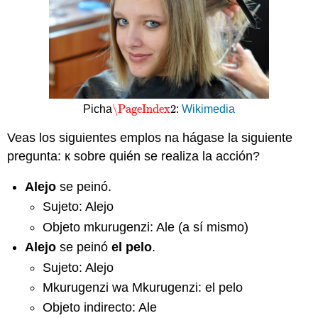
\PageIndex
2
Picha
:
Wikimedia
\PageIndex
2
Veas los siguientes emplos na hágase la siguiente
pregunta: к sobre quién se realiza la acción?
Alejo
se peinó.
Sujeto: Alejo
Objeto mkurugenzi: Ale (a sí mismo)
Alejo
se peinó
el pelo
.
Sujeto: Alejo
Mkurugenzi wa Mkurugenzi: el pelo
Objeto indirecto: Ale