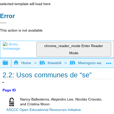
selected template will load here
Error
This action is not available.
chrome_reader_mode
Enter Reader
Mode
Expand/collapse global hierarchy
Home
Kiswahili
Mwongozo wa Kihispani
2.2: Usos communes de “se”
Page ID
Nancy Ballesteros, Alejandro Lee, Nicolás Crisosto,
and Cristina Moon
ASCCC Open Educational Resources Initiative