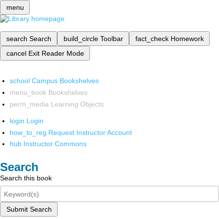
menu
search
Search
build_circle
Toolbar
fact_check
Homework
cancel
Exit Reader Mode
school
Campus Bookshelves
menu_book
Bookshelves
perm_media
Learning Objects
login
Login
how_to_reg
Request Instructor Account
hub
Instructor Commons
Search
Search this book
Submit Search