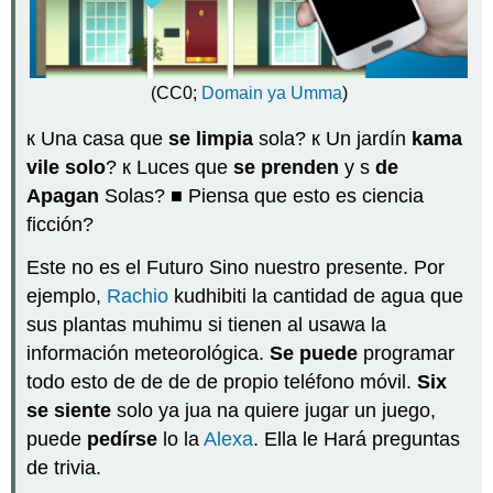
usos
Ver...
¿Cuándo
lo
(CC0;
Domain ya Umma
)
Usamos?
El
к Una casa que
se limpia
sola? к Un jardín
kama
“se”
vile solo
? к Luces que
se prenden
y s
de
reflexivo
Apagan
Solas? ■ Piensa que esto es ciencia
El
“se”
ficción?
recíproco
Este no es el Futuro Sino nuestro presente. Por
El
“se”
ejemplo,
Rachio
kudhibiti la cantidad de agua que
impersonal
sus plantas muhimu si tienen al usawa la
El
información meteorológica.
Se puede
programar
“se”
todo esto de de de de propio teléfono móvil.
Six
pasivo
se siente
solo ya jua na quiere jugar un juego,
El
“kutumia”
puede
pedírse
lo la
Alexa
. Ella le Hará preguntas
situaciones
de trivia.
situaciones