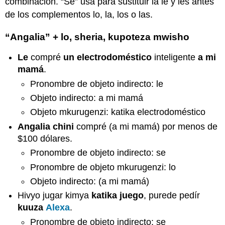
combinación. “Se” usa para sustituir la le y les antes
de los complementos lo, la, los o las.
“Angalia” + lo, sheria, kupoteza mwisho
Le
compré
un electrodoméstico
inteligente
a mi
mamá
.
Pronombre de objeto indirecto: le
Objeto indirecto: a mi mamá
Objeto mkurugenzi: katika electrodoméstico
Angalia
chini
compré (a mi mamá) por menos de
$100 dólares.
Pronombre de objeto indirecto: se
Pronombre de objeto mkurugenzi: lo
Objeto indirecto: (a mi mamá)
Hivyo jugar kimya
katika juego
, purede pedír
kuuza
Alexa
.
Pronombre de objeto indirecto: se