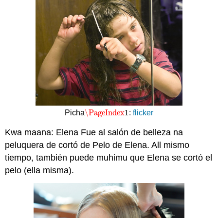
C
Actividad
2.2.1
D
Actividad
2.2.1
E
Actividad
2.2.2
Actividad
2.2.3
\PageIndex
1
Picha
:
flicker
\PageIndex
1
Actividad
2.2.4
Kwa maana: Elena Fue al salón de belleza na
peluquera de cortó de Pelo de Elena. All mismo
tiempo, también puede muhimu que Elena se cortó el
pelo (ella misma).