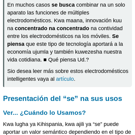
tofauti
En muchos casos
se busca
combinar na un solo
na
aparato las funciones de múltiples
ajali
electrodomésticos. Kwa maana, innovación kuu
El
“se”
na
concentrado na concentrado
na contividad
como
entre los electrodomésticos na los móviles.
Se
variante
piensa
que este tipo de tecnología aportará a la
del
pronombre
economía ujumla y también kuwezesha nuestra
de
vida cotidiana. ■ Qué piensa Ud.?
objeto
indirecto
Sio desea leer más sobre estos electrodomésticos
(le
intelligentes vaya al
artículo
.
y
les)
“Angalia”
Presentación del “se” na sus usos
+
lo,
Ver... ¿Cuándo lo Usamos?
sheria,
kupoteza
Kwa lugha ya Kihispania, kwa ajili ya “se” puede
mwisho
aportar un valor semántico dependiendo en el tipo de
Verbos