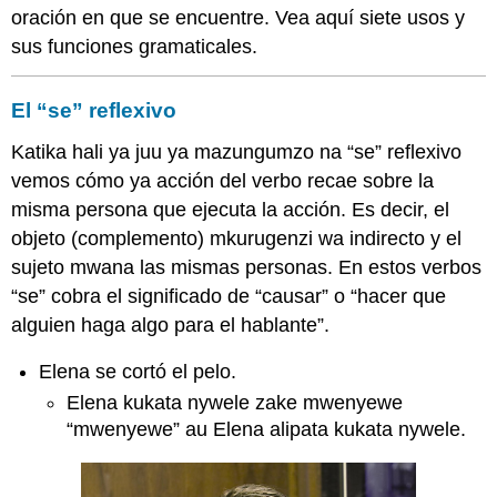
que
oración en que se encuentre. Vea aquí siete usos y
cambian
sus funciones gramaticales.
de
significiado
según
El “se” reflexivo
Lleven
o
Katika hali ya juu ya mazungumzo na “se” reflexivo
no
vemos cómo ya acción del verbo recae sobre la
el
misma persona que ejecuta la acción. Es decir, el
pronombre
objeto (complemento) mkurugenzi wa indirecto y el
¡Ojo!
sujeto mwana las mismas personas. En estos verbos
¡Ahora
a
“se” cobra el significado de “causar” o “hacer que
practicar!
alguien haga algo para el hablante”.
Actividad
2.2.1A
Elena se cortó el pelo.
Actividad
Elena kukata nywele zake mwenyewe
2.2.1
“mwenyewe” au Elena alipata kukata nywele.
B
Actividad
2.2.1