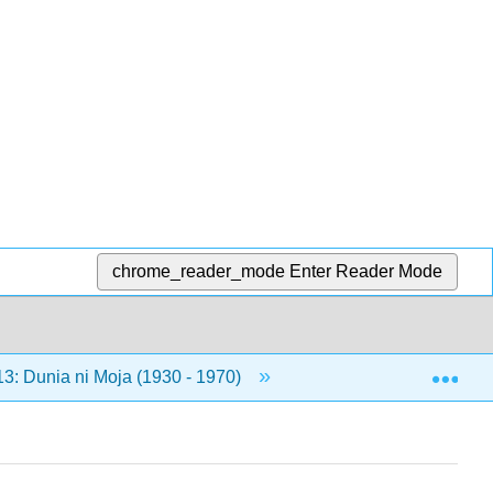
chrome_reader_mode
Enter Reader Mode
Exp
3: Dunia ni Moja (1930 - 1970)
13.8: Surrealism