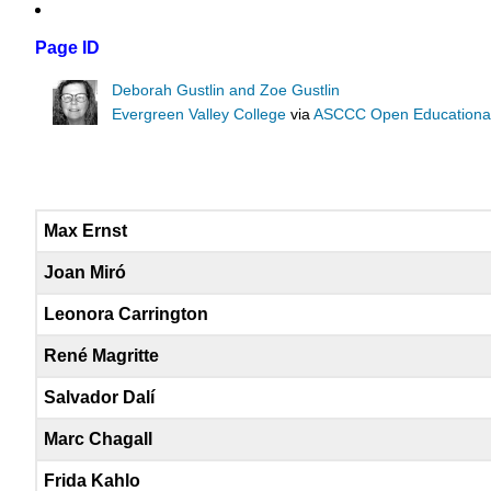
Page ID
Deborah Gustlin and Zoe Gustlin
Evergreen Valley College
via
ASCCC Open Educational 
Max Ernst
Joan Miró
Leonora Carrington
René Magritte
Salvador Dalí
Marc Chagall
Frida Kahlo