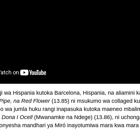
i wa Hispania kutoka Barcelona, Hispania, na aliamini 
 Pipe, na Red Flower
(13.85) ni msukumo wa collaged k
 wa jumla huku rangi inapasuka kutoka maeneo mbalimba
.
Dona I Ocell
(Mwanamke na Ndege) (13.86), ni uchongaji
unaonyesha mandhari ya Miró inayotumiwa mara kwa mar