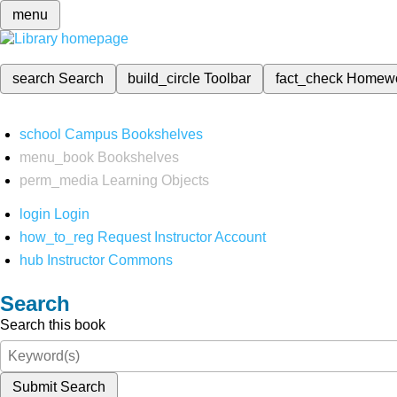
menu
search
Search
build_circle
Toolbar
fact_check
Homew
school
Campus Bookshelves
menu_book
Bookshelves
perm_media
Learning Objects
login
Login
how_to_reg
Request Instructor Account
hub
Instructor Commons
Search
Search this book
Submit Search