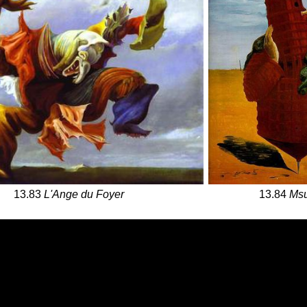
13.84
Ms
13.83
L'Ange du Foyer