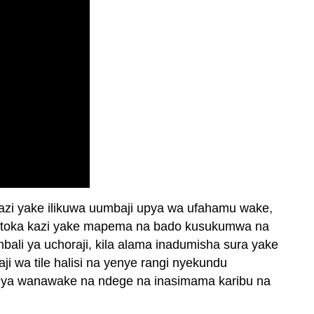
kazi yake ilikuwa uumbaji upya wa ufahamu wake,
utoka kazi yake mapema na bado kusukumwa na
li ya uchoraji, kila alama inadumisha sura yake
 wa tile halisi na yenye rangi nyekundu
a ya wanawake na ndege na inasimama karibu na