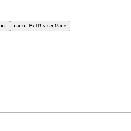
ork
cancel
Exit Reader Mode