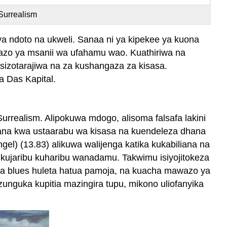
Surrealism
ya ndoto na ukweli. Sanaa ni ya kipekee ya kuona
awazo ya msanii wa ufahamu wao. Kuathiriwa na
isizotarajiwa na za kushangaza za kisasa.
a Das Kapital.
rrealism. Alipokuwa mdogo, alisoma falsafa lakini
 sana kwa ustaarabu wa kisasa na kuendeleza dhana
gel) (13.83) alikuwa walijenga katika kukabiliana na
 kujaribu kuharibu wanadamu. Takwimu isiyojitokeza
 na blues huleta hatua pamoja, na kuacha mawazo ya
nguka kupitia mazingira tupu, mikono uliofanyika