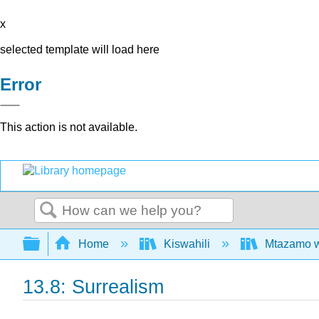
x
selected template will load here
Error
This action is not available.
Search
Expand/collapse global hierarchy
Home
Kiswahili
Mtazamo wa
13.8: Surrealism