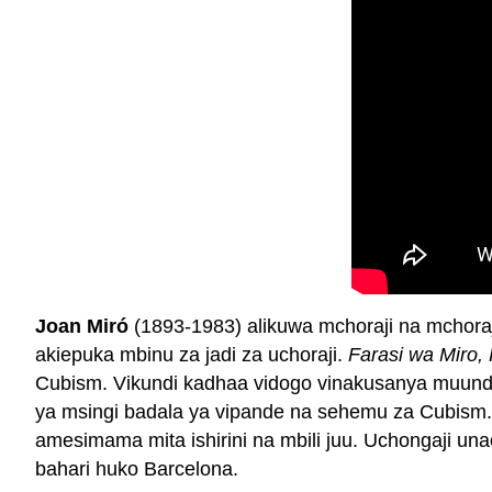
Joan Miró
(1893-1983) alikuwa mchoraji na mchoraj
akiepuka mbinu za jadi za uchoraji.
Farasi wa Miro,
Cubism. Vikundi kadhaa vidogo vinakusanya muundo
ya msingi badala ya vipande na sehemu za Cubism
amesimama mita ishirini na mbili juu. Uchongaji 
bahari huko Barcelona.