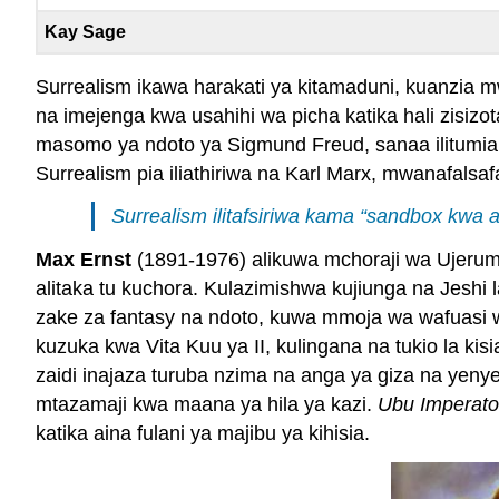
Kay Sage
Surrealism ikawa harakati ya kitamaduni, kuanzia 
na imejenga kwa usahihi wa picha katika hali zisiz
masomo ya ndoto ya Sigmund Freud, sanaa ilitumia m
Surrealism pia iliathiriwa na Karl Marx, mwanafals
Surrealism ilitafsiriwa kama “sandbox kwa a
Max Ernst
(1891-1976) alikuwa mchoraji wa Ujeruma
alitaka tu kuchora. Kulazimishwa kujiunga na Jesh
zake za fantasy na ndoto, kuwa mmoja wa wafuasi
kuzuka kwa Vita Kuu ya II, kulingana na tukio la kis
zaidi inajaza turuba nzima na anga ya giza na yeny
mtazamaji kwa maana ya hila ya kazi.
Ubu Imperato
katika aina fulani ya majibu ya kihisia.