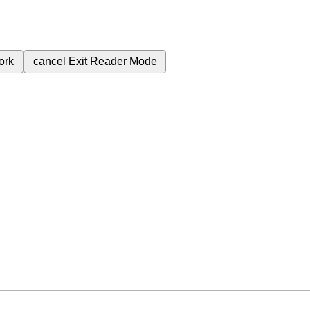
ork
cancel
Exit Reader Mode