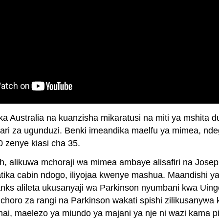
ka Australia na kuanzisha mikaratusi na miti ya mshita 
fari za ugunduzi. Benki imeandika maelfu ya mimea, n
 zenye kiasi cha 35.
h, alikuwa mchoraji wa mimea ambaye alisafiri na Jos
i katika cabin ndogo, iliyojaa kwenye mashua. Maandishi
Banks alileta ukusanyaji wa Parkinson nyumbani kwa Uin
ichoro za rangi na Parkinson wakati spishi zilikusanyw
i, maelezo ya miundo ya majani ya nje ni wazi kama p