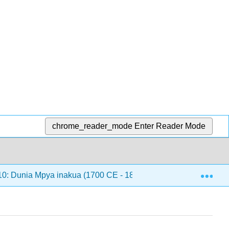
chrome_reader_mode
Enter Reader Mode
Exp
0: Dunia Mpya inakua (1700 CE - 1800 CE)
10.6: Mf