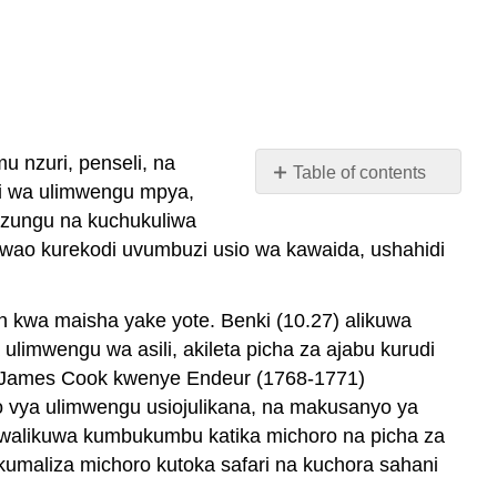
 nzuri, penseli, na
Table of contents
zi wa ulimwengu mpya,
No
headers
azungu na kuchukuliwa
i wao kurekodi uvumbuzi usio wa kawaida, ushahidi
n kwa maisha yake yote. Benki (10.27) alikuwa
ulimwengu wa asili, akileta picha za ajabu kurudi
eni James Cook kwenye Endeur (1768-1771)
zo vya ulimwengu usiojulikana, na makusanyo ya
na walikuwa kumbukumbu katika michoro na picha za
 kumaliza michoro kutoka safari na kuchora sahani