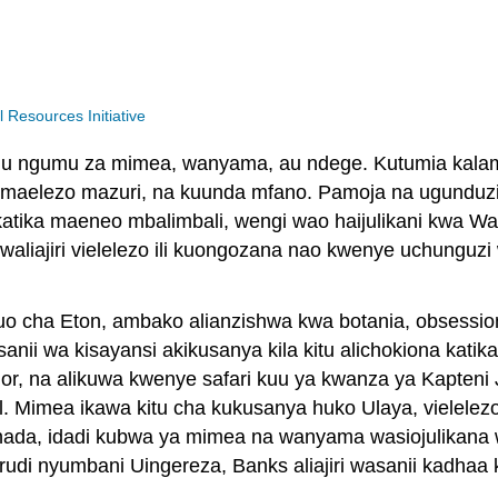
Resources Initiative
mu ngumu za mimea, wanyama, au ndege. Kutumia kalamu
na maelezo mazuri, na kuunda mfano. Pamoja na ugundu
atika maeneo mbalimbali, wengi wao haijulikani kwa W
 waliajiri vielelezo ili kuongozana nao kwenye uchunguz
uo cha Eton, ambako alianzishwa kwa botania, obsessio
ii wa kisayansi akikusanya kila kitu alichokiona katika 
rador, na alikuwa kwenye safari kuu ya kwanza ya Kapt
zil. Mimea ikawa kitu cha kukusanya huko Ulaya, vielele
 jitihada, idadi kubwa ya mimea na wanyama wasiojulika
rudi nyumbani Uingereza, Banks aliajiri wasanii kadhaa