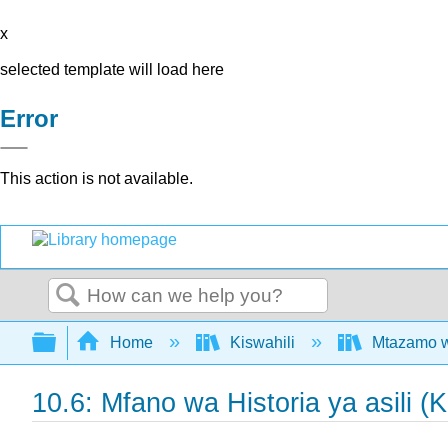
x
selected template will load here
Error
This action is not available.
Search
Expand/collapse global hierarchy
Home
Kiswahili
Mtazamo wa
10.6: Mfano wa Historia ya asili (