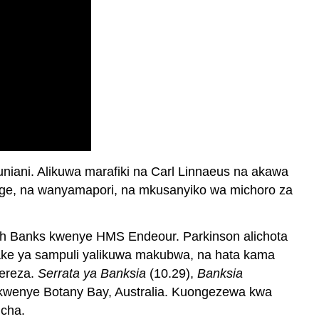
duniani. Alikuwa marafiki na Carl Linnaeus na akawa
dege, na wanyamapori, na mkusanyiko wa michoro za
eph Banks kwenye HMS Endeour. Parkinson alichota
 yake ya sampuli yalikuwa makubwa, na hata kama
gereza.
Serrata ya Banksia
(10.29),
Banksia
a kwenye Botany Bay, Australia. Kuongezewa kwa
icha.