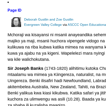
Page ID
Deborah Gustlin and Zoe Gustlin
Evergreen Valley College
via
ASCCC Open Educational 
Mchoraji wa kisayansi ni msanii anayeandika sehe
majiko ya maji, msanii huchora vipengele vidogo 
kulikuwa na riba kubwa katika mimea na wanyama k
kuwa ya ajabu na ya kigeni. Wapelelezi mara nyingi
wa kile walichokutana.
Sir Joseph Banks
(1743-1820) alihitimu kutoka Ch
mtaalamu wa mimea ya Kiingereza, naturalist, na msan
Uingereza. Benki ilisafiri hadi Newfoundland, Lab
akitembelea Australia, New Zealand, Tahiti, na Bra
Benki yalikua kwa kiasi kikubwa. Katika safari ya
kuchora za ulimwengu wa asili (10.28). Baada ya ku
za shaba ili kuzalisha maagizo.