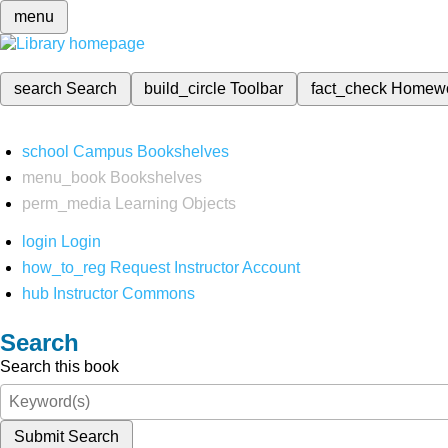
menu
search
Search
build_circle
Toolbar
fact_check
Homew
school
Campus Bookshelves
menu_book
Bookshelves
perm_media
Learning Objects
login
Login
how_to_reg
Request Instructor Account
hub
Instructor Commons
Search
Search this book
Submit Search