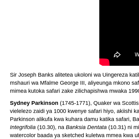
Sir Joseph Banks alitetea ukoloni wa Uingereza kati
mshauri wa Mfalme George III, aliyeunga mkono sa
mimea kutoka safari zake zilichapishwa mwaka 1990
Sydney Parkinson
(1745-1771), Quaker wa Scottis
vielelezo zaidi ya 1000 kwenye safari hiyo, akiish
Parkinson alikufa kwa kuhara damu katika safari, 
Integrifolia
(10.30), na
Banksia Dentata
(10.31) ni m
watercolor baada ya sketched kuletwa mmea kwa uha