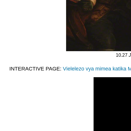
10.27
INTERACTIVE PAGE:
Vielelezo vya mimea katika 