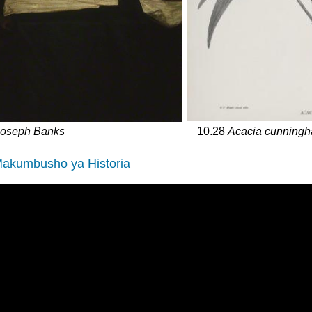
10.28
Acacia cunningha
Joseph Banks
Makumbusho ya Historia