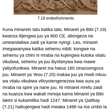
7.18 embellishments
Kuna minarets tatu katika tata, Minaret ya Bibi (7.19)
kwanza ilijengwa juu ya 800 CE, aliongeza na
umeandaliwa zaidi ya karne nyingi. Leo, minaret
imegawanywa katika sehemu mbili; kongwe na
sehemu ya chini ni mraba na kujengwa kutoka vitalu
vikubwa, sehemu ya juu iliyofanywa kwa mawe
yaliyofunikwa. Minaret ina hatua 160 zinazoongoza
juu. Minaret ya Yesu (7.20) inakaa juu ya mwili mkuu
wa vitalu vikubwa vilivyotengenezwa kwa sura ya
mraba na spire ya nane juu. Ni minaret mrefu zaidi
na kuanza kwa wakati mmoja kama Minaret ya Bibi
lakini si kukamilika hadi 1247. Minaret ya Qaitbay
(7.21) haikujengwa hadi mwaka 1488 na ina umbo la