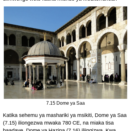
7.15 Dome ya Saa
Katika sehemu ya mashariki ya msikiti, Dome ya Saa
(7.15) iliongezwa mwaka 780 CE, na miaka tisa
baadaye, Dome ya Hazina (7.16) iliingizwa. Kwa