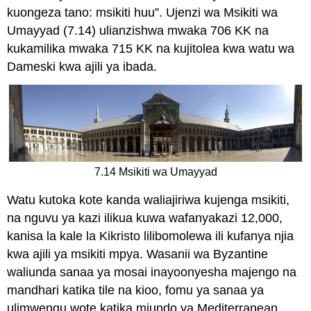
kuongeza tano: msikiti huu”. Ujenzi wa Msikiti wa
Umayyad (7.14) ulianzishwa mwaka 706 KK na
kukamilika mwaka 715 KK na kujitolea kwa watu wa
Dameski kwa ajili ya ibada.
7.14 Msikiti wa Umayyad
Watu kutoka kote kanda waliajiriwa kujenga msikiti,
na nguvu ya kazi ilikua kuwa wafanyakazi 12,000,
kanisa la kale la Kikristo lilibomolewa ili kufanya njia
kwa ajili ya msikiti mpya. Wasanii wa Byzantine
waliunda sanaa ya mosai inayoonyesha majengo na
mandhari katika tile na kioo, fomu ya sanaa ya
ulimwengu wote katika miundo ya Mediterranean