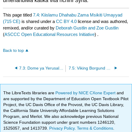
umeharibiwa katika vita nchini Syria.
This page titled
7.4: Kiislamu Dhahabu Zama Msikiti Umayyad
(715 CE)
is shared under a
CC BY 4.0
license and was authored,
remixed, and/or curated by
Deborah Gustlin and Zoe Gustlin
(
ASCCC Open Educational Resources Initiative
) .
Back to top
7.3: Dome ya Yerusalemu ya Mwamba (691 CE)
7.5: Viking Borgund Stave Kanisa (karibu 1180 CE)
The LibreTexts libraries are
Powered by NICE CXone Expert
and
are supported by the Department of Education Open Textbook Pilot
Project, the UC Davis Office of the Provost, the UC Davis Library,
the California State University Affordable Learning Solutions
Program, and Merlot. We also acknowledge previous National
Science Foundation support under grant numbers 1246120,
1525057, and 1413739.
Privacy Policy
.
Terms & Conditions
.