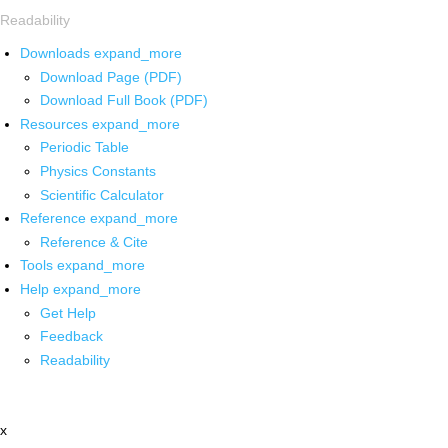
Readability
Downloads
expand_more
Download Page (PDF)
Download Full Book (PDF)
Resources
expand_more
Periodic Table
Physics Constants
Scientific Calculator
Reference
expand_more
Reference & Cite
Tools
expand_more
Help
expand_more
Get Help
Feedback
Readability
x