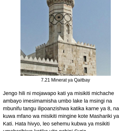
7.21 Minerat ya Qaitbay
Jengo hili ni mojawapo kati ya misikiti michache
ambayo imesimamisha umbo lake la msingi na
mbunifu tangu ilipoanzishwa katika karne ya 8, na
kuwa mfano wa misikiti mingine kote Mashariki ya
Kati. Hata hivyo, leo sehemu kubwa ya msikiti