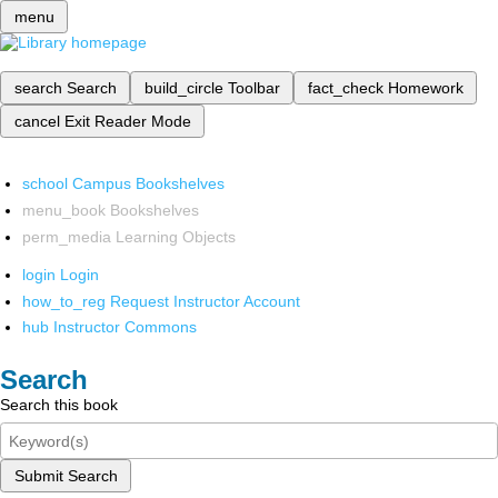
menu
search
Search
build_circle
Toolbar
fact_check
Homework
cancel
Exit Reader Mode
school
Campus Bookshelves
menu_book
Bookshelves
perm_media
Learning Objects
login
Login
how_to_reg
Request Instructor Account
hub
Instructor Commons
Search
Search this book
Submit Search