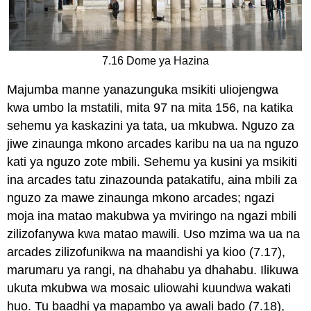
7.16 Dome ya Hazina
Majumba manne yanazunguka msikiti uliojengwa
kwa umbo la mstatili, mita 97 na mita 156, na katika
sehemu ya kaskazini ya tata, ua mkubwa. Nguzo za
jiwe zinaunga mkono arcades karibu na ua na nguzo
kati ya nguzo zote mbili. Sehemu ya kusini ya msikiti
ina arcades tatu zinazounda patakatifu, aina mbili za
nguzo za mawe zinaunga mkono arcades; ngazi
moja ina matao makubwa ya mviringo na ngazi mbili
zilizofanywa kwa matao mawili. Uso mzima wa ua na
arcades zilizofunikwa na maandishi ya kioo (7.17),
marumaru ya rangi, na dhahabu ya dhahabu. Ilikuwa
ukuta mkubwa wa mosaic uliowahi kuundwa wakati
huo. Tu baadhi ya mapambo ya awali bado (7.18),