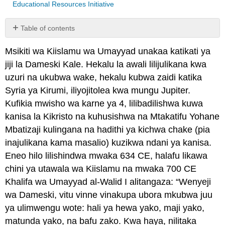
Educational Resources Initiative
Table of contents
No
headers
Msikiti wa Kiislamu wa Umayyad unakaa katikati ya
jiji la Dameski Kale. Hekalu la awali lilijulikana kwa
uzuri na ukubwa wake, hekalu kubwa zaidi katika
Syria ya Kirumi, iliyojitolea kwa mungu Jupiter.
Kufikia mwisho wa karne ya 4, lilibadilishwa kuwa
kanisa la Kikristo na kuhusishwa na Mtakatifu Yohane
Mbatizaji kulingana na hadithi ya kichwa chake (pia
inajulikana kama masalio) kuzikwa ndani ya kanisa.
Eneo hilo lilishindwa mwaka 634 CE, halafu likawa
chini ya utawala wa Kiislamu na mwaka 700 CE
Khalifa wa Umayyad al-Walid I alitangaza: “Wenyeji
wa Dameski, vitu vinne vinakupa ubora mkubwa juu
ya ulimwengu wote: hali ya hewa yako, maji yako,
matunda yako, na bafu zako. Kwa haya, nilitaka