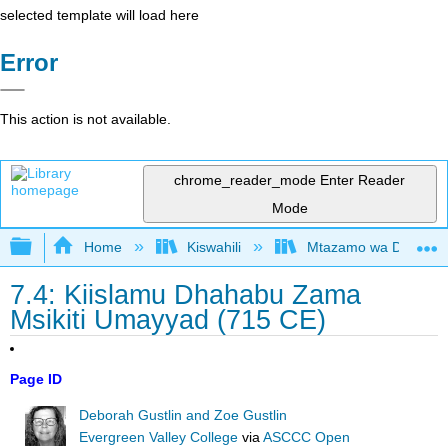
selected template will load here
Error
This action is not available.
chrome_reader_mode
Enter Reader
Mode
Expand/collapse global hierarchy
Home
Kiswahili
Mtazamo wa Dunia wa 
7.4: Kiislamu Dhahabu Zama
Msikiti Umayyad (715 CE)
Page ID
Deborah Gustlin and Zoe Gustlin
Evergreen Valley College
via
ASCCC Open