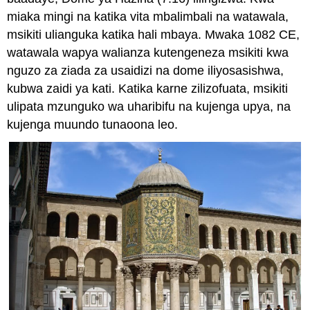
miaka mingi na katika vita mbalimbali na watawala,
msikiti ulianguka katika hali mbaya. Mwaka 1082 CE,
watawala wapya walianza kutengeneza msikiti kwa
nguzo za ziada za usaidizi na dome iliyosasishwa,
kubwa zaidi ya kati. Katika karne zilizofuata, msikiti
ulipata mzunguko wa uharibifu na kujenga upya, na
kujenga muundo tunaoona leo.