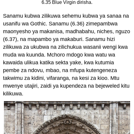
6.35 Blue Virgin dirisha.
Sanamu kubwa zilikuwa sehemu kubwa ya sanaa na
usanifu wa Gothic. Sanamu (6.36) zimepambwa
maonyesho ya makanisa, madhabahu, niches, nguzo
(6.37), na mapambo ya makaburi. Sanamu hizi
zilikuwa za ukubwa na zilichukua wasanii wengi kwa
muda wa kuunda. Mchoro mdogo kwa watu wa
kawaida ulikua katika sekta yake, kwa kutumia
pembe za ndovu, mbao, na mfupa kutengeneza
takwimu za kidini, vifaranga, na kesi za kioo. Mtu
mwenye utajiri, zaidi ya kupendeza na bejeweled kitu
kilikuwa.