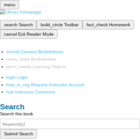
menu
search
Search
build_circle
Toolbar
fact_check
Homework
cancel
Exit Reader Mode
school
Campus Bookshelves
menu_book
Bookshelves
perm_media
Learning Objects
login
Login
how_to_reg
Request Instructor Account
hub
Instructor Commons
Search
Search this book
Submit Search