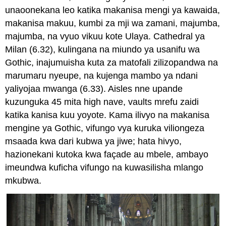
unaoonekana leo katika makanisa mengi ya kawaida,
makanisa makuu, kumbi za mji wa zamani, majumba,
majumba, na vyuo vikuu kote Ulaya. Cathedral ya
Milan (6.32), kulingana na miundo ya usanifu wa
Gothic, inajumuisha kuta za matofali zilizopandwa na
marumaru nyeupe, na kujenga mambo ya ndani
yaliyojaa mwanga (6.33). Aisles nne upande
kuzunguka 45 mita high nave, vaults mrefu zaidi
katika kanisa kuu yoyote. Kama ilivyo na makanisa
mengine ya Gothic, vifungo vya kuruka viliongeza
msaada kwa dari kubwa ya jiwe; hata hivyo,
hazionekani kutoka kwa façade au mbele, ambayo
imeundwa kuficha vifungo na kuwasilisha mlango
mkubwa.