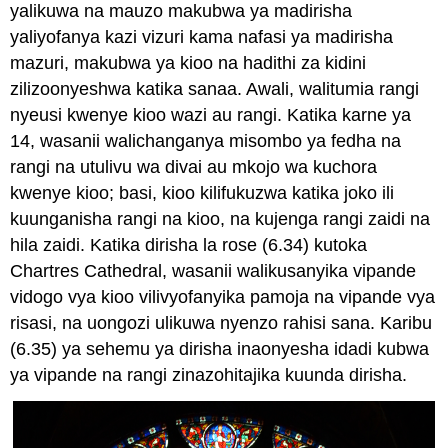
yalikuwa na mauzo makubwa ya madirisha
yaliyofanya kazi vizuri kama nafasi ya madirisha
mazuri, makubwa ya kioo na hadithi za kidini
zilizoonyeshwa katika sanaa. Awali, walitumia rangi
nyeusi kwenye kioo wazi au rangi. Katika karne ya
14, wasanii walichanganya misombo ya fedha na
rangi na utulivu wa divai au mkojo wa kuchora
kwenye kioo; basi, kioo kilifukuzwa katika joko ili
kuunganisha rangi na kioo, na kujenga rangi zaidi na
hila zaidi. Katika dirisha la rose (6.34) kutoka
Chartres Cathedral, wasanii walikusanyika vipande
vidogo vya kioo vilivyofanyika pamoja na vipande vya
risasi, na uongozi ulikuwa nyenzo rahisi sana. Karibu
(6.35) ya sehemu ya dirisha inaonyesha idadi kubwa
ya vipande na rangi zinazohitajika kuunda dirisha.