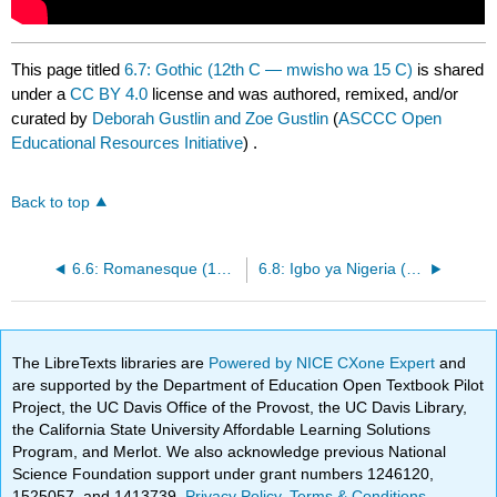
This page titled
6.7: Gothic (12th C — mwisho wa 15 C)
is shared
under a
CC BY 4.0
license and was authored, remixed, and/or
curated by
Deborah Gustlin and Zoe Gustlin
(
ASCCC Open
Educational Resources Initiative
) .
Back to top
6.6: Romanesque (1000 CE - 1150 CE)
6.8: Igbo ya Nigeria (10 C - 13 C)
The LibreTexts libraries are
Powered by NICE CXone Expert
and
are supported by the Department of Education Open Textbook Pilot
Project, the UC Davis Office of the Provost, the UC Davis Library,
the California State University Affordable Learning Solutions
Program, and Merlot. We also acknowledge previous National
Science Foundation support under grant numbers 1246120,
1525057, and 1413739.
Privacy Policy
.
Terms & Conditions
.