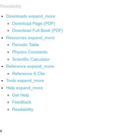
Readability
Downloads
expand_more
Download Page (PDF)
Download Full Book (PDF)
Resources
expand_more
Periodic Table
Physics Constants
Scientific Calculator
Reference
expand_more
Reference & Cite
Tools
expand_more
Help
expand_more
Get Help
Feedback
Readability
x