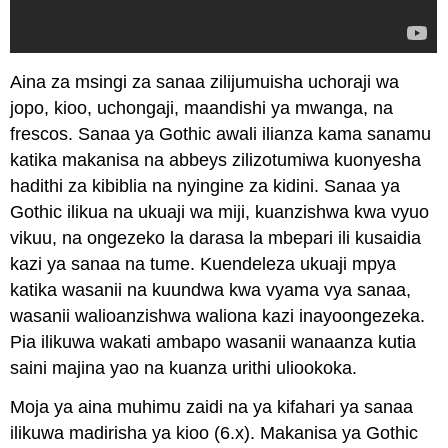
Aina za msingi za sanaa zilijumuisha uchoraji wa
jopo, kioo, uchongaji, maandishi ya mwanga, na
frescos. Sanaa ya Gothic awali ilianza kama sanamu
katika makanisa na abbeys zilizotumiwa kuonyesha
hadithi za kibiblia na nyingine za kidini. Sanaa ya
Gothic ilikua na ukuaji wa miji, kuanzishwa kwa vyuo
vikuu, na ongezeko la darasa la mbepari ili kusaidia
kazi ya sanaa na tume. Kuendeleza ukuaji mpya
katika wasanii na kuundwa kwa vyama vya sanaa,
wasanii walioanzishwa waliona kazi inayoongezeka.
Pia ilikuwa wakati ambapo wasanii wanaanza kutia
saini majina yao na kuanza urithi uliookoka.
Moja ya aina muhimu zaidi na ya kifahari ya sanaa
ilikuwa madirisha ya kioo (6.x). Makanisa ya Gothic