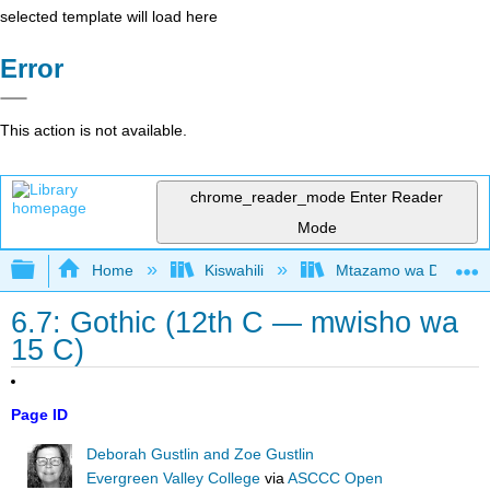
selected template will load here
Error
This action is not available.
chrome_reader_mode
Enter Reader
Mode
Expand/collapse global hierarchy
Home
Kiswahili
Mtazamo wa Dunia wa 
6.7: Gothic (12th C — mwisho wa
15 C)
Page ID
Deborah Gustlin and Zoe Gustlin
Evergreen Valley College
via
ASCCC Open