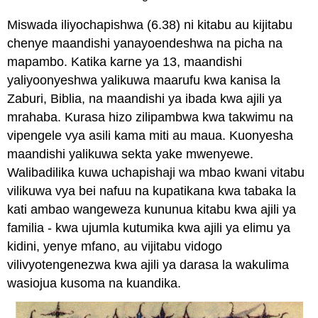
Miswada iliyochapishwa (6.38) ni kitabu au kijitabu
chenye maandishi yanayoendeshwa na picha na
mapambo. Katika karne ya 13, maandishi
yaliyoonyeshwa yalikuwa maarufu kwa kanisa la
Zaburi, Biblia, na maandishi ya ibada kwa ajili ya
mrahaba. Kurasa hizo zilipambwa kwa takwimu na
vipengele vya asili kama miti au maua. Kuonyesha
maandishi yalikuwa sekta yake mwenyewe.
Walibadilika kuwa uchapishaji wa mbao kwani vitabu
vilikuwa vya bei nafuu na kupatikana kwa tabaka la
kati ambao wangeweza kununua kitabu kwa ajili ya
familia - kwa ujumla kutumika kwa ajili ya elimu ya
kidini, yenye mfano, au vijitabu vidogo
vilivyotengenezwa kwa ajili ya darasa la wakulima
wasiojua kusoma na kuandika.