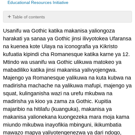
Educational Resources Initiative
Table of contents
No
headers
Usanifu wa Gothic katika makanisa yaliongoza
harakati ya sanaa ya Gothic jinsi ilivyotokea Ufaransa
na kuenea kote Ulaya na iconografia ya Kikristo
kufuatia kipindi cha Romanesque katika karne ya 12.
Mtindo wa usanifu wa Gothic ulikuwa matokeo ya
mabadiliko katika jinsi makanisa yalivyojengwa.
Majengo ya Romanesque yalikuwa na kuta kubwa na
madirisha machache na yalikuwa mafupi, majengo ya
squat, kulinganisha wazi na urefu mkubwa na
madirisha ya kioo ya zama za Gothic. Kupitia
majaribio na hitilafu (kuanguka), makanisa ya
makanisa yalionekana kuongezeka mara moja kama
miundo mikubwa inayofikia mbinguni, ikikumbatia
mawazo mapya yaliyotengenezwa ya dari ndogo,