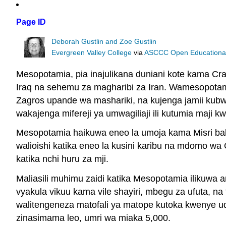
Page ID
Deborah Gustlin and Zoe Gustlin
Evergreen Valley College
via
ASCCC Open Educational 
Mesopotamia, pia inajulikana duniani kote kama Cradl
Iraq na sehemu za magharibi za Iran. Wamesopotamia
Zagros upande wa mashariki, na kujenga jamii kubwa
wakajenga mifereji ya umwagiliaji ili kutumia maji k
Mesopotamia haikuwa eneo la umoja kama Misri bal
walioishi katika eneo la kusini karibu na mdomo wa
katika nchi huru za mji.
Maliasili muhimu zaidi katika Mesopotamia ilikuwa ar
vyakula vikuu kama vile shayiri, mbegu za ufuta, na
walitengeneza matofali ya matope kutoka kwenye ud
zinasimama leo, umri wa miaka 5,000.