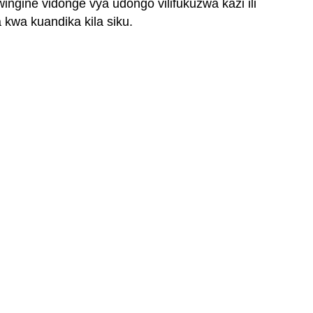
ngine vidonge vya udongo vilifukuzwa kazi ili
wa kuandika kila siku.