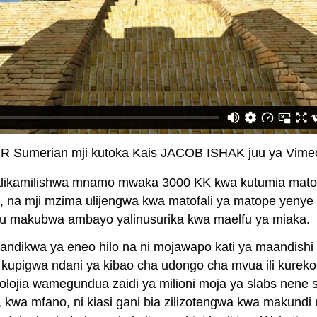
R Sumerian mji kutoka Kais JACOB ISHAK juu ya Vime
likamilishwa mnamo mwaka 3000 KK kwa kutumia matofa
0, na mji mzima ulijengwa kwa matofali ya matope yenye 
lu makubwa ambayo yalinusurika kwa maelfu ya miaka.
yoandikwa ya eneo hilo na ni mojawapo kati ya maandis
upigwa ndani ya kibao cha udongo cha mvua ili kurekod
ojia wamegundua zaidi ya milioni moja ya slabs nene si
 kwa mfano, ni kiasi gani bia zilizotengwa kwa makundi 