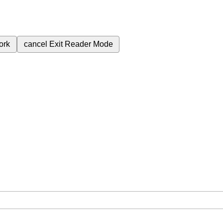
ork
cancel
Exit Reader Mode