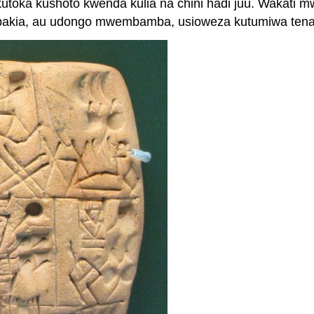
toka kushoto kwenda kulia na chini hadi juu. Wakati mwi
akia, au udongo mwembamba, usioweza kutumiwa tena k