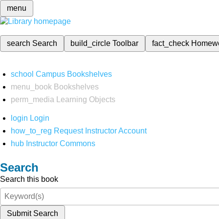
menu
search
Search
build_circle
Toolbar
fact_check
Homew
school
Campus Bookshelves
menu_book
Bookshelves
perm_media
Learning Objects
login
Login
how_to_reg
Request Instructor Account
hub
Instructor Commons
Search
Search this book
Submit Search