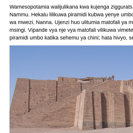
Wamesopotamia walijulikana kwa kujenga ziggurats ku
Nammu. Hekalu lilikuwa piramidi kubwa yenye umbo 
wa mwezi, Nanna. Ujenzi huo ulitumia matofali ya ma
msingi. Vipande vya nje vya matofali vilikuwa vim
piramidi umbo katika sehemu ya chini; hata hivyo,