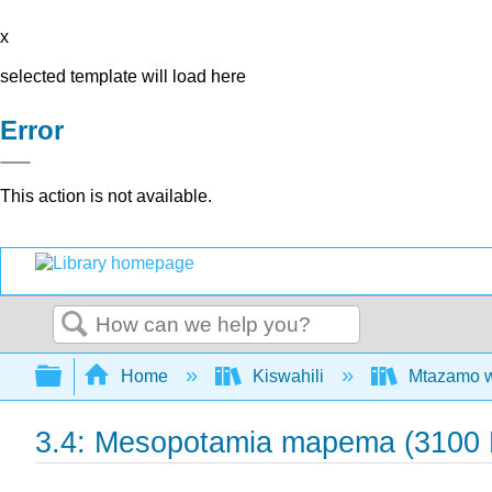
x
selected template will load here
Error
This action is not available.
Search
Expand/collapse global hierarchy
Home
Kiswahili
Mtazamo wa
3.4: Mesopotamia mapema (3100 K