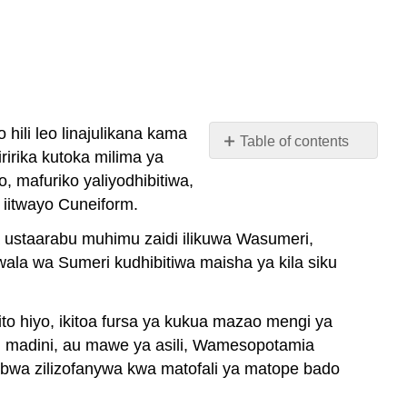
 hili leo linajulikana kama
Table of contents
irika kutoka milima ya
No
headers
 mafuriko yaliyodhibitiwa,
a iitwayo Cuneiform.
 ustaarabu muhimu zaidi ilikuwa Wasumeri,
wala wa Sumeri kudhibitiwa maisha ya kila siku
ito hiyo, ikitoa fursa ya kukua mazao mengi ya
tu, madini, au mawe ya asili, Wamesopotamia
ubwa zilizofanywa kwa matofali ya matope bado