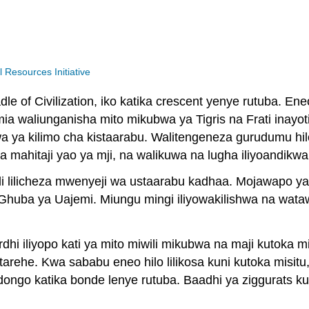
Resources Initiative
e of Civilization, iko katika crescent yenye rutuba. Eneo
 waliunganisha mito mikubwa ya Tigris na Frati inayotir
 ya kilimo cha kistaarabu. Walitengeneza gurudumu hilo,
wa mahitaji yao ya mji, na walikuwa na lugha iliyoandikw
i lilicheza mwenyeji wa ustaarabu kadhaa. Mojawapo ya
 Ghuba ya Uajemi. Miungu mingi iliyowakilishwa na wata
dhi iliyopo kati ya mito miwili mikubwa na maji kutoka m
 tarehe. Kwa sababu eneo hilo lilikosa kuni kutoka misi
ongo katika bonde lenye rutuba. Baadhi ya ziggurats k