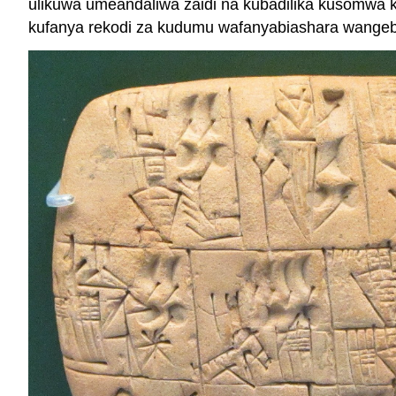
ulikuwa umeandaliwa zaidi na kubadilika kusomwa ku
kufanya rekodi za kudumu wafanyabiashara wangeb