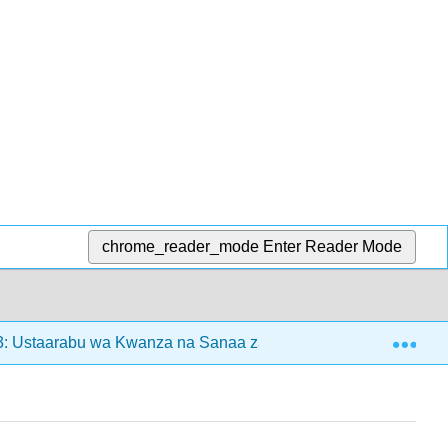
chrome_reader_mode
Enter Reader Mode
Exp
: Ustaarabu wa Kwanza na Sanaa zao (5000 BCE - 1900 BCE