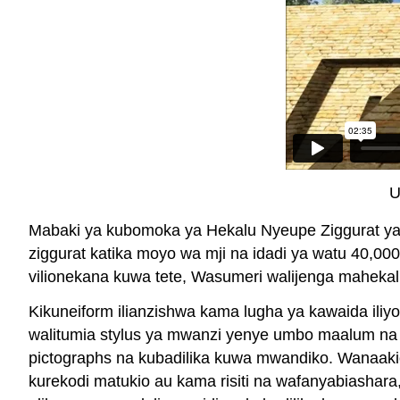
U
Mabaki ya kubomoka ya Hekalu Nyeupe Ziggurat ya
ziggurat katika moyo wa mji na idadi ya watu 40,00
vilionekana kuwa tete, Wasumeri walijenga maheka
Kikuneiform ilianzishwa kama lugha ya kawaida ili
walitumia stylus ya mwanzi yenye umbo maalum na k
pictographs na kubadilika kuwa mwandiko. Wanaakiol
kurekodi matukio au kama risiti na wafanyabiashara,