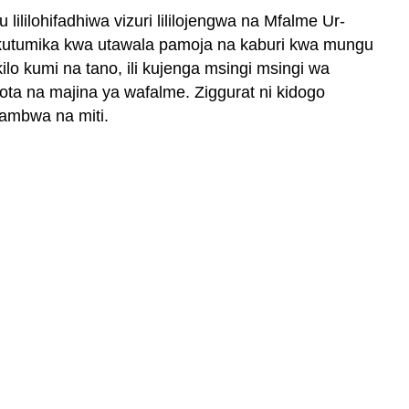
ililohifadhiwa vizuri lililojengwa na Mfalme Ur-
na kutumika kwa utawala pamoja na kaburi kwa mungu
lo kumi na tano, ili kujenga msingi msingi wa
ta na majina ya wafalme. Ziggurat ni kidogo
pambwa na miti.