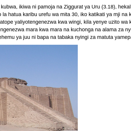
bwa, ikiwa ni pamoja na Ziggurat ya Uru (3.18), hekalu l
la hatua karibu urefu wa mita 30, iko katikati ya mji 
tope yaliyotengenezwa kwa wingi, kila yenye uzito wa ki
etengenezwa mara kwa mara na kuchonga na alama za nyo
 sehemu ya juu ni bapa na tabaka nyingi za matuta yame