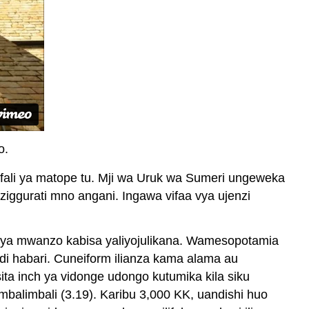
o.
li ya matope tu. Mji wa Uruk wa Sumeri ungeweka
ziggurati mno angani. Ingawa vifaa vya ujenzi
hi ya mwanzo kabisa yaliyojulikana. Wamesopotamia
i habari. Cuneiform ilianza kama alama au
ta inch ya vidonge udongo kutumika kila siku
mbalimbali (3.19). Karibu 3,000 KK, uandishi huo