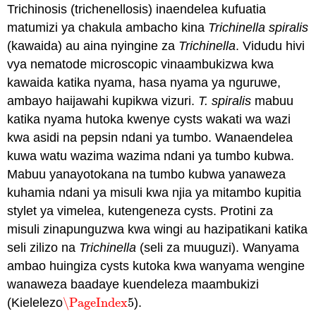
Trichinosis (trichenellosis) inaendelea kufuatia
matumizi ya chakula ambacho kina
Trichinella
spiralis
(kawaida) au aina nyingine za
Trichinella
. Vidudu hivi
vya nematode microscopic vinaambukizwa kwa
kawaida katika nyama, hasa nyama ya nguruwe,
ambayo haijawahi kupikwa vizuri.
T. spiralis
mabuu
katika nyama hutoka kwenye cysts wakati wa wazi
kwa asidi na pepsin ndani ya tumbo. Wanaendelea
kuwa watu wazima wazima ndani ya tumbo kubwa.
Mabuu yanayotokana na tumbo kubwa yanaweza
kuhamia ndani ya misuli kwa njia ya mitambo kupitia
stylet ya vimelea, kutengeneza cysts. Protini za
misuli zinapunguzwa kwa wingi au hazipatikani katika
seli zilizo na
Trichinella
(seli za muuguzi). Wanyama
ambao huingiza cysts kutoka kwa wanyama wengine
wanaweza baadaye kuendeleza maambukizi
(Kielelezo
\PageIndex
5
).
\PageIndex
5