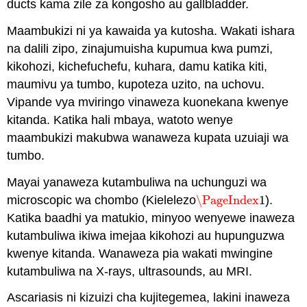
ducts kama zile za kongosho au gallbladder.
Maambukizi ni ya kawaida ya kutosha. Wakati ishara
na dalili zipo, zinajumuisha kupumua kwa pumzi,
kikohozi, kichefuchefu, kuhara, damu katika kiti,
maumivu ya tumbo, kupoteza uzito, na uchovu.
Vipande vya mviringo vinaweza kuonekana kwenye
kitanda. Katika hali mbaya, watoto wenye
maambukizi makubwa wanaweza kupata uzuiaji wa
tumbo.
Mayai yanaweza kutambuliwa na uchunguzi wa
microscopic wa chombo (Kielelezo
\PageIndex
1
).
\PageIndex
1
Katika baadhi ya matukio, minyoo wenyewe inaweza
kutambuliwa ikiwa imejaa kikohozi au hupunguzwa
kwenye kitanda. Wanaweza pia wakati mwingine
kutambuliwa na X-rays, ultrasounds, au MRI.
Ascariasis ni kizuizi cha kujitegemea, lakini inaweza