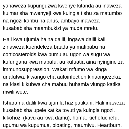
yanaweza kupunguzwa kwenye kitanda au inaweza
kuimarisha mwenyeji kwa kuingia tishu za matumbo
na ngozi karibu na anus, ambayo inaweza
kusababisha maambukizi ya muda mrefu.
Hali kwa ujumla haina dalili, ingawa dalili kali
zinaweza kuendeleza baada ya matibabu na
corticosteroids kwa pumu au ugonjwa sugu wa
kufungana kwa mapafu, au kufuatia aina nyingine za
immunosuppression. Wakati mfumo wa kinga
unafutwa, kiwango cha autoinfection kinaongezeka,
na kiasi kikubwa cha mabuu huhamia viungo katika
mwili wote.
Ishara na dalili kwa ujumla hazipatikani. Hali inaweza
kusababisha upele katika tovuti ya kuingia ngozi,
kikohozi (kavu au kwa damu), homa, kichefuchefu,
ugumu wa kupumua, bloating, maumivu, Heartburn,