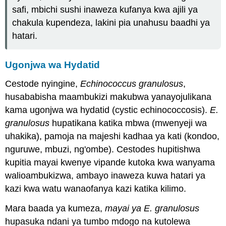
safi, mbichi sushi inaweza kufanya kwa ajili ya
chakula kupendeza, lakini pia unahusu baadhi ya
hatari.
Ugonjwa wa Hydatid
Cestode nyingine,
Echinococcus granulosus
,
husababisha maambukizi makubwa yanayojulikana
kama ugonjwa wa hydatid (cystic echinococcosis).
E.
granulosus
hupatikana katika mbwa (mwenyeji wa
uhakika), pamoja na majeshi kadhaa ya kati (kondoo,
nguruwe, mbuzi, ng'ombe). Cestodes hupitishwa
kupitia mayai kwenye vipande kutoka kwa wanyama
walioambukizwa, ambayo inaweza kuwa hatari ya
kazi kwa watu wanaofanya kazi katika kilimo.
Mara baada ya kumeza,
mayai ya E. granulosus
hupasuka ndani ya tumbo mdogo na kutolewa