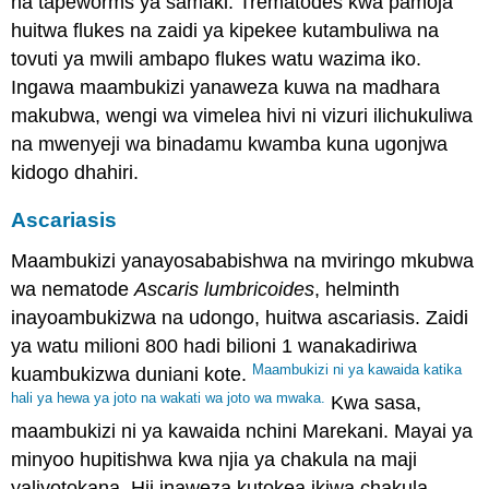
na tapeworms ya samaki. Trematodes kwa pamoja
huitwa flukes na zaidi ya kipekee kutambuliwa na
tovuti ya mwili ambapo flukes watu wazima iko.
Ingawa maambukizi yanaweza kuwa na madhara
makubwa, wengi wa vimelea hivi ni vizuri ilichukuliwa
na mwenyeji wa binadamu kwamba kuna ugonjwa
kidogo dhahiri.
Ascariasis
Maambukizi yanayosababishwa na mviringo mkubwa
wa nematode
Ascaris lumbricoides
, helminth
inayoambukizwa na udongo, huitwa ascariasis. Zaidi
ya watu milioni 800 hadi bilioni 1 wanakadiriwa
Maambukizi ni ya kawaida katika
kuambukizwa duniani kote.
hali ya hewa ya joto na wakati wa joto wa mwaka.
Kwa sasa,
maambukizi ni ya kawaida nchini Marekani. Mayai ya
minyoo hupitishwa kwa njia ya chakula na maji
yaliyotokana. Hii inaweza kutokea ikiwa chakula