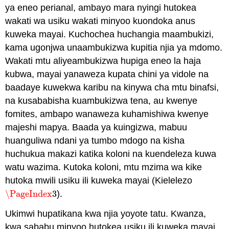
ya eneo perianal, ambayo mara nyingi hutokea
wakati wa usiku wakati minyoo kuondoka anus
kuweka mayai. Kuchochea huchangia maambukizi,
kama ugonjwa unaambukizwa kupitia njia ya mdomo.
Wakati mtu aliyeambukizwa hupiga eneo la haja
kubwa, mayai yanaweza kupata chini ya vidole na
baadaye kuwekwa karibu na kinywa cha mtu binafsi,
na kusababisha kuambukizwa tena, au kwenye
fomites, ambapo wanaweza kuhamishiwa kwenye
majeshi mapya. Baada ya kuingizwa, mabuu
huanguliwa ndani ya tumbo mdogo na kisha
huchukua makazi katika koloni na kuendeleza kuwa
watu wazima. Kutoka koloni, mtu mzima wa kike
hutoka mwili usiku ili kuweka mayai (Kielelezo
\PageIndex
3
).
\PageIndex
3
Ukimwi hupatikana kwa njia yoyote tatu. Kwanza,
kwa sababu minyoo hutokea usiku ili kuweka mayai,