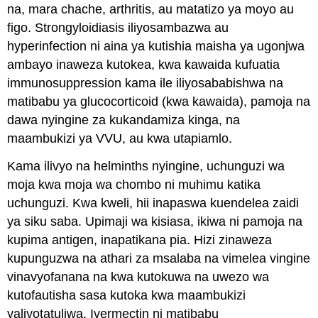
na, mara chache, arthritis, au matatizo ya moyo au
figo. Strongyloidiasis iliyosambazwa au
hyperinfection ni aina ya kutishia maisha ya ugonjwa
ambayo inaweza kutokea, kwa kawaida kufuatia
immunosuppression kama ile iliyosababishwa na
matibabu ya glucocorticoid (kwa kawaida), pamoja na
dawa nyingine za kukandamiza kinga, na
maambukizi ya VVU, au kwa utapiamlo.
Kama ilivyo na helminths nyingine, uchunguzi wa
moja kwa moja wa chombo ni muhimu katika
uchunguzi. Kwa kweli, hii inapaswa kuendelea zaidi
ya siku saba. Upimaji wa kisiasa, ikiwa ni pamoja na
kupima antigen, inapatikana pia. Hizi zinaweza
kupunguzwa na athari za msalaba na vimelea vingine
vinavyofanana na kwa kutokuwa na uwezo wa
kutofautisha sasa kutoka kwa maambukizi
yaliyotatuliwa. Ivermectin ni matibabu