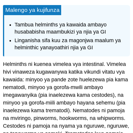
Malengo ya kujifunza
Tambua helminths ya kawaida ambayo
husababisha maambukizi ya njia ya GI
Linganisha sifa kuu za magonjwa maalum ya
helminthic yanayoathiri njia ya GI
Helminths ni kuenea vimelea vya intestinal. Vimelea
hivi vinaweza kugawanywa katika vikundi vitatu vya
kawaida: minyoo ya pande zote huelezewa pia kama
nematodi, minyoo ya gorofa-mwili ambayo
imegawanyika (pia inaelezewa kama cestodes), na
minyoo ya gorofa-miili ambayo hayana sehemu (pia
inaelezewa kama trematodi). Nematodes ni pamoja
na mviringo, pinworms, hookworms, na whipworms.
Cestodes ni pamoja na nyama ya nguruwe, nguruwe,