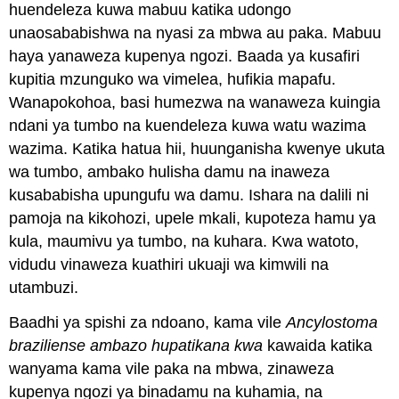
huendeleza kuwa mabuu katika udongo
unaosababishwa na nyasi za mbwa au paka. Mabuu
haya yanaweza kupenya ngozi. Baada ya kusafiri
kupitia mzunguko wa vimelea, hufikia mapafu.
Wanapokohoa, basi humezwa na wanaweza kuingia
ndani ya tumbo na kuendeleza kuwa watu wazima
wazima. Katika hatua hii, huunganisha kwenye ukuta
wa tumbo, ambako hulisha damu na inaweza
kusababisha upungufu wa damu. Ishara na dalili ni
pamoja na kikohozi, upele mkali, kupoteza hamu ya
kula, maumivu ya tumbo, na kuhara. Kwa watoto,
vidudu vinaweza kuathiri ukuaji wa kimwili na
utambuzi.
Baadhi ya spishi za ndoano, kama vile
Ancylostoma
braziliense ambazo hupatikana kwa
kawaida katika
wanyama kama vile paka na mbwa, zinaweza
kupenya ngozi ya binadamu na kuhamia, na