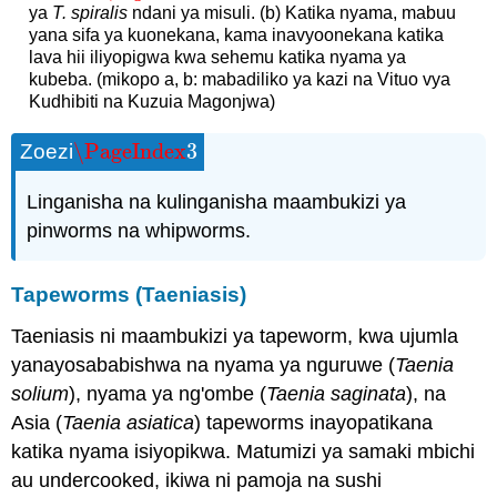
ya
T. spiralis
ndani ya misuli. (b) Katika nyama, mabuu
yana sifa ya kuonekana, kama inavyoonekana katika
lava hii iliyopigwa kwa sehemu katika nyama ya
kubeba. (mikopo a, b: mabadiliko ya kazi na Vituo vya
Kudhibiti na Kuzuia Magonjwa)
\PageIndex
3
Zoezi
\PageIndex
3
Linganisha na kulinganisha maambukizi ya
pinworms na whipworms.
Tapeworms (Taeniasis)
Taeniasis ni maambukizi ya tapeworm, kwa ujumla
yanayosababishwa na nyama ya nguruwe (
Taenia
solium
), nyama ya ng'ombe (
Taenia saginata
), na
Asia (
Taenia asiatica
) tapeworms inayopatikana
katika nyama isiyopikwa. Matumizi ya samaki mbichi
au undercooked, ikiwa ni pamoja na sushi