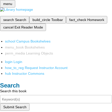
menu
search
Search
build_circle
Toolbar
fact_check
Homework
cancel
Exit Reader Mode
school
Campus Bookshelves
menu_book
Bookshelves
perm_media
Learning Objects
login
Login
how_to_reg
Request Instructor Account
hub
Instructor Commons
Search
Search this book
Submit Search