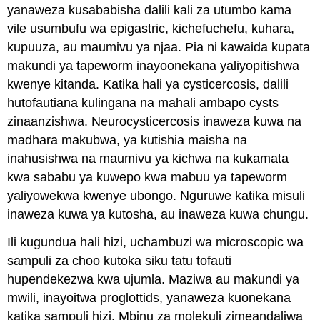
yanaweza kusababisha dalili kali za utumbo kama
vile usumbufu wa epigastric, kichefuchefu, kuhara,
kupuuza, au maumivu ya njaa. Pia ni kawaida kupata
makundi ya tapeworm inayoonekana yaliyopitishwa
kwenye kitanda. Katika hali ya cysticercosis, dalili
hutofautiana kulingana na mahali ambapo cysts
zinaanzishwa. Neurocysticercosis inaweza kuwa na
madhara makubwa, ya kutishia maisha na
inahusishwa na maumivu ya kichwa na kukamata
kwa sababu ya kuwepo kwa mabuu ya tapeworm
yaliyowekwa kwenye ubongo. Nguruwe katika misuli
inaweza kuwa ya kutosha, au inaweza kuwa chungu.
Ili kugundua hali hizi, uchambuzi wa microscopic wa
sampuli za choo kutoka siku tatu tofauti
hupendekezwa kwa ujumla. Maziwa au makundi ya
mwili, inayoitwa proglottids, yanaweza kuonekana
katika sampuli hizi. Mbinu za molekuli zimeandaliwa