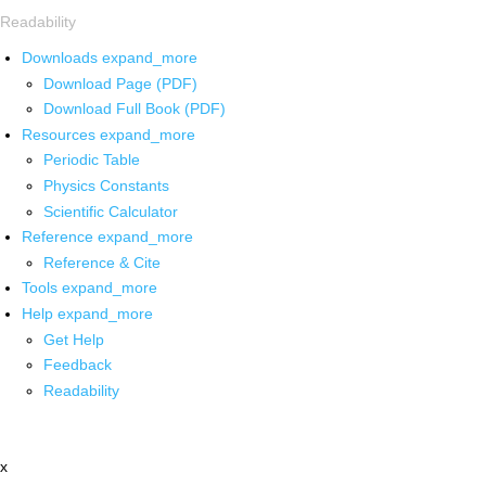
Readability
Downloads
expand_more
Download Page (PDF)
Download Full Book (PDF)
Resources
expand_more
Periodic Table
Physics Constants
Scientific Calculator
Reference
expand_more
Reference & Cite
Tools
expand_more
Help
expand_more
Get Help
Feedback
Readability
x