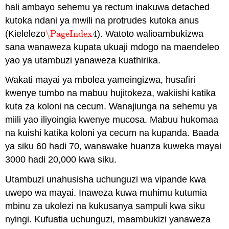
hali ambayo sehemu ya rectum inakuwa detached
kutoka ndani ya mwili na protrudes kutoka anus
(Kielelezo
\PageIndex
4
). Watoto walioambukizwa
\PageIndex
4
sana wanaweza kupata ukuaji mdogo na maendeleo
yao ya utambuzi yanaweza kuathirika.
Wakati mayai ya mbolea yameingizwa, husafiri
kwenye tumbo na mabuu hujitokeza, wakiishi katika
kuta za koloni na cecum. Wanajiunga na sehemu ya
miili yao iliyoingia kwenye mucosa. Mabuu hukomaa
na kuishi katika koloni ya cecum na kupanda. Baada
ya siku 60 hadi 70, wanawake huanza kuweka mayai
3000 hadi 20,000 kwa siku.
Utambuzi unahusisha uchunguzi wa vipande kwa
uwepo wa mayai. Inaweza kuwa muhimu kutumia
mbinu za ukolezi na kukusanya sampuli kwa siku
nyingi. Kufuatia uchunguzi, maambukizi yanaweza