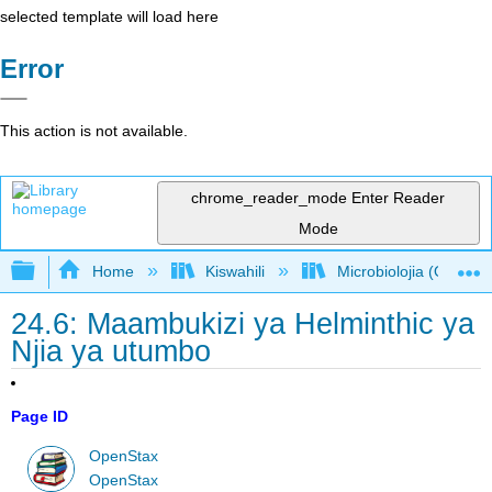
selected template will load here
Error
This action is not available.
chrome_reader_mode
Enter Reader
Mode
Expand/collapse global hierarchy
Home
Kiswahili
Microbiolojia (OpenSt
24.6: Maambukizi ya Helminthic ya
Njia ya utumbo
Page ID
OpenStax
OpenStax