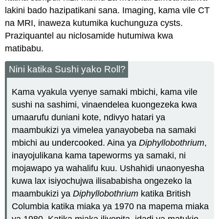
lakini bado hazipatikani sana. Imaging, kama vile CT
na MRI, inaweza kutumika kuchunguza cysts.
Praziquantel au niclosamide hutumiwa kwa
matibabu.
Nini katika Sushi yako Roll?
Kama vyakula vyenye samaki mbichi, kama vile
sushi na sashimi, vinaendelea kuongezeka kwa
umaarufu duniani kote, ndivyo hatari ya
maambukizi ya vimelea yanayobeba na samaki
mbichi au undercooked. Aina ya
Diphyllobothrium
,
inayojulikana kama tapeworms ya samaki, ni
mojawapo ya wahalifu kuu. Ushahidi unaonyesha
kuwa lax isiyochujwa ilisababisha ongezeko la
maambukizi ya
Diphyllobothrium
katika British
Columbia katika miaka ya 1970 na mapema miaka
ya 1980. Katika miaka iliyopita, idadi ya matukio