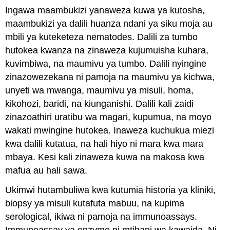
Ingawa maambukizi yanaweza kuwa ya kutosha,
maambukizi ya dalili huanza ndani ya siku moja au
mbili ya kuteketeza nematodes. Dalili za tumbo
hutokea kwanza na zinaweza kujumuisha kuhara,
kuvimbiwa, na maumivu ya tumbo. Dalili nyingine
zinazowezekana ni pamoja na maumivu ya kichwa,
unyeti wa mwanga, maumivu ya misuli, homa,
kikohozi, baridi, na kiunganishi. Dalili kali zaidi
zinazoathiri uratibu wa magari, kupumua, na moyo
wakati mwingine hutokea. Inaweza kuchukua miezi
kwa dalili kutatua, na hali hiyo ni mara kwa mara
mbaya. Kesi kali zinaweza kuwa na makosa kwa
mafua au hali sawa.
Ukimwi hutambuliwa kwa kutumia historia ya kliniki,
biopsy ya misuli kutafuta mabuu, na kupima
serological, ikiwa ni pamoja na immunoassays.