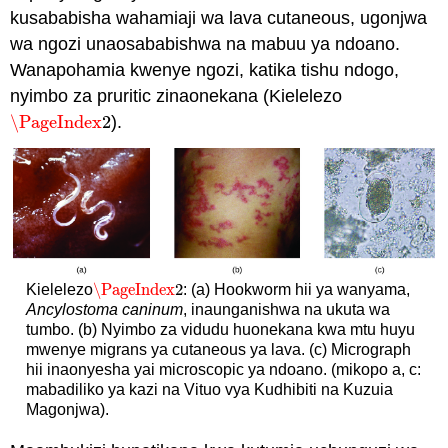
kusababisha wahamiaji wa lava cutaneous, ugonjwa
wa ngozi unaosababishwa na mabuu ya ndoano.
Wanapohamia kwenye ngozi, katika tishu ndogo,
nyimbo za pruritic zinaonekana (Kielelezo
\PageIndex
2
).
\PageIndex
2
\PageIndex
2
Kielelezo
: (a) Hookworm hii ya wanyama,
\PageIndex
2
Ancylostoma caninum
, inaunganishwa na ukuta wa
tumbo. (b) Nyimbo za vidudu huonekana kwa mtu huyu
mwenye migrans ya cutaneous ya lava. (c) Micrograph
hii inaonyesha yai microscopic ya ndoano. (mikopo a, c:
mabadiliko ya kazi na Vituo vya Kudhibiti na Kuzuia
Magonjwa).