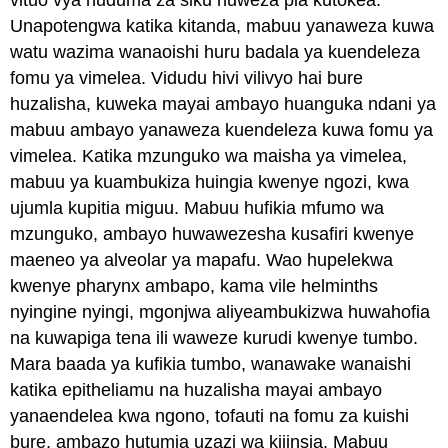
Unapotengwa katika kitanda, mabuu yanaweza kuwa
watu wazima wanaoishi huru badala ya kuendeleza
fomu ya vimelea. Vidudu hivi vilivyo hai bure
huzalisha, kuweka mayai ambayo huanguka ndani ya
mabuu ambayo yanaweza kuendeleza kuwa fomu ya
vimelea. Katika mzunguko wa maisha ya vimelea,
mabuu ya kuambukiza huingia kwenye ngozi, kwa
ujumla kupitia miguu. Mabuu hufikia mfumo wa
mzunguko, ambayo huwawezesha kusafiri kwenye
maeneo ya alveolar ya mapafu. Wao hupelekwa
kwenye pharynx ambapo, kama vile helminths
nyingine nyingi, mgonjwa aliyeambukizwa huwahofia
na kuwapiga tena ili waweze kurudi kwenye tumbo.
Mara baada ya kufikia tumbo, wanawake wanaishi
katika epitheliamu na huzalisha mayai ambayo
yanaendelea kwa ngono, tofauti na fomu za kuishi
bure, ambazo hutumia uzazi wa kijinsia. Mabuu