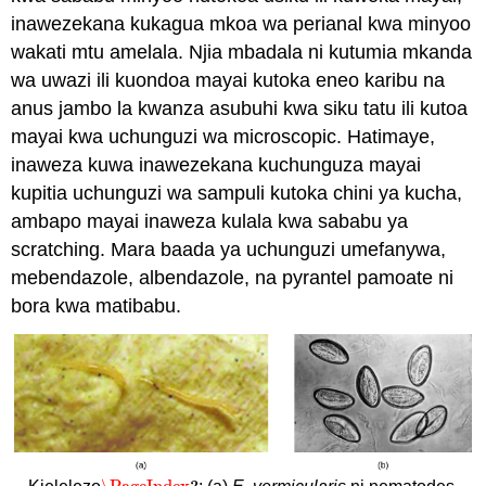
inawezekana kukagua mkoa wa perianal kwa minyoo
wakati mtu amelala. Njia mbadala ni kutumia mkanda
wa uwazi ili kuondoa mayai kutoka eneo karibu na
anus jambo la kwanza asubuhi kwa siku tatu ili kutoa
mayai kwa uchunguzi wa microscopic. Hatimaye,
inaweza kuwa inawezekana kuchunguza mayai
kupitia uchunguzi wa sampuli kutoka chini ya kucha,
ambapo mayai inaweza kulala kwa sababu ya
scratching. Mara baada ya uchunguzi umefanywa,
mebendazole, albendazole, na pyrantel pamoate ni
bora kwa matibabu.