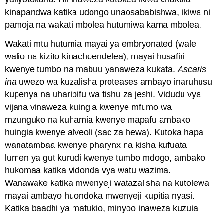
kinapandwa katika udongo unaosababishwa, ikiwa ni
pamoja na wakati mbolea hutumiwa kama mbolea.
Wakati mtu hutumia mayai ya embryonated (wale
walio na kizito kinachoendelea), mayai husafiri
kwenye tumbo na mabuu yanaweza kukata.
Ascaris
ina
uwezo wa kuzalisha proteases ambayo inaruhusu
kupenya na uharibifu wa tishu za jeshi. Vidudu vya
vijana vinaweza kuingia kwenye mfumo wa
mzunguko na kuhamia kwenye mapafu ambako
huingia kwenye alveoli (sac za hewa). Kutoka hapa
wanatambaa kwenye pharynx na kisha kufuata
lumen ya gut kurudi kwenye tumbo mdogo, ambako
hukomaa katika vidonda vya watu wazima.
Wanawake katika mwenyeji watazalisha na kutolewa
mayai ambayo huondoka mwenyeji kupitia nyasi.
Katika baadhi ya matukio, minyoo inaweza kuzuia