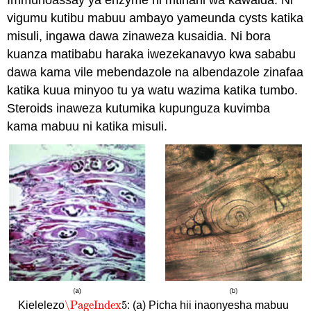
Immunoassay ya enzyme ni mtihani wa kawaida. Ni
vigumu kutibu mabuu ambayo yameunda cysts katika
misuli, ingawa dawa zinaweza kusaidia. Ni bora
kuanza matibabu haraka iwezekanavyo kwa sababu
dawa kama vile mebendazole na albendazole zinafaa
katika kuua minyoo tu ya watu wazima katika tumbo.
Steroids inaweza kutumika kupunguza kuvimba
kama mabuu ni katika misuli.
\PageIndex
5
Kielelezo
: (a) Picha hii inaonyesha mabuu
\PageIndex
5