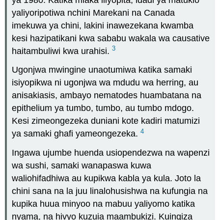
yaliyoripotiwa nchini Marekani na Canada
imekuwa ya chini, lakini inawezekana kwamba
kesi hazipatikani kwa sababu wakala wa causative
3
haitambuliwi kwa urahisi.
Ugonjwa mwingine unaotumiwa katika samaki
isiyopikwa ni ugonjwa wa mdudu wa herring, au
anisakiasis, ambayo nematodes huambatana na
epithelium ya tumbo, tumbo, au tumbo mdogo.
Kesi zimeongezeka duniani kote kadiri matumizi
4
ya samaki ghafi yameongezeka.
Ingawa ujumbe huenda usiopendezwa na wapenzi
wa sushi, samaki wanapaswa kuwa
waliohifadhiwa au kupikwa kabla ya kula. Joto la
chini sana na la juu linalohusishwa na kufungia na
kupika huua minyoo na mabuu yaliyomo katika
nyama, na hivyo kuzuia maambukizi. Kuingiza