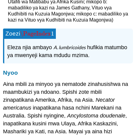
Utafiti wa Matibabu ya Afrika Kusini; mikopo b:
mabadiliko ya kazi na James Gathany, Vituo vya
Kudhibiti na Kuzuia Magonjwa; mikopo c: mabadiliko ya
kazi na Vituo vya Kudhibiti na Kuzuia Magonjwa)
\PageIndex
1
Zoezi
\PageIndex
1
Eleza njia ambayo
A. lumbricoides
hufikia matumbo
ya mwenyeji kama mdudu mzima.
Nyoo
Aina mbili za minyoo ya nematode zinahusishwa na
maambukizi ya ndoano. Spishi zote mbili
zinapatikana Amerika, Afrika, na Asia.
Necator
americanus
inapatikana hasa nchini Marekani na
Australia. Spishi nyingine,
Ancylostoma doudenale
,
inapatikana kusini mwa Ulaya, Afrika Kaskazini,
Mashariki ya Kati, na Asia. Mayai ya aina hizi