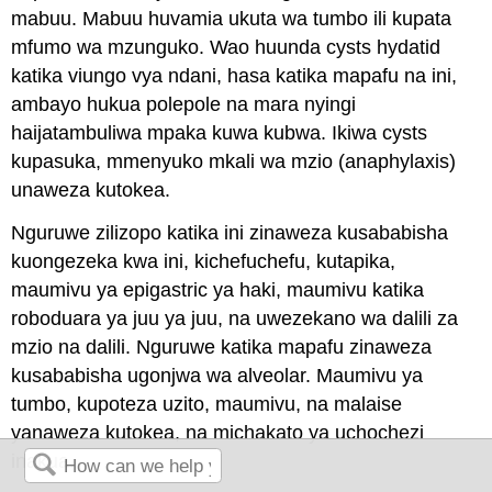
mabuu. Mabuu huvamia ukuta wa tumbo ili kupata
mfumo wa mzunguko. Wao huunda cysts hydatid
katika viungo vya ndani, hasa katika mapafu na ini,
ambayo hukua polepole na mara nyingi
haijatambuliwa mpaka kuwa kubwa. Ikiwa cysts
kupasuka, mmenyuko mkali wa mzio (anaphylaxis)
unaweza kutokea.
Nguruwe zilizopo katika ini zinaweza kusababisha
kuongezeka kwa ini, kichefuchefu, kutapika,
maumivu ya epigastric ya haki, maumivu katika
roboduara ya juu ya juu, na uwezekano wa dalili za
mzio na dalili. Nguruwe katika mapafu zinaweza
kusababisha ugonjwa wa alveolar. Maumivu ya
tumbo, kupoteza uzito, maumivu, na malaise
yanaweza kutokea, na michakato ya uchochezi
inakua.