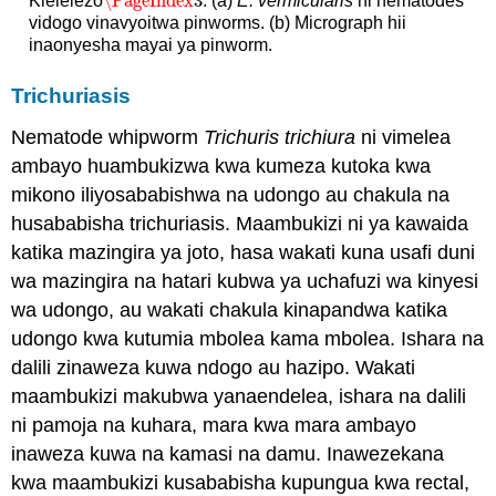
\PageIndex
3
Kielelezo
: (a)
E. vermicularis
ni nematodes
\PageIndex
3
vidogo vinavyoitwa pinworms. (b) Micrograph hii
inaonyesha mayai ya pinworm.
Trichuriasis
Nematode whipworm
Trichuris trichiura
ni vimelea
ambayo huambukizwa kwa kumeza kutoka kwa
mikono iliyosababishwa na udongo au chakula na
husababisha trichuriasis. Maambukizi ni ya kawaida
katika mazingira ya joto, hasa wakati kuna usafi duni
wa mazingira na hatari kubwa ya uchafuzi wa kinyesi
wa udongo, au wakati chakula kinapandwa katika
udongo kwa kutumia mbolea kama mbolea. Ishara na
dalili zinaweza kuwa ndogo au hazipo. Wakati
maambukizi makubwa yanaendelea, ishara na dalili
ni pamoja na kuhara, mara kwa mara ambayo
inaweza kuwa na kamasi na damu. Inawezekana
kwa maambukizi kusababisha kupungua kwa rectal,