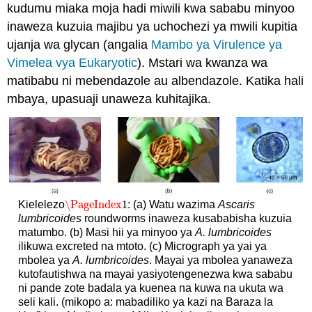
kudumu miaka moja hadi miwili kwa sababu minyoo
inaweza kuzuia majibu ya uchochezi ya mwili kupitia
ujanja wa glycan (angalia
Mambo ya Virulence ya
Vimelea vya Eukaryotic
). Mstari wa kwanza wa
matibabu ni mebendazole au albendazole. Katika hali
mbaya, upasuaji unaweza kuhitajika.
\PageIndex
1
Kielelezo
: (a) Watu wazima
Ascaris
\PageIndex
1
lumbricoides
roundworms inaweza kusababisha kuzuia
matumbo. (b) Masi hii ya minyoo ya
A. lumbricoides
ilikuwa excreted na mtoto. (c) Micrograph ya yai ya
mbolea ya
A. lumbricoides
. Mayai ya mbolea yanaweza
kutofautishwa na mayai yasiyotengenezwa kwa sababu
ni pande zote badala ya kuenea na kuwa na ukuta wa
seli kali. (mikopo a: mabadiliko ya kazi na Baraza la