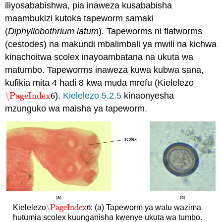
iliyosababishwa, pia inaweza kusababisha
maambukizi kutoka tapeworm samaki
(
Diphyllobothrium
latum
). Tapeworms ni flatworms
(cestodes) na makundi mbalimbali ya mwili na kichwa
kinachoitwa scolex inayoambatana na ukuta wa
matumbo. Tapeworms inaweza kuwa kubwa sana,
kufikia mita 4 hadi 8 kwa muda mrefu (Kielelezo
\PageIndex
6
).
Kielelezo 5.2.5
kinaonyesha
\PageIndex
6
mzunguko wa maisha ya tapeworm.
\PageIndex
6
Kielelezo
: (a) Tapeworm ya watu wazima
\PageIndex
6
hutumia scolex kuunganisha kwenye ukuta wa tumbo.