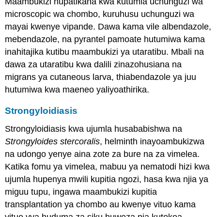
Maambukizi hupatikana kwa kutumia uchunguzi wa
microscopic wa chombo, kuruhusu uchunguzi wa
mayai kwenye vipande. Dawa kama vile albendazole,
mebendazole, na pyrantel pamoate hutumiwa kama
inahitajika kutibu maambukizi ya utaratibu. Mbali na
dawa za utaratibu kwa dalili zinazohusiana na
migrans ya cutaneous larva, thiabendazole ya juu
hutumiwa kwa maeneo yaliyoathirika.
Strongyloidiasis
Strongyloidiasis kwa ujumla husababishwa na
Strongyloides stercoralis
, helminth inayoambukizwa
na udongo yenye aina zote za bure na za vimelea.
Katika fomu ya vimelea, mabuu ya nematodi hizi kwa
ujumla hupenya mwili kupitia ngozi, hasa kwa njia ya
miguu tupu, ingawa maambukizi kupitia
transplantation ya chombo au kwenye vituo kama
vituo vya huduma za siku huweza pia kutokea.