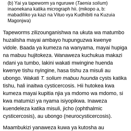
(b) Yai ya tapeworm ya nguruwe (
Taenia solium
)
inaonekana katika micrograph hii. (mikopo a, b:
mabadiliko ya kazi na Vituo vya Kudhibiti na Kuzuia
Magonjwa)
Tapeworms zilizounganishwa na ukuta wa matumbo
huzalisha mayai ambayo hupunguzwa kwenye
vidole. Baada ya kumeza na wanyama, mayai hupiga
na mabuu hujitokeza. Wanaweza kuchukua makazi
ndani ya tumbo, lakini wakati mwingine huenda
kwenye tishu nyingine, hasa tishu za misuli au
ubongo. Wakati
T. solium mabuu huunda
cysts katika
tishu, hali inaitwa cysticercosis. Hii hutokea kwa
kumeza mayai kupitia njia ya mdomo wa mdomo, si
kwa matumizi ya nyama isiyopikwa. Inaweza
kuendeleza katika misuli, jicho (ophthalmic
cysticercosis), au ubongo (neurocysticercosis).
Maambukizi yanaweza kuwa ya kutosha au