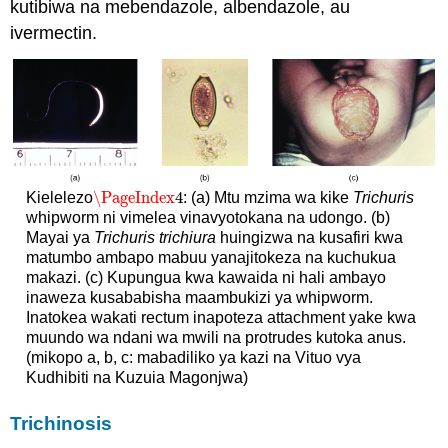
kutibiwa na mebendazole, albendazole, au
ivermectin.
\PageIndex
4
Kielelezo
: (a) Mtu mzima wa kike
Trichuris
\PageIndex
4
whipworm ni vimelea vinavyotokana na udongo. (b)
Mayai ya
Trichuris trichiura
huingizwa na kusafiri kwa
matumbo ambapo mabuu yanajitokeza na kuchukua
makazi. (c) Kupungua kwa kawaida ni hali ambayo
inaweza kusababisha maambukizi ya whipworm.
Inatokea wakati rectum inapoteza attachment yake kwa
muundo wa ndani wa mwili na protrudes kutoka anus.
(mikopo a, b, c: mabadiliko ya kazi na Vituo vya
Kudhibiti na Kuzuia Magonjwa)
Trichinosis