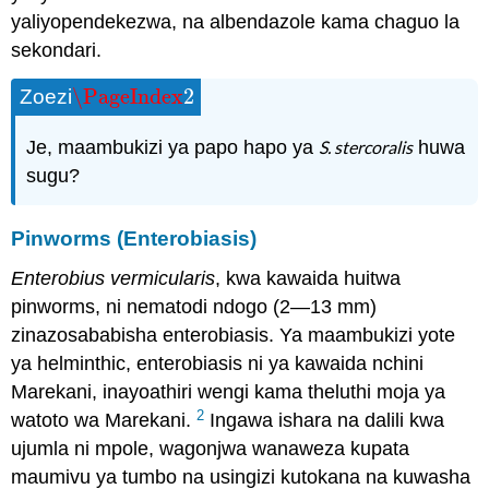
yaliyopendekezwa, na albendazole kama chaguo la
sekondari.
\PageIndex
2
Zoezi
\PageIndex
2
Je, maambukizi ya papo hapo ya
S. stercoralis
huwa
sugu?
Pinworms (Enterobiasis)
Enterobius vermicularis
, kwa kawaida huitwa
pinworms, ni nematodi ndogo (2—13 mm)
zinazosababisha enterobiasis. Ya maambukizi yote
ya helminthic, enterobiasis ni ya kawaida nchini
Marekani, inayoathiri wengi kama theluthi moja ya
2
watoto wa Marekani.
Ingawa ishara na dalili kwa
ujumla ni mpole, wagonjwa wanaweza kupata
maumivu ya tumbo na usingizi kutokana na kuwasha