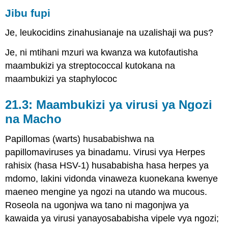
Jibu fupi
Je, leukocidins zinahusianaje na uzalishaji wa pus?
Je, ni mtihani mzuri wa kwanza wa kutofautisha
maambukizi ya streptococcal kutokana na
maambukizi ya staphylococ
21.3: Maambukizi ya virusi ya Ngozi
na Macho
Papillomas (warts) husababishwa na
papillomaviruses ya binadamu. Virusi vya Herpes
rahisix (hasa HSV-1) husababisha hasa herpes ya
mdomo, lakini vidonda vinaweza kuonekana kwenye
maeneo mengine ya ngozi na utando wa mucous.
Roseola na ugonjwa wa tano ni magonjwa ya
kawaida ya virusi yanayosababisha vipele vya ngozi;