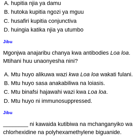
hupitia njia ya damu
hutoka kupitia ngozi ya mguu
husafiri kupitia conjunctiva
huingia katika njia ya utumbo
Jibu
Mgonjwa anajaribu chanya kwa antibodies
Loa loa
.
Mtihani huu unaonyesha nini?
Mtu huyo alikuwa wazi
kwa Loa loa
wakati fulani.
Mtu huyo sasa anakabiliwa na loiasis.
Mtu binafsi hajawahi wazi kwa
Loa loa
.
Mtu huyo ni immunosuppressed.
Jibu
________ ni kawaida kutibiwa na mchanganyiko wa
chlorhexidine na polyhexamethylene biguanide.