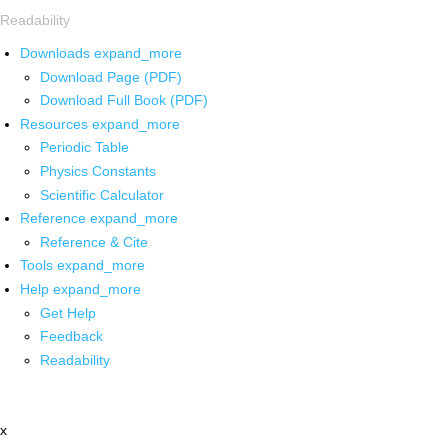
Readability
Downloads
expand_more
Download Page (PDF)
Download Full Book (PDF)
Resources
expand_more
Periodic Table
Physics Constants
Scientific Calculator
Reference
expand_more
Reference & Cite
Tools
expand_more
Help
expand_more
Get Help
Feedback
Readability
x