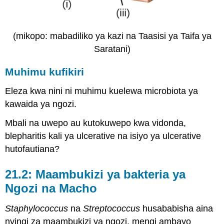
(mikopo: mabadiliko ya kazi na Taasisi ya Taifa ya
Saratani)
Muhimu kufikiri
Eleza kwa nini ni muhimu kuelewa microbiota ya
kawaida ya ngozi.
Mbali na uwepo au kutokuwepo kwa vidonda,
blepharitis kali ya ulcerative na isiyo ya ulcerative
hutofautiana?
21.2: Maambukizi ya bakteria ya
Ngozi na Macho
Staphylococcus
na
Streptococcus
husababisha aina
nyingi za maambukizi ya ngozi, mengi ambayo