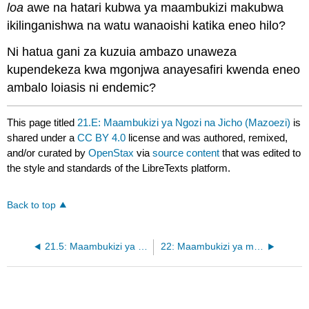
loa
awe na hatari kubwa ya maambukizi makubwa
ikilinganishwa na watu wanaoishi katika eneo hilo?
Ni hatua gani za kuzuia ambazo unaweza
kupendekeza kwa mgonjwa anayesafiri kwenda eneo
ambalo loiasis ni endemic?
This page titled
21.E: Maambukizi ya Ngozi na Jicho (Mazoezi)
is
shared under a
CC BY 4.0
license and was authored, remixed,
and/or curated by
OpenStax
via
source content
that was edited to
the style and standards of the LibreTexts platform.
Back to top
21.5: Maambukizi ya Protozoan na Helminthic ya Macho
22: Maambukizi ya mfumo wa kupumua