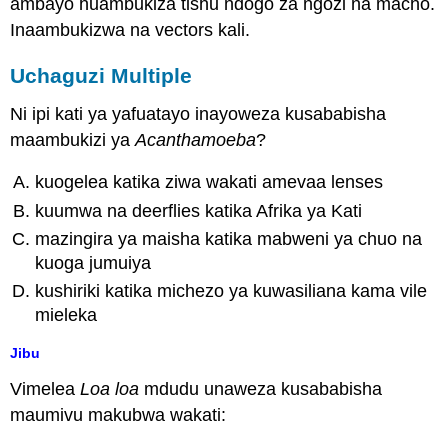
ambayo huambukiza tishu ndogo za ngozi na macho.
Inaambukizwa na vectors kali.
Uchaguzi Multiple
Ni ipi kati ya yafuatayo inayoweza kusababisha
maambukizi ya
Acanthamoeba
?
kuogelea katika ziwa wakati amevaa lenses
kuumwa na deerflies katika Afrika ya Kati
mazingira ya maisha katika mabweni ya chuo na
kuoga jumuiya
kushiriki katika michezo ya kuwasiliana kama vile
mieleka
Jibu
Vimelea
Loa loa
mdudu unaweza kusababisha
maumivu makubwa wakati: