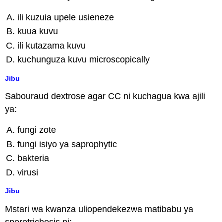
ili kuzuia upele usieneze
kuua kuvu
ili kutazama kuvu
kuchunguza kuvu microscopically
Jibu
Sabouraud dextrose agar CC ni kuchagua kwa ajili
ya:
fungi zote
fungi isiyo ya saprophytic
bakteria
virusi
Jibu
Mstari wa kwanza uliopendekezwa matibabu ya
sporotrichosis ni: