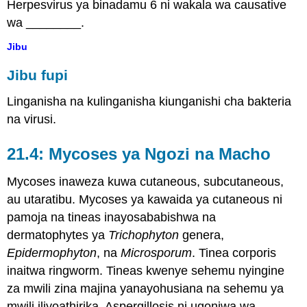
Herpesvirus ya binadamu 6 ni wakala wa causative
wa ________.
Jibu
Jibu fupi
Linganisha na kulinganisha kiunganishi cha bakteria
na virusi.
21.4: Mycoses ya Ngozi na Macho
Mycoses inaweza kuwa cutaneous, subcutaneous,
au utaratibu. Mycoses ya kawaida ya cutaneous ni
pamoja na tineas inayosababishwa na
dermatophytes ya
Trichophyton
genera,
Epidermophyton
, na
Microsporum
. Tinea corporis
inaitwa ringworm. Tineas kwenye sehemu nyingine
za mwili zina majina yanayohusiana na sehemu ya
mwili iliyoathirika. Aspergillosis ni ugonjwa wa