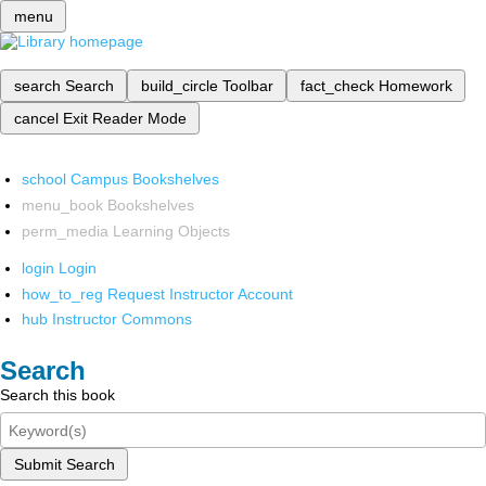
menu
search
Search
build_circle
Toolbar
fact_check
Homework
cancel
Exit Reader Mode
school
Campus Bookshelves
menu_book
Bookshelves
perm_media
Learning Objects
login
Login
how_to_reg
Request Instructor Account
hub
Instructor Commons
Search
Search this book
Submit Search