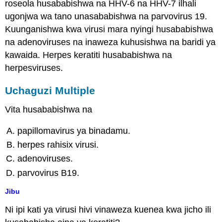
roseola husababishwa na HHV-6 na HHV-7 ilhali
ugonjwa wa tano unasababishwa na parvovirus 19.
Kuunganishwa kwa virusi mara nyingi husababishwa
na adenoviruses na inaweza kuhusishwa na baridi ya
kawaida. Herpes keratiti husababishwa na
herpesviruses.
Uchaguzi Multiple
Vita husababishwa na
papillomavirus ya binadamu.
herpes rahisix virusi.
adenoviruses.
parvovirus B19.
Jibu
Ni ipi kati ya virusi hivi vinaweza kuenea kwa jicho ili