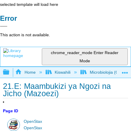
selected template will load here
Error
This action is not available.
chrome_reader_mode
Enter Reader
Mode
Expand/collapse global hierarchy
Home
Kiswahili
Microbiolojia (OpenSt
21.E: Maambukizi ya Ngozi na
Jicho (Mazoezi)
Page ID
OpenStax
OpenStax