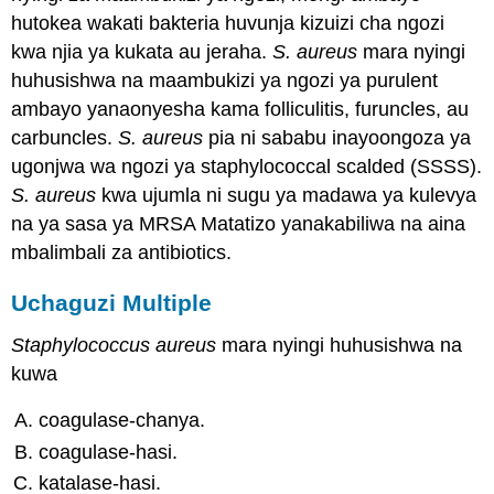
hutokea wakati bakteria huvunja kizuizi cha ngozi
kwa njia ya kukata au jeraha.
S. aureus
mara nyingi
huhusishwa na maambukizi ya ngozi ya purulent
ambayo yanaonyesha kama folliculitis, furuncles, au
carbuncles.
S. aureus
pia ni sababu inayoongoza ya
ugonjwa wa ngozi ya staphylococcal scalded (SSSS).
S. aureus
kwa ujumla ni sugu ya madawa ya kulevya
na ya sasa ya MRSA Matatizo yanakabiliwa na aina
mbalimbali za antibiotics.
Uchaguzi Multiple
Staphylococcus aureus
mara nyingi huhusishwa na
kuwa
coagulase-chanya.
coagulase-hasi.
katalase-hasi.