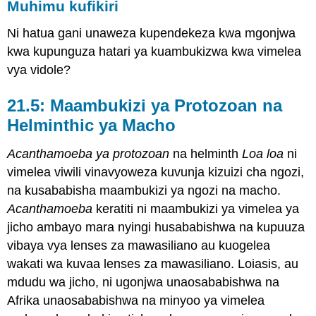
Muhimu kufikiri
Ni hatua gani unaweza kupendekeza kwa mgonjwa
kwa kupunguza hatari ya kuambukizwa kwa vimelea
vya vidole?
21.5: Maambukizi ya Protozoan na
Helminthic ya Macho
Acanthamoeba ya protozoan
na helminth
Loa loa
ni
vimelea viwili vinavyoweza kuvunja kizuizi cha ngozi,
na kusababisha maambukizi ya ngozi na macho.
Acanthamoeba
keratiti ni maambukizi ya vimelea ya
jicho ambayo mara nyingi husababishwa na kupuuza
vibaya vya lenses za mawasiliano au kuogelea
wakati wa kuvaa lenses za mawasiliano. Loiasis, au
mdudu wa jicho, ni ugonjwa unaosababishwa na
Afrika unaosababishwa na minyoo ya vimelea