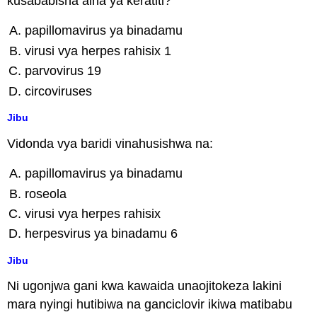
kusababisha aina ya keratiti?
papillomavirus ya binadamu
virusi vya herpes rahisix 1
parvovirus 19
circoviruses
Jibu
Vidonda vya baridi vinahusishwa na:
papillomavirus ya binadamu
roseola
virusi vya herpes rahisix
herpesvirus ya binadamu 6
Jibu
Ni ugonjwa gani kwa kawaida unaojitokeza lakini
mara nyingi hutibiwa na ganciclovir ikiwa matibabu