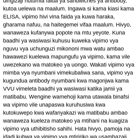
uingizaji hutumia faida ya sandwiches ya antibody,
kutoa uelewa na maalum. Ingawa si kama kiasi kama
ELISA, vipimo hivi vina faida ya kuwa haraka,
gharama nafuu, na haitegemei vifaa maalum. Hivyo,
wanaweza kufanywa popote na mtu yeyote. Kuna
baadhi ya wasiwasi kuhusu kuweka vipimo vya
nguvu vya uchunguzi mikononi mwa watu ambao
hawawezi kuelewa mapungufu ya vipimo, kama vile
uwezekano wa matokeo ya uongo. Wakati vipimo vya
mimba vya nyumbani vimekubaliwa sana, vipimo vya
kugundua antibody nyumbani kwa magonjwa kama
VVU vimeleta baadhi ya wasiwasi katika jamii ya
matibabu. Wengine wamehoji kama utawala binafsi
wa vipimo vile unapaswa kuruhusiwa kwa
kutokuwepo kwa wafanyakazi wa matibabu ambao
wanaweza kueleza matokeo ya mtihani na kuagiza
vipimo vya uthibitisho sahihi. Hata hivyo, pamoja na
idadi kubwa ya vipimo vya mtiririko wa usambazaji