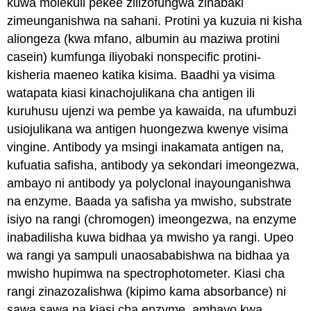
kuwa molekuli pekee zilizofungwa zinabaki
zimeunganishwa na sahani. Protini ya kuzuia ni kisha
aliongeza (kwa mfano, albumin au maziwa protini
casein) kumfunga iliyobaki nonspecific protini-
kisheria maeneo katika kisima. Baadhi ya visima
watapata kiasi kinachojulikana cha antigen ili
kuruhusu ujenzi wa pembe ya kawaida, na ufumbuzi
usiojulikana wa antigen huongezwa kwenye visima
vingine. Antibody ya msingi inakamata antigen na,
kufuatia safisha, antibody ya sekondari imeongezwa,
ambayo ni antibody ya polyclonal inayounganishwa
na enzyme. Baada ya safisha ya mwisho, substrate
isiyo na rangi (chromogen) imeongezwa, na enzyme
inabadilisha kuwa bidhaa ya mwisho ya rangi. Upeo
wa rangi ya sampuli unaosababishwa na bidhaa ya
mwisho hupimwa na spectrophotometer. Kiasi cha
rangi zinazozalishwa (kipimo kama absorbance) ni
sawa sawa na kiasi cha enzyme, ambayo kwa