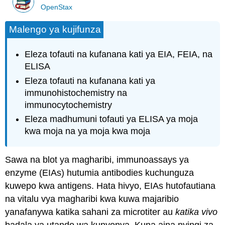
OpenStax
Malengo ya kujifunza
Eleza tofauti na kufanana kati ya EIA, FEIA, na
ELISA
Eleza tofauti na kufanana kati ya
immunohistochemistry na
immunocytochemistry
Eleza madhumuni tofauti ya ELISA ya moja
kwa moja na ya moja kwa moja
Sawa na blot ya magharibi, immunoassays ya
enzyme (EIAs) hutumia antibodies kuchunguza
kuwepo kwa antigens. Hata hivyo, EIAs hutofautiana
na vitalu vya magharibi kwa kuwa majaribio
yanafanywa katika sahani za microtiter au
katika vivo
badala ya utando wa kunyonya. Kuna aina nyingi za