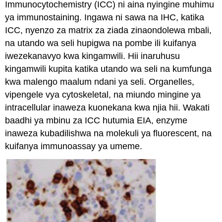
Immunocytochemistry (ICC) ni aina nyingine muhimu
ya immunostaining. Ingawa ni sawa na IHC, katika
ICC, nyenzo za matrix za ziada zinaondolewa mbali,
na utando wa seli hupigwa na pombe ili kuifanya
iwezekanavyo kwa kingamwili. Hii inaruhusu
kingamwili kupita katika utando wa seli na kumfunga
kwa malengo maalum ndani ya seli. Organelles,
vipengele vya cytoskeletal, na miundo mingine ya
intracellular inaweza kuonekana kwa njia hii. Wakati
baadhi ya mbinu za ICC hutumia EIA, enzyme
inaweza kubadilishwa na molekuli ya fluorescent, na
kuifanya immunoassay ya umeme.