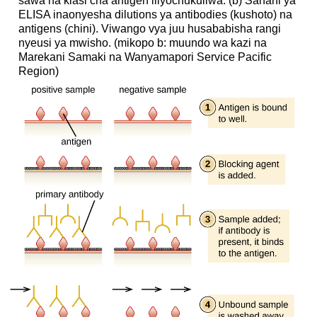
sawa na kiasi cha antigen iliyochukuliwa. (b) Sahani ya
ELISA inaonyesha dilutions ya antibodies (kushoto) na
antigens (chini). Viwango vya juu husababisha rangi
nyeusi ya mwisho. (mikopo b: muundo wa kazi na
Marekani Samaki na Wanyamapori Service Pacific
Region)