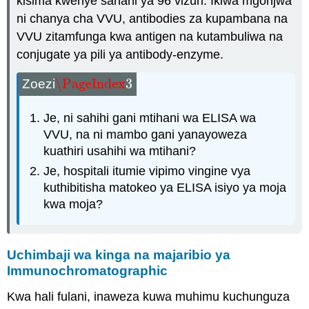
kisima kwenye sahani ya 96 vizuri. Ikiwa mgonjwa
ni chanya cha VVU, antibodies za kupambana na
VVU zitamfunga kwa antigen na kutambuliwa na
conjugate ya pili ya antibody-enzyme.
\PageIndex
3
Zoezi
\PageIndex
3
Je, ni sahihi gani mtihani wa ELISA wa
VVU, na ni mambo gani yanayoweza
kuathiri usahihi wa mtihani?
Je, hospitali itumie vipimo vingine vya
kuthibitisha matokeo ya ELISA isiyo ya moja
kwa moja?
Uchimbaji wa kinga na majaribio ya
Immunochromatographic
Kwa hali fulani, inaweza kuwa muhimu kuchunguza