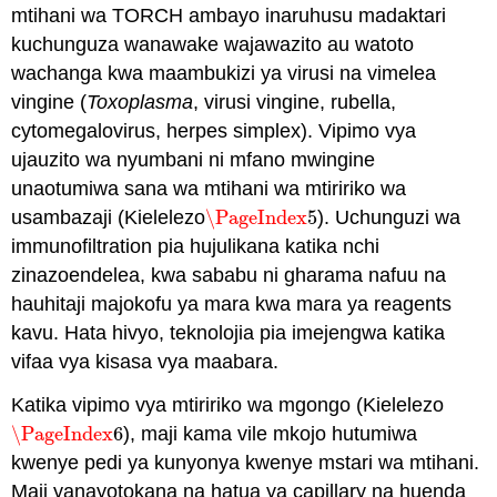
mtihani wa TORCH ambayo inaruhusu madaktari
kuchunguza wanawake wajawazito au watoto
wachanga kwa maambukizi ya virusi na vimelea
vingine (
Toxoplasma
, virusi vingine, rubella,
cytomegalovirus, herpes simplex). Vipimo vya
ujauzito wa nyumbani ni mfano mwingine
unaotumiwa sana wa mtihani wa mtiririko wa
usambazaji (Kielelezo
\PageIndex
5
). Uchunguzi wa
\PageIndex
5
immunofiltration pia hujulikana katika nchi
zinazoendelea, kwa sababu ni gharama nafuu na
hauhitaji majokofu ya mara kwa mara ya reagents
kavu. Hata hivyo, teknolojia pia imejengwa katika
vifaa vya kisasa vya maabara.
Katika vipimo vya mtiririko wa mgongo (Kielelezo
\PageIndex
6
), maji kama vile mkojo hutumiwa
\PageIndex
6
kwenye pedi ya kunyonya kwenye mstari wa mtihani.
Maji yanayotokana na hatua ya capillary na huenda