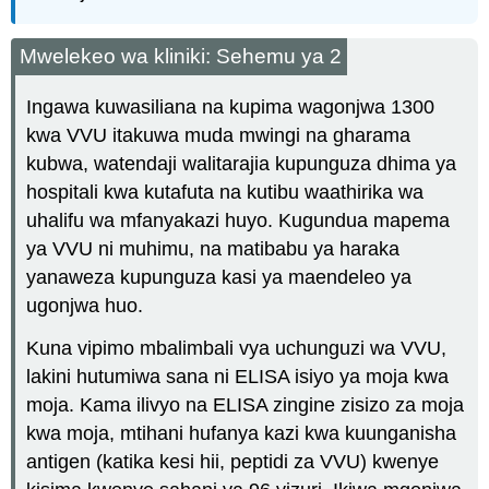
Mwelekeo wa kliniki: Sehemu ya 2
Ingawa kuwasiliana na kupima wagonjwa 1300
kwa VVU itakuwa muda mwingi na gharama
kubwa, watendaji walitarajia kupunguza dhima ya
hospitali kwa kutafuta na kutibu waathirika wa
uhalifu wa mfanyakazi huyo. Kugundua mapema
ya VVU ni muhimu, na matibabu ya haraka
yanaweza kupunguza kasi ya maendeleo ya
ugonjwa huo.
Kuna vipimo mbalimbali vya uchunguzi wa VVU,
lakini hutumiwa sana ni ELISA isiyo ya moja kwa
moja. Kama ilivyo na ELISA zingine zisizo za moja
kwa moja, mtihani hufanya kazi kwa kuunganisha
antigen (katika kesi hii, peptidi za VVU) kwenye