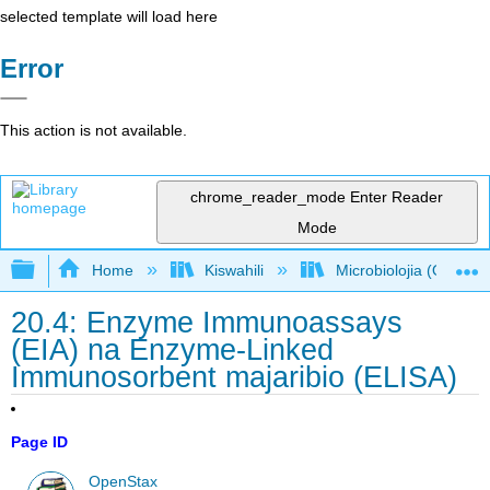
selected template will load here
Error
This action is not available.
chrome_reader_mode
Enter Reader
Mode
Expand/collapse global hierarchy
Home
Kiswahili
Microbiolojia (OpenSt
20.4: Enzyme Immunoassays
(EIA) na Enzyme-Linked
Immunosorbent majaribio (ELISA)
Page ID
OpenStax