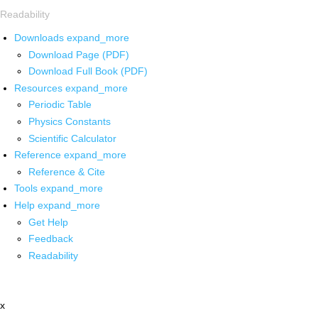
Readability
Downloads
expand_more
Download Page (PDF)
Download Full Book (PDF)
Resources
expand_more
Periodic Table
Physics Constants
Scientific Calculator
Reference
expand_more
Reference & Cite
Tools
expand_more
Help
expand_more
Get Help
Feedback
Readability
x