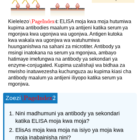
\PageIndex
4
Kielelezo
: ELISA moja kwa moja hutumiwa
\PageIndex
4
kupima antibodies maalum ya antijeni katika serum ya
mgonjwa kwa ugonjwa wa ugonjwa. Antigen kutoka
kwa wakala wa ugonjwa wa watuhumiwa
huunganishwa na sahani za microtiter. Antibody ya
msingi inatokana na serum ya mgonjwa, ambayo
hatimaye imefungwa na antibody ya sekondari ya
enzyme-conjugated. Kupima uzalishaji wa bidhaa za
mwisho inatuwezesha kuchunguza au kupima kiasi cha
antibody maalum ya antijeni iliyopo katika serum ya
mgonjwa.
\PageIndex
2
Zoezi
\PageIndex
2
Nini madhumuni ya antibody ya sekondari
katika ELISA moja kwa moja?
ElisAs moja kwa moja na isiyo ya moja kwa
moja inabainisha nini?