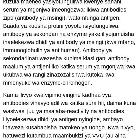
kuzuia maeneo yasiyofunguliwa kwenye sahani,
serum ya mgonjwa imeongezwa; ikiwa antibodies
zipo (antibody ya msingi), watamfunga antigen.
Baada ya kuosha protini yoyote isiyofunguliwa,
antibody ya sekondari na enzyme yake iliyojumuisha
inaelekezwa dhidi ya antibody ya msingi (kwa mfano,
immunoglobulin ya antihuman). Antibody ya
sekondariinatuwezesha kupima kiasi gani antibody
maalum ya antijeni iko katika serum ya mgonjwa kwa
ukubwa wa rangi zinazozalishwa kutoka kwa
mmenyuko wa enzyme-chromogen.
Kama ilivyo kwa vipimo vingine kadhaa vya
antibodies vinavyojadiliwa katika sura hii, daima kuna
wasiwasi juu ya msalaba-reactivity na antibodies
iliyoelekezwa dhidi ya antigen nyingine, ambayo
inaweza kusababisha matokeo ya uongo. Kwa hivyo,
hatuwezi kutambua maambukizi ya VVU (au aina