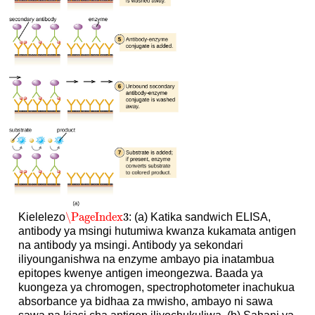
\PageIndex
3
Kielelezo
: (a) Katika sandwich ELISA,
\PageIndex
3
antibody ya msingi hutumiwa kwanza kukamata antigen
na antibody ya msingi. Antibody ya sekondari
iliyounganishwa na enzyme ambayo pia inatambua
epitopes kwenye antigen imeongezwa. Baada ya
kuongeza ya chromogen, spectrophotometer inachukua
absorbance ya bidhaa za mwisho, ambayo ni sawa