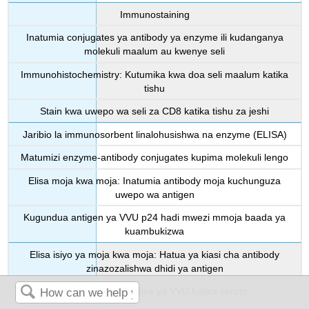
Immunostaining
Inatumia conjugates ya antibody ya enzyme ili kudanganya
molekuli maalum au kwenye seli
Immunohistochemistry: Kutumika kwa doa seli maalum katika
tishu
Stain kwa uwepo wa seli za CD8 katika tishu za jeshi
Jaribio la immunosorbent linalohusishwa na enzyme (ELISA)
Matumizi enzyme-antibody conjugates kupima molekuli lengo
Elisa moja kwa moja: Inatumia antibody moja kuchunguza
uwepo wa antigen
Kugundua antigen ya VVU p24 hadi mwezi mmoja baada ya
kuambukizwa
Elisa isiyo ya moja kwa moja: Hatua ya kiasi cha antibody
zinazozalishwa dhidi ya antigen
Kugundua antibodies ya VVU katika serum