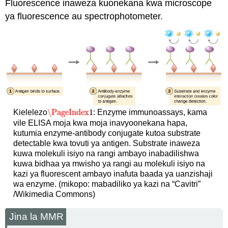
Fluorescence inaweza kuonekana kwa microscope
ya fluorescence au spectrophotometer.
\PageIndex
1
Kielelezo
: Enzyme immunoassays, kama
\PageIndex
1
vile ELISA moja kwa moja inavyoonekana hapa,
kutumia enzyme-antibody conjugate kutoa substrate
detectable kwa tovuti ya antigen. Substrate inaweza
kuwa molekuli isiyo na rangi ambayo inabadilishwa
kuwa bidhaa ya mwisho ya rangi au molekuli isiyo na
kazi ya fluorescent ambayo inafuta baada ya uanzishaji
wa enzyme. (mikopo: mabadiliko ya kazi na “Cavitri”
/Wikimedia Commons)
Jina la MMR