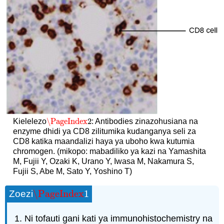
\PageIndex
2
Kielelezo
: Antibodies zinazohusiana na
\PageIndex
2
enzyme dhidi ya CD8 zilitumika kudanganya seli za
CD8 katika maandalizi haya ya uboho kwa kutumia
chromogen. (mikopo: mabadiliko ya kazi na Yamashita
M, Fujii Y, Ozaki K, Urano Y, Iwasa M, Nakamura S,
Fujii S, Abe M, Sato Y, Yoshino T)
\PageIndex
1
Zoezi
\PageIndex
1
Ni tofauti gani kati ya immunohistochemistry na