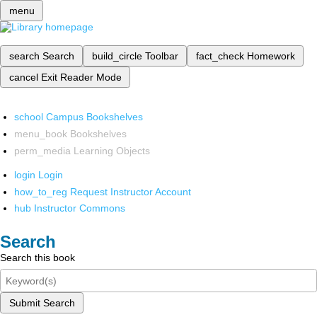
menu
search
Search
build_circle
Toolbar
fact_check
Homework
cancel
Exit Reader Mode
school
Campus Bookshelves
menu_book
Bookshelves
perm_media
Learning Objects
login
Login
how_to_reg
Request Instructor Account
hub
Instructor Commons
Search
Search this book
Submit Search