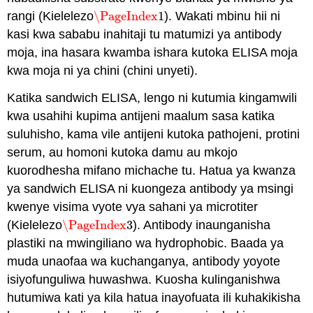
rangi (Kielelezo
\PageIndex
1
). Wakati mbinu hii ni
\PageIndex
1
kasi kwa sababu inahitaji tu matumizi ya antibody
moja, ina hasara kwamba ishara kutoka ELISA moja
kwa moja ni ya chini (chini unyeti).
Katika sandwich ELISA, lengo ni kutumia kingamwili
kwa usahihi kupima antijeni maalum sasa katika
suluhisho, kama vile antijeni kutoka pathojeni, protini
serum, au homoni kutoka damu au mkojo
kuorodhesha mifano michache tu. Hatua ya kwanza
ya sandwich ELISA ni kuongeza antibody ya msingi
kwenye visima vyote vya sahani ya microtiter
(Kielelezo
\PageIndex
3
). Antibody inaunganisha
\PageIndex
3
plastiki na mwingiliano wa hydrophobic. Baada ya
muda unaofaa wa kuchanganya, antibody yoyote
isiyofunguliwa huwashwa. Kuosha kulinganishwa
hutumiwa kati ya kila hatua inayofuata ili kuhakikisha