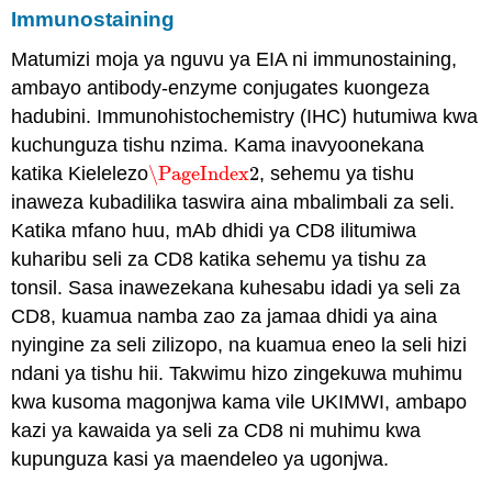
Immunostaining
Matumizi moja ya nguvu ya EIA ni immunostaining,
ambayo antibody-enzyme conjugates kuongeza
hadubini. Immunohistochemistry (IHC) hutumiwa kwa
kuchunguza tishu nzima. Kama inavyoonekana
katika Kielelezo
\PageIndex
2
, sehemu ya tishu
\PageIndex
2
inaweza kubadilika taswira aina mbalimbali za seli.
Katika mfano huu, mAb dhidi ya CD8 ilitumiwa
kuharibu seli za CD8 katika sehemu ya tishu za
tonsil. Sasa inawezekana kuhesabu idadi ya seli za
CD8, kuamua namba zao za jamaa dhidi ya aina
nyingine za seli zilizopo, na kuamua eneo la seli hizi
ndani ya tishu hii. Takwimu hizo zingekuwa muhimu
kwa kusoma magonjwa kama vile UKIMWI, ambapo
kazi ya kawaida ya seli za CD8 ni muhimu kwa
kupunguza kasi ya maendeleo ya ugonjwa.