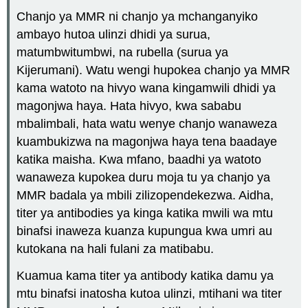
Chanjo ya MMR ni chanjo ya mchanganyiko
ambayo hutoa ulinzi dhidi ya surua,
matumbwitumbwi, na rubella (surua ya
Kijerumani). Watu wengi hupokea chanjo ya MMR
kama watoto na hivyo wana kingamwili dhidi ya
magonjwa haya. Hata hivyo, kwa sababu
mbalimbali, hata watu wenye chanjo wanaweza
kuambukizwa na magonjwa haya tena baadaye
katika maisha. Kwa mfano, baadhi ya watoto
wanaweza kupokea duru moja tu ya chanjo ya
MMR badala ya mbili zilizopendekezwa. Aidha,
titer ya antibodies ya kinga katika mwili wa mtu
binafsi inaweza kuanza kupungua kwa umri au
kutokana na hali fulani za matibabu.
Kuamua kama titer ya antibody katika damu ya
mtu binafsi inatosha kutoa ulinzi, mtihani wa titer