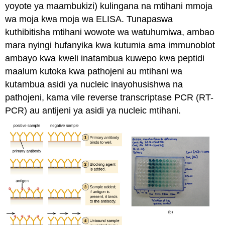
yoyote ya maambukizi) kulingana na mtihani mmoja
wa moja kwa moja wa ELISA. Tunapaswa
kuthibitisha mtihani wowote wa watuhumiwa, ambao
mara nyingi hufanyika kwa kutumia ama immunoblot
ambayo kwa kweli inatambua kuwepo kwa peptidi
maalum kutoka kwa pathojeni au mtihani wa
kutambua asidi ya nucleic inayohusishwa na
pathojeni, kama vile reverse transcriptase PCR (RT-
PCR) au antijeni ya asidi ya nucleic mtihani.