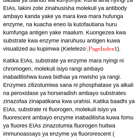
EIAs, lakini zote zinahusisha molekuli ya antibody
ambayo kanda yake ya mara kwa mara hufunga
enzyme, na kuacha eneo la kutofautiana huru
kumfunga antigen yake maalum. Kuongezea kwa
substrate kwa enzyme inaruhusu antigen kuwa
visualized au kupimwa (Kielelezo
\PageIndex
1
).
\PageIndex
1
Katika EIAs, substrate ya enzyme mara nyingi ni
chromogen, molekuli isiyo rangi ambayo
inabadilishwa kuwa bidhaa ya mwisho ya rangi.
Enzymes zilizotumiwa sana ni phosphatase ya alkali
na peroxidase ya horseradish ambayo substrates
zinazofaa zinapatikana kwa urahisi. Katika baadhi ya
EIAs, substrate ni fluorogen, molekuli isiyo ya
fluorescent ambayo enzyme inabadilisha kuwa fomu
ya fluores EIAs zinazotumia fluorogen huitwa
immunoassays ya enzyme ya fluororescent (