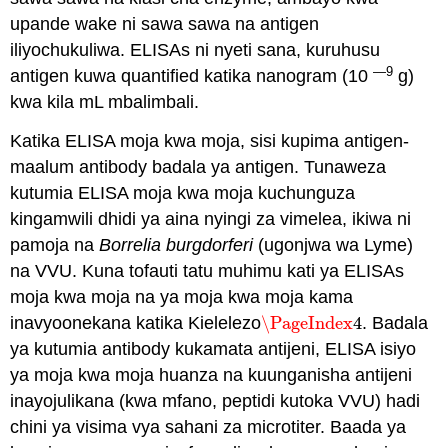
upande wake ni sawa sawa na antigen
iliyochukuliwa. ELISAs ni nyeti sana, kuruhusu
—9
antigen kuwa quantified katika nanogram (10
g)
kwa kila mL mbalimbali.
Katika ELISA moja kwa moja, sisi kupima antigen-
maalum antibody badala ya antigen. Tunaweza
kutumia ELISA moja kwa moja kuchunguza
kingamwili dhidi ya aina nyingi za vimelea, ikiwa ni
pamoja na
Borrelia burgdorferi
(ugonjwa wa Lyme)
na VVU. Kuna tofauti tatu muhimu kati ya ELISAs
moja kwa moja na ya moja kwa moja kama
inavyoonekana katika Kielelezo
\PageIndex
4
. Badala
\PageIndex
4
ya kutumia antibody kukamata antijeni, ELISA isiyo
ya moja kwa moja huanza na kuunganisha antijeni
inayojulikana (kwa mfano, peptidi kutoka VVU) hadi
chini ya visima vya sahani za microtiter. Baada ya