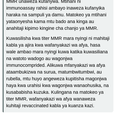
MMR unaweza kufanywa. Mtihani ni
immunoassay rahisi ambayo inaweza kufanyika
haraka na sampuli ya damu. Matokeo ya mtihani
yataonyesha kama mtu bado ana kinga au
anahitaji kipimo kingine cha chanjo ya MMR.
Kuwasilisha kwa titer MMR mara nyingi ni mahitaji
kabla ya ajira kwa wafanyakazi wa afya, hasa
wale ambao mara nyingi kuwa katika kuwasiliana
na watoto wadogo au wagonjwa
immunocomprided. Alikuwa mfanyakazi wa afya
ataambukizwa na surua, matumbwitumbwi, au
rubella, mtu huyo angeweza kupitisha magonjwa
haya kwa urahisi kwa wagonjwa wanaohusika, na
kusababisha kuzuka. Kulingana na matokeo ya
titer MMR, wafanyakazi wa afya wanaweza
kuhitaji revaccinated kabla ya kuanza kazi.