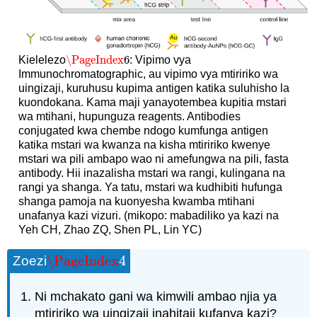
\PageIndex
6
Kielelezo
: Vipimo vya
\PageIndex
6
Immunochromatographic, au vipimo vya mtiririko wa
uingizaji, kuruhusu kupima antigen katika suluhisho la
kuondokana. Kama maji yanayotembea kupitia mstari
wa mtihani, hupunguza reagents. Antibodies
conjugated kwa chembe ndogo kumfunga antigen
katika mstari wa kwanza na kisha mtiririko kwenye
mstari wa pili ambapo wao ni amefungwa na pili, fasta
antibody. Hii inazalisha mstari wa rangi, kulingana na
rangi ya shanga. Ya tatu, mstari wa kudhibiti hufunga
shanga pamoja na kuonyesha kwamba mtihani
unafanya kazi vizuri. (mikopo: mabadiliko ya kazi na
Yeh CH, Zhao ZQ, Shen PL, Lin YC)
\PageIndex
4
Zoezi
\PageIndex
4
Ni mchakato gani wa kimwili ambao njia ya
mtiririko wa uingizaji inahitaji kufanya kazi?