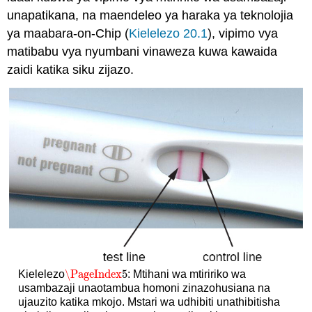
unapatikana, na maendeleo ya haraka ya teknolojia
ya maabara-on-Chip (
Kielelezo 20.1
), vipimo vya
matibabu vya nyumbani vinaweza kuwa kawaida
zaidi katika siku zijazo.
\PageIndex
5
Kielelezo
: Mtihani wa mtiririko wa
\PageIndex
5
usambazaji unaotambua homoni zinazohusiana na
ujauzito katika mkojo. Mstari wa udhibiti unathibitisha