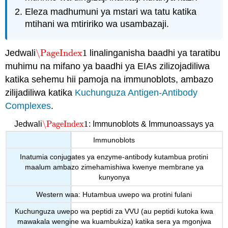
Eleza madhumuni ya mstari wa tatu katika
mtihani wa mtiririko wa usambazaji.
Jedwali
\PageIndex
1
linalinganisha baadhi ya taratibu
\PageIndex
1
muhimu na mifano ya baadhi ya EIAs zilizojadiliwa
katika sehemu hii pamoja na immunoblots, ambazo
zilijadiliwa katika
Kuchunguza Antigen-Antibody
Complexes
.
\PageIndex
1
Jedwali
: Immunoblots & Immunoassays ya
\PageIndex
1
Immunoblots
Inatumia conjugates ya enzyme-antibody kutambua protini
maalum ambazo zimehamishiwa kwenye membrane ya
kunyonya
Western waa: Hutambua uwepo wa protini fulani
Kuchunguza uwepo wa peptidi za VVU (au peptidi kutoka kwa
mawakala wengine wa kuambukiza) katika sera ya mgonjwa