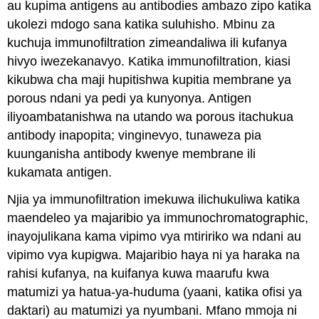
au kupima antigens au antibodies ambazo zipo katika
ukolezi mdogo sana katika suluhisho. Mbinu za
kuchuja immunofiltration zimeandaliwa ili kufanya
hivyo iwezekanavyo. Katika immunofiltration, kiasi
kikubwa cha maji hupitishwa kupitia membrane ya
porous ndani ya pedi ya kunyonya. Antigen
iliyoambatanishwa na utando wa porous itachukua
antibody inapopita; vinginevyo, tunaweza pia
kuunganisha antibody kwenye membrane ili
kukamata antigen.
Njia ya immunofiltration imekuwa ilichukuliwa katika
maendeleo ya majaribio ya immunochromatographic,
inayojulikana kama vipimo vya mtiririko wa ndani au
vipimo vya kupigwa. Majaribio haya ni ya haraka na
rahisi kufanya, na kuifanya kuwa maarufu kwa
matumizi ya hatua-ya-huduma (yaani, katika ofisi ya
daktari) au matumizi ya nyumbani. Mfano mmoja ni