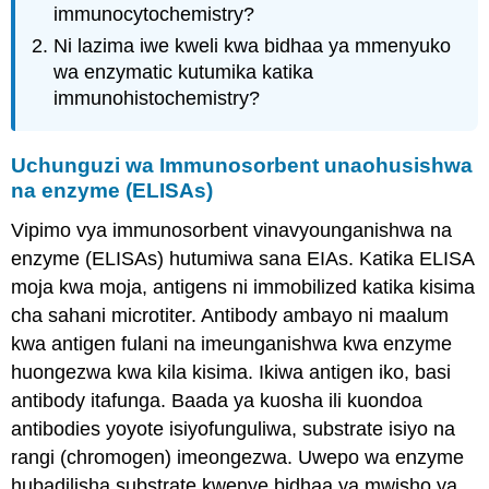
immunocytochemistry?
Ni lazima iwe kweli kwa bidhaa ya mmenyuko
wa enzymatic kutumika katika
immunohistochemistry?
Uchunguzi wa Immunosorbent unaohusishwa
na enzyme (ELISAs)
Vipimo vya immunosorbent vinavyounganishwa na
enzyme (ELISAs) hutumiwa sana EIAs. Katika ELISA
moja kwa moja, antigens ni immobilized katika kisima
cha sahani microtiter. Antibody ambayo ni maalum
kwa antigen fulani na imeunganishwa kwa enzyme
huongezwa kwa kila kisima. Ikiwa antigen iko, basi
antibody itafunga. Baada ya kuosha ili kuondoa
antibodies yoyote isiyofunguliwa, substrate isiyo na
rangi (chromogen) imeongezwa. Uwepo wa enzyme
hubadilisha substrate kwenye bidhaa ya mwisho ya