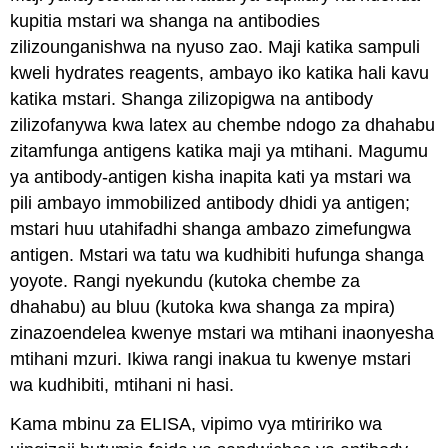
kupitia mstari wa shanga na antibodies
zilizounganishwa na nyuso zao. Maji katika sampuli
kweli hydrates reagents, ambayo iko katika hali kavu
katika mstari. Shanga zilizopigwa na antibody
zilizofanywa kwa latex au chembe ndogo za dhahabu
zitamfunga antigens katika maji ya mtihani. Magumu
ya antibody-antigen kisha inapita kati ya mstari wa
pili ambayo immobilized antibody dhidi ya antigen;
mstari huu utahifadhi shanga ambazo zimefungwa
antigen. Mstari wa tatu wa kudhibiti hufunga shanga
yoyote. Rangi nyekundu (kutoka chembe za
dhahabu) au bluu (kutoka kwa shanga za mpira)
zinazoendelea kwenye mstari wa mtihani inaonyesha
mtihani mzuri. Ikiwa rangi inakua tu kwenye mstari
wa kudhibiti, mtihani ni hasi.
Kama mbinu za ELISA, vipimo vya mtiririko wa