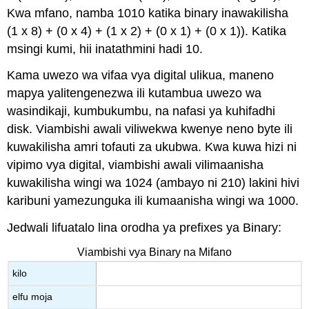
Kwa mfano, namba 1010 katika binary inawakilisha
(1 x 8) + (0 x 4) + (1 x 2) + (0 x 1) + (0 x 1)). Katika
msingi kumi, hii inatathmini hadi 10.
Kama uwezo wa vifaa vya digital ulikua, maneno
mapya yalitengenezwa ili kutambua uwezo wa
wasindikaji, kumbukumbu, na nafasi ya kuhifadhi
disk. Viambishi awali viliwekwa kwenye neno byte ili
kuwakilisha amri tofauti za ukubwa. Kwa kuwa hizi ni
vipimo vya digital, viambishi awali vilimaanisha
kuwakilisha wingi wa 1024 (ambayo ni 210) lakini hivi
karibuni yamezunguka ili kumaanisha wingi wa 1000.
Jedwali lifuatalo lina orodha ya prefixes ya Binary:
Viambishi vya Binary na Mifano
kilo
elfu moja