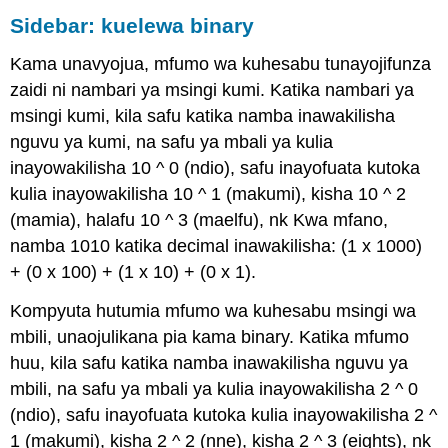
Sidebar:
kuelewa binary
Kama unavyojua, mfumo wa kuhesabu tunayojifunza
zaidi ni nambari ya msingi kumi. Katika nambari ya
msingi kumi, kila safu katika namba inawakilisha
nguvu ya kumi, na safu ya mbali ya kulia
inayowakilisha 10 ^ 0 (ndio), safu inayofuata kutoka
kulia inayowakilisha 10 ^ 1 (makumi), kisha 10 ^ 2
(mamia), halafu 10 ^ 3 (maelfu), nk Kwa mfano,
namba 1010 katika decimal inawakilisha: (1 x 1000)
+ (0 x 100) + (1 x 10) +
(0 x 1).
Kompyuta hutumia mfumo wa kuhesabu msingi wa
mbili, unaojulikana pia kama binary. Katika mfumo
huu, kila safu katika namba inawakilisha nguvu ya
mbili, na safu ya mbali ya kulia inayowakilisha 2 ^ 0
(ndio), safu inayofuata kutoka kulia inayowakilisha 2 ^
1 (makumi), kisha 2 ^ 2 (nne), kisha 2 ^ 3 (eights), nk