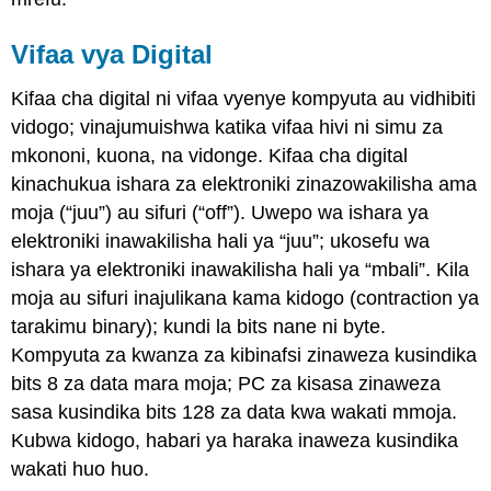
Vifaa vya Digital
Kifaa cha digital ni vifaa vyenye kompyuta au vidhibiti
vidogo; vinajumuishwa katika vifaa hivi ni simu za
mkononi, kuona, na vidonge. Kifaa cha digital
kinachukua ishara za elektroniki zinazowakilisha ama
moja (“juu”) au sifuri (“off”). Uwepo wa ishara ya
elektroniki inawakilisha hali ya “juu”
; ukosefu wa
ishara ya elektroniki inawakilisha hali ya “mbali”
. Kila
moja au sifuri inajulikana kama kidogo (contraction ya
tarakimu binary); kundi la bits nane ni byte.
Kompyuta za kwanza za kibinafsi zinaweza kusindika
bits 8 za data mara moja; PC za kisasa zinaweza
sasa kusindika bits 128 za data kwa wakati mmoja.
Kubwa kidogo
,
habari ya haraka inaweza kusindika
wakati huo huo.