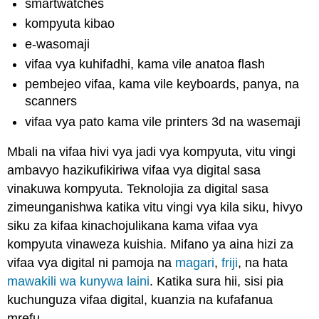
smartwatches
kompyuta kibao
e-wasomaji
vifaa vya kuhifadhi, kama vile anatoa flash
pembejeo vifaa, kama vile keyboards, panya, na
scanners
vifaa vya pato kama vile printers 3d na wasemaji
Mbali na vifaa hivi vya jadi vya kompyuta, vitu vingi
ambavyo hazikufikiriwa vifaa vya digital sasa
vinakuwa kompyuta. Teknolojia za digital sasa
zimeunganishwa katika vitu vingi vya kila siku, hivyo
siku za kifaa kinachojulikana kama vifaa vya
kompyuta vinaweza kuishia. Mifano ya aina hizi za
vifaa vya digital ni pamoja na
magari
,
friji
, na hata
mawakili wa kunywa laini
. Katika sura hii, sisi pia
kuchunguza vifaa digital, kuanzia na kufafanua
mrefu
.