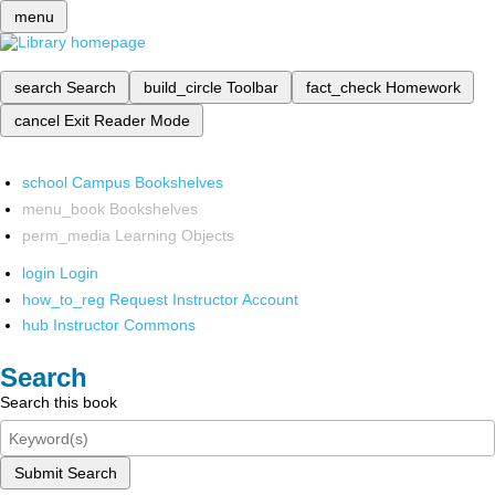
menu
search
Search
build_circle
Toolbar
fact_check
Homework
cancel
Exit Reader Mode
school
Campus Bookshelves
menu_book
Bookshelves
perm_media
Learning Objects
login
Login
how_to_reg
Request Instructor Account
hub
Instructor Commons
Search
Search this book
Submit Search