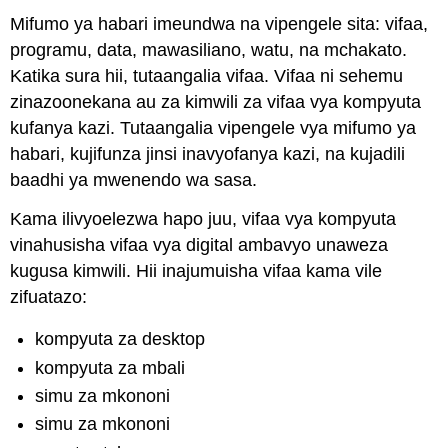
Mifumo ya habari imeundwa na
vipengele
sita
: vifaa,
programu, data, mawasiliano, watu, na mchakato.
Katika sura hii, tutaangalia vifaa. Vifaa ni sehemu
zinazoonekana au za kimwili za vifaa vya kompyuta
kufanya kazi.
Tutaangalia vipengele vya mifumo ya
habari, kujifunza jinsi inavyofanya kazi, na kujadili
baadhi ya mwenendo wa sasa.
Kama ilivyoelezwa hapo juu, vifaa vya kompyuta
vinahusisha vifaa vya digital ambavyo unaweza
kugusa kimwili. Hii inajumuisha vifaa kama vile
zifuatazo:
kompyuta za desktop
kompyuta za mbali
simu za mkononi
simu za mkononi