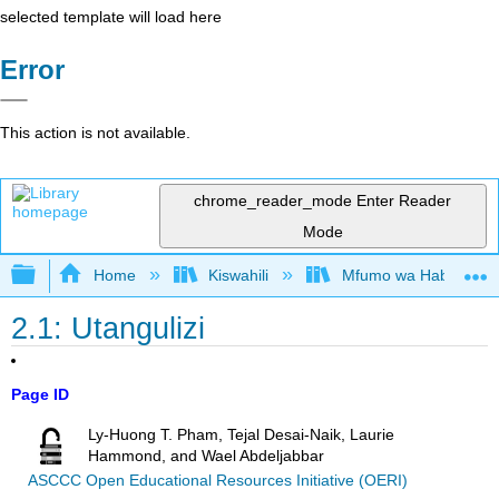
selected template will load here
Error
This action is not available.
chrome_reader_mode
Enter Reader
Mode
Expand/collapse global hierarchy
Home
Kiswahili
Mfumo wa Habari kwa
2.1: Utangulizi
Page ID
Ly-Huong T. Pham, Tejal Desai-Naik, Laurie
Hammond, and Wael Abdeljabbar
ASCCC Open Educational Resources Initiative (OERI)