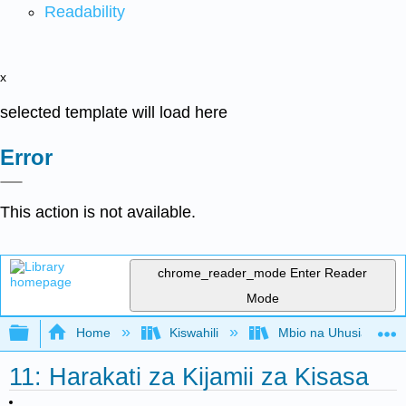
Readability
x
selected template will load here
Error
This action is not available.
chrome_reader_mode
Enter Reader
Mode
Expand/collapse global hierarchy
Home
Kiswahili
Mbio na Uhusiano wa ki
11: Harakati za Kijamii za Kisasa