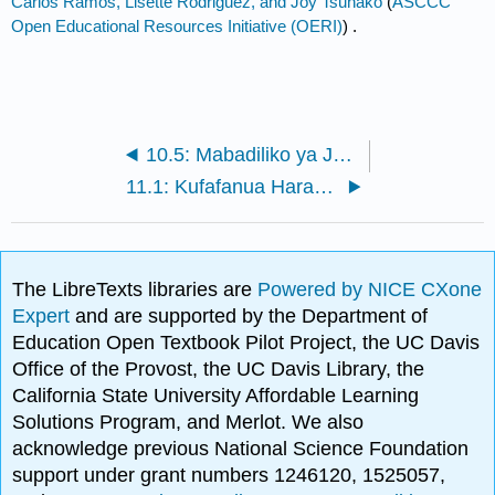
Carlos Ramos, Lisette Rodriguez, and Joy Tsuhako
(
ASCCC
Open Educational Resources Initiative (OERI)
) .
10.5: Mabadiliko ya Jamii na Upinzani
11.1: Kufafanua Harakati za Jamii
The LibreTexts libraries are
Powered by NICE CXone
Expert
and are supported by the Department of
Education Open Textbook Pilot Project, the UC Davis
Office of the Provost, the UC Davis Library, the
California State University Affordable Learning
Solutions Program, and Merlot. We also
acknowledge previous National Science Foundation
support under grant numbers 1246120, 1525057,