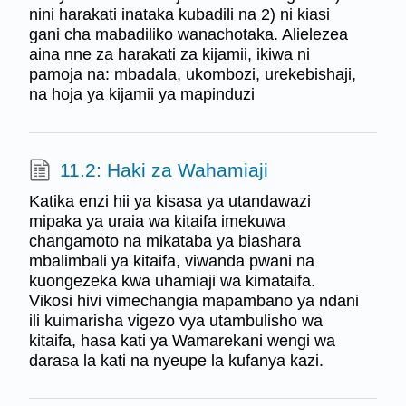
nini harakati inataka kubadili na 2) ni kiasi
gani cha mabadiliko wanachotaka. Alielezea
aina nne za harakati za kijamii, ikiwa ni
pamoja na: mbadala, ukombozi, urekebishaji,
na hoja ya kijamii ya mapinduzi
11.2: Haki za Wahamiaji
Katika enzi hii ya kisasa ya utandawazi
mipaka ya uraia wa kitaifa imekuwa
changamoto na mikataba ya biashara
mbalimbali ya kitaifa, viwanda pwani na
kuongezeka kwa uhamiaji wa kimataifa.
Vikosi hivi vimechangia mapambano ya ndani
ili kuimarisha vigezo vya utambulisho wa
kitaifa, hasa kati ya Wamarekani wengi wa
darasa la kati na nyeupe la kufanya kazi.