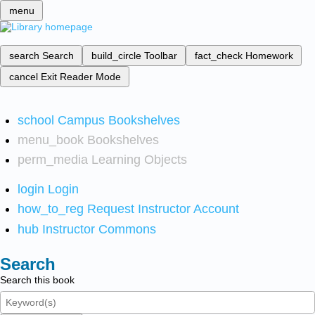
menu
search
Search
build_circle
Toolbar
fact_check
Homework
cancel
Exit Reader Mode
school
Campus Bookshelves
menu_book
Bookshelves
perm_media
Learning Objects
login
Login
how_to_reg
Request Instructor Account
hub
Instructor Commons
Search
Search this book