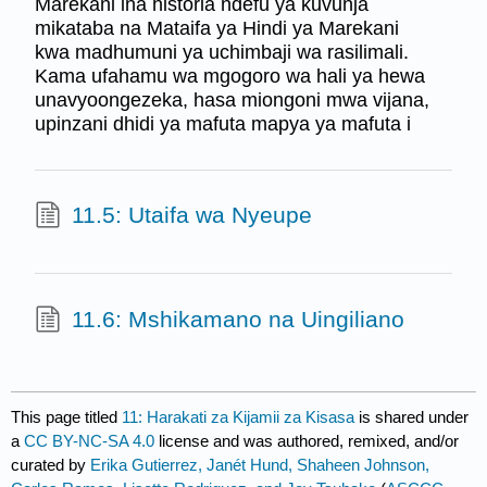
Marekani ina historia ndefu ya kuvunja
mikataba na Mataifa ya Hindi ya Marekani
kwa madhumuni ya uchimbaji wa rasilimali.
Kama ufahamu wa mgogoro wa hali ya hewa
unavyoongezeka, hasa miongoni mwa vijana,
upinzani dhidi ya mafuta mapya ya mafuta i
11.5: Utaifa wa Nyeupe
11.6: Mshikamano na Uingiliano
This page titled
11: Harakati za Kijamii za Kisasa
is shared under
a
CC BY-NC-SA 4.0
license and was authored, remixed, and/or
curated by
Erika Gutierrez, Janét Hund, Shaheen Johnson,