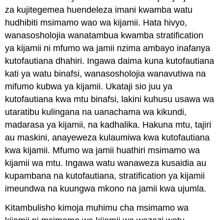
za kujitegemea huendeleza imani kwamba watu
hudhibiti msimamo wao wa kijamii. Hata hivyo,
wanasosholojia wanatambua kwamba stratification
ya kijamii ni mfumo wa jamii nzima ambayo inafanya
kutofautiana dhahiri. Ingawa daima kuna kutofautiana
kati ya watu binafsi, wanasosholojia wanavutiwa na
mifumo kubwa ya kijamii. Ukataji sio juu ya
kutofautiana kwa mtu binafsi, lakini kuhusu usawa wa
utaratibu kulingana na uanachama wa kikundi,
madarasa ya kijamii, na kadhalika. Hakuna mtu, tajiri
au maskini, anayeweza kulaumiwa kwa kutofautiana
kwa kijamii. Mfumo wa jamii huathiri msimamo wa
kijamii wa mtu. Ingawa watu wanaweza kusaidia au
kupambana na kutofautiana, stratification ya kijamii
imeundwa na kuungwa mkono na jamii kwa ujumla.
Kitambulisho kimoja muhimu cha msimamo wa