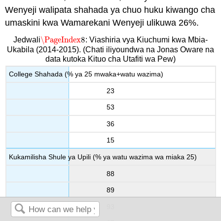
Wenyeji walipata shahada ya chuo huku kiwango cha
umaskini kwa Wamarekani Wenyeji ulikuwa 26%.
\PageIndex
8
Jedwali
: Viashiria vya Kiuchumi kwa Mbia-
\PageIndex
8
Ukabila (2014-2015). (Chati iliyoundwa na Jonas Oware na
data kutoka Kituo cha Utafiti wa Pew)
College Shahada (% ya 25 mwaka+watu wazima)
23
53
36
15
Kukamilisha Shule ya Upili (% ya watu wazima wa miaka 25)
88
89
93