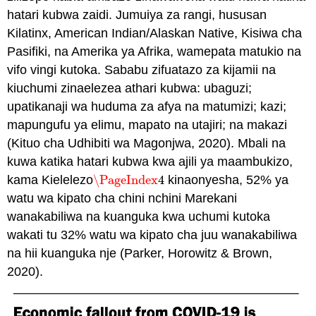
hatari kubwa zaidi. Jumuiya za rangi, hususan
Kilatinx, American Indian/Alaskan Native, Kisiwa cha
Pasifiki, na Amerika ya Afrika, wamepata matukio na
vifo vingi kutoka. Sababu zifuatazo za kijamii na
kiuchumi zinaelezea athari kubwa: ubaguzi;
upatikanaji wa huduma za afya na matumizi; kazi;
mapungufu ya elimu, mapato na utajiri; na makazi
(Kituo cha Udhibiti wa Magonjwa, 2020). Mbali na
kuwa katika hatari kubwa kwa ajili ya maambukizo,
kama Kielelezo
\PageIndex
4
kinaonyesha, 52% ya
\PageIndex
4
watu wa kipato cha chini nchini Marekani
wanakabiliwa na kuanguka kwa uchumi kutoka
wakati tu 32% watu wa kipato cha juu wanakabiliwa
na hii kuanguka nje (Parker, Horowitz & Brown,
2020).