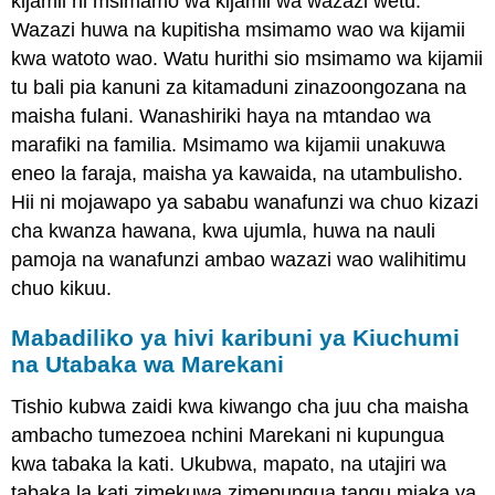
kijamii ni msimamo wa kijamii wa wazazi wetu.
Wazazi huwa na kupitisha msimamo wao wa kijamii
kwa watoto wao. Watu hurithi sio msimamo wa kijamii
tu bali pia kanuni za kitamaduni zinazoongozana na
maisha fulani. Wanashiriki haya na mtandao wa
marafiki na familia. Msimamo wa kijamii unakuwa
eneo la faraja, maisha ya kawaida, na utambulisho.
Hii ni mojawapo ya sababu wanafunzi wa chuo kizazi
cha kwanza hawana, kwa ujumla, huwa na nauli
pamoja na wanafunzi ambao wazazi wao walihitimu
chuo kikuu.
Mabadiliko ya hivi karibuni ya Kiuchumi
na Utabaka wa Marekani
Tishio kubwa zaidi kwa kiwango cha juu cha maisha
ambacho tumezoea nchini Marekani ni kupungua
kwa tabaka la kati. Ukubwa, mapato, na utajiri wa
tabaka la kati zimekuwa zimepungua tangu miaka ya