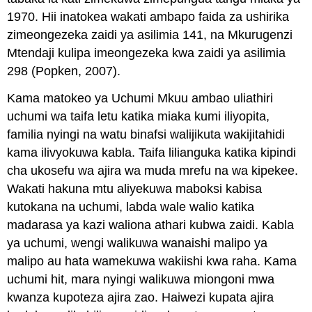
1970. Hii inatokea wakati ambapo faida za ushirika
zimeongezeka zaidi ya asilimia 141, na Mkurugenzi
Mtendaji kulipa imeongezeka kwa zaidi ya asilimia
298 (Popken, 2007).
Kama matokeo ya Uchumi Mkuu ambao uliathiri
uchumi wa taifa letu katika miaka kumi iliyopita,
familia nyingi na watu binafsi walijikuta wakijitahidi
kama ilivyokuwa kabla. Taifa lilianguka katika kipindi
cha ukosefu wa ajira wa muda mrefu na wa kipekee.
Wakati hakuna mtu aliyekuwa maboksi kabisa
kutokana na uchumi, labda wale walio katika
madarasa ya kazi waliona athari kubwa zaidi. Kabla
ya uchumi, wengi walikuwa wanaishi malipo ya
malipo au hata wamekuwa wakiishi kwa raha. Kama
uchumi hit, mara nyingi walikuwa miongoni mwa
kwanza kupoteza ajira zao. Haiwezi kupata ajira