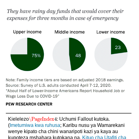
\PageIndex
4
Kielelezo
: Uchumi Fallout kutoka.
\PageIndex
4
(
Imetumiwa kwa ruhusa
; Karibu nusu ya Wamarekani
wenye kipato cha chini wanaripoti kazi ya kaya au
kupoteza mshahara kutokana na,
Kituo cha Utafiti cha