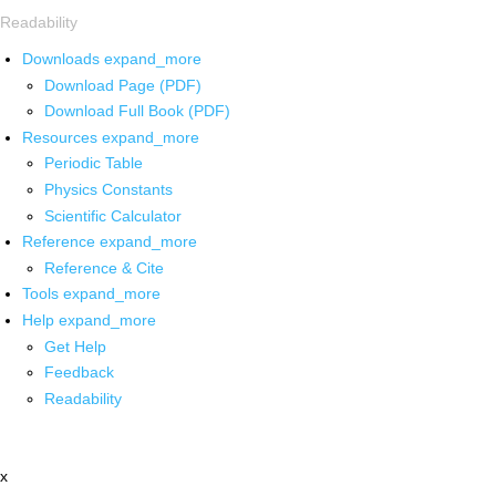
Readability
Downloads
expand_more
Download Page (PDF)
Download Full Book (PDF)
Resources
expand_more
Periodic Table
Physics Constants
Scientific Calculator
Reference
expand_more
Reference & Cite
Tools
expand_more
Help
expand_more
Get Help
Feedback
Readability
x