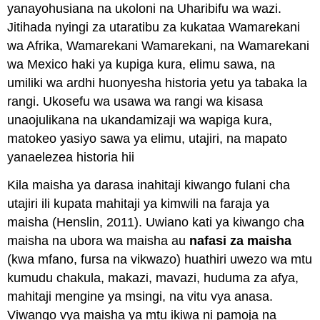
yanayohusiana na ukoloni na Uharibifu wa wazi.
Jitihada nyingi za utaratibu za kukataa Wamarekani
wa Afrika, Wamarekani Wamarekani, na Wamarekani
wa Mexico haki ya kupiga kura, elimu sawa, na
umiliki wa ardhi huonyesha historia yetu ya tabaka la
rangi. Ukosefu wa usawa wa rangi wa kisasa
unaojulikana na ukandamizaji wa wapiga kura,
matokeo yasiyo sawa ya elimu, utajiri, na mapato
yanaelezea historia hii
Kila maisha ya darasa inahitaji kiwango fulani cha
utajiri ili kupata mahitaji ya kimwili na faraja ya
maisha (Henslin, 2011). Uwiano kati ya kiwango cha
maisha na ubora wa maisha au
nafasi za maisha
(kwa mfano, fursa na vikwazo) huathiri uwezo wa mtu
kumudu chakula, makazi, mavazi, huduma za afya,
mahitaji mengine ya msingi, na vitu vya anasa.
Viwango vya maisha ya mtu ikiwa ni pamoja na