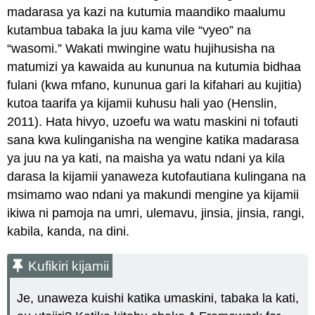
madarasa ya kazi na kutumia maandiko maalumu
kutambua tabaka la juu kama vile “vyeo” na
“wasomi.” Wakati mwingine watu hujihusisha na
matumizi ya kawaida au kununua na kutumia bidhaa
fulani (kwa mfano, kununua gari la kifahari au kujitia)
kutoa taarifa ya kijamii kuhusu hali yao (Henslin,
2011). Hata hivyo, uzoefu wa watu maskini ni tofauti
sana kwa kulinganisha na wengine katika madarasa
ya juu na ya kati, na maisha ya watu ndani ya kila
darasa la kijamii yanaweza kutofautiana kulingana na
msimamo wao ndani ya makundi mengine ya kijamii
ikiwa ni pamoja na umri, ulemavu, jinsia, jinsia, rangi,
kabila, kanda, na dini.
Kufikiri kijamii
Je, unaweza kuishi katika umaskini, tabaka la kati,