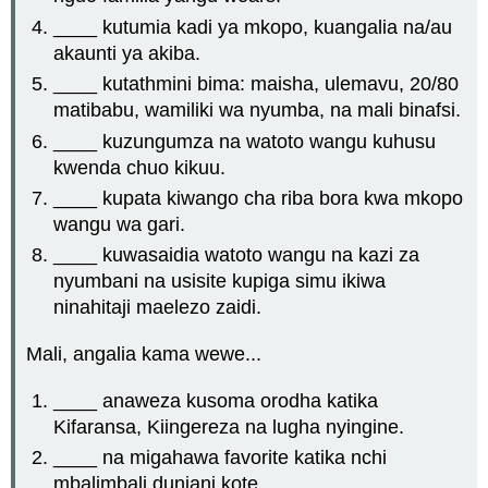
____ kutumia kadi ya mkopo, kuangalia na/au
akaunti ya akiba.
____ kutathmini bima: maisha, ulemavu, 20/80
matibabu, wamiliki wa nyumba, na mali binafsi.
____ kuzungumza na watoto wangu kuhusu
kwenda chuo kikuu.
____ kupata kiwango cha riba bora kwa mkopo
wangu wa gari.
____ kuwasaidia watoto wangu na kazi za
nyumbani na usisite kupiga simu ikiwa
ninahitaji maelezo zaidi.
Mali, angalia kama wewe...
____ anaweza kusoma orodha katika
Kifaransa, Kiingereza na lugha nyingine.
____ na migahawa favorite katika nchi
mbalimbali duniani kote.