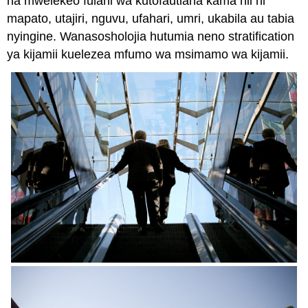
na mwelekeo fulani wa kutofautiana kama hii ni
mapato, utajiri, nguvu, ufahari, umri, ukabila au tabia
nyingine. Wanasosholojia hutumia neno stratification
ya kijamii kuelezea mfumo wa msimamo wa kijamii.