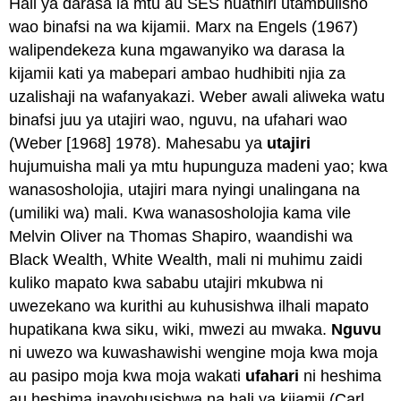
Hali ya darasa la mtu au SES huathiri utambulisho
wao binafsi na wa kijamii. Marx na Engels (1967)
walipendekeza kuna mgawanyiko wa darasa la
kijamii kati ya mabepari ambao hudhibiti njia za
uzalishaji na wafanyakazi. Weber awali aliweka watu
binafsi juu ya utajiri wao, nguvu, na ufahari wao
(Weber [1968] 1978). Mahesabu ya
utajiri
hujumuisha mali ya mtu hupunguza madeni yao; kwa
wanasosholojia, utajiri mara nyingi unalingana na
(umiliki wa) mali. Kwa wanasosholojia kama vile
Melvin Oliver na Thomas Shapiro, waandishi wa
Black Wealth, White Wealth, mali ni muhimu zaidi
kuliko mapato kwa sababu utajiri mkubwa ni
uwezekano wa kurithi au kuhusishwa ilhali mapato
hupatikana kwa siku, wiki, mwezi au mwaka.
Nguvu
ni uwezo wa kuwashawishi wengine moja kwa moja
au pasipo moja kwa moja wakati
ufahari
ni heshima
au heshima inayohusishwa na hali ya kijamii (Carl,