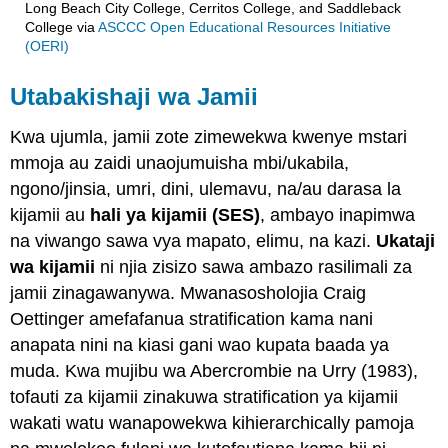
Long Beach City College, Cerritos College, and Saddleback
College
via
ASCCC Open Educational Resources Initiative
(OERI)
Utabakishaji wa Jamii
Kwa ujumla, jamii zote zimewekwa kwenye mstari
mmoja au zaidi unaojumuisha mbi/ukabila,
ngono/jinsia, umri, dini, ulemavu, na/au darasa la
kijamii au
hali ya kijamii (SES)
, ambayo inapimwa
na viwango sawa vya mapato, elimu, na kazi.
Ukataji
wa kijamii
ni njia zisizo sawa ambazo rasilimali za
jamii zinagawanywa. Mwanasosholojia Craig
Oettinger amefafanua stratification kama nani
anapata nini na kiasi gani wao kupata baada ya
muda. Kwa mujibu wa Abercrombie na Urry (1983),
tofauti za kijamii zinakuwa stratification ya kijamii
wakati watu wanapowekwa kihierarchically pamoja