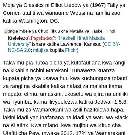
Moja ya Classics ni Elliot Liebow ya (1967) Tally ya
Corner, utafiti wa wanaume Weusi na familia zao
katika Washington, DC.
\PageIndex
7
Kielelezo
:
“Haskell Hindi Mataifa
\PageIndex
7
University”
ishara katika Lawrence, Kansas. (
CC BY-
NC-SA 2.0
;
miujiza
kupitia
Flickr
)
Takwimu pia hutoa picha ya kutofautiana kwa rangi
na kikabila nchini Marekani. Tunaweza kuanza
kupata picha ya usawa huu kwa kuchunguza tofauti
za rangi na kikabila katika nafasi za maisha kama
mapato, elimu, umaskini, ukosefu wa ajira na umiliki
wa nyumba, kama ilivyoelezwa katika Jedwali 1.5.8.
Takwimu za Wamarekani wa asili hazitolewa hapa,
lakini idadi yao inafanana na idadi ya watu wa Black
na Kilatinx. Kwa mfano, kwa mujibu wa Kituo cha
Utafiti cha Pew, mwaka 2012, 17% ya Wamarekani