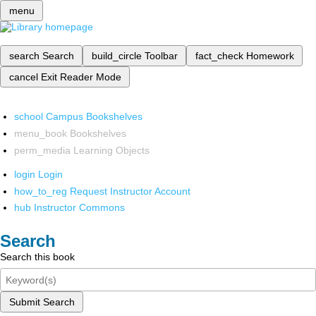
menu
search
Search
build_circle
Toolbar
fact_check
Homework
cancel
Exit Reader Mode
school
Campus Bookshelves
menu_book
Bookshelves
perm_media
Learning Objects
login
Login
how_to_reg
Request Instructor Account
hub
Instructor Commons
Search
Search this book
Submit Search