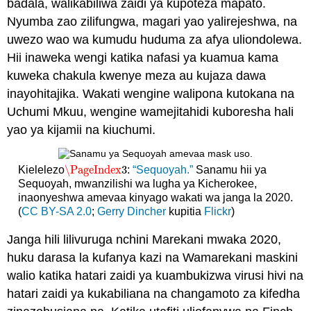
badala, walikabiliwa zaidi ya kupoteza mapato.
Nyumba zao zilifungwa, magari yao yalirejeshwa, na
uwezo wao wa kumudu huduma za afya uliondolewa.
Hii inaweka wengi katika nafasi ya kuamua kama
kuweka chakula kwenye meza au kujaza dawa
inayohitajika. Wakati wengine walipona kutokana na
Uchumi Mkuu, wengine wamejitahidi kuboresha hali
yao ya kijamii na kiuchumi.
\PageIndex
3
Kielelezo
:
“Sequoyah.”
Sanamu hii ya
\PageIndex
3
Sequoyah, mwanzilishi wa lugha ya Kicherokee,
inaonyeshwa amevaa kinyago wakati wa janga la 2020.
(
CC BY-SA 2.0
;
Gerry Dincher
kupitia
Flickr
)
Janga hili lilivuruga nchini Marekani mwaka 2020,
huku darasa la kufanya kazi na Wamarekani maskini
walio katika hatari zaidi ya kuambukizwa virusi hivi na
hatari zaidi ya kukabiliana na changamoto za kifedha