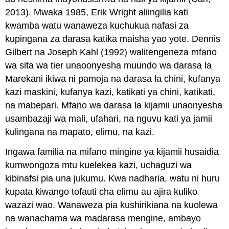
2013). Mwaka 1985, Erik Wright aliingilia kati
kwamba watu wanaweza kuchukua nafasi za
kupingana za darasa katika maisha yao yote. Dennis
Gilbert na Joseph Kahl (1992) walitengeneza mfano
wa sita wa tier unaoonyesha muundo wa darasa la
Marekani ikiwa ni pamoja na darasa la chini, kufanya
kazi maskini, kufanya kazi, katikati ya chini, katikati,
na mabepari. Mfano wa darasa la kijamii unaonyesha
usambazaji wa mali, ufahari, na nguvu kati ya jamii
kulingana na mapato, elimu, na kazi.
Ingawa familia na mifano mingine ya kijamii husaidia
kumwongoza mtu kuelekea kazi, uchaguzi wa
kibinafsi pia una jukumu. Kwa nadharia, watu ni huru
kupata kiwango tofauti cha elimu au ajira kuliko
wazazi wao. Wanaweza pia kushirikiana na kuolewa
na wanachama wa madarasa mengine, ambayo