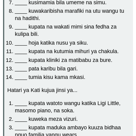
____ kusimamia bila umeme na simu.
____ kuwakaribisha marafiki na utu wangu tu
na hadithi.
____ kupata na wakati mimi sina fedha za
kulipa bili.
____ hoja katika nusu ya siku.
____ kupata na kutumia mihuri ya chakula.
____ kupata kliniki za matibabu za bure.
____ pata karibu bila gari.
____ tumia kisu kama mkasi.
Hatari ya Kati kujua jinsi ya...
____ kupata watoto wangu katika Ligi Little,
masomo piano, na soka.
____ kuweka meza vizuri.
____ kupata maduka ambayo kuuza bidhaa
nguo familia yangu wears.