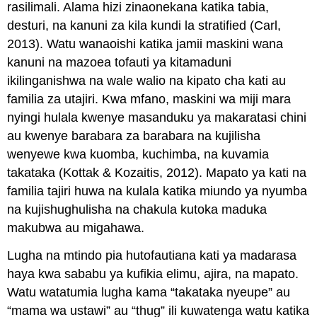
rasilimali. Alama hizi zinaonekana katika tabia,
desturi, na kanuni za kila kundi la stratified (Carl,
2013). Watu wanaoishi katika jamii maskini wana
kanuni na mazoea tofauti ya kitamaduni
ikilinganishwa na wale walio na kipato cha kati au
familia za utajiri. Kwa mfano, maskini wa miji mara
nyingi hulala kwenye masanduku ya makaratasi chini
au kwenye barabara za barabara na kujilisha
wenyewe kwa kuomba, kuchimba, na kuvamia
takataka (Kottak & Kozaitis, 2012). Mapato ya kati na
familia tajiri huwa na kulala katika miundo ya nyumba
na kujishughulisha na chakula kutoka maduka
makubwa au migahawa.
Lugha na mtindo pia hutofautiana kati ya madarasa
haya kwa sababu ya kufikia elimu, ajira, na mapato.
Watu watatumia lugha kama “takataka nyeupe” au
“mama wa ustawi” au “thug” ili kuwatenga watu katika