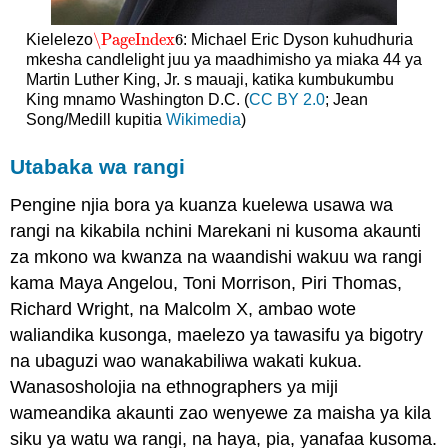
\PageIndex
6
Kielelezo
: Michael Eric Dyson kuhudhuria
\PageIndex
6
mkesha candlelight juu ya maadhimisho ya miaka 44 ya
Martin Luther King, Jr. s mauaji, katika kumbukumbu
King mnamo Washington D.C. (
CC BY 2.0
; Jean
Song/Medill kupitia
Wikimedia
)
Utabaka wa rangi
Pengine njia bora ya kuanza kuelewa usawa wa
rangi na kikabila nchini Marekani ni kusoma akaunti
za mkono wa kwanza na waandishi wakuu wa rangi
kama Maya Angelou, Toni Morrison, Piri Thomas,
Richard Wright, na Malcolm X, ambao wote
waliandika kusonga, maelezo ya tawasifu ya bigotry
na ubaguzi wao wanakabiliwa wakati kukua.
Wanasosholojia na ethnographers ya miji
wameandika akaunti zao wenyewe za maisha ya kila
siku ya watu wa rangi, na haya, pia, yanafaa kusoma.