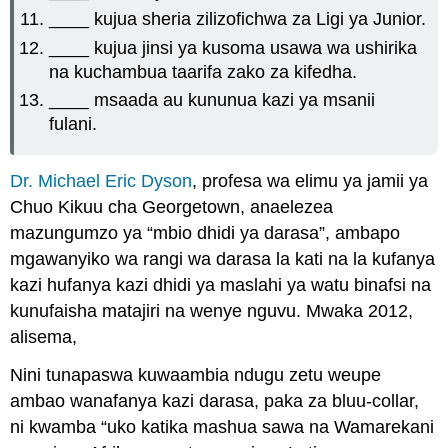
____ kujua sheria zilizofichwa za Ligi ya Junior.
____ kujua jinsi ya kusoma usawa wa ushirika
na kuchambua taarifa zako za kifedha.
____ msaada au kununua kazi ya msanii
fulani.
Dr. Michael Eric Dyson
, profesa wa elimu ya jamii ya
Chuo Kikuu cha Georgetown, anaelezea
mazungumzo ya “mbio dhidi ya darasa”, ambapo
mgawanyiko wa rangi wa darasa la kati na la kufanya
kazi hufanya kazi dhidi ya maslahi ya watu binafsi na
kunufaisha matajiri na wenye nguvu. Mwaka 2012,
alisema,
Nini tunapaswa kuwaambia ndugu zetu weupe
ambao wanafanya kazi darasa, paka za bluu-collar,
ni kwamba “uko katika mashua sawa na Wamarekani