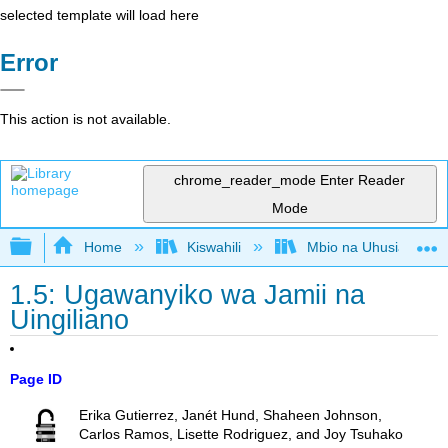
selected template will load here
Error
This action is not available.
chrome_reader_mode
Enter Reader
Mode
Expand/collapse global hierarchy
Home
Kiswahili
Mbio na Uhusiano wa ki
1.5: Ugawanyiko wa Jamii na
Uingiliano
Page ID
Erika Gutierrez, Janét Hund, Shaheen Johnson,
Carlos Ramos, Lisette Rodriguez, and Joy Tsuhako