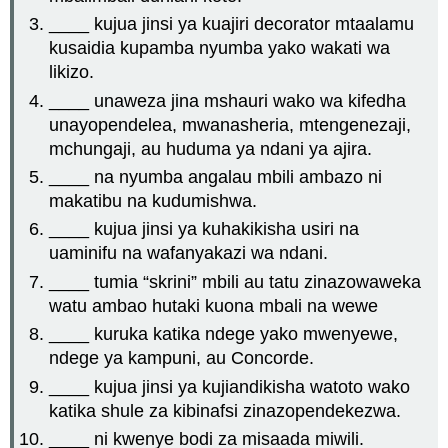
____ kujua jinsi ya kuajiri decorator mtaalamu
kusaidia kupamba nyumba yako wakati wa
likizo.
____ unaweza jina mshauri wako wa kifedha
unayopendelea, mwanasheria, mtengenezaji,
mchungaji, au huduma ya ndani ya ajira.
____ na nyumba angalau mbili ambazo ni
makatibu na kudumishwa.
____ kujua jinsi ya kuhakikisha usiri na
uaminifu na wafanyakazi wa ndani.
____ tumia “skrini” mbili au tatu zinazowaweka
watu ambao hutaki kuona mbali na wewe
____ kuruka katika ndege yako mwenyewe,
ndege ya kampuni, au Concorde.
____ kujua jinsi ya kujiandikisha watoto wako
katika shule za kibinafsi zinazopendekezwa.
____ ni kwenye bodi za misaada miwili.