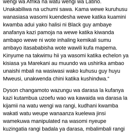
wengi wa Afrika na watu wengi wa Latino.
Unakabiliwa na uchumi sawa. Kama wewe kuruhusu
wanasiasa wasomi kuendesha wewe katika kuamini
kwamba adui yako halisi ni Black guy ambaye
anafanya kazi pamoja na wewe katika kiwanda
ambapo wewe ni wote inhaling kemikali sumu
ambayo itasababisha wote wawili kufa mapema.
Kinyume na takwimu hii ya wasomi katika echelon ya
kisiasa ya Marekani au muundo wa ushirika ambao
unaishi mbali na wasiwasi wako kuhusu guy huyu
Mweusi, unakwenda chini katika kushindwa.”
Dyson changamoto wazungu wa darasa la kufanya
kazi kutambua uzoefu wao wa kawaida wa darasa la
kijamii na watu wengi wa rangi, kudhani kwamba
wakati watu weupe wanaanza kuelewa jinsi
wamekuwa manipulated na wasomi nyeupe
kuzingatia rangi badala ya darasa, mbalimbali rangi