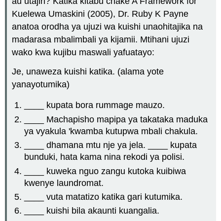
au utajiri? Katika kitabu chake A Framework for
Kuelewa Umaskini (2005), Dr. Ruby K Payne
anatoa orodha ya ujuzi wa kuishi unaohitajika na
madarasa mbalimbali ya kijamii. Mtihani ujuzi
wako kwa kujibu maswali yafuatayo:
Je, unaweza kuishi katika. (alama yote
yanayotumika)
____ kupata bora rummage mauzo.
____ Machapisho mapipa ya takataka maduka
ya vyakula 'kwamba kutupwa mbali chakula.
____ dhamana mtu nje ya jela. ____ kupata
bunduki, hata kama nina rekodi ya polisi.
____ kuweka nguo zangu kutoka kuibiwa
kwenye laundromat.
____ vuta matatizo katika gari kutumika.
____ kuishi bila akaunti kuangalia.