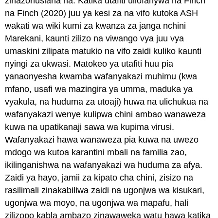
zinazohusiana na. Katika utafiti uliofanywa na Finch
na Finch (2020) juu ya kesi za na vifo kutoka ASH
wakati wa wiki kumi za kwanza za janga nchini
Marekani, kaunti zilizo na viwango vya juu vya
umaskini zilipata matukio na vifo zaidi kuliko kaunti
nyingi za ukwasi. Matokeo ya utafiti huu pia
yanaonyesha kwamba wafanyakazi muhimu (kwa
mfano, usafi wa mazingira ya umma, maduka ya
vyakula, na huduma za utoaji) huwa na ulichukua na
wafanyakazi wenye kulipwa chini ambao wanaweza
kuwa na upatikanaji sawa wa kupima virusi.
Wafanyakazi hawa wanaweza pia kuwa na uwezo
mdogo wa kutoa karantini mbali na familia zao,
ikilinganishwa na wafanyakazi wa huduma za afya.
Zaidi ya hayo, jamii za kipato cha chini, zisizo na
rasilimali zinakabiliwa zaidi na ugonjwa wa kisukari,
ugonjwa wa moyo, na ugonjwa wa mapafu, hali
zilizopo kabla ambazo zinawaweka watu hawa katika