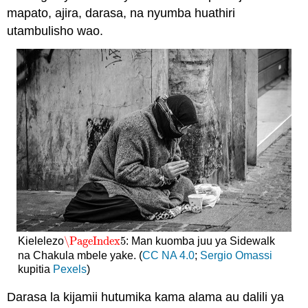
mapato, ajira, darasa, na nyumba huathiri
utambulisho wao.
\PageIndex
5
Kielelezo
: Man kuomba juu ya Sidewalk
\PageIndex
5
na Chakula mbele yake. (
CC NA 4.0
;
Sergio Omassi
kupitia
Pexels
)
Darasa la kijamii hutumika kama alama au dalili ya