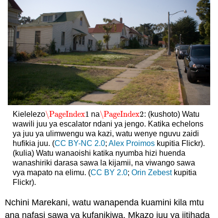
\PageIndex
1
\PageIndex
2
Kielelezo
na
: (kushoto) Watu
\PageIndex
1
\PageIndex
2
wawili juu ya escalator ndani ya jengo. Katika echelons
ya juu ya ulimwengu wa kazi, watu wenye nguvu zaidi
hufikia juu. (
CC BY-NC 2.0
;
Alex Proimos
kupitia Flickr).
(kulia) Watu wanaoishi katika nyumba hizi huenda
wanashiriki darasa sawa la kijamii, na viwango sawa
vya mapato na elimu. (
CC BY 2.0
;
Orin Zebest
kupitia
Flickr).
Nchini Marekani, watu wanapenda kuamini kila mtu
ana nafasi sawa ya kufanikiwa. Mkazo juu ya jitihada