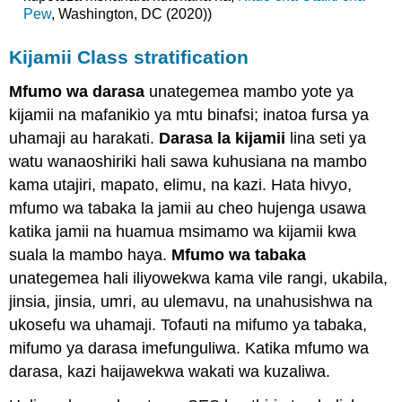
Pew
, Washington, DC (2020))
Kijamii Class stratification
Mfumo wa darasa
unategemea mambo yote ya
kijamii na mafanikio ya mtu binafsi; inatoa fursa ya
uhamaji au harakati.
Darasa la kijamii
lina seti ya
watu wanaoshiriki hali sawa kuhusiana na mambo
kama utajiri, mapato, elimu, na kazi. Hata hivyo,
mfumo wa tabaka la jamii au cheo hujenga usawa
katika jamii na huamua msimamo wa kijamii kwa
suala la mambo haya.
Mfumo wa tabaka
unategemea hali iliyowekwa kama vile rangi, ukabila,
jinsia, jinsia, umri, au ulemavu, na unahusishwa na
ukosefu wa uhamaji. Tofauti na mifumo ya tabaka,
mifumo ya darasa imefunguliwa. Katika mfumo wa
darasa, kazi haijawekwa wakati wa kuzaliwa.