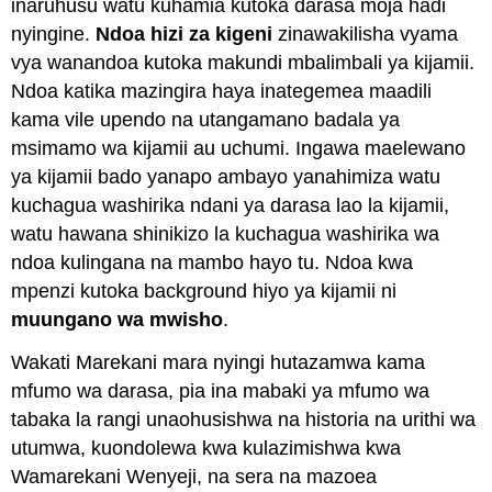
inaruhusu watu kuhamia kutoka darasa moja hadi
nyingine.
Ndoa hizi za kigeni
zinawakilisha vyama
vya wanandoa kutoka makundi mbalimbali ya kijamii.
Ndoa katika mazingira haya inategemea maadili
kama vile upendo na utangamano badala ya
msimamo wa kijamii au uchumi. Ingawa maelewano
ya kijamii bado yanapo ambayo yanahimiza watu
kuchagua washirika ndani ya darasa lao la kijamii,
watu hawana shinikizo la kuchagua washirika wa
ndoa kulingana na mambo hayo tu. Ndoa kwa
mpenzi kutoka background hiyo ya kijamii ni
muungano wa mwisho
.
Wakati Marekani mara nyingi hutazamwa kama
mfumo wa darasa, pia ina mabaki ya mfumo wa
tabaka la rangi unaohusishwa na historia na urithi wa
utumwa, kuondolewa kwa kulazimishwa kwa
Wamarekani Wenyeji, na sera na mazoea