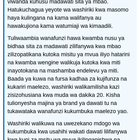
viwanda kuhusu madawati sita ya mbao.
Hatukuchagua yeyote wa washiriki kwa masomo
haya kulingana na kama walifanya au
hawakujiona kama watumiaji wa kimaadili.
Tuliwaambia wanafunzi hawa kwamba nusu ya
bidhaa sita za madawati zilifanywa kwa mbao
zilizopatikana kutoka misitu ya mvua iliyo hatarini
na kwamba wengine walikuja kutoka kwa miti
inayotokana na mashamba endelevu ya miti.
Baada ya kuwa na fursa kadhaa za kujifunza na
kukariri maelezo, washiriki walikamilisha kazi
zisizohusiana kwa muda wa dakika 20. Kisha
tulionyesha majina ya brand ya dawati tu na
tukawataka wanafunzi kukumbuka maelezo yao.
Washiriki walikuwa na uwezekano mdogo wa
kukumbuka kwa usahihi wakati dawati lilifanywa
kwa kuni za msitu wa mvua ikilinganishwa na