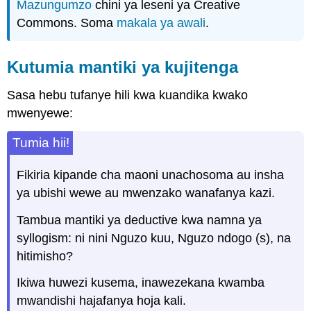
Mazungumzo
chini ya leseni ya Creative
Commons. Soma
makala ya awali
.
Kutumia mantiki ya kujitenga
Sasa hebu tufanye hili kwa kuandika kwako
mwenyewe:
Tumia hii!
Fikiria kipande cha maoni unachosoma au insha
ya ubishi wewe au mwenzako wanafanya kazi.
Tambua mantiki ya deductive kwa namna ya
syllogism: ni nini Nguzo kuu, Nguzo ndogo (s), na
hitimisho?
Ikiwa huwezi kusema, inawezekana kwamba
mwandishi hajafanya hoja kali.