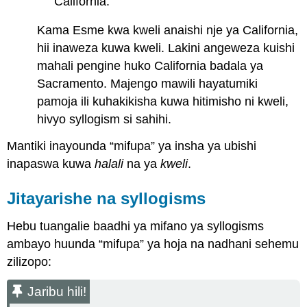
California.
Kama Esme kwa kweli anaishi nje ya California,
hii inaweza kuwa kweli. Lakini angeweza kuishi
mahali pengine huko California badala ya
Sacramento. Majengo mawili hayatumiki
pamoja ili kuhakikisha kuwa hitimisho ni kweli,
hivyo syllogism si sahihi.
Mantiki inayounda “mifupa” ya insha ya ubishi
inapaswa kuwa
halali
na ya
kweli
.
Jitayarishe na syllogisms
Hebu tuangalie baadhi ya mifano ya syllogisms
ambayo huunda “mifupa” ya hoja na nadhani sehemu
zilizopo:
Jaribu hili!