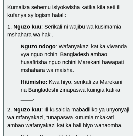
Kumaliza sehemu isiyokwisha katika kila seti ili
kufanya syllogism halali:
1.
Nguzo kuu
: Serikali ni wajibu wa kusimamia
mshahara wa haki.
Nguzo ndogo
: Wafanyakazi katika viwanda
vya nguo nchini Bangladesh ambao
husafirisha nguo nchini Marekani hawapati
mshahara wa maisha.
Hitimisho:
Kwa hiyo, serikali za Marekani
na Bangladeshi zinapaswa kuingia katika
____.
2.
Nguzo kuu
: Ili kusaidia mabadiliko ya unyonyaji
wa mfanyakazi, tunapaswa kutumia mkakati
ambao wafanyakazi katika hali hiyo wanaomba.