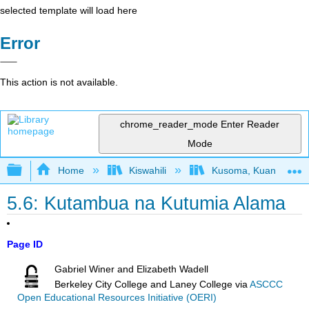
selected template will load here
Error
This action is not available.
chrome_reader_mode
Enter Reader
Mode
Expand/collapse global hierarchy
Home
Kiswahili
Kusoma, Kuandika, Utaf
5.6: Kutambua na Kutumia Alama
Page ID
Gabriel Winer and Elizabeth Wadell
Berkeley City College and Laney College
via
ASCCC
Open Educational Resources Initiative (OERI)