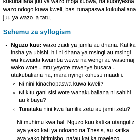
kukubaliana juu ya wazo moja kubwa, na kuonyesha
wazo ndogo kuwa kweli, basi tunapaswa kukubaliana
juu ya wazo la tatu.
Sehemu za syllogism
Nguzo kuu:
wazo zaidi ya jumla au dhana. Katika
insha ya ubishi, hii ni dhana ya msingi au msingi
wa kawaida kwamba wewe na wengi au wasomaji
wako wote - mtu yeyote mwenye busara -
utakubaliana na, mara nyingi kuhusu maadili.
Ni nini kinachopaswa kuwa kweli?
Ni kitu gani sisi wote wanakubaliana ni sahihi
au kibaya?
Tunataka nini kwa familia zetu au jamii zetu?
Ni muhimu kwa hali Nguzo kuu katika utangulizi
aya yako kati ya ndoano na Thesis, au katika
aya yako hitimisho, na/au katika maelezo