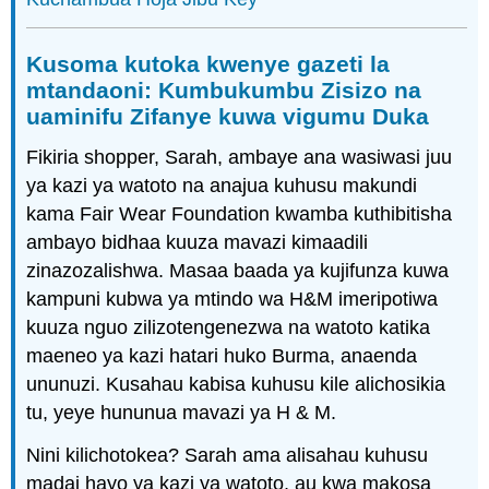
Kusoma kutoka kwenye gazeti la
mtandaoni: Kumbukumbu Zisizo na
uaminifu Zifanye kuwa vigumu Duka
Fikiria shopper, Sarah, ambaye ana wasiwasi juu
ya kazi ya watoto na anajua kuhusu makundi
kama Fair Wear Foundation
kwamba kuthibitisha
ambayo bidhaa kuuza mavazi kimaadili
zinazozalishwa. Masaa baada ya kujifunza kuwa
kampuni kubwa ya mtindo wa H&M
imeripotiwa
kuuza nguo zilizotengenezwa na watoto katika
maeneo ya kazi hatari huko Burma, anaenda
ununuzi. Kusahau kabisa kuhusu kile alichosikia
tu, yeye hununua mavazi ya H & M.
Nini kilichotokea? Sarah ama alisahau kuhusu
madai hayo ya kazi ya watoto, au kwa makosa