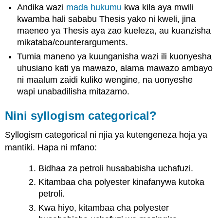
Andika wazi
mada hukumu
kwa kila aya mwili
kwamba hali sababu Thesis yako ni kweli, jina
maeneo ya Thesis aya zao kueleza, au kuanzisha
mikataba/counterarguments.
Tumia maneno ya kuunganisha wazi ili kuonyesha
uhusiano kati ya mawazo, alama mawazo ambayo
ni maalum zaidi kuliko wengine, na uonyeshe
wapi unabadilisha mitazamo.
Nini syllogism categorical?
Syllogism categorical ni njia ya kutengeneza hoja ya
mantiki. Hapa ni mfano:
Bidhaa za petroli husababisha uchafuzi.
Kitambaa cha polyester kinafanywa kutoka
petroli.
Kwa hiyo, kitambaa cha polyester