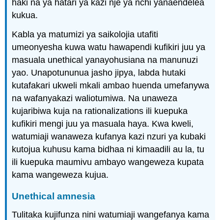
haki na ya hatari ya kazi nje ya nchi yanaendelea
kukua.
Kabla ya matumizi ya saikolojia utafiti
umeonyesha kuwa watu hawapendi kufikiri juu ya
masuala unethical yanayohusiana na manunuzi
yao. Unapotununua jasho jipya, labda hutaki
kutafakari ukweli mkali ambao huenda umefanywa
na wafanyakazi waliotumiwa. Na unaweza
kujaribiwa kuja na rationalizations ili kuepuka
kufikiri mengi juu ya masuala haya. Kwa kweli,
watumiaji wanaweza kufanya kazi nzuri ya kubaki
kutojua kuhusu kama bidhaa ni kimaadili au la, tu
ili kuepuka maumivu ambayo wangeweza kupata
kama wangeweza kujua.
Unethical amnesia
Tulitaka kujifunza nini watumiaji wangefanya kama