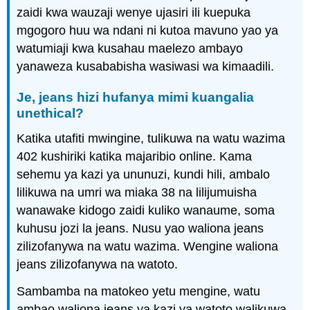
zaidi kwa wauzaji wenye ujasiri ili kuepuka
mgogoro huu wa ndani ni kutoa mavuno yao ya
watumiaji kwa kusahau maelezo ambayo
yanaweza kusababisha wasiwasi wa kimaadili.
Je, jeans hizi hufanya mimi kuangalia
unethical?
Katika utafiti mwingine, tulikuwa na watu wazima
402 kushiriki katika majaribio online. Kama
sehemu ya kazi ya ununuzi, kundi hili, ambalo
lilikuwa na umri wa miaka 38 na lilijumuisha
wanawake kidogo zaidi kuliko wanaume, soma
kuhusu jozi la jeans. Nusu yao waliona jeans
zilizofanywa na watu wazima. Wengine waliona
jeans zilizofanywa na watoto.
Sambamba na matokeo yetu mengine, watu
ambao waliona jeans ya kazi ya watoto walikuwa