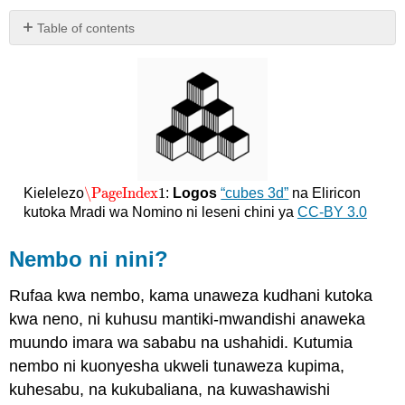
Table of contents
Nembo
ni
nini?
Tunaangaliaje
nembo
kama
wasomaji?
Tunawezaje
\PageIndex
1
Kielelezo
:
Logos
“cubes 3d”
na Eliricon
\PageIndex
1
kutumia
kutoka Mradi wa Nomino ni leseni chini ya
CC-BY 3.0
nembo
kama
Nembo ni nini?
waandishi?
Nini
Rufaa kwa
nembo, kama unaweza kudhani kutoka
syllogism
categorical?
kwa neno, ni kuhusu mantiki-mwandishi anaweka
muundo imara wa sababu na ushahidi. Kutumia
Sehemu
za
nembo ni kuonyesha ukweli tunaweza kupima,
syllogism
kuhesabu, na kukubaliana, na kuwashawishi
Halali