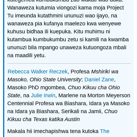
Wanaweza kutumia viongozi kama moja Project
Tu imeunda kutathmini ununuzi wao ijayo, na
wanaweza pia kufanya maelezo kwa wenyewe
kuhusu bidhaa ili kuepuka. Kitu muhimu ni
kutambua kumbukumbu zetu si kamili na kwamba
ununuzi bila mpango unaweza kutuongoza mbali
na maadili yetu.
Rebecca Walker Reczek
, Profesa
Mshiriki wa
Masoko, Ohio State University
;
Daniel Zane
,
Masoko PhD mgombea,
Chuo Kikuu cha Ohio
State
, na
Julie Irwin
, Marlene na Morton Meyerson
Centennial Profesa wa Biashara, Idara ya Masoko
na Idara ya Biashara, Serikali na Jamii,
Chuo
Kikuu cha Texas katika Austin
Makala hii imechapishwa tena kutoka
The