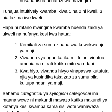
husababisha uchafuzi wa mazingira.
Tunajua intuitively kwamba ikiwa 1 na 2 ni kweli, 3
pia lazima iwe kweli.
Hapa ni mfano mwingine kwamba huenda zaidi ya
ukweli na hufanya kesi kwa hatua:
Kemikali za sumu zinapaswa kuwekwa nje
ya maji.
Viwanda vya nguo katika mji fulani vinatoa
amonia na nitrati katika mito ya ndani.
Kwa hiyo, viwanda hivyo vinapaswa kutafuta
njia ya kusindika taka zao za sumu bila
kuitupa ndani ya maji.
Sehemu
categorical
ya
syllogism categorical
ina
maana wewe ni makundi mawazo katika makundi ya
kufanya kesi kwamba kama sisi wote wanaweza