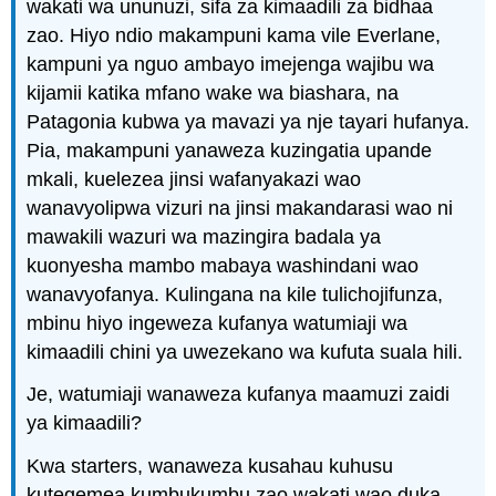
wakati wa ununuzi, sifa za kimaadili za bidhaa
zao. Hiyo ndio makampuni kama vile Everlane,
kampuni ya nguo ambayo imejenga wajibu wa
kijamii katika mfano wake wa biashara, na
Patagonia kubwa ya mavazi ya nje tayari hufanya.
Pia, makampuni yanaweza kuzingatia upande
mkali, kuelezea jinsi wafanyakazi wao
wanavyolipwa vizuri na jinsi makandarasi wao ni
mawakili wazuri wa mazingira badala ya
kuonyesha mambo mabaya washindani wao
wanavyofanya. Kulingana na kile tulichojifunza,
mbinu hiyo ingeweza kufanya watumiaji wa
kimaadili chini ya uwezekano wa kufuta suala hili.
Je, watumiaji wanaweza kufanya maamuzi zaidi
ya kimaadili?
Kwa starters, wanaweza kusahau kuhusu
kutegemea kumbukumbu zao wakati wao duka.