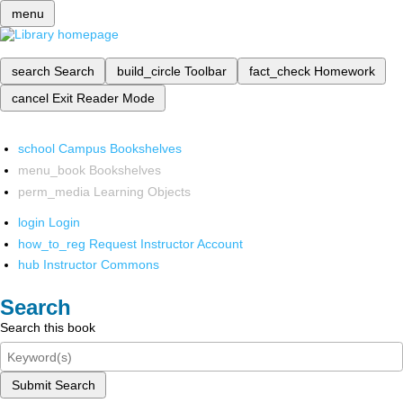
menu
search
Search
build_circle
Toolbar
fact_check
Homework
cancel
Exit Reader Mode
school
Campus Bookshelves
menu_book
Bookshelves
perm_media
Learning Objects
login
Login
how_to_reg
Request Instructor Account
hub
Instructor Commons
Search
Search this book
Submit Search