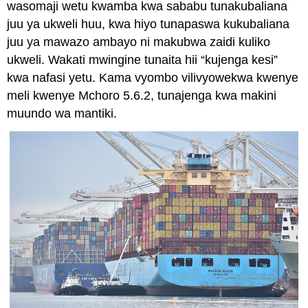
wasomaji wetu kwamba kwa sababu tunakubaliana
vs
kweli
juu ya ukweli huu, kwa hiyo tunapaswa kukubaliana
Jitayarishe
juu ya mawazo ambayo ni makubwa zaidi kuliko
na
ukweli. Wakati mwingine tunaita hii “kujenga kesi”
syllogisms
kwa nafasi yetu. Kama vyombo vilivyowekwa kwenye
Kutafuta
meli kwenye Mchoro 5.6.2, tunajenga kwa makini
mantiki
ya
muundo wa mantiki.
deductive
katika
maandiko
Kusoma
kutoka
kwenye
gazeti
la
mtandaoni:
Kumbukumbu
Zisizo
na
uaminifu