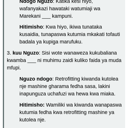
Ndogo Nguzo
: Katika kesi hiyo,
wafanyakazi hawataki watumiaji wa
Marekani ___ kampuni.
Hitimisho
: Kwa hiyo, ikiwa tunataka
kusaidia, tunapaswa kutumia mkakati tofauti
badala ya kupiga marufuku.
3.
kuu Nguzo
: Sisi wote wanaweza kukubaliana
kwamba ___ ni muhimu zaidi kuliko faida ya muda
mfupi.
Nguzo ndogo
: Retrofitting kiwanda kutolea
nje mashine gharama fedha sasa, lakini
inapunguza uchafuzi wa hewa kwa miaka.
Hitimisho:
Wamiliki wa kiwanda wanapaswa
kutumia fedha kwa retrofitting mashine ya
kutolea nje.