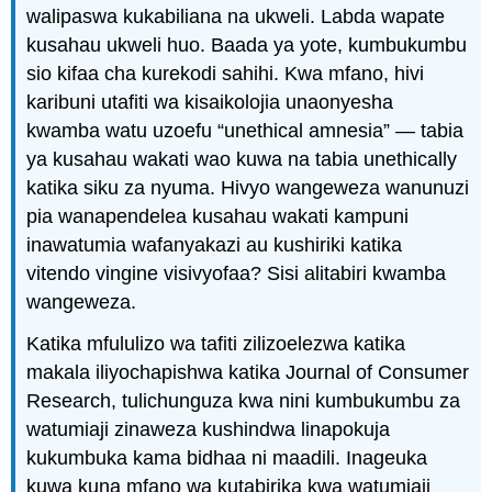
walipaswa kukabiliana na ukweli. Labda wapate
kusahau ukweli huo. Baada ya yote, kumbukumbu
sio kifaa cha kurekodi sahihi. Kwa mfano, hivi
karibuni utafiti wa kisaikolojia unaonyesha
kwamba watu uzoefu “unethical amnesia” — tabia
ya kusahau wakati wao kuwa na tabia unethically
katika siku za nyuma. Hivyo wangeweza wanunuzi
pia wanapendelea kusahau wakati kampuni
inawatumia wafanyakazi au kushiriki katika
vitendo vingine visivyofaa? Sisi alitabiri kwamba
wangeweza.
Katika mfululizo wa tafiti zilizoelezwa katika
makala iliyochapishwa katika Journal of Consumer
Research, tulichunguza kwa nini kumbukumbu za
watumiaji zinaweza kushindwa linapokuja
kukumbuka kama bidhaa ni maadili. Inageuka
kuwa kuna mfano wa kutabirika kwa watumiaji