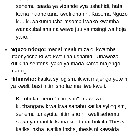
sehemu baada ya vipande vya ushahidi, hata
kama inaonekana kweli dhahiri. Kusema Nguzo
kuu kuwakumbusha msomaji wako kwamba
wanakubaliana na wewe juu ya msingi wa hoja
yako.
Nguzo ndogo:
madai maalum zaidi kwamba
utaonyesha kuwa kweli na ushahidi. Unaweza
kufikiria sentensi yako ya mada kama majengo
madogo.
Hitimisho:
katika syllogism, ikiwa majengo yote ni
ya kweli, basi hitimisho lazima liwe kweli.
Kumbuka: neno “hitimisho” linaweza
kuchanganyikiwa kwa sababu katika syllogism,
sehemu tunayoita hitimisho ni kweli sehemu
sawa ya mantiki kama kile tunachokiita Thesis
katika insha. Katika insha, thesis ni kawaida