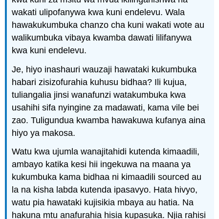
wakati ulipofanywa kwa kuni endelevu. Wala
hawakukumbuka chanzo cha kuni wakati wote au
walikumbuka vibaya kwamba dawati lilifanywa
kwa kuni endelevu.
Je, hiyo inashauri wauzaji hawataki kukumbuka
habari zisizofurahia kuhusu bidhaa? Ili kujua,
tuliangalia jinsi wanafunzi watakumbuka kwa
usahihi sifa nyingine za madawati, kama vile bei
zao. Tuligundua kwamba hawakuwa kufanya aina
hiyo ya makosa.
Watu kwa ujumla wanajitahidi kutenda kimaadili,
ambayo katika kesi hii ingekuwa na maana ya
kukumbuka kama bidhaa ni kimaadili sourced au
la na kisha labda kutenda ipasavyo. Hata hivyo,
watu pia hawataki kujisikia mbaya au hatia. Na
hakuna mtu anafurahia hisia kupasuka. Njia rahisi