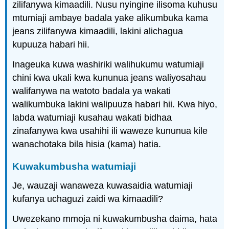
zilifanywa kimaadili. Nusu nyingine ilisoma kuhusu
mtumiaji ambaye badala yake alikumbuka kama
jeans zilifanywa kimaadili, lakini alichagua
kupuuza habari hii.
Inageuka kuwa washiriki walihukumu watumiaji
chini kwa ukali kwa kununua jeans waliyosahau
walifanywa na watoto badala ya wakati
walikumbuka lakini walipuuza habari hii. Kwa hiyo,
labda watumiaji kusahau wakati bidhaa
zinafanywa kwa usahihi ili waweze kununua kile
wanachotaka bila hisia (kama) hatia.
Kuwakumbusha watumiaji
Je, wauzaji wanaweza kuwasaidia watumiaji
kufanya uchaguzi zaidi wa kimaadili?
Uwezekano mmoja ni kuwakumbusha daima, hata