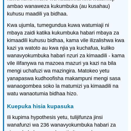
ambao wanaweza kukumbuka (au kusahau)
kuhusu maadili ya bidhaa.
Kwa ujumla, tumegundua kuwa watumiaji ni
mbaya zaidi katika kukumbuka habari mbaya za
kimaadili kuhusu bidhaa, kama vile ilizalishwa kwa
kazi ya watoto au kwa njia ya kuchafua, kuliko
wanavyokumbuka habari nzuri za kimaadili - kama
vile ilifanywa na mazoea mazuri ya kazi na bila
mengi uchafuzi wa mazingira. Matokeo yetu
yanapaswa kudhoofisha makampuni mengi sasa
wanaogombea soko la matumizi ya kimaadili na
watu wanaotumia bidhaa hizo.
Kuepuka hisia kupasuka
Ili kupima hypothesis yetu, tulijifunza jinsi
wanafunzi wa 236 wanavyokumbuka habari za