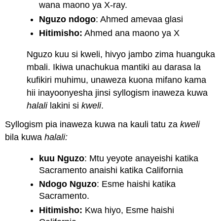
wana maono ya X-ray.
Nguzo ndogo
: Ahmed amevaa glasi
Hitimisho:
Ahmed ana maono ya X
Nguzo kuu si kweli, hivyo jambo zima huanguka
mbali. Ikiwa unachukua mantiki au darasa la
kufikiri muhimu, unaweza kuona mifano kama
hii inayoonyesha jinsi syllogism inaweza kuwa
halali
lakini si
kweli
.
Syllogism pia inaweza kuwa na kauli tatu za
kweli
bila kuwa
halali:
kuu Nguzo
: Mtu yeyote anayeishi katika
Sacramento anaishi katika California
Ndogo Nguzo
: Esme haishi katika
Sacramento.
Hitimisho:
Kwa hiyo, Esme haishi