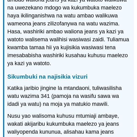
na uwezekano mdogo wa kukumbuka maelezo
haya ikilinganishwa na watu ambao walikuwa
wameona jeans zilizofanywa na watu wazima.
Hasa, washiriki ambao waliona jeans ya kazi ya
watoto walisema walihisi wasiwasi zaidi. Tuliamua
kwamba tamaa hii ya kujisikia wasiwasi tena
imesababisha washiriki kusahau kuhusu maelezo
ya kazi ya watoto.
Sikumbuki na najisikia vizuri
Katika jaribio jingine la mtandaoni, tuliwasilisha
watu wazima 341 (pamoja na wasifu sawa wa
idadi ya watu) na moja ya matukio mawili.
Nusu yao walisoma kuhusu mtumiaji ambaye,
wakati akijaribu kukumbuka maelezo ya jeans
waliyopenda kununua, alisahau kama jeans