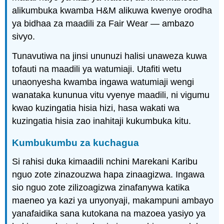
alikumbuka kwamba H&M alikuwa kwenye orodha
ya bidhaa za maadili za Fair Wear — ambazo
sivyo.
Tunavutiwa na jinsi ununuzi halisi unaweza kuwa
tofauti na maadili ya watumiaji. Utafiti wetu
unaonyesha kwamba ingawa watumiaji wengi
wanataka kununua vitu vyenye maadili, ni vigumu
kwao kuzingatia hisia hizi, hasa wakati wa
kuzingatia hisia zao inahitaji kukumbuka kitu.
Kumbukumbu za kuchagua
Si rahisi duka kimaadili nchini Marekani Karibu
nguo zote zinazouzwa hapa zinaagizwa. Ingawa
sio nguo zote zilizoagizwa zinafanywa katika
maeneo ya kazi ya unyonyaji, makampuni ambayo
yanafaidika sana kutokana na mazoea yasiyo ya