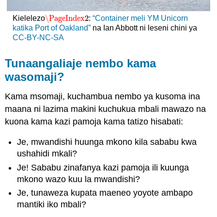
Zifanye
kuwa
\PageIndex
2
Kielelezo
:
“Container meli YM Unicorn
\PageIndex
2
vigumu
katika Port of Oakland”
na Ian Abbott ni leseni chini ya
Duka
CC-BY-NC-SA
Kumbukumbu
za
Tunaangaliaje nembo kama
kuchagua
Unethical
wasomaji?
amnesia
Kuepuka
Kama msomaji, kuchambua nembo ya kusoma ina
hisia
maana ni lazima makini kuchukua mbali mawazo na
kupasuka
kuona kama kazi pamoja kama tatizo hisabati:
Je,
jeans
Je, mwandishi huunga mkono kila sababu kwa
hizi
ushahidi mkali?
hufanya
mimi
Je! Sababu zinafanya kazi pamoja ili kuunga
kuangalia
mkono wazo kuu la mwandishi?
unethical?
Je, tunaweza kupata maeneo yoyote ambapo
Sikumbuki
mantiki iko mbali?
na
najisikia