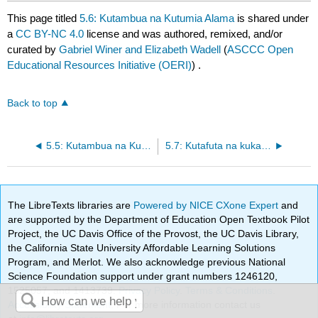
This page titled
5.6: Kutambua na Kutumia Alama
is shared under
a
CC BY-NC 4.0
license and was authored, remixed, and/or
curated by
Gabriel Winer and Elizabeth Wadell
(
ASCCC Open
Educational Resources Initiative (OERI)
) .
Back to top
5.5: Kutambua na Kutumia Ethos
5.7: Kutafuta na kukataa uongo wa mantiki
The LibreTexts libraries are
Powered by NICE CXone Expert
and
are supported by the Department of Education Open Textbook Pilot
Project, the UC Davis Office of the Provost, the UC Davis Library,
the California State University Affordable Learning Solutions
Program, and Merlot. We also acknowledge previous National
Science Foundation support under grant numbers 1246120,
1525057, and 1413739.
Privacy Policy
.
Terms & Conditions
.
Accessibility Statement
. For more information contact us