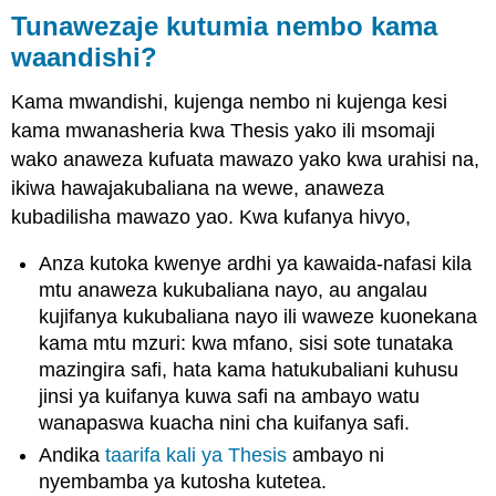
vizuri
Tunawezaje kutumia nembo kama
Kuwakumbusha
waandishi?
watumiaji
Kutumia
Kama mwandishi, kujenga nembo ni kujenga kesi
mantiki
kama mwanasheria kwa Thesis yako ili msomaji
ya
kujitenga
wako anaweza kufuata mawazo yako kwa urahisi na,
Leseni
ikiwa hawajakubaliana na wewe, anaweza
na
kubadilisha mawazo yao. Kwa kufanya hivyo,
sifa
CC
Anza kutoka kwenye ardhi ya kawaida-nafasi kila
Leseni
mtu anaweza kukubaliana nayo, au angalau
maudhui:
kujifanya kukubaliana nayo ili waweze kuonekana
Original
kama mtu mzuri: kwa mfano, sisi sote tunataka
CC
mazingira safi, hata kama hatukubaliani kuhusu
Leseni
jinsi ya kuifanya kuwa safi na ambayo watu
maudhui:
Hapo
wanapaswa kuacha nini cha kuifanya safi.
awali
Andika
taarifa kali ya Thesis
ambayo ni
kuchapishwa
nyembamba ya kutosha kutetea.