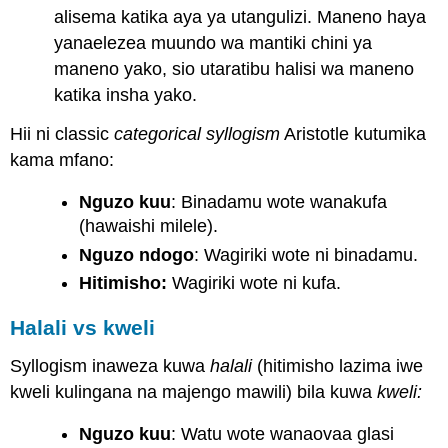
alisema katika aya ya utangulizi. Maneno haya
yanaelezea muundo wa mantiki chini ya
maneno yako, sio utaratibu halisi wa maneno
katika insha yako.
Hii ni classic
categorical syllogism
Aristotle kutumika
kama mfano:
Nguzo kuu
: Binadamu wote wanakufa
(hawaishi milele).
Nguzo ndogo
: Wagiriki wote ni binadamu.
Hitimisho:
Wagiriki wote ni kufa.
Halali vs kweli
Syllogism inaweza kuwa
halali
(hitimisho lazima iwe
kweli kulingana na majengo mawili) bila kuwa
kweli:
Nguzo kuu
: Watu wote wanaovaa glasi