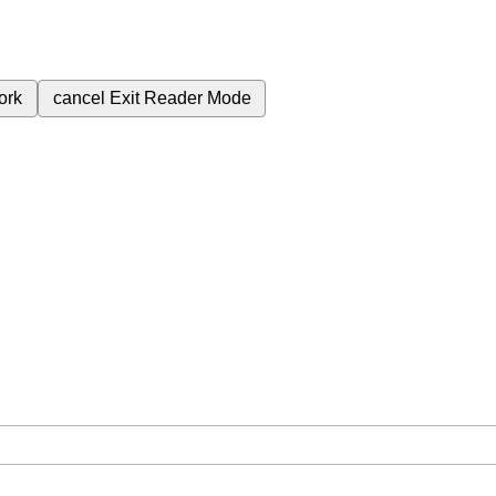
ork
cancel
Exit Reader Mode