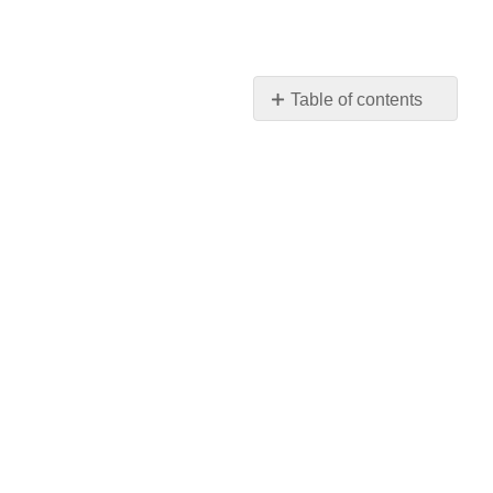
Table of contents
Programu
ya
OERI
Kuhusu
Waandishi
1:
Kusoma
muhimu
2:
Shirika
na
Ushirikiano
3:
Utafiti
4: