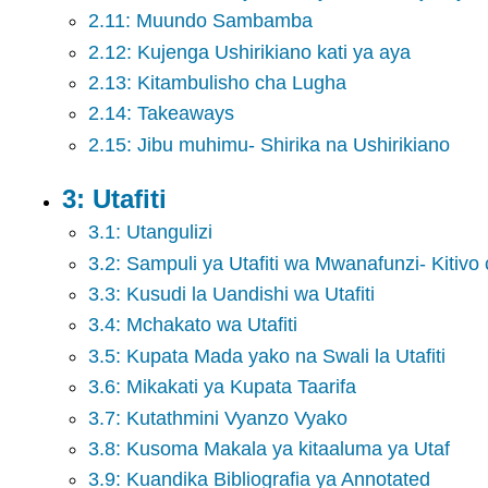
2.11: Muundo Sambamba
2.12: Kujenga Ushirikiano kati ya aya
2.13: Kitambulisho cha Lugha
2.14: Takeaways
2.15: Jibu muhimu- Shirika na Ushirikiano
3: Utafiti
3.1: Utangulizi
3.2: Sampuli ya Utafiti wa Mwanafunzi- Kitivo
3.3: Kusudi la Uandishi wa Utafiti
3.4: Mchakato wa Utafiti
3.5: Kupata Mada yako na Swali la Utafiti
3.6: Mikakati ya Kupata Taarifa
3.7: Kutathmini Vyanzo Vyako
3.8: Kusoma Makala ya kitaaluma ya Utaf
3.9: Kuandika Bibliografia ya Annotated