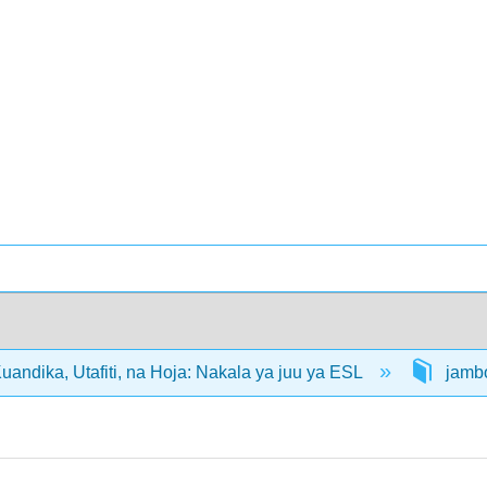
andika, Utafiti, na Hoja: Nakala ya juu ya ESL
jambo