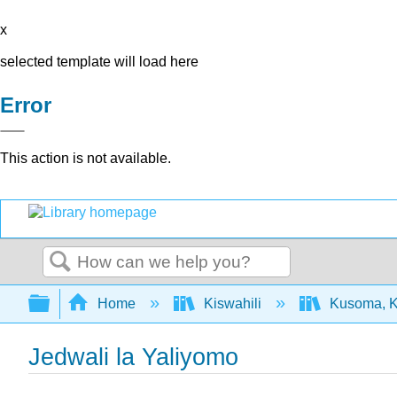
x
selected template will load here
Error
This action is not available.
Search
Expand/collapse global hierarchy
Home
Kiswahili
Kusoma, Ku
Jedwali la Yaliyomo