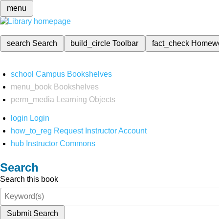
menu
search
Search
build_circle
Toolbar
fact_check
Homew
school
Campus Bookshelves
menu_book
Bookshelves
perm_media
Learning Objects
login
Login
how_to_reg
Request Instructor Account
hub
Instructor Commons
Search
Search this book
Submit Search