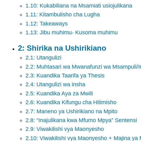
1.10: Kukabiliana na Msamiati usiojulikana
1.11: Kitambulisho cha Lugha
1.12: Takeaways
1.13: Jibu muhimu- Kusoma muhimu
2: Shirika na Ushirikiano
2.1: Utangulizi
2.2: Muhtasari wa Mwanafunzi wa Msampuli/I
2.3: Kuandika Taarifa ya Thesis
2.4: Utangulizi wa insha
2.5: Kuandika Aya za Mwili
2.6: Kuandika Kifungu cha Hitimisho
2.7: Maneno ya Ushirikiano na Mpito
2.8: “Inajulikana kwa Mfumo Mpya” Sentensi
2.9: Viwakilishi vya Maonyesho
2.10: Viwakilishi vya Maonyesho + Majina ya 