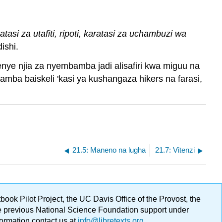
tasi za utafiti, ripoti, karatasi za uchambuzi wa
ishi.
ye njia za nyembamba jadi alisafiri kwa miguu na
ba baiskeli 'kasi ya kushangaza hikers na farasi,
21.5: Maneno na lugha
21.7: Vitenzi
ok Pilot Project, the UC Davis Office of the Provost, the
ge previous National Science Foundation support under
formation contact us at
info@libretexts.org
.