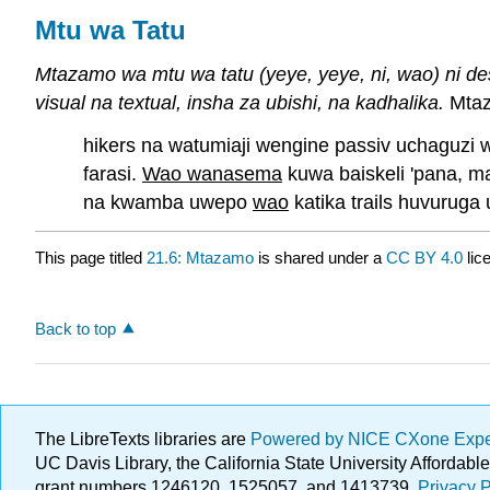
Mtu wa Tatu
Mtazamo wa mtu wa tatu (
yeye,
yeye
, ni,
wao
) ni d
visual na textual, insha za ubishi, na kadhalika.
Mtaz
hikers na watumiaji wengine passiv uchaguzi 
farasi.
Wao wanasema
kuwa baiskeli 'pana, m
na kwamba uwepo
wao
katika trails huvuruga
This page titled
21.6: Mtazamo
is shared under a
CC BY 4.0
lic
Back to top
The LibreTexts libraries are
Powered by NICE CXone Exp
UC Davis Library, the California State University Afforda
grant numbers 1246120, 1525057, and 1413739.
Privacy P