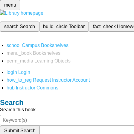
menu
search
Search
build_circle
Toolbar
fact_check
Homew
school
Campus Bookshelves
menu_book
Bookshelves
perm_media
Learning Objects
login
Login
how_to_reg
Request Instructor Account
hub
Instructor Commons
Search
Search this book
Submit Search