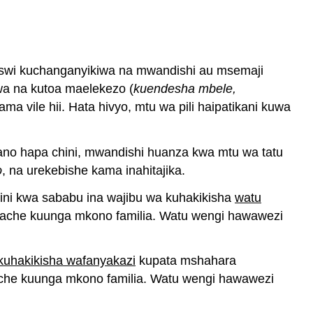
aswi kuchanganyikiwa na mwandishi au msemaji
wa na kutoa maelekezo (
kuendesha mbele,
ma vile hii. Hata hivyo, mtu wa pili haipatikani kuwa
fano hapa chini, mwandishi huanza kwa mtu wa tatu
o
, na urekebishe kama inahitajika.
ini kwa sababu ina wajibu wa kuhakikisha
watu
usiache kuunga mkono familia. Watu wengi hawawezi
kuhakikisha wafanyakazi
kupata mshahara
ache kuunga mkono familia. Watu wengi hawawezi