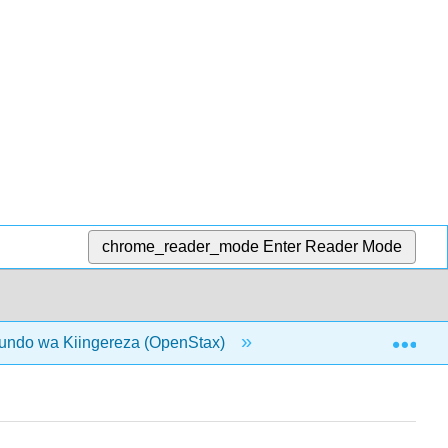
chrome_reader_mode
Enter Reader Mode
Exp
undo wa Kiingereza (OpenStax)
21: Kitabu