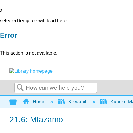
x
selected template will load here
Error
This action is not available.
Search
Expand/collapse global hierarchy
Home
Kiswahili
Kuhusu Mw
21.6: Mtazamo