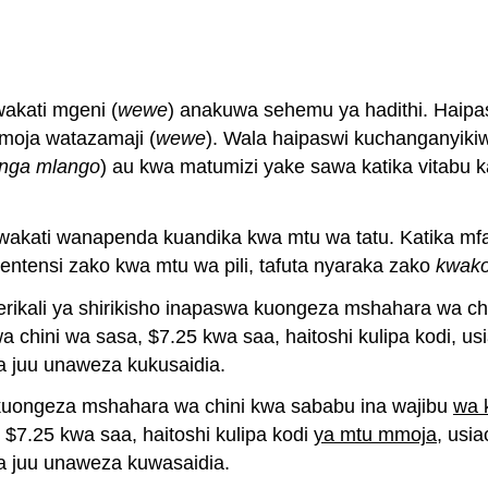
akati mgeni (
wewe
) anakuwa sehemu ya hadithi. Haip
moja watazamaji (
wewe
). Wala haipaswi kuchanganyiki
unga mlango
) au kwa matumizi yake sawa katika vitabu ka
i wakati wanapenda kuandika kwa mtu wa tatu. Katika m
sentensi zako kwa mtu wa pili, tafuta nyaraka zako
kwak
rikali ya shirikisho inapaswa kuongeza mshahara wa ch
a chini wa sasa, $7.25 kwa saa, haitoshi kulipa kodi, 
wa juu unaweza kukusaidia.
a kuongeza mshahara wa chini kwa sababu ina wajibu
wa 
 $7.25 kwa saa, haitoshi kulipa kodi
ya mtu mmoja
, usi
wa juu unaweza kuwasaidia.