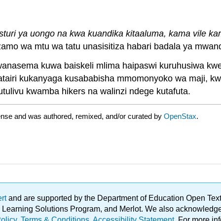
esturi ya uongo na kwa kuandika kitaaluma, kama vile kara
amo wa mtu wa tatu unasisitiza habari badala ya mwand
wanasema kuwa baiskeli mlima haipaswi kuruhusiwa kwen
atairi kukanyaga kusababisha mmomonyoko wa maji, kwam
 utulivu kwamba hikers na walinzi ndege kutafuta.
ense and was authored, remixed, and/or curated by
OpenStax
.
ert
and are supported by the Department of Education Open Textbo
ble Learning Solutions Program, and Merlot. We also acknowled
olicy
.
Terms & Conditions
.
Accessibility Statement
. For more in