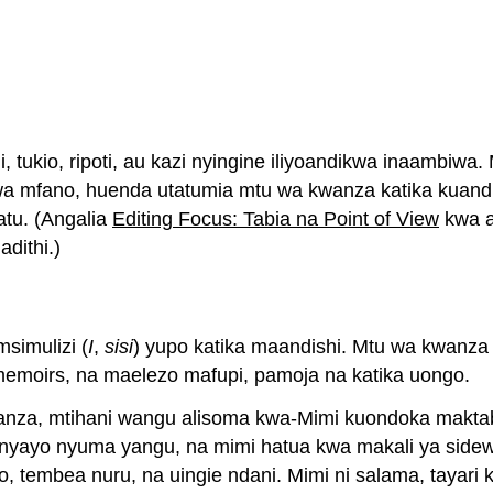
 tukio, ripoti, au kazi nyingine iliyoandikwa inaambiw
 mfano, huenda utatumia mtu wa kwanza katika kuandik
atu. (Angalia
Editing Focus: Tabia na Point of View
kwa aj
dithi.)
simulizi (
I
,
sisi
) yupo katika maandishi. Mtu wa kwanza
 memoirs, na maelezo mafupi, pamoja na katika uongo.
anza, mtihani wangu alisoma kwa-Mimi kuondoka makta
ia nyayo nyuma yangu, na mimi hatua kwa makali ya side
 tembea nuru, na uingie ndani. Mimi ni salama, tayari 