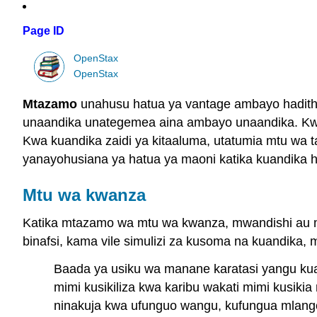
Page ID
OpenStax
OpenStax
Mtazamo
unahusu hatua ya vantage ambayo hadithi,
unaandika unategemea aina ambayo unaandika. Kwa
Kwa kuandika zaidi ya kitaaluma, utatumia mtu wa t
yanayohusiana ya hatua ya maoni katika kuandika ha
Mtu wa kwanza
Katika mtazamo wa mtu wa kwanza, mwandishi au m
binafsi, kama vile simulizi za kusoma na kuandika,
Baada ya usiku wa manane karatasi yangu ku
mimi kusikiliza kwa karibu wakati mimi kusik
ninakuja kwa ufunguo wangu, kufungua mlango,