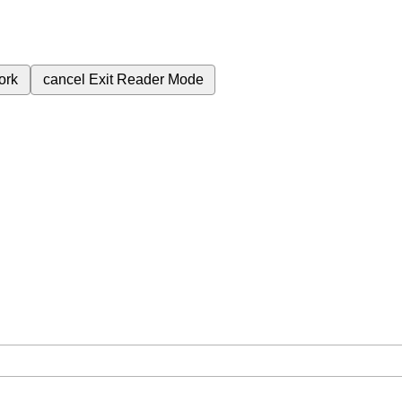
ork
cancel
Exit Reader Mode