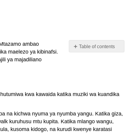
a. Mtazamo ambao
Table of contents
a maelezo ya kibinafsi.
Mtu
ili ya majadiliano
wa
kwanza
Mtu
wa
pili
 hutumiwa kwa kawaida katika muziki wa kuandika
Mtu
wa
Tatu
ba na kichwa nyuma ya nyumba yangu. Katika giza,
walk kuruhusu mtu kupita. Katika mlango wangu,
kula, kusoma kidogo, na kurudi kwenye karatasi