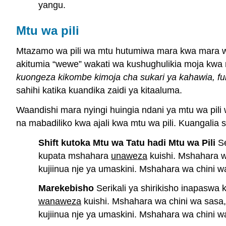
yangu.
Mtu wa pili
Mtazamo wa pili wa mtu hutumiwa mara kwa mara w
akitumia “wewe” wakati wa kushughulikia moja kwa 
kuongeza kikombe kimoja cha sukari ya kahawia, f
sahihi katika kuandika zaidi ya kitaaluma.
Waandishi mara nyingi huingia ndani ya mtu wa pil
na mabadiliko kwa ajali kwa mtu wa pili. Kuangalia 
Shift kutoka Mtu wa Tatu hadi Mtu wa Pili
Se
kupata mshahara
unaweza
kuishi. Mshahara w
kujiinua nje ya umaskini. Mshahara wa chini 
Marekebisho
Serikali ya shirikisho inapasw
wanaweza
kuishi. Mshahara wa chini wa sasa,
kujiinua nje ya umaskini. Mshahara wa chini 