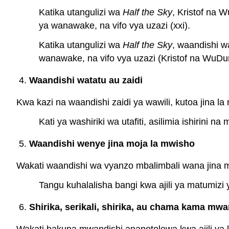
Katika utangulizi wa
Half the Sky
, Kristof na 
ya wanawake, na vifo vya uzazi (xxi).
Katika utangulizi wa
Half the Sky
, waandishi w
wanawake, na vifo vya uzazi (Kristof na WuDun
Waandishi watatu au zaidi
Kwa kazi na waandishi zaidi ya wawili, kutoa jina la
Kati ya washiriki wa utafiti, asilimia ishirini 
Waandishi wenye jina moja la mwisho
Wakati waandishi wa vyanzo mbalimbali wana jina mo
Tangu kuhalalisha bangi kwa ajili ya matumiz
Shirika, serikali, shirika, au chama kama mwa
Wakati hakuna mwandishi anapotolewa kwa ajili ya ka