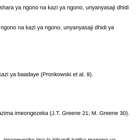
na
hara ya ngono na kazi ya ngono, unyanyasaji dhidi
Makala
(MLA)
Makala
ngono na kazi ya ngono, unyanyasaji dhidi ya
katika
Journals,
Magazeti,
na
Gazeti
(MLA)
 kazi ya baadaye (Pronkowski et al. 9).
Vitabu
na
Sehemu
za
Vitabu
(MLA)
wazima imeongezeka (J.T. Greene 21; M. Greene 30).
Tovuti
na
Sehemu
za
a, zinaonyesha jina la kikundi katika maneno ya