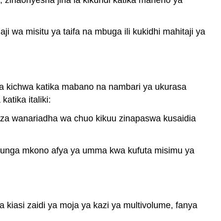
Websites
(MLA)
 wa misitu ya taifa na mbuga ili kukidhi mahitaji ya
Vyombo
vya
habari
vya
kijamii
a la kichwa katika mabano na nambari ya ukurasa
(MLA)
tika italiki:
Mawasiliano
ya
za wanariadha wa chuo kikuu zinapaswa kusaidia
kibinafsi
(MLA)
Video,
iunga mkono afya ya umma kwa kufuta misimu ya
Sauti,
na
Vyanzo
vingine
vya
 kiasi zaidi ya moja ya kazi ya multivolume, fanya
Vyombo