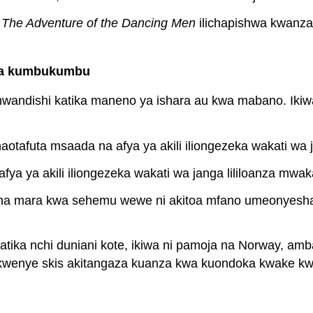
 The Adventure of the Dancing Men
ilichapishwa kwanza
 za kumbukumbu
 mwandishi katika maneno ya ishara au kwa mabano. Iki
tafuta msaada na afya ya akili iliongezeka wakati wa j
a ya akili iliongezeka wakati wa janga lililoanza mwak
cha mara kwa sehemu wewe ni akitoa mfano umeonyesha
katika nchi duniani kote, ikiwa ni pamoja na Norway, amb
enye skis akitangaza kuanza kwa kuondoka kwake kwa