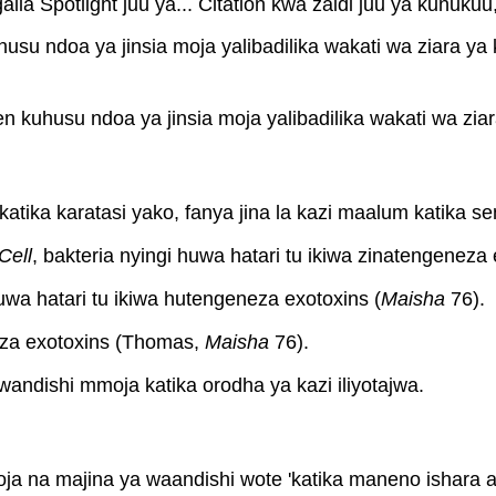
lia Spotlight juu ya... Citation kwa zaidi juu ya kunuku
u ndoa ya jinsia moja yalibadilika wakati wa ziara ya 
kuhusu ndoa ya jinsia moja yalibadilika wakati wa ziara 
katika karatasi yako, fanya jina la kazi maalum katika s
Cell
, bakteria nyingi huwa hatari tu ikiwa zinatengeneza 
wa hatari tu ikiwa hutengeneza exotoxins (
Maisha
76).
neza exotoxins (Thomas,
Maisha
76).
wandishi mmoja katika orodha ya kazi iliyotajwa.
ja na majina ya waandishi wote 'katika maneno ishara 