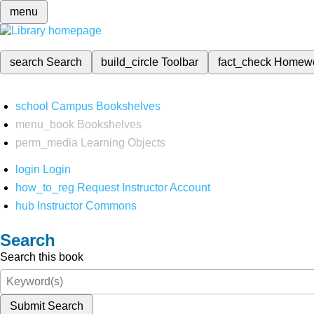
menu
search
Search
build_circle
Toolbar
fact_check
Homew
school
Campus Bookshelves
menu_book
Bookshelves
perm_media
Learning Objects
login
Login
how_to_reg
Request Instructor Account
hub
Instructor Commons
Search
Search this book
Submit Search