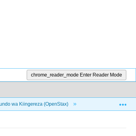
chrome_reader_mode
Enter Reader Mode
Exp
undo wa Kiingereza (OpenStax)
21: Kitabu