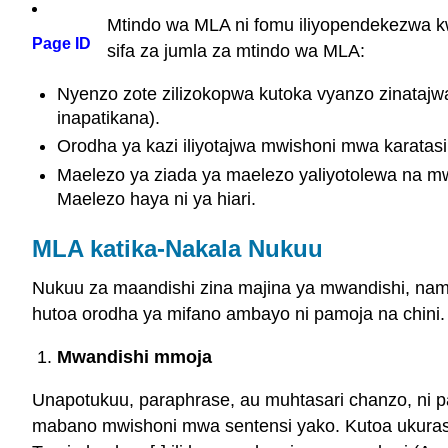
Mtindo wa MLA ni fomu iliyopendekezwa kw
Page ID
sifa za jumla za mtindo wa MLA:
Nyenzo zote zilizokopwa kutoka vyanzo zinatajwa
inapatikana).
Orodha ya kazi iliyotajwa mwishoni mwa karatasi 
Maelezo ya ziada ya maelezo yaliyotolewa na mw
Maelezo haya ni ya hiari.
MLA katika-Nakala Nukuu
Nukuu za maandishi zina majina ya mwandishi, namba
hutoa orodha ya mifano ambayo ni pamoja na chini.
Mwandishi mmoja
Unapotukuu, paraphrase, au muhtasari chanzo, ni pa
mabano mwishoni mwa sentensi yako. Kutoa ukuras