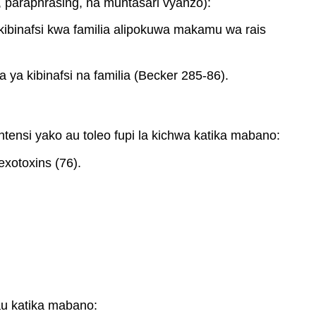
u, paraphrasing, na muhtasari vyanzo):
MLA
kibinafsi kwa familia alipokuwa makamu wa rais
Kazi
Imetajwa
Aina
ya kibinafsi na familia (Becker 285-86).
ya
Orodha
ya
Kazi
entensi yako au toleo fupi la kichwa katika mabano:
zilizotajwa
exotoxins (76).
(MLA)
Mambo
ya
msingi
(MLA)
Waandishi
na
Wachangiaji
wa
au katika mabano:
Vitabu