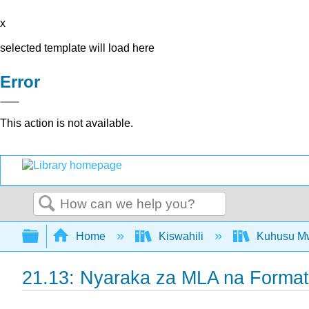
x
selected template will load here
Error
This action is not available.
Search
Expand/collapse global hierarchy
Home
Kiswahili
Kuhusu Mw
21.13: Nyaraka za MLA na Format