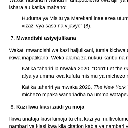
ishara au katika mabano:
Huduma ya Misitu ya Marekani inaelezea utume w
vizazi vya sasa na vijavyo” (8).
Mwandishi asiyejulikana
Wakati mwandishi wa kazi haijulikani, tumia kichwa 
ikiwa inapatikana. Weka alama za nukuu karibu na ma
Katika tahariri la mwaka 2020, “Don't Let th
afya ya umma kwa kufuta misimu ya michezo
Katika tahariri ya mwaka 2020,
The New York T
michezo mpaka wanariadha na umma watapewa 
Kazi kwa kiasi zaidi ya moja
Ikiwa unataja kiasi kimoja tu cha kazi ya multivolum
nambari ya kiasi kwa kila citation kabla ya nambari 