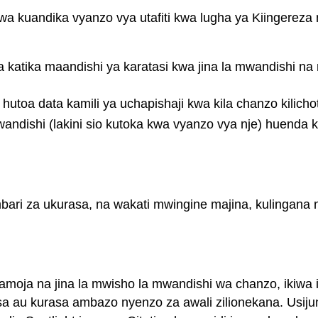
a kuandika vyanzo vya utafiti kwa lugha ya Kiingereza 
 katika maandishi ya karatasi kwa jina la mwandishi na
hutoa data kamili ya uchapishaji kwa kila chanzo kilicho
andishi (lakini sio kutoka kwa vyanzo vya nje) huenda
ri za ukurasa, na wakati mwingine majina, kulingana na
moja na jina la mwisho la mwandishi wa chanzo, ikiwa i
a au kurasa ambazo nyenzo za awali zilionekana. Usij