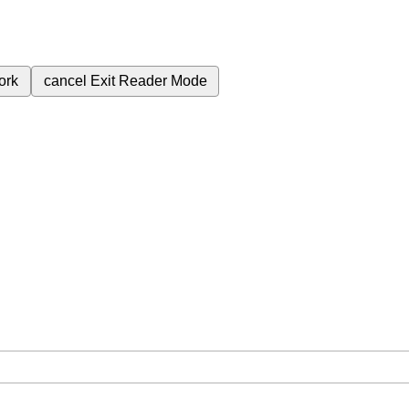
ork
cancel
Exit Reader Mode