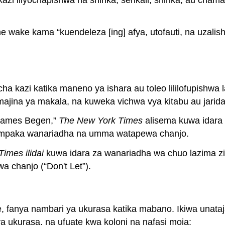
ake kama “kuendeleza [ing] afya, utofauti, na uzalishaji
cha kazi katika maneno ya ishara au toleo lililofupishw
jina ya makala, na kuweka vichwa vya kitabu au jarida ka
e Games Begen,”
The New York Times
alisema kuwa idara 
 mpaka wanariadha na umma watapewa chanjo.
imes ilidai
kuwa idara za wanariadha wa chuo lazima z
chanjo (“Don't Let”).
e, fanya nambari ya ukurasa katika mabano. Ikiwa unataja
ya ukurasa, na ufuate kwa koloni na nafasi moja: