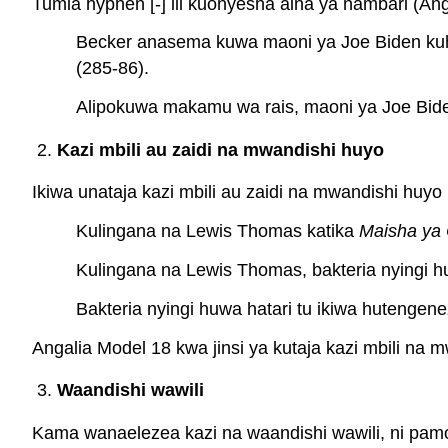
Tumia hyphen [-] ili kuonyesha aina ya nambari (Anga
Becker anasema kuwa maoni ya Joe Biden kuhus
(285-86).
Alipokuwa makamu wa rais, maoni ya Joe Biden 
Kazi mbili au zaidi na mwandishi huyo
Ikiwa unataja kazi mbili au zaidi na mwandishi huyo 
Kulingana na Lewis Thomas katika
Maisha ya 
Kulingana na Lewis Thomas, bakteria nyingi hu
Bakteria nyingi huwa hatari tu ikiwa hutenge
Angalia Model 18 kwa jinsi ya kutaja kazi mbili na m
Waandishi wawili
Kama wanaelezea kazi na waandishi wawili, ni pamo