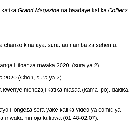
vya
Habari
 katika
Grand Magazine
na baadaye katika
Collier's
(MLA)
Vyanzo
vingine
(MLA)
MLA
wa chanzo kina aya, sura, au namba za sehemu,
Karatasi
Format
anga lililoanza mwaka 2020. (sura ya 2)
a 2020 (Chen, sura ya 2).
 kwenye mchezaji katika masaa (kama ipo), dakika,
ayo iliongeza sera yake katika video ya comic ya
 mwaka mmoja kulipwa (01:48-02:07).