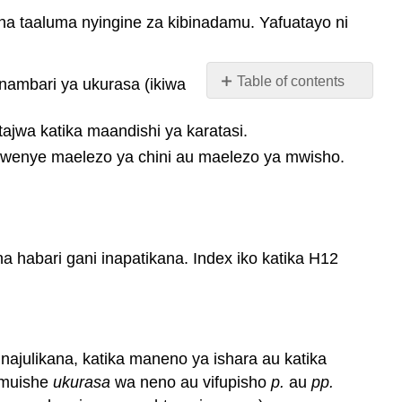
na taaluma nyingine za kibinadamu. Yafuatayo ni
Table of contents
 nambari ya ukurasa (ikiwa
MLA
katika-
tajwa katika maandishi ya karatasi.
Nakala
 kwenye maelezo ya chini au maelezo ya mwisho.
Nukuu
Maelezo
ya
mwisho
na
 habari gani inapatikana. Index iko katika H12
maelezo
ya
chini
Nakala
najulikana, katika maneno ya ishara au katika
na
Superscript
umuishe
ukurasa
wa neno au vifupisho
p.
au
pp.
Kumbuka