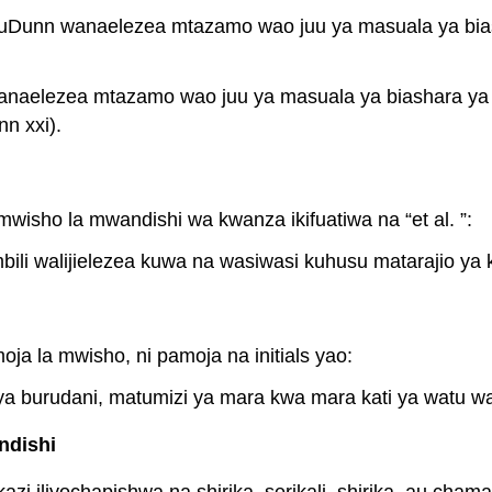
WuDunn wanaelezea mtazamo wao juu ya masuala ya bias
anaelezea mtazamo wao juu ya masuala ya biashara ya 
n xxi).
 mwisho la mwandishi wa kwanza ikifuatiwa na “et al. ”:
na mbili walijielezea kuwa na wasiwasi kuhusu matarajio ya
ja la mwisho, ni pamoja na initials yao:
i ya burudani, matumizi ya mara kwa mara kati ya watu 
ndishi
zi iliyochapishwa na shirika, serikali, shirika, au cham