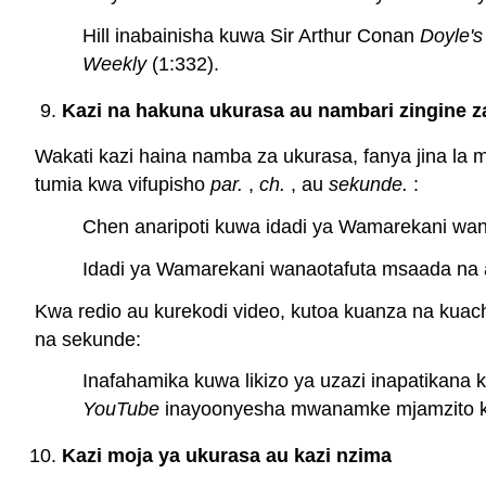
Hill inabainisha kuwa Sir Arthur Conan
Doyle's
Weekly
(1:332).
Kazi na hakuna ukurasa au nambari zingine
Wakati kazi haina namba za ukurasa, fanya jina la
tumia kwa vifupisho
par.
,
ch.
, au
sekunde.
:
Chen anaripoti kuwa idadi ya Wamarekani wanao
Idadi ya Wamarekani wanaotafuta msaada na afy
Kwa redio au kurekodi video, kutoa kuanza na kua
na sekunde:
Inafahamika kuwa likizo ya uzazi inapatikana 
YouTube
inayoonyesha mwanamke mjamzito kw
Kazi moja ya ukurasa au kazi nzima