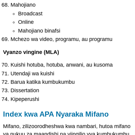
Mahojiano
Broadcast
Online
Mahojiano binafsi
Mchezo wa video, programu, au programu
Vyanzo vingine (MLA)
Kuishi hotuba, hotuba, anwani, au kusoma
Utendaji wa kuishi
Barua katika kumbukumbu
Dissertation
Kipeperushi
Index kwa APA Nyaraka Mifano
Mifano, zilizoorodheshwa kwa nambari, hutoa mifano
ya nukuu za maandishi na viingilio vya kumbukumbu