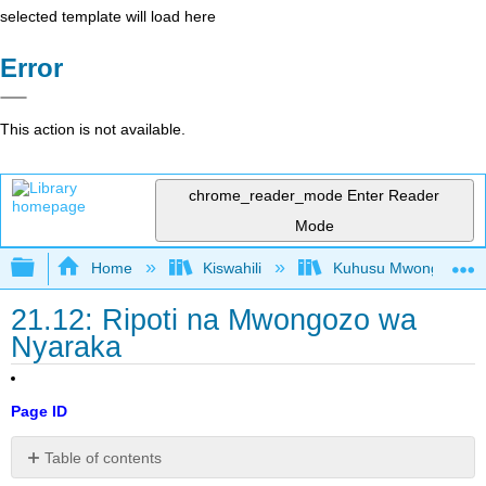
selected template will load here
Error
This action is not available.
chrome_reader_mode
Enter Reader
Mode
Expand/collapse global hierarchy
Home
Kiswahili
Kuhusu Mwongozo wa K
21.12: Ripoti na Mwongozo wa
Nyaraka
Page ID
Table of contents