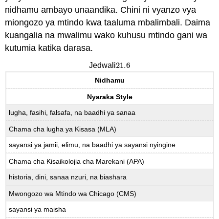
Orodha
nidhamu ambayo unaandika. Chini ni vyanzo vya
ya
miongozo ya mtindo kwa taaluma mbalimbali. Daima
Marejeo
(APA)
kuangalia na mwalimu wako kuhusu mtindo gani wa
Waandishi
kutumia katika darasa.
(APA)
21.6
Jedwali
21.6
Makala
katika
Nidhamu
Journals,
Magazeti,
Nyaraka Style
na
lugha, fasihi, falsafa, na baadhi ya sanaa
Gazeti
(APA)
Chama cha lugha ya Kisasa (MLA)
Vitabu
sayansi ya jamii, elimu, na baadhi ya sayansi nyingine
na
Sehemu
Chama cha Kisaikolojia cha Marekani (APA)
ya
Vitabu
historia, dini, sanaa nzuri, na biashara
(APA)
Mwongozo wa Mtindo wa Chicago (CMS)
Vyanzo
vya
sayansi ya maisha
Mtandao