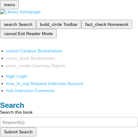
menu
search
Search
build_circle
Toolbar
fact_check
Homework
cancel
Exit Reader Mode
school
Campus Bookshelves
menu_book
Bookshelves
perm_media
Learning Objects
login
Login
how_to_reg
Request Instructor Account
hub
Instructor Commons
Search
Search this book
Submit Search