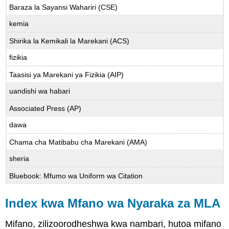
Baraza la Sayansi Wahariri (CSE)
(APA)
Vyombo
kemia
vya
habari
Shirika la Kemikali la Marekani (ACS)
vya
fizikia
kijamii
(APA)
Taasisi ya Marekani ya Fizikia (AIP)
Video,
uandishi wa habari
Sauti
na
Associated Press (AP)
Vyanzo
vingine
dawa
vya
Chama cha Matibabu cha Marekani (AMA)
Vyombo
vya
sheria
Habari
(APA)
Bluebook: Mfumo wa Uniform wa Citation
Index kwa Mfano wa Nyaraka za MLA
Mifano, zilizoorodheshwa kwa nambari, hutoa mifano