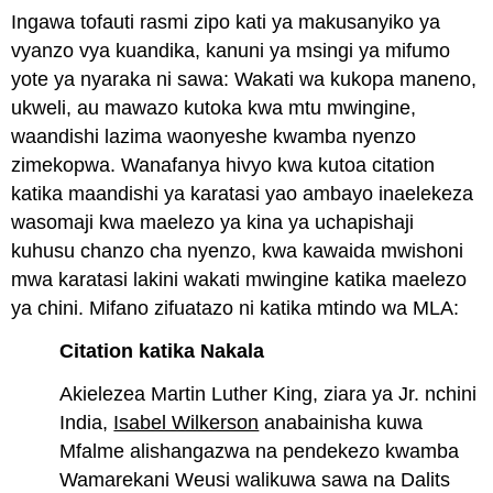
Mitindo
Ingawa tofauti rasmi zipo kati ya makusanyiko ya
ya
Nyaraka
vyanzo vya kuandika, kanuni ya msingi ya mifumo
na
yote ya nyaraka ni sawa: Wakati wa kukopa maneno,
N
ukweli, au mawazo kutoka kwa mtu mwingine,
Index
waandishi lazima waonyeshe kwamba nyenzo
kwa
Mfano
zimekopwa. Wanafanya hivyo kwa kutoa citation
wa
katika maandishi ya karatasi yao ambayo inaelekeza
Nyaraka
wasomaji kwa maelezo ya kina ya uchapishaji
za
MLA
kuhusu chanzo cha nyenzo, kwa kawaida mwishoni
mwa karatasi lakini wakati mwingine katika maelezo
Katika
Nakala
ya chini. Mifano zifuatazo ni katika mtindo wa MLA:
Citation
Models
Citation katika Nakala
Maelezo
Akielezea Martin Luther King, ziara ya Jr. nchini
ya
mwisho
India,
Isabel Wilkerson
anabainisha kuwa
na
Mfalme alishangazwa na pendekezo kwamba
maelezo
Wamarekani Weusi walikuwa sawa na Dalits
ya