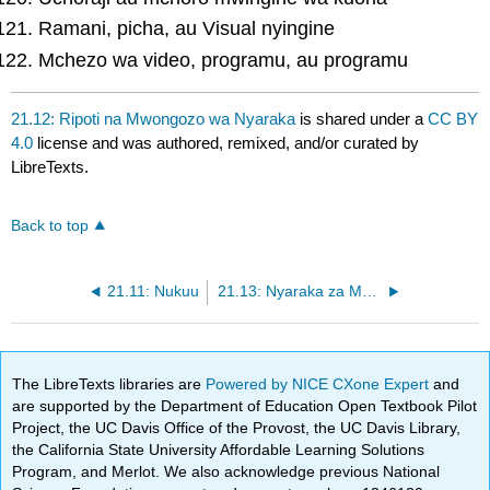
Ramani, picha, au Visual nyingine
Mchezo wa video, programu, au programu
21.12: Ripoti na Mwongozo wa Nyaraka
is shared under a
CC BY
4.0
license and was authored, remixed, and/or curated by
LibreTexts.
Back to top
21.11: Nukuu
21.13: Nyaraka za MLA na Format
The LibreTexts libraries are
Powered by NICE CXone Expert
and
are supported by the Department of Education Open Textbook Pilot
Project, the UC Davis Office of the Provost, the UC Davis Library,
the California State University Affordable Learning Solutions
Program, and Merlot. We also acknowledge previous National