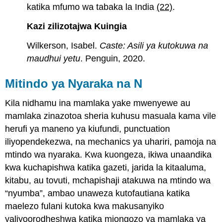
chini
katika mfumo wa tabaka la India
(22)
.
(MLA)
Kazi zilizotajwa Kuingia
Aina
ya
Wilkerson, Isabel.
Caste: Asili ya kutokuwa na
Orodha
maudhui yetu
. Penguin, 2020.
ya
Kazi
zilizotajwa
Mitindo ya Nyaraka na N
(MLA)
Index
Kila nidhamu ina mamlaka yake mwenyewe au
kwa
mamlaka zinazotoa sheria kuhusu masuala kama vile
APA
herufi ya maneno ya kiufundi, punctuation
Nyaraka
Mifano
iliyopendekezwa, na mechanics ya uhariri, pamoja na
Katika
mtindo wa nyaraka. Kwa kuongeza, ikiwa unaandika
Nakala
kwa kuchapishwa katika gazeti, jarida la kitaaluma,
Citation
kitabu, au tovuti, mchapishaji atakuwa na mtindo wa
Mifano
“nyumba”, ambao unaweza kutofautiana katika
(APA)
Aina
maelezo fulani kutoka kwa makusanyiko
ya
yaliyoorodheshwa katika miongozo ya mamlaka ya