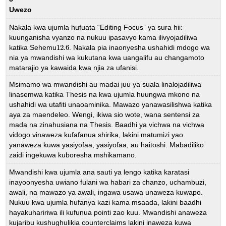
Uwezo
Nakala kwa ujumla hufuata “Editing Focus” ya sura hii:
kuunganisha vyanzo na nukuu ipasavyo kama ilivyojadiliwa
katika Sehemu
12.6
. Nakala pia inaonyesha ushahidi mdogo wa
12.6
nia ya mwandishi wa kukutana kwa uangalifu au changamoto
matarajio ya kawaida kwa njia za ufanisi.
Msimamo wa mwandishi au madai juu ya suala linalojadiliwa
linasemwa katika Thesis na kwa ujumla huungwa mkono na
ushahidi wa utafiti unaoaminika. Mawazo yanawasilishwa katika
aya za maendeleo. Wengi, ikiwa sio wote, wana sentensi za
mada na zinahusiana na Thesis. Baadhi ya vichwa na vichwa
vidogo vinaweza kufafanua shirika, lakini matumizi yao
yanaweza kuwa yasiyofaa, yasiyofaa, au haitoshi. Mabadiliko
zaidi ingekuwa kuboresha mshikamano.
Mwandishi kwa ujumla ana sauti ya lengo katika karatasi
inayoonyesha uwiano fulani wa habari za chanzo, uchambuzi,
awali, na mawazo ya awali, ingawa usawa unaweza kuwapo.
Nukuu kwa ujumla hufanya kazi kama msaada, lakini baadhi
hayakuhaririwa ili kufunua pointi zao kuu. Mwandishi anaweza
kujaribu kushughulikia counterclaims lakini inaweza kuwa