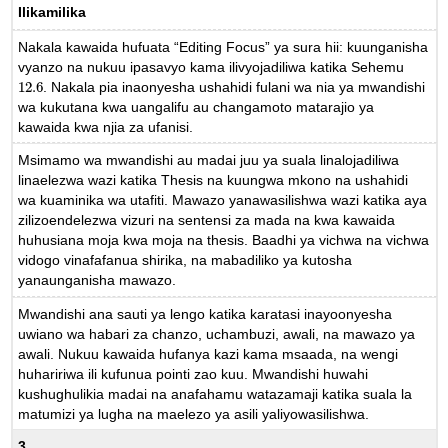
Ilikamilika
Nakala kawaida hufuata “Editing Focus” ya sura hii: kuunganisha
vyanzo na nukuu ipasavyo kama ilivyojadiliwa katika Sehemu
12.6
. Nakala pia inaonyesha ushahidi fulani wa nia ya mwandishi
12.6
wa kukutana kwa uangalifu au changamoto matarajio ya
kawaida kwa njia za ufanisi.
Msimamo wa mwandishi au madai juu ya suala linalojadiliwa
linaelezwa wazi katika Thesis na kuungwa mkono na ushahidi
wa kuaminika wa utafiti. Mawazo yanawasilishwa wazi katika aya
zilizoendelezwa vizuri na sentensi za mada na kwa kawaida
huhusiana moja kwa moja na thesis. Baadhi ya vichwa na vichwa
vidogo vinafafanua shirika, na mabadiliko ya kutosha
yanaunganisha mawazo.
Mwandishi ana sauti ya lengo katika karatasi inayoonyesha
uwiano wa habari za chanzo, uchambuzi, awali, na mawazo ya
awali. Nukuu kawaida hufanya kazi kama msaada, na wengi
huhaririwa ili kufunua pointi zao kuu. Mwandishi huwahi
kushughulikia madai na anafahamu watazamaji katika suala la
matumizi ya lugha na maelezo ya asili yaliyowasilishwa.
3