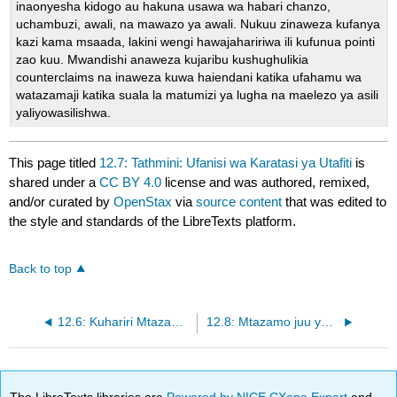
inaonyesha kidogo au hakuna usawa wa habari chanzo,
uchambuzi, awali, na mawazo ya awali. Nukuu zinaweza kufanya
kazi kama msaada, lakini wengi hawajahaririwa ili kufunua pointi
zao kuu. Mwandishi anaweza kujaribu kushughulikia
counterclaims na inaweza kuwa haiendani katika ufahamu wa
watazamaji katika suala la matumizi ya lugha na maelezo ya asili
yaliyowasilishwa.
This page titled
12.7: Tathmini: Ufanisi wa Karatasi ya Utafiti
is
shared under a
CC BY 4.0
license and was authored, remixed,
and/or curated by
OpenStax
via
source content
that was edited to
the style and standards of the LibreTexts platform.
Back to top
12.6: Kuhariri Mtazamo: Kuunganisha Vyanzo na Nukuu
12.8: Mtazamo juu ya... Upendeleo katika Lugha na Utafiti
The LibreTexts libraries are
Powered by NICE CXone Expert
and