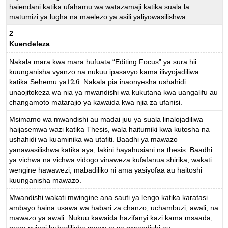
haiendani katika ufahamu wa watazamaji katika suala la
matumizi ya lugha na maelezo ya asili yaliyowasilishwa.
2
Kuendeleza
Nakala mara kwa mara hufuata “Editing Focus” ya sura hii:
kuunganisha vyanzo na nukuu ipasavyo kama ilivyojadiliwa
katika Sehemu ya
12.6
. Nakala pia inaonyesha ushahidi
12.6
unaojitokeza wa nia ya mwandishi wa kukutana kwa uangalifu au
changamoto matarajio ya kawaida kwa njia za ufanisi.
Msimamo wa mwandishi au madai juu ya suala linalojadiliwa
haijasemwa wazi katika Thesis, wala haitumiki kwa kutosha na
ushahidi wa kuaminika wa utafiti. Baadhi ya mawazo
yanawasilishwa katika aya, lakini hayahusiani na thesis. Baadhi
ya vichwa na vichwa vidogo vinaweza kufafanua shirika, wakati
wengine hawawezi; mabadiliko ni ama yasiyofaa au haitoshi
kuunganisha mawazo.
Mwandishi wakati mwingine ana sauti ya lengo katika karatasi
ambayo haina usawa wa habari za chanzo, uchambuzi, awali, na
mawazo ya awali. Nukuu kawaida hazifanyi kazi kama msaada,
mara nyingi hubadilisha mawazo ya mwandishi au