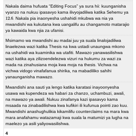
Nakala daima hufuata “Editing Focus” ya sura hii: kuunganisha
vyanzo na nukuu ipasavyo kama ilivyojadiliwa katika Sehemu ya
12.6
. Nakala pia inaonyesha ushahidi mkubwa wa nia ya
12.6
mwandishi wa kukutana kwa uangalifu au changamoto matarajio
ya kawaida kwa njia za ufanisi.
Msimamo wa mwandishi au madai juu ya suala linalojadiliwa
linaelezwa wazi katika Thesis na kwa ustadi unaungwa mkono
na ushahidi wa kuaminika wa utafiti. Mawazo yanawasilishwa
wazi katika aya zilizoendelezwa vizuri na hukumu za wazi za
mada na zinahusiana moja kwa moja na thesis. Vichwa na
vichwa vidogo vinafafanua shirika, na mabadiliko sahihi
yanaunganisha mawazo.
Mwandishi ana sauti ya lengo katika karatasi inayoonyesha
usawa wa kupendeza wa habari za chanzo, uchambuzi, awali,
na mawazo ya awali. Nukuu zinafanya kazi ipasavyo kama
msaada na zinabadilishwa kwa kufikiri ili kufunua pointi zao kuu.
Mwandishi anashughulikia kikamilifu counterclaims na mara kwa
mara anafahamu watazamaji kwa suala la matumizi ya lugha na
maelezo ya asili yaliyowasilishwa.
4