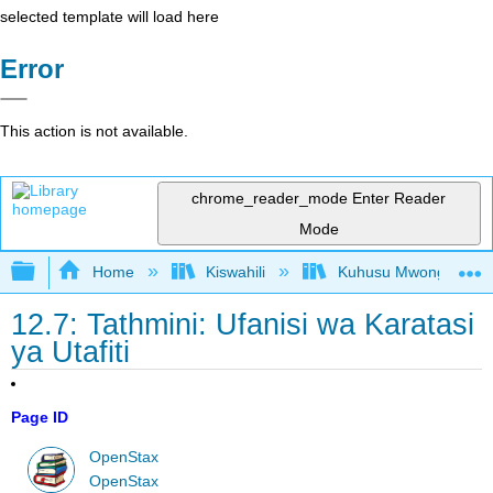
selected template will load here
Error
This action is not available.
chrome_reader_mode
Enter Reader
Mode
Expand/collapse global hierarchy
Home
Kiswahili
Kuhusu Mwongozo wa K
12.7: Tathmini: Ufanisi wa Karatasi
ya Utafiti
Page ID
OpenStax
OpenStax