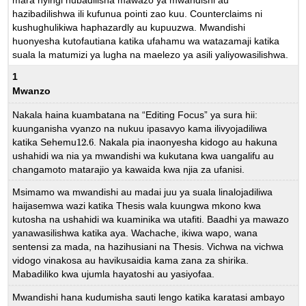
hazibadilishwa ili kufunua pointi zao kuu. Counterclaims ni
kushughulikiwa haphazardly au kupuuzwa. Mwandishi
huonyesha kutofautiana katika ufahamu wa watazamaji katika
suala la matumizi ya lugha na maelezo ya asili yaliyowasilishwa.
1
Mwanzo
Nakala haina kuambatana na “Editing Focus” ya sura hii:
kuunganisha vyanzo na nukuu ipasavyo kama ilivyojadiliwa
katika Sehemu
12.6
. Nakala pia inaonyesha kidogo au hakuna
12.6
ushahidi wa nia ya mwandishi wa kukutana kwa uangalifu au
changamoto matarajio ya kawaida kwa njia za ufanisi.
Msimamo wa mwandishi au madai juu ya suala linalojadiliwa
haijasemwa wazi katika Thesis wala kuungwa mkono kwa
kutosha na ushahidi wa kuaminika wa utafiti. Baadhi ya mawazo
yanawasilishwa katika aya. Wachache, ikiwa wapo, wana
sentensi za mada, na hazihusiani na Thesis. Vichwa na vichwa
vidogo vinakosa au havikusaidia kama zana za shirika.
Mabadiliko kwa ujumla hayatoshi au yasiyofaa.
Mwandishi hana kudumisha sauti lengo katika karatasi ambayo