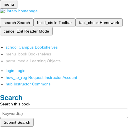
menu
search
Search
build_circle
Toolbar
fact_check
Homework
cancel
Exit Reader Mode
school
Campus Bookshelves
menu_book
Bookshelves
perm_media
Learning Objects
login
Login
how_to_reg
Request Instructor Account
hub
Instructor Commons
Search
Search this book
Submit Search