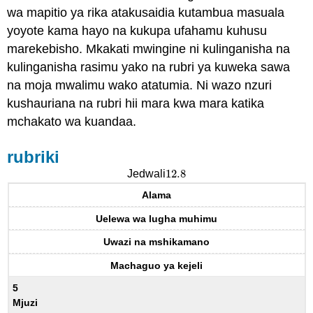
wa mapitio ya rika atakusaidia kutambua masuala
yoyote kama hayo na kukupa ufahamu kuhusu
marekebisho. Mkakati mwingine ni kulinganisha na
kulinganisha rasimu yako na rubri ya kuweka sawa
na moja mwalimu wako atatumia. Ni wazo nzuri
kushauriana na rubri hii mara kwa mara katika
mchakato wa kuandaa.
rubriki
12.8
Jedwali
12.8
Alama
Uelewa wa lugha muhimu
Uwazi na mshikamano
Machaguo ya kejeli
5
Mjuzi