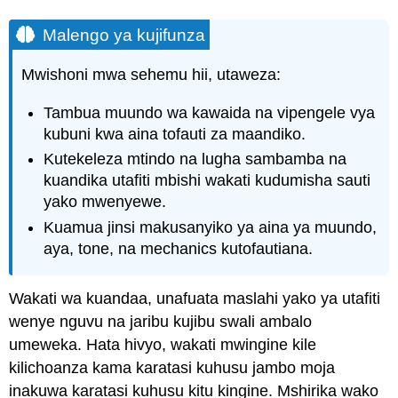
Malengo ya kujifunza
Mwishoni mwa sehemu hii, utaweza:
Tambua muundo wa kawaida na vipengele vya
kubuni kwa aina tofauti za maandiko.
Kutekeleza mtindo na lugha sambamba na
kuandika utafiti mbishi wakati kudumisha sauti
yako mwenyewe.
Kuamua jinsi makusanyiko ya aina ya muundo,
aya, tone, na mechanics kutofautiana.
Wakati wa kuandaa, unafuata maslahi yako ya utafiti
wenye nguvu na jaribu kujibu swali ambalo
umeweka. Hata hivyo, wakati mwingine kile
kilichoanza kama karatasi kuhusu jambo moja
inakuwa karatasi kuhusu kitu kingine. Mshirika wako