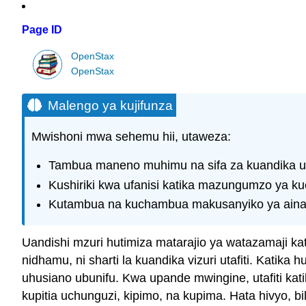
Page ID
OpenStax
OpenStax
Malengo ya kujifunza
Mwishoni mwa sehemu hii, utaweza:
Tambua maneno muhimu na sifa za kuandika uta
Kushiriki kwa ufanisi katika mazungumzo ya kue
Kutambua na kuchambua makusanyiko ya aina 
Uandishi mzuri hutimiza matarajio ya watazamaji kati
nidhamu, ni sharti la kuandika vizuri utafiti. Katik
uhusiano ubunifu. Kwa upande mwingine, utafiti kat
kupitia uchunguzi, kipimo, na kupima. Hata hivyo, bil