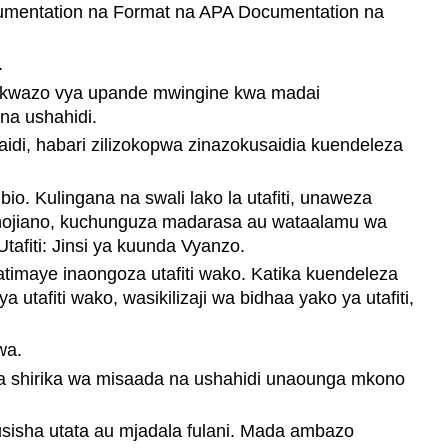
umentation na Format na APA Documentation na
.
a vikwazo vya upande mwingine kwa madai
na ushahidi.
zaidi, habari zilizokopwa zinazokusaidia kuendeleza
bio. Kulingana na swali lako la utafiti, unaweza
ahojiano, kuchunguza madarasa au wataalamu wa
afiti: Jinsi ya kuunda Vyanzo.
atimaye inaongoza utafiti wako. Katika kuendeleza
 utafiti wako, wasikilizaji wa bidhaa yako ya utafiti,
wa.
io wa shirika wa misaada na ushahidi unaounga mkono
usisha utata au mjadala fulani. Mada ambazo