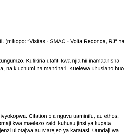
. (mikopo: “Visitas - SMAC - Volta Redonda, RJ” na
ngumzo. Kufikiria utafiti kwa njia hii inamaanisha
iasa, na kiuchumi na mandhari. Kuelewa uhusiano huo
livyokopwa. Citation pia nguvu uaminifu, au ethos,
aji kwa maelezo zaidi kuhusu jinsi ya kupata
enzi uliotajwa au Marejeo ya karatasi. Uundaji wa