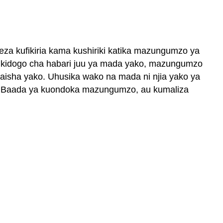
aweza kufikiria kama kushiriki katika mazungumzo ya
i kidogo cha habari juu ya mada yako, mazungumzo
isha yako. Uhusika wako na mada ni njia yako ya
i. Baada ya kuondoka mazungumzo, au kumaliza