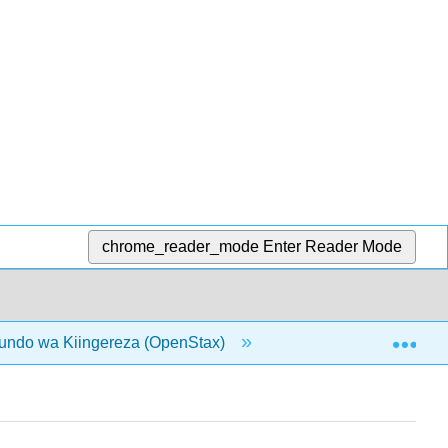
chrome_reader_mode
Enter Reader Mode
Exp
undo wa Kiingereza (OpenStax)
12: Utafiti wa Argum