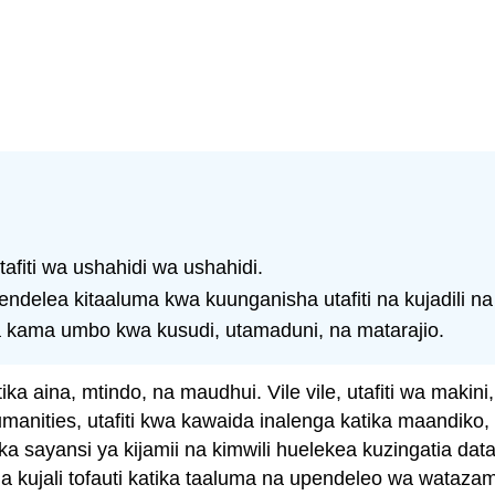
fiti wa ushahidi wa ushahidi.
ndelea kitaaluma kwa kuunganisha utafiti na kujadili n
kama umbo kwa kusudi, utamaduni, na matarajio.
ka aina, mtindo, na maudhui. Vile vile, utafiti wa makini
a humanities, utafiti kwa kawaida inalenga katika maandi
ika sayansi ya kijamii na kimwili huelekea kuzingatia 
a kujali tofauti katika taaluma na upendeleo wa watazamaji