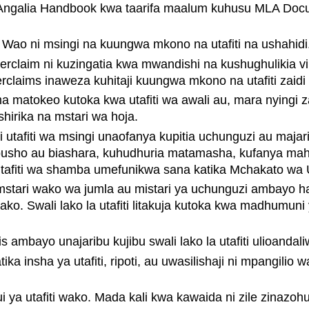
. Angalia Handbook kwa taarifa maalum kuhusu MLA Doc
o. Wao ni msingi na kuungwa mkono na utafiti na ushahidi
unterclaim ni kuzingatia kwa mwandishi na kushughuliki
laims inaweza kuhitaji kuungwa mkono na utafiti zaidi 
ama matokeo kutoka kwa utafiti wa awali au, mara nyingi 
irika na mstari wa hoja.
i utafiti wa msingi unaofanya kupitia uchunguzi au majari
mbusho au biashara, kuhudhuria matamasha, kufanya m
Utafiti wa shamba umefunikwa sana katika Mchakato wa Ut
a mstari wako wa jumla au mistari ya uchunguzi ambayo h
o. Swali lako la utafiti litakuja kutoka kwa madhumuni ya
ambayo unajaribu kujibu swali lako la utafiti ulioandali
tika insha ya utafiti, ripoti, au uwasilishaji ni mpangil
 ya utafiti wako. Mada kali kwa kawaida ni zile zinazoh