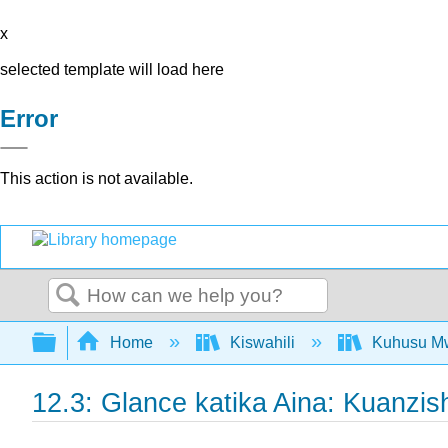
x
selected template will load here
Error
This action is not available.
Search
Expand/collapse global hierarchy
Home
Kiswahili
Kuhusu Mw
12.3: Glance katika Aina: Kuanzis