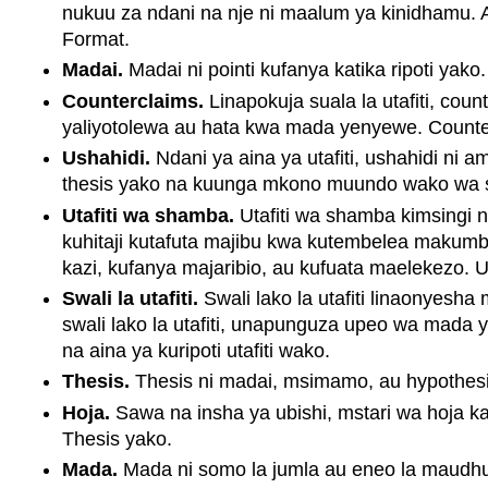
nukuu za ndani na nje ni maalum ya kinidhamu
Format.
Madai.
Madai ni pointi kufanya katika ripoti yak
Counterclaims.
Linapokuja suala la utafiti, co
yaliyotolewa au hata kwa mada yenyewe. Counterc
Ushahidi.
Ndani ya aina ya utafiti, ushahidi ni 
thesis yako na kuunga mkono muundo wako wa sh
Utafiti wa shamba.
Utafiti wa shamba kimsingi n
kuhitaji kutafuta majibu kwa kutembelea maku
kazi, kufanya majaribio, au kufuata maelekezo. 
Swali la utafiti.
Swali lako la utafiti linaonyesh
swali lako la utafiti, unapunguza upeo wa mada yak
na aina ya kuripoti utafiti wako.
Thesis.
Thesis ni madai, msimamo, au hypothesis 
Hoja.
Sawa na insha ya ubishi, mstari wa hoja ka
Thesis yako.
Mada.
Mada ni somo la jumla au eneo la maudhui