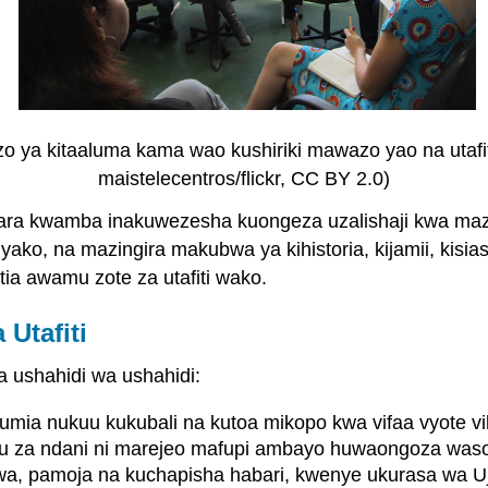
 ya kitaaluma kama wao kushiriki mawazo yao na utafiti
maistelecentros/flickr, CC BY 2.0)
 imara kwamba inakuwezesha kuongeza uzalishaji kwa mazu
 yako, na mazingira makubwa ya kihistoria, kijamii, kis
a awamu zote za utafiti wako.
Utafiti
a ushahidi wa ushahidi:
utumia nukuu kukubali na kutoa mikopo kwa vifaa vyote vi
uu za ndani ni marejeo mafupi ambayo huwaongoza wasom
shwa, pamoja na kuchapisha habari, kwenye ukurasa wa Uj