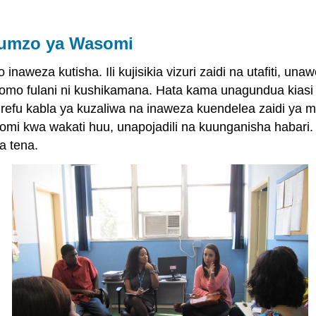
ngumzo ya Wasomi
naweza kutisha. Ili kujisikia vizuri zaidi na utafiti, un
somo fulani ni kushikamana. Hata kama unagundua kias
 kabla ya kuzaliwa na inaweza kuendelea zaidi ya ma
mi kwa wakati huu, unapojadili na kuunganisha habar
a tena.