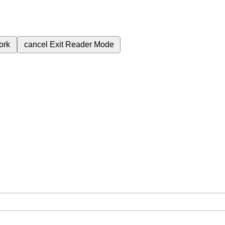
ork
cancel
Exit Reader Mode