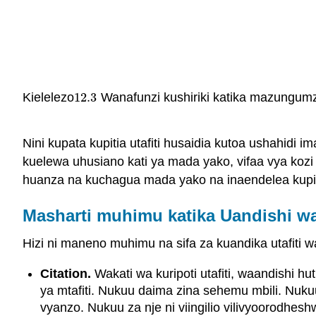
Kielelezo
12.3
Wanafunzi kushiriki katika mazungumzo
12.3
Nini kupata kupitia utafiti husaidia kutoa ushahidi
kuelewa uhusiano kati ya mada yako, vifaa vya kozi
huanza na kuchagua mada yako na inaendelea kupiti
Masharti muhimu katika Uandishi wa 
Hizi ni maneno muhimu na sifa za kuandika utafiti w
Citation.
Wakati wa kuripoti utafiti, waandishi h
ya mtafiti. Nukuu daima zina sehemu mbili. Nuk
vyanzo. Nukuu za nje ni viingilio vilivyoorodhe