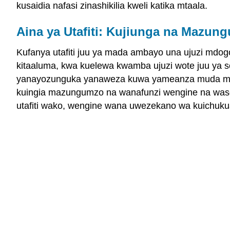
kusaidia nafasi zinashikilia kweli katika mtaala.
Aina ya Utafiti: Kujiunga na Mazu
Kufanya utafiti juu ya mada ambayo una ujuzi mdogo i
kitaaluma, kwa kuelewa kwamba ujuzi wote juu ya 
yanayozunguka yanaweza kuwa yameanza muda mrefu
kuingia mazungumzo na wanafunzi wengine na waso
utafiti wako, wengine wana uwezekano wa kuichuku