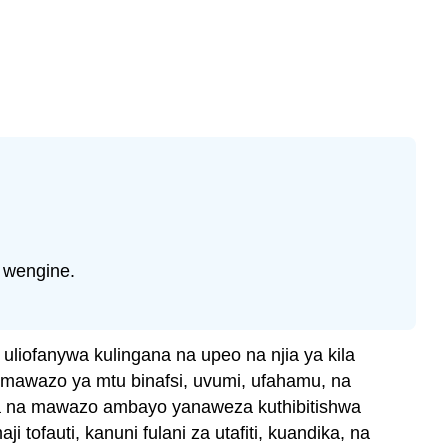
a wengine.
, uliofanywa kulingana na upeo na njia ya kila
ko, mawazo ya mtu binafsi, uvumi, ufahamu, na
data na mawazo ambayo yanaweza kuthibitishwa
 tofauti, kanuni fulani za utafiti, kuandika, na