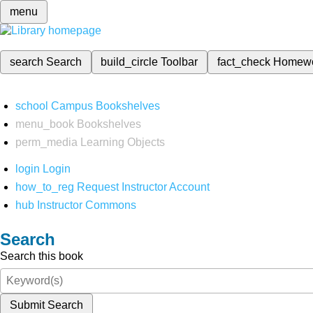
menu
search
Search
build_circle
Toolbar
fact_check
Homew
school
Campus Bookshelves
menu_book
Bookshelves
perm_media
Learning Objects
login
Login
how_to_reg
Request Instructor Account
hub
Instructor Commons
Search
Search this book
Submit Search