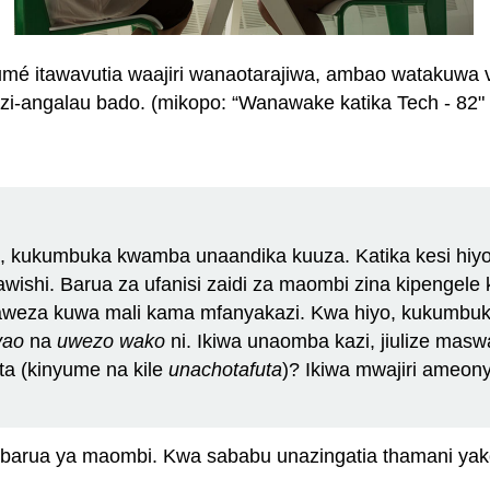
mé itawavutia waajiri wanaotarajiwa, ambao watakuwa vi
kazi-angalau bado. (mikopo: “Wanawake katika Tech - 82
, kukumbuka kwamba unaandika kuuza. Katika kesi hiyo
awishi. Barua za ufanisi zaidi za maombi zina kipengel
aweza kuwa mali kama mfanyakazi. Kwa hiyo, kukumbu
yao
na
uwezo
wako
ni. Ikiwa unaomba kazi, jiulize maswa
ta (kinyume na kile
unachotafuta
)? Ikiwa mwajiri ameon
a barua ya maombi. Kwa sababu unazingatia thamani y