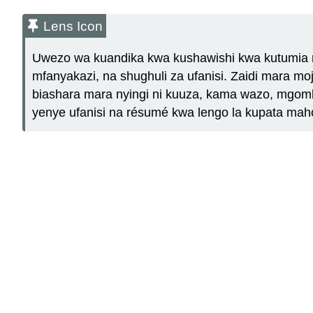
Lens Icon
Uwezo wa kuandika kwa kushawishi kwa kutumia mik
mfanyakazi, na shughuli za ufanisi. Zaidi mara mo
biashara mara nyingi ni kuuza, kama wazo, mgomb
yenye ufanisi na résumé kwa lengo la kupata maho