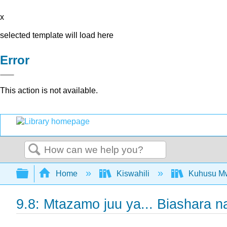
x
selected template will load here
Error
This action is not available.
Search
Expand/collapse global hierarchy
Home
Kiswahili
Kuhusu Mw
9.8: Mtazamo juu ya... Biashara n