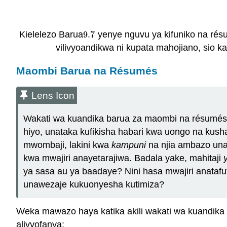
Kielelezo Barua
9.7
yenye nguvu ya kifuniko na résu
9.7
vilivyoandikwa ni kupata mahojiano, sio 
Maombi Barua na Résumés
Lens Icon
Wakati wa kuandika barua za maombi na résumés
hiyo, unataka kufikisha habari kwa uongo na kush
mwombaji, lakini kwa
kampuni
na njia ambazo un
kwa mwajiri anayetarajiwa. Badala yake, mahitaji
ya sasa au ya baadaye? Nini hasa mwajiri anatafu
unawezaje kukuonyesha kutimiza?
Weka mawazo haya katika akili wakati wa kuandik
alivyofanya: