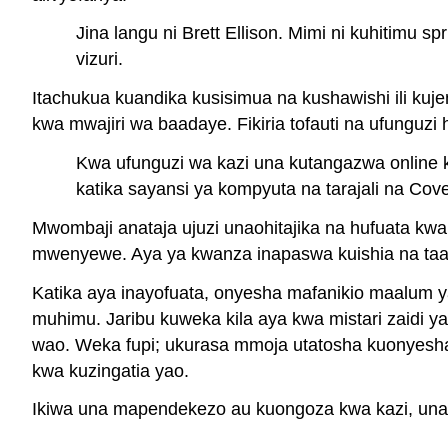
Jina langu ni Brett Ellison. Mimi ni kuhitimu 
vizuri.
Itachukua kuandika kusisimua na kushawishi ili kuje
kwa mwajiri wa baadaye. Fikiria tofauti na ufunguzi 
Kwa ufunguzi wa kazi una kutangazwa online k
katika sayansi ya kompyuta na tarajali na Cove
Mwombaji anataja ujuzi unaohitajika na hufuata kwa 
mwenyewe. Aya ya kwanza inapaswa kuishia na ta
Katika aya inayofuata, onyesha mafanikio maalum
muhimu. Jaribu kuweka kila aya kwa mistari zaidi y
wao. Weka fupi; ukurasa mmoja utatosha kuonyesha 
kwa kuzingatia yao.
Ikiwa una mapendekezo au kuongoza kwa kazi, unaw