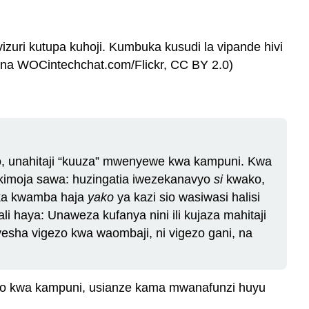
zuri kutupa kuhoji. Kumbuka kusudi la vipande hivi
" na WOCintechchat.com/Flickr, CC BY 2.0)
, unahitaji “kuuza” mwenyewe kwa kampuni. Kwa
e kimoja sawa: huzingatia iwezekanavyo
si
kwako,
ka kwamba haja
yako
ya kazi sio wasiwasi halisi
li haya: Unaweza kufanya nini ili kujaza mahitaji
yesha vigezo kwa waombaji, ni vigezo gani, na
ako kwa kampuni, usianze kama mwanafunzi huyu