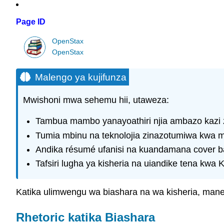
Page ID
OpenStax
OpenStax
Malengo ya kujifunza
Mwishoni mwa sehemu hii, utaweza:
Tambua mambo yanayoathiri njia ambazo kazi
Tumia mbinu na teknolojia zinazotumiwa kwa ma
Andika résumé ufanisi na kuandamana cover b
Tafsiri lugha ya kisheria na uiandike tena kwa 
Katika ulimwengu wa biashara na wa kisheria, mane
Rhetoric katika Biashara