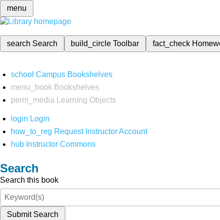
menu
search
Search
build_circle
Toolbar
fact_check
Homew
school
Campus Bookshelves
menu_book
Bookshelves
perm_media
Learning Objects
login
Login
how_to_reg
Request Instructor Account
hub
Instructor Commons
Search
Search this book
Submit Search