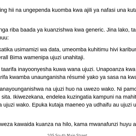
spring hii na ungependa kuomba kwa ajili ya nafasi una 
nga riba baada ya kuanzishwa kwa generic. Jina lako, ta
huu:
atika usimamizi wa data, umeomba kuhitimu hivi karibun
rall Bima wamenipa ujuzi unahitaji.
taarifa inayoonyesha kuwa wana ujuzi. Unapoanza kwa nji
arifa kwamba unaunganisha résumé yako ya sasa na kw
 yanayounganishwa na ujuzi huo na uwezo wako. Ni p
a sita. Ikiwezekana, endelea kuzingatia kampuni na mah
ujuzi wako. Epuka kutaja maeneo ya udhaifu au ujuzi us
eza kawaida kuanza na hilo, kama mwanafunzi huyu aliv