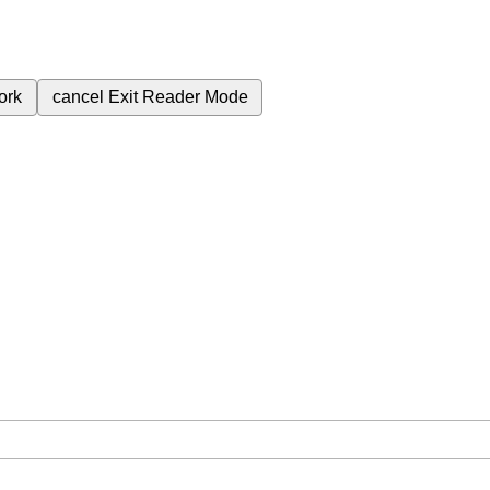
ork
cancel
Exit Reader Mode