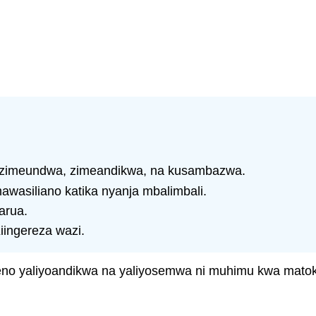
 zimeundwa, zimeandikwa, na kusambazwa.
wasiliano katika nyanja mbalimbali.
arua.
Kiingereza wazi.
no yaliyoandikwa na yaliyosemwa ni muhimu kwa matokeo