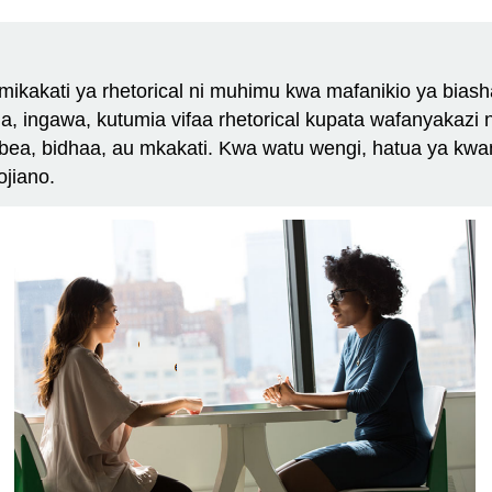
akati ya rhetorical ni muhimu kwa mafanikio ya biashar
ja, ingawa, kutumia vifaa rhetorical kupata wafanyakazi
ea, bidhaa, au mkakati. Kwa watu wengi, hatua ya kwa
jiano.