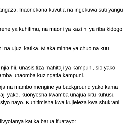
kutangaza. Inaonekana kuvutia na ingekuwa suti yangu
rehe ya kuhitimu, na maoni ya kazi ni ya riba kidogo
i na ujuzi katika. Miaka minne ya chuo na kuu
a hii, unasisitiza mahitaji ya kampuni, sio yako
amba unaomba kuzingatia kampuni.
amoja na mambo mengine ya background yako kama
itaji yake, kuonyesha kwamba unajua kitu kuhusu
iyo nayo. Kuhitimisha kwa kujieleza kwa shukrani
yofanya katika barua ifuatayo: