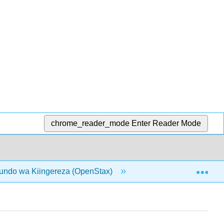
chrome_reader_mode
Enter Reader Mode
Exp
undo wa Kiingereza (OpenStax)
9: Uchambuzi wa rhet