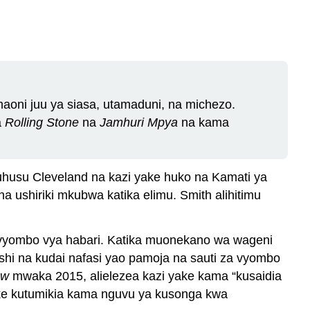
maoni juu ya siasa, utamaduni, na michezo.
a
Rolling Stone
na
Jamhuri Mpya
na kama
kuhusu Cleveland na kazi yake huko na Kamati ya
 ushiriki mkubwa katika elimu. Smith alihitimu
a vyombo vya habari. Katika muonekano wa wageni
shi na kudai nafasi yao pamoja na sauti za vyombo
ew
mwaka 2015, alielezea kazi yake kama “kusaidia
wake kutumikia kama nguvu ya kusonga kwa