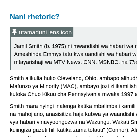
Nani rhetoric?
utamaduni lens icon
Jamil Smith (b. 1975) ni mwandishi wa habari wa 
Ameshinda Emmys tatu kwa uandishi wa habari w
mtayarishaji wa MTV News, CNN, MSNBC, na
Th
Smith alikulia huko Cleveland, Ohio, ambapo alihu
Mafunzo ya Minority (MAC), ambayo jozi zilikamili
kutoka Chuo Kikuu cha Pennsylvania mwaka 1997 a
Smith mara nyingi inalenga katika mbalimbali kami
na mahojiano, anasisitiza haja kubwa ya waandishi
vya habari vinavyoongozwa na Wazungu. Wakati Sm
kuiingiza gazeti hili katika zama tofauti” (Conno