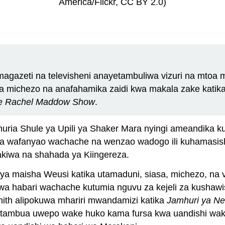
America/Flickr, CC BY 2.0)
magazeti na televisheni anayetambuliwa vizuri na mtoa 
a michezo na anafahamika zaidi kwa makala zake katik
e Rachel Maddow Show
.
dhuria Shule ya Upili ya Shaker Mara nyingi ameandika 
sha wafanyao wachache na wenzao wadogo ili kuhamasisha
kiwa na shahada ya Kiingereza.
li ya maisha Weusi katika utamaduni, siasa, michezo, n
 wa habari wachache kutumia nguvu za kejeli za kushawi
ith alipokuwa mhariri mwandamizi katika
Jamhuri ya N
r). Alitambua uwepo wake huko kama fursa kwa uandishi 