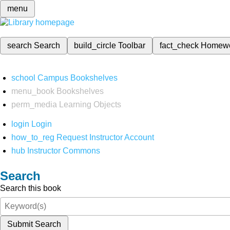
menu
search
Search
build_circle
Toolbar
fact_check
Homew
school
Campus Bookshelves
menu_book
Bookshelves
perm_media
Learning Objects
login
Login
how_to_reg
Request Instructor Account
hub
Instructor Commons
Search
Search this book
Submit Search