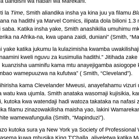
ya uandishi wa habari wa Marekani.
ti la
Time
, Smith aliandika insha ya kina juu ya filamu
Bl
na na hadithi ya Marvel Comics, ilipata dola bilioni 1.
zi saba. Katika insha yake, Smith anashikilia umuhimu
ka na Afrika-na, kwa upana zaidi, duniani” (Smith, “Ma
ani yake katika jukumu la kulazimisha kwamba uwakilisha
aamini kweli nguvu za kusimulia hadithi.” Jitihada zak
fsi kuanzisha uaminifu kama mtu anayejigamba asiogope
 ambao wamepuuzwa na kufutwa” ( Smith, “Cleveland”).
hihirisha kama Clevelander Mweusi, anayefahamu vizuri
ya watu kwa ujumla. Smith anataka wasomaji kujisikia,
 kutoka kwa watendaji hadi watoza takataka na nafasi z
atika filamu zinazowakilisha maisha yao, lakini Wamareka
White wamewafungulia (Smith, “Mapinduzi”).
tuzo kutoka sura ya New York ya Society of Professional
nasema kuwa mhusika King T'Challa, aliyeletwa katika