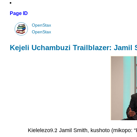
Page ID
OpenStax
OpenStax
Kejeli Uchambuzi Trailblazer: Jamil
Kielelezo
9.2
Jamil Smith, kushoto (mikopo: 
9.2