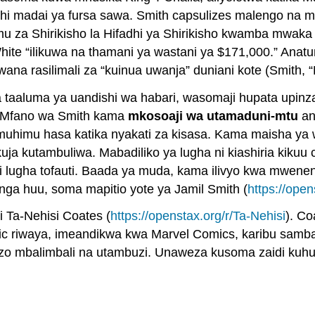
dhi madai ya fursa sawa. Smith capsulizes malengo na 
 za Shirikisho la Hifadhi ya Shirikisho kwamba mwaka 2
 White “ilikuwa na thamani ya wastani ya $171,000.” An
 rasilimali za “kuinua uwanja” duniani kote (Smith, “R
 taaluma ya uandishi wa habari, wasomaji hupata upin
. Mfano wa Smith kama
mkosoaji wa utamaduni-mtu
an
 muhimu hasa katika nyakati za kisasa. Kama maisha ya
 kutambuliwa. Mabadiliko ya lugha ni kiashiria kikuu c
ugha tofauti. Baada ya muda, kama ilivyo kwa mwenendo
ga huu, soma mapitio yote ya Jamil Smith (
https://open
 Ta-Nehisi Coates (
https://openstax.org/r/Ta-Nehisi
). C
c riwaya, imeandikwa kwa Marvel Comics, karibu sambam
zo mbalimbali na utambuzi. Unaweza kusoma zaidi kuhus