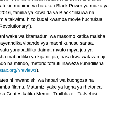
matukio muhimu ya harakati Black Power ya miaka ya
016, familia ya kawaida ya Black “ilikuwa na
atumia takwimu hizo kudai kwamba movie huchukua
evolutionary”).
zani wake wa kitamaduni wa masomo katika maisha
ayeandika vipande vya maoni kuhusu sanaa,
 watu yanabadilika daima, mvuto mpya juu ya
ha mabadiliko ya kijamii pia, hasa kwa watazamaji
 na mtindo, rhetoric tofauti inaweza kubadilisha
stax.org/r/review1
).
oates ni mwandishi wa habari wa kuongoza na
ba filamu. Matumizi yake ya lugha ya rhetorical
u Coates katika Memoir Trailblazer: Ta-Nehisi