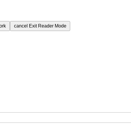
ork
cancel
Exit Reader Mode