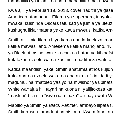
mabadiliko ya kijamii na hata mabadiliko makubwa 
Kwa ajili ya Februari 19, 2018, cover hadithi ya gaze
American utamaduni. Filamu ya superhero, inayotoka
mwaka, kushinda Oscars tatu kati ya jumla ya uteu
kushughulikia “maana yake kuwa mweusi katika Ameri
Smith alitumia filamu hiyo kama gari la kueleza im
katika mawasiliano. Amesema katika mahojiano, “Nin
ya Black ni msingi wake kuchukua hatari ya kibina
kutafakari uzoefu wa na kusimulia hadithi za watu
Katika maandishi yake, Smith anatumia ethos kujid
kutokana na uzoefu wake na anataka kufikia idadi 
magumu, na “matoleo yasiyo na mwisho” ya ubinafsi,
White wanajua hili tayari na kuona ni yalijitokeza k
“maskini” bila njia “isiyo na mipaka” ambayo watu 
Mapitio ya Smith ya
Black Panther
, ambayo ilipata 
Smith kuhusu utamaduni na historia. Kwa mfano, a