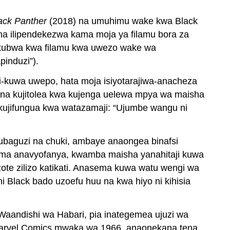
ack Panther
(2018) na umuhimu wake kwa Black
3 na ilipendekezwa kama moja ya filamu bora za
 mkubwa kwa filamu kwa uwezo wake wa
pinduzi”).
ji-kuwa uwepo, hata moja isiyotarajiwa-anacheza
e na kujitolea kwa kujenga uelewa mpya wa maisha
 kujifungua kwa watazamaji: “Ujumbe wangu ni
 ubaguzi na chuki, ambaye anaongea binafsi
 kama anavyofanya, kwamba maisha yanahitaji kuwa
ote zilizo katikati. Anasema kuwa watu wengi wa
ni Black bado uzoefu huu na kwa hiyo ni kihisia
 Waandishi wa Habari, pia inategemea ujuzi wa
 Marvel Comics mwaka wa 1966, anaonekana tena