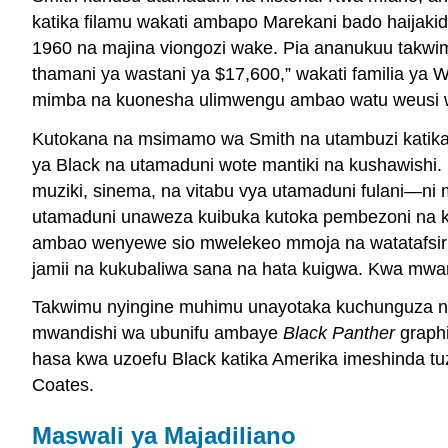
katika filamu wakati ambapo Marekani bado haijaki
1960 na majina viongozi wake. Pia ananukuu takwimu
thamani ya wastani ya $17,600,” wakati familia ya
mimba na kuonesha ulimwengu ambao watu weusi wana
Kutokana na msimamo wa Smith na utambuzi katika
ya Black na utamaduni wote mantiki na kushawishi
muziki, sinema, na vitabu vya utamaduni fulani—ni
utamaduni unaweza kuibuka kutoka pembezoni na kuja
ambao wenyewe sio mwelekeo mmoja na watatafsiri l
jamii na kukubaliwa sana na hata kuigwa. Kwa mwan
Takwimu nyingine muhimu unayotaka kuchunguza ni
mwandishi wa ubunifu ambaye
Black Panther
graphi
hasa kwa uzoefu Black katika Amerika imeshinda tu
Coates.
Maswali ya Majadiliano