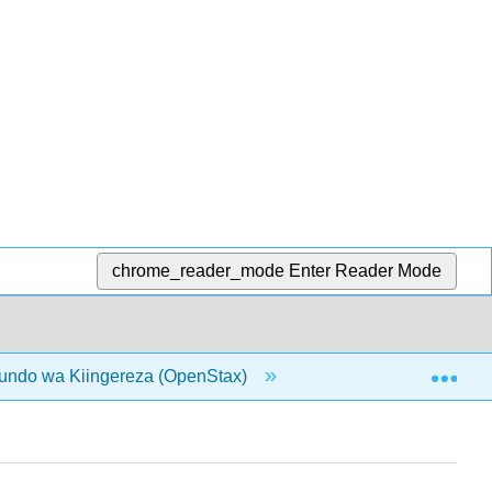
chrome_reader_mode
Enter Reader Mode
Exp
undo wa Kiingereza (OpenStax)
9: Uchambuzi wa rhet