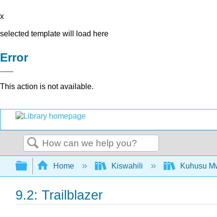
x
selected template will load here
Error
This action is not available.
Search
Expand/collapse global hierarchy
Home
Kiswahili
Kuhusu Mw
9.2: Trailblazer