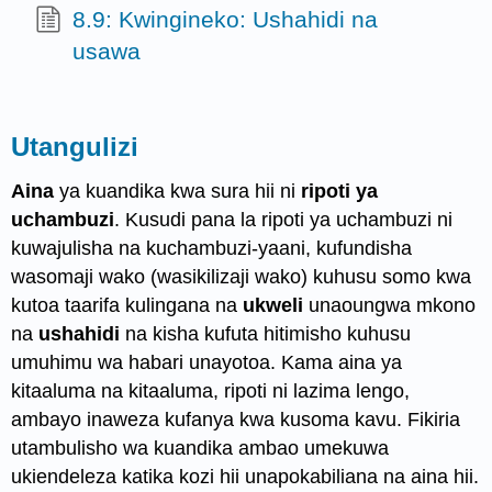
8.9: Kwingineko: Ushahidi na
usawa
Utangulizi
Aina
ya kuandika kwa sura hii ni
ripoti ya
uchambuzi
. Kusudi pana la ripoti ya uchambuzi ni
kuwajulisha na kuchambuzi-yaani, kufundisha
wasomaji wako (wasikilizaji wako) kuhusu somo kwa
kutoa taarifa kulingana na
ukweli
unaoungwa mkono
na
ushahidi
na kisha kufuta hitimisho kuhusu
umuhimu wa habari unayotoa. Kama aina ya
kitaaluma na kitaaluma, ripoti ni lazima lengo,
ambayo inaweza kufanya kwa kusoma kavu. Fikiria
utambulisho wa kuandika ambao umekuwa
ukiendeleza katika kozi hii unapokabiliana na aina hii.