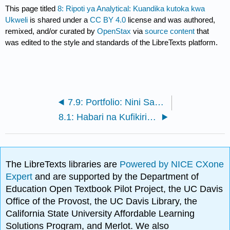
This page titled
8: Ripoti ya Analytical: Kuandika kutoka kwa
Ukweli
is shared under a
CC BY 4.0
license and was authored,
remixed, and/or curated by
OpenStax
via
source content
that
was edited to the style and standards of the LibreTexts platform.
7.9: Portfolio: Nini Sanaa Zinasema Kuhusu Wewe
8.1: Habari na Kufikiri Muhimu
The LibreTexts libraries are
Powered by NICE CXone
Expert
and are supported by the Department of
Education Open Textbook Pilot Project, the UC Davis
Office of the Provost, the UC Davis Library, the
California State University Affordable Learning
Solutions Program, and Merlot. We also