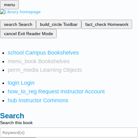
menu
search
Search
build_circle
Toolbar
fact_check
Homework
cancel
Exit Reader Mode
school
Campus Bookshelves
menu_book
Bookshelves
perm_media
Learning Objects
login
Login
how_to_reg
Request Instructor Account
hub
Instructor Commons
Search
Search this book