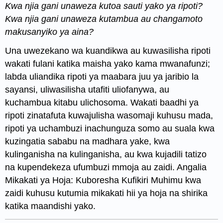
Kwa njia gani unaweza kutoa sauti yako ya ripoti?
Kwa njia gani unaweza kutambua au changamoto
makusanyiko ya aina?
Una uwezekano wa kuandikwa au kuwasilisha ripoti
wakati fulani katika maisha yako kama mwanafunzi;
labda uliandika ripoti ya maabara juu ya jaribio la
sayansi, uliwasilisha utafiti uliofanywa, au
kuchambua kitabu ulichosoma. Wakati baadhi ya
ripoti zinatafuta kuwajulisha wasomaji kuhusu mada,
ripoti ya uchambuzi inachunguza somo au suala kwa
kuzingatia sababu na madhara yake, kwa
kulinganisha na kulinganisha, au kwa kujadili tatizo
na kupendekeza ufumbuzi mmoja au zaidi. Angalia
Mikakati ya Hoja: Kuboresha Kufikiri Muhimu kwa
zaidi kuhusu kutumia mikakati hii ya hoja na shirika
katika maandishi yako.