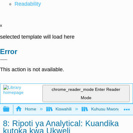
Readability
x
selected template will load here
Error
This action is not available.
chrome_reader_mode
Enter Reader
Mode
Expand/collapse global hierarchy
Home
Kiswahili
Kuhusu Mwongozo wa K
8: Ripoti ya Analytical: Kuandika
kutoka kwa Ukweli